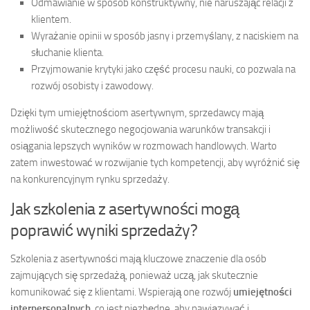
Odmawianie w sposób konstruktywny, nie naruszając relacji z
klientem.
Wyrażanie opinii w sposób jasny i przemyślany, z naciskiem na
słuchanie klienta.
Przyjmowanie krytyki jako część procesu nauki, co pozwala na
rozwój osobisty i zawodowy.
Dzięki tym umiejętnościom asertywnym, sprzedawcy mają
możliwość skutecznego negocjowania warunków transakcji i
osiągania lepszych wyników w rozmowach handlowych. Warto
zatem inwestować w rozwijanie tych kompetencji, aby wyróżnić się
na konkurencyjnym rynku sprzedaży.
Jak szkolenia z asertywności mogą
poprawić wyniki sprzedaży?
Szkolenia z asertywności mają kluczowe znaczenie dla osób
zajmujących się sprzedażą, ponieważ uczą, jak skutecznie
komunikować się z klientami. Wspierają one rozwój
umiejętności
interpersonalnych
, co jest niezbędne, aby nawiązywać i