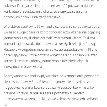
umiejętność efektywnej komunikacji ma ogromne znaczenie dla
sukcesu. Pracując z klientami, asertywność pozwala na jasne i
konkretne przedstawienie oferty, co zwiększa szanse na
pozytywny odbiór i finalizację transakcji.
W praktyce asertywność w handlu oznacza, że sprzedawca potrafi
wyrażać swoje opinie oraz proponować rozwiązania, nie bojąc się
jednocześnie wysłuchać potrzeb i zastrzeżeń klienta. Taki styl
komunikacji prowadzi do budowania
trwałych relacji
, które są
kluczowe w długoterminowym sukcesie sprzedażowym. Klienci
doceniają osoby, które potrafią w bezpośredni sposób wskazać
korzyści płynące z oferty, jednocześnie uwzględniając ich
indywidualne oczekiwania.
Asertywność w handlu wpływa także na wzmocnienie pewności
siebie sprzedawcy. Umożliwia podejmowanie decyzji oraz
negocjowanie warunków sprzedaży w sposób, który nie tylko
przynosi korzyści firmie, ale także pozostawia klienta z
pozytywnym wrażeniem. Kluczowe zalety asertywności w handlu
to: