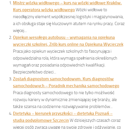
Mistrz wózka widłowego – kurs na wózki widłowe Kraków.
Kurs operatora wózka widłowego
Wózki widłowe to
nieodłączny element współczesnej logistyki i magazynowania,
a ich obsługa staje się kluczowym atutem na rynku pracy. Coraz
więcej...
Opiekun wesołego autobusu – wymagania na opiekuna
wycieczki szkolnej. Zrób kurs online na Opiekuna Wycieczek
Praca jako opiekun wycieczek szkolnych to fascynująca i
odpowiedzialna rola, która wymaga spełnienia określonych
wymagań oraz posiadania odpowiednich kwalifikacji.
Bezpieczeństwo dzieci...
Zostań diagnostom samochodowym. Kurs diagnostów
samochodowych – Poradnik mechanika samochodowego
Praca diagnosty samochodowego to nie tylko możliwość
rozwoju kariery w dynamicznie zmieniającej się branży, ale
także szansa na codzienne rozwiązywanie problemów...
Dietetyka – kierunek przyszłości – dietetyka Poznań –
studia podyplomowe Szczecin
W dzisiejszych czasach coraz
więcej osób zwraca uwagę na swoje zdrowie i odżywianie, co