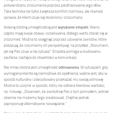
potwierdzaniu zrozumienia poprzez parafrazowanie jego słów.
Taka technika nie tylko zwiększa komfort rozmowy, ale również
sprawia, że klient czuje się doceniony i zrozumiany.
Kolejną istotną umiejętnością jest
wyrażanie empatii
. Klienci
często mają swoje obawy i oczekiwania, dlatego warto starać się je
zrozumieć. Można to osiągnąć poprzez używanie zwrotów, które
pokazują, że rozumiemy ich perspektywę, na przykład: „Rozumiem,
jak się Pan czuje w tej sytuacji”. Empatia pomaga w budowaniu
zaufania i zachęca do otwartości w komunikacji.
Nie mniej istotna jest umiejętność
odmawiania
. W sytuacjach, gdy
wymagania klienta są niemożliwe do spełnienia, ważne jest, aby w
sposób kulturalny i zdecydowany przekazać mu swoją odmowę.
Można to uczynić w sposób, który nie odbiera klientowi wartości,
np. mówiąc: „Doceniam, że zwrócił się Pan z tym pomysłem, jednak
obecnie nie możemy tego zrealizować. Chętnie jednak
zaproponuję alternatywne rozwiązanie.”