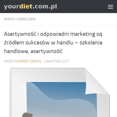
Skip to content
KURSY I SZKOLENIA
Asertywność i odpowiedni marketing są
źródłem sukcesów w handlu – szkolenia
handlowe, asertywność
PRZEZ
YOURDIET.COM.PL
·
3 KWIETNIA 2017