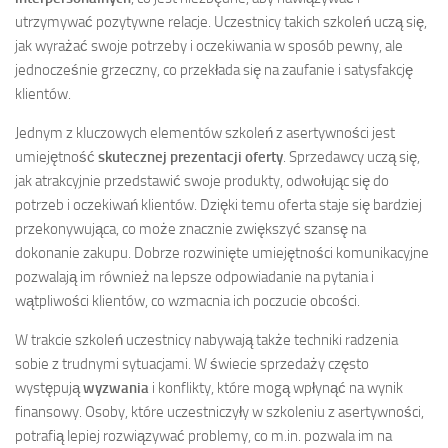
utrzymywać pozytywne relacje. Uczestnicy takich szkoleń uczą się,
jak wyrażać swoje potrzeby i oczekiwania w sposób pewny, ale
jednocześnie grzeczny, co przekłada się na zaufanie i satysfakcję
klientów.
Jednym z kluczowych elementów szkoleń z asertywności jest
umiejętność
skutecznej prezentacji oferty
. Sprzedawcy uczą się,
jak atrakcyjnie przedstawić swoje produkty, odwołując się do
potrzeb i oczekiwań klientów. Dzięki temu oferta staje się bardziej
przekonywująca, co może znacznie zwiększyć szansę na
dokonanie zakupu. Dobrze rozwinięte umiejętności komunikacyjne
pozwalają im również na lepsze odpowiadanie na pytania i
wątpliwości klientów, co wzmacnia ich poczucie obcości.
W trakcie szkoleń uczestnicy nabywają także techniki radzenia
sobie z trudnymi sytuacjami. W świecie sprzedaży często
występują
wyzwania
i konflikty, które mogą wpłynąć na wynik
finansowy. Osoby, które uczestniczyły w szkoleniu z asertywności,
potrafią lepiej rozwiązywać problemy, co m.in. pozwala im na