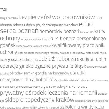
TAGI
bezpieczeństwo pracowników
bhp
alergia na mleko
echo
ubrania robocze
dobry psychoterapeuta wrocław
serca poznań
kurs
hemoroidy poznań
kurs na HDS
ochrony
kurs trenera personalnego
kurs pracownika ochrony
gdańsk
kwalifikowany pracownik
kursy na wózki widłowe kraków
ochrony
leczenie bezdechu sennego rzeszów
nauka sep i hds
objawy nietolerancji mleka
odzież robocza
okulista lublin
odzież ochronna
krowiego
operacje ginekologiczne prywatnie śląsk
opiekun wycieczki
ośrodki
ośrodek zamknięty dla narkomanów
szkolnej
odwykowe dla alkoholików
ośrodki uzależnień od narkotyków Warszawa
prywatny odwyk alkoholowy
profesjonalny ginekolog estetyczny
prywatny ośrodek leczenia narkomanii
przepisy
sklep ortopedyczny kraków
bhp
szkolenia handlowe
szkolenia
szkolenia windykacja
kadra zarządzająca
szkolenia SEP
szkolenia transport