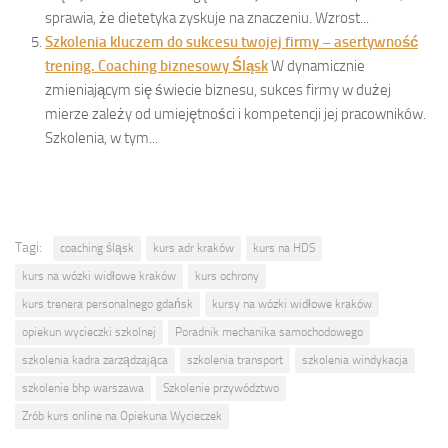
sprawia, że dietetyka zyskuje na znaczeniu. Wzrost...
Szkolenia kluczem do sukcesu twojej firmy – asertywność
trening. Coaching biznesowy Śląsk
W dynamicznie
zmieniającym się świecie biznesu, sukces firmy w dużej
mierze zależy od umiejętności i kompetencji jej pracowników.
Szkolenia, w tym...
Tagi:
coaching śląsk
kurs adr kraków
kurs na HDS
kurs na wózki widłowe kraków
kurs ochrony
kurs trenera personalnego gdańsk
kursy na wózki widłowe kraków
opiekun wycieczki szkolnej
Poradnik mechanika samochodowego
szkolenia kadra zarządzająca
szkolenia transport
szkolenia windykacja
szkolenie bhp warszawa
Szkolenie przywództwo
Zrób kurs online na Opiekuna Wycieczek