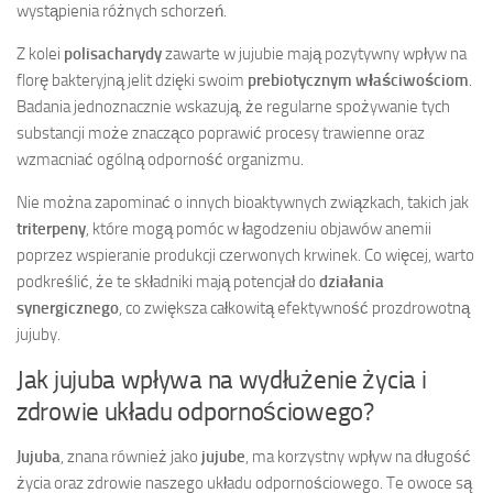
wystąpienia różnych schorzeń.
Z kolei
polisacharydy
zawarte w jujubie mają pozytywny wpływ na
florę bakteryjną jelit dzięki swoim
prebiotycznym właściwościom
.
Badania jednoznacznie wskazują, że regularne spożywanie tych
substancji może znacząco poprawić procesy trawienne oraz
wzmacniać ogólną odporność organizmu.
Nie można zapominać o innych bioaktywnych związkach, takich jak
triterpeny
, które mogą pomóc w łagodzeniu objawów anemii
poprzez wspieranie produkcji czerwonych krwinek. Co więcej, warto
podkreślić, że te składniki mają potencjał do
działania
synergicznego
, co zwiększa całkowitą efektywność prozdrowotną
jujuby.
Jak jujuba wpływa na wydłużenie życia i
zdrowie układu odpornościowego?
Jujuba
, znana również jako
jujube
, ma korzystny wpływ na długość
życia oraz zdrowie naszego układu odpornościowego. Te owoce są