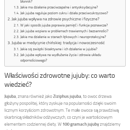
błonnik?
Jakie ma działanie przeciwzapalne i antyoksydacyjne?
Jak jujuba reguluje poziom cukru i działa przeciwcukrzycowo?
Jak jujuba wpływa na zdrowie psychiczne i fizyczne?
W jaki sposób jujuba poprawia pamięć i funkcje poznawcze?
Jak jujuba wspiera w problemach trawiennych i bezsenności?
Jakie ma działanie w stanach lękowych i neuroprotekcyjne?
Jujuba w medycynie chińskiej: tradycja i nowoczesność
Jakie są związki bioaktywne i ich działanie w jujubie?
Jak jujuba wpływa na wydłużenie życia i zdrowie układu
odpornościowego?
Właściwości zdrowotne jujuby: co warto
wiedzieć?
Jujuba
, znana również jako
Ziziphus jujuba
, to owoc drzewa
głożyny pospolitej, który zyskuje na popularności dzięki swoim
licznym korzyściom zdrowotnym. Te małe owoce są prawdziwą
skarbnicą składników odżywczych, co czyni je wartościowym
elementem codziennej diety. W
100 gramach jujuby
znajdziemy