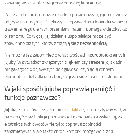
zapamiętywania informacji oraz poprawę koncentracji.
W przypadku problemów z układem pokarmowym, jujuba również
odgrywa istotną rolę. Dzięki wysokiej zawartości
błonnika
wspiera
trawienie, reguluje rytm przemiany materii i pomaga w detoksykacji
organizmu. Co więcej, jej działanie uspokajające może być
zbawienne dla tych, którzy zmagają się z
bezsennością
.
Nie można też zapomnieć o właściwościach
neuroprotekcyjnych
jujuby. W sytuacjach związanych z
lękiem
czy
stresem
jej składniki
mogą łagodzić objawy tych dolegliwości, czyniąc ją cennym
elementem diety dla osób borykających się z takimi problemami.
W jaki sposób jujuba poprawia pamięć i
funkcje poznawcze?
Jujuba
, znana również jako chińskie
daktyle
, ma pozytywny wpływ
na pamięć oraz funkcje poznawcze. Liczne badania wskazują, że
ekstrakt z tych owoców nie tylko poprawia zdolności
zapamiętywania, ale także chroni komórki mózgowe przed