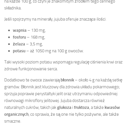
na każde 100 g, co czyni je znakomitym źródłem tego cennego
składnika.
Jeśli spojrzymy na minerały, jujuba oferuje znaczące ilości:
wapnia
– 130 mg,
fosforu
– 168 mg,
żelaza
– 3,5 mg,
potasu
– aż 1050 mg na 100 g owoców.
Taki wysoki poziom potasu wspomaga regulację ciśnienia krwi oraz
zdrowe funkcjonowanie serca.
Dodatkowo te owoce zawierają
błonnik
– około 4 g na każdą setkę
gramów. Błonnik jest kluczowy dla zdrowia układu pokarmowego;
sprzyja poprawie perystaltyki jelit oraz utrzymaniu odpowiedniej
równowagi mikroflory jelitowej. Jujuba dostarcza również
naturalnych cukrów, takich jak
glukoza
i
fruktoza
, a także
kwasów
organicznych
, co sprawia, że są one nie tylko pożywne, ale także
smaczne.