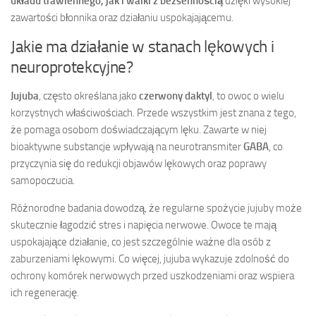
układu trawiennego, jak i walki z bezsennością
dzięki wysokiej
zawartości błonnika oraz działaniu uspokajającemu.
Jakie ma działanie w stanach lękowych i
neuroprotekcyjne?
Jujuba
, często określana jako
czerwony daktyl
, to owoc o wielu
korzystnych właściwościach. Przede wszystkim jest znana z tego,
że pomaga osobom doświadczającym lęku. Zawarte w niej
bioaktywne substancje wpływają na neurotransmiter
GABA
, co
przyczynia się do redukcji objawów lękowych oraz poprawy
samopoczucia.
Różnorodne badania dowodzą, że regularne spożycie jujuby może
skutecznie łagodzić stres i napięcia nerwowe. Owoce te mają
uspokajające działanie, co jest szczególnie ważne dla osób z
zaburzeniami lękowymi. Co więcej, jujuba wykazuje zdolność do
ochrony komórek nerwowych przed uszkodzeniami oraz wspiera
ich regenerację.