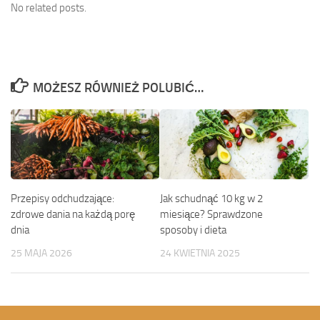
No related posts.
MOŻESZ RÓWNIEŻ POLUBIĆ…
Przepisy odchudzające:
Jak schudnąć 10 kg w 2
zdrowe dania na każdą porę
miesiące? Sprawdzone
dnia
sposoby i dieta
25 MAJA 2026
24 KWIETNIA 2025