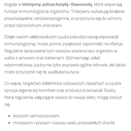
bogate w
triterpeny
,
polisacharydy
i
flawonoidy
, które wspierają
funkcje immunologiczne organizmu. Triterpeny wykazują działanie
przeciwzapalne i antykancerogenne, co przyczynia się do ochrony
przed różnorodnymi chorobami.
Dzięki swoim właściwościom jujuba pobudza naszą odpowiedź
immunologiczną i może pomóc zwiększyć odporność na infekcje.
Regularne spożywanie tych owoców wspiera nasz organizm w
walce z wirusami oraz bakteriami. Wzmacniając układ
odpornościowy, jujuba nie tylko poprawia ogólne zdrowie, ale także
może przyczynić się do wydłużenia życia.
Co więcej, bogactwo składników odżywczych zawartych w jujubie
sprzyja regeneracji komórek oraz produkcji przeciwciał. Osoby,
które regularnie włączają te owoce do swojej diety, mogą cieszyć
się:
lepszym samopoczuciem,
mniejszym ryzykiem rozwoju wielu przewlekłych chorób.