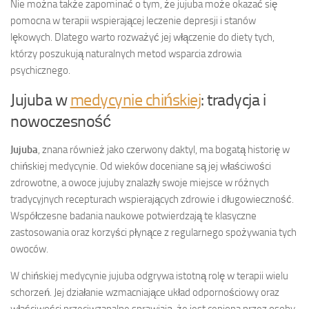
Nie można także zapominać o tym, że jujuba może okazać się
pomocna w terapii wspierającej leczenie depresji i stanów
lękowych. Dlatego warto rozważyć jej włączenie do diety tych,
którzy poszukują naturalnych metod wsparcia zdrowia
psychicznego.
Jujuba w
medycynie chińskiej
: tradycja i
nowoczesność
Jujuba
, znana również jako czerwony daktyl, ma bogatą historię w
chińskiej medycynie. Od wieków doceniane są jej właściwości
zdrowotne, a owoce jujuby znalazły swoje miejsce w różnych
tradycyjnych recepturach wspierających zdrowie i długowieczność.
Współczesne badania naukowe potwierdzają te klasyczne
zastosowania oraz korzyści płynące z regularnego spożywania tych
owoców.
W chińskiej medycynie jujuba odgrywa istotną rolę w terapii wielu
schorzeń. Jej działanie wzmacniające układ odpornościowy oraz
właściwości przeciwzapalne sprawiają, że jest ceniona przez osoby