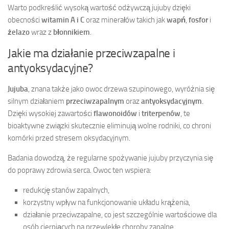
Warto podkreślić wysoką wartość odżywczą jujuby dzięki
obecności
witamin A i C
oraz minerałów takich jak
wapń
,
fosfor
i
żelazo
wraz z
błonnikiem
.
Jakie ma działanie przeciwzapalne i
antyoksydacyjne?
Jujuba
, znana także jako owoc drzewa szupinowego, wyróżnia się
silnym działaniem
przeciwzapalnym
oraz
antyoksydacyjnym
.
Dzięki wysokiej zawartości
flawonoidów
i
triterpenów
, te
bioaktywne związki skutecznie eliminują wolne rodniki, co chroni
komórki przed stresem oksydacyjnym.
Badania dowodzą, że regularne spożywanie jujuby przyczynia się
do poprawy zdrowia serca. Owoc ten wspiera:
redukcję stanów zapalnych,
korzystny wpływ na funkcjonowanie układu krążenia,
działanie przeciwzapalne, co jest szczególnie wartościowe dla
osób cierpiących na przewlekłe choroby zapalne.