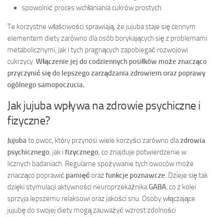
spowolnić proces wchłaniania cukrów prostych.
Te korzystne właściwości sprawiają, że jujuba staje się cennym
elementem diety zarówno dla osób borykających się z problemami
metabolicznymi, jak i tych pragnących zapobiegać rozwojowi
cukrzycy.
Włączenie jej do codziennych posiłków może znacząco
przyczynić się do lepszego zarządzania zdrowiem oraz poprawy
ogólnego samopoczucia.
Jak jujuba wpływa na zdrowie psychiczne i
fizyczne?
Jujuba
to owoc, który przynosi wiele korzyści zarówno dla
zdrowia
psychicznego
, jak i
fizycznego
, co znajduje potwierdzenie w
licznych badaniach. Regularne spożywanie tych owoców może
znacząco poprawić
pamięć
oraz
funkcje poznawcze
. Dzieje się tak
dzięki stymulacji aktywności neuroprzekaźnika
GABA
, co z kolei
sprzyja lepszemu relaksowi oraz jakości snu. Osoby włączające
jujubę do swojej diety mogą zauważyć wzrost zdolności