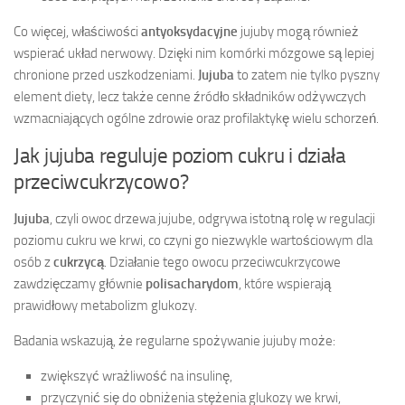
Co więcej, właściwości
antyoksydacyjne
jujuby mogą również
wspierać układ nerwowy. Dzięki nim komórki mózgowe są lepiej
chronione przed uszkodzeniami.
Jujuba
to zatem nie tylko pyszny
element diety, lecz także cenne źródło składników odżywczych
wzmacniających ogólne zdrowie oraz profilaktykę wielu schorzeń.
Jak jujuba reguluje poziom cukru i działa
przeciwcukrzycowo?
Jujuba
, czyli owoc drzewa jujube, odgrywa istotną rolę w regulacji
poziomu cukru we krwi, co czyni go niezwykle wartościowym dla
osób z
cukrzycą
. Działanie tego owocu przeciwcukrzycowe
zawdzięczamy głównie
polisacharydom
, które wspierają
prawidłowy metabolizm glukozy.
Badania wskazują, że regularne spożywanie jujuby może:
zwiększyć wrażliwość na insulinę,
przyczynić się do obniżenia stężenia glukozy we krwi,