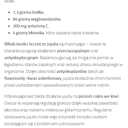
około:
7,3 grama białka
,
84 gramy węglowodanów
,
300 mg witaminy C
,
4 gramy błonnika
, który wspiera nasze trawienie.
Właściwości lecznicze jujuby
są imponujące – owoce te
charakteryzują się działaniem
przeciwzapalnym
oraz
antyoksydacyjnym
. Badania sugerują, że mogą one pomóc w
łagodzeniu stanów zapalnych oraz redukcji stresu oksydacyjnego w
organizmie. Dzięki obecności
antyoksydantów
takich jak
flawonoidy
i
kwas askorbinowy
, jujuba skutecznie chroni komórki
przed uszkodzeniami spowodowanymi przez wolne rodniki.
Interesujące jest także działanie jujuby na
poziom cukru we krwi
.
Owoce te wspierają regulację glukozy dzięki wysokiej zawartości
błonnika oraz niskiemu indeksowi glikemicznemu. Regularne
spożywanie jujuby może więc przynieść korzyści osobom
borykającym się z problemami cukrzycowymi.