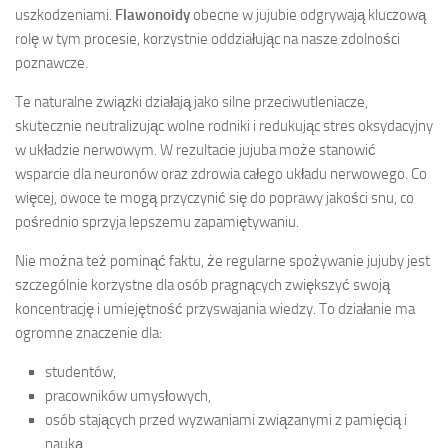
uszkodzeniami.
Flawonoidy
obecne w jujubie odgrywają kluczową
rolę w tym procesie, korzystnie oddziałując na nasze zdolności
poznawcze.
Te naturalne związki działają jako silne przeciwutleniacze,
skutecznie neutralizując wolne rodniki i redukując stres oksydacyjny
w układzie nerwowym. W rezultacie jujuba może stanowić
wsparcie dla neuronów oraz zdrowia całego układu nerwowego. Co
więcej, owoce te mogą przyczynić się do poprawy jakości snu, co
pośrednio sprzyja lepszemu zapamiętywaniu.
Nie można też pominąć faktu, że regularne spożywanie jujuby jest
szczególnie korzystne dla osób pragnących zwiększyć swoją
koncentrację i umiejętność przyswajania wiedzy. To działanie ma
ogromne znaczenie dla:
studentów,
pracowników umysłowych,
osób stających przed wyzwaniami związanymi z pamięcią i
nauką.