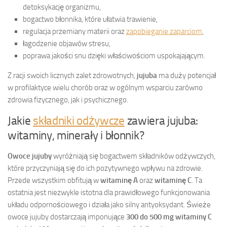
detoksykację organizmu,
bogactwo błonnika, które ułatwia trawienie,
regulacja przemiany materii oraz
zapobieganie zaparciom
,
łagodzenie objawów stresu,
poprawa jakości snu dzięki właściwościom uspokajającym.
Z racji swoich licznych zalet zdrowotnych,
jujuba
ma duży potencjał
w profilaktyce wielu chorób oraz w ogólnym wsparciu zarówno
zdrowia fizycznego, jak i psychicznego.
Jakie
składniki odżywcze
zawiera jujuba:
witaminy, minerały i błonnik?
Owoce jujuby
wyróżniają się bogactwem składników odżywczych,
które przyczyniają się do ich pozytywnego wpływu na zdrowie.
Przede wszystkim obfitują w
witaminę A
oraz
witaminę C
. Ta
ostatnia jest niezwykle istotna dla prawidłowego funkcjonowania
układu odpornościowego i działa jako silny antyoksydant. Świeże
owoce jujuby dostarczają imponujące
300 do 500 mg witaminy C