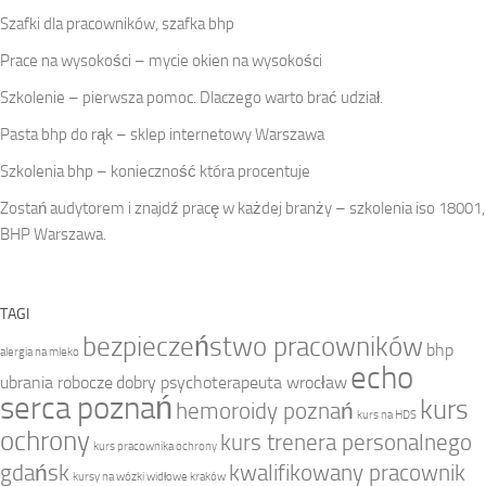
Szafki dla pracowników, szafka bhp
Prace na wysokości – mycie okien na wysokości
Szkolenie – pierwsza pomoc. Dlaczego warto brać udział.
Pasta bhp do rąk – sklep internetowy Warszawa
Szkolenia bhp – konieczność która procentuje
Zostań audytorem i znajdź pracę w każdej branży – szkolenia iso 18001,
BHP Warszawa.
TAGI
bezpieczeństwo pracowników
bhp
alergia na mleko
echo
ubrania robocze
dobry psychoterapeuta wrocław
serca poznań
kurs
hemoroidy poznań
kurs na HDS
ochrony
kurs trenera personalnego
kurs pracownika ochrony
gdańsk
kwalifikowany pracownik
kursy na wózki widłowe kraków