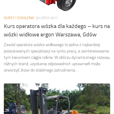
KURSY I SZKOLENIA
30 LIPCA 2017
Kurs operatora wózka dla każdego – kurs na
wózki widłowe ergon Warszawa, Gdów
Zawód operatora wózka widłowego to jedna z najbardziej
poszukiwanych specjalizacji na rynku pracy, a zainteresowanie
tym kierunkiem ciągle rośnie. W obliczu dynamicznego rozwoju
różnych branż, uzyskanie odpowiednich uprawnień może
otworzyć drzwi do stabilnego zatrudnienia...