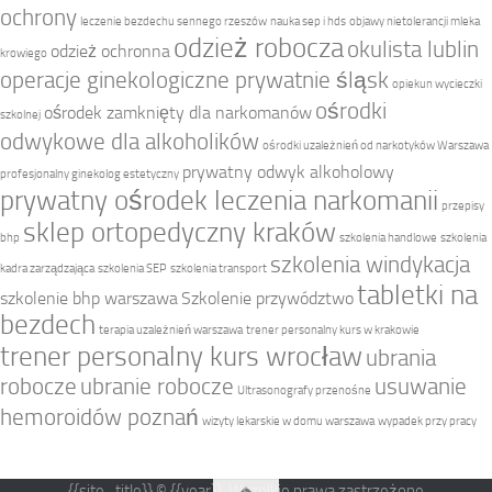
ochrony
leczenie bezdechu sennego rzeszów
nauka sep i hds
objawy nietolerancji mleka
odzież robocza
okulista lublin
odzież ochronna
krowiego
operacje ginekologiczne prywatnie śląsk
opiekun wycieczki
ośrodki
ośrodek zamknięty dla narkomanów
szkolnej
odwykowe dla alkoholików
ośrodki uzależnień od narkotyków Warszawa
prywatny odwyk alkoholowy
profesjonalny ginekolog estetyczny
prywatny ośrodek leczenia narkomanii
przepisy
sklep ortopedyczny kraków
bhp
szkolenia handlowe
szkolenia
szkolenia windykacja
kadra zarządzająca
szkolenia SEP
szkolenia transport
tabletki na
szkolenie bhp warszawa
Szkolenie przywództwo
bezdech
terapia uzależnień warszawa
trener personalny kurs w krakowie
trener personalny kurs wrocław
ubrania
robocze
ubranie robocze
usuwanie
Ultrasonografy przenośne
hemoroidów poznań
wizyty lekarskie w domu warszawa
wypadek przy pracy
{{site_title}} © {{year}}. Wszelkie prawa zastrzeżone