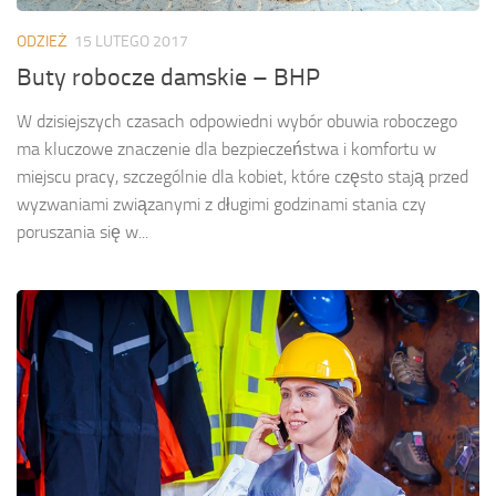
ODZIEŻ
15 LUTEGO 2017
Buty robocze damskie – BHP
W dzisiejszych czasach odpowiedni wybór obuwia roboczego
ma kluczowe znaczenie dla bezpieczeństwa i komfortu w
miejscu pracy, szczególnie dla kobiet, które często stają przed
wyzwaniami związanymi z długimi godzinami stania czy
poruszania się w...