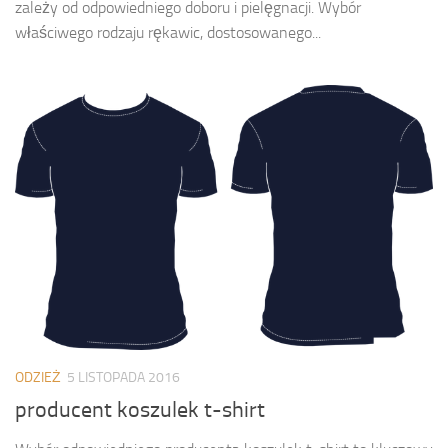
zależy od odpowiedniego doboru i pielęgnacji. Wybór
właściwego rodzaju rękawic, dostosowanego...
ODZIEŻ
5 LISTOPADA 2016
producent koszulek t-shirt