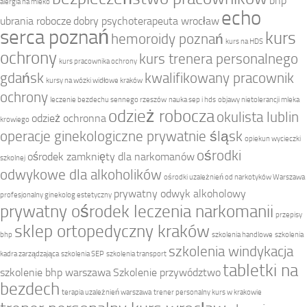
bhp
alergia na mleko
echo
ubrania robocze
dobry psychoterapeuta wrocław
serca poznań
kurs
hemoroidy poznań
kurs na HDS
ochrony
kurs trenera personalnego
kurs pracownika ochrony
gdańsk
kwalifikowany pracownik
kursy na wózki widłowe kraków
ochrony
leczenie bezdechu sennego rzeszów
nauka sep i hds
objawy nietolerancji mleka
odzież robocza
okulista lublin
odzież ochronna
krowiego
operacje ginekologiczne prywatnie śląsk
opiekun wycieczki
ośrodki
ośrodek zamknięty dla narkomanów
szkolnej
odwykowe dla alkoholików
ośrodki uzależnień od narkotyków Warszawa
prywatny odwyk alkoholowy
profesjonalny ginekolog estetyczny
prywatny ośrodek leczenia narkomanii
przepisy
sklep ortopedyczny kraków
bhp
szkolenia handlowe
szkolenia
szkolenia windykacja
kadra zarządzająca
szkolenia SEP
szkolenia transport
tabletki na
szkolenie bhp warszawa
Szkolenie przywództwo
bezdech
terapia uzależnień warszawa
trener personalny kurs w krakowie