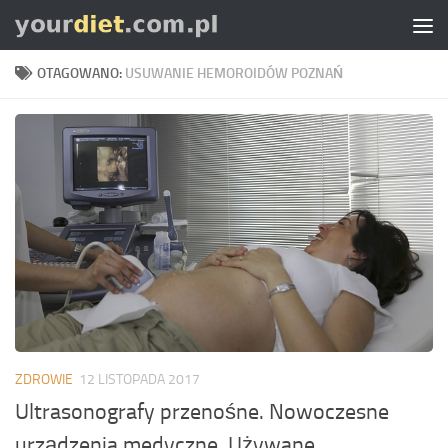
Skip to content
OTAGOWANO:
USUWANIE HEMOROIDÓW POZNAŃ
ZDROWIE
12 LISTOPADA 2017
Ultrasonografy przenośne. Nowoczesne
urządzenia medyczne. Używane