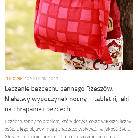
ZDROWIE
30 SIERPNIA 2017
Leczenie bezdechu sennego Rzeszów.
Niełatwy wypoczynek nocny – tabletki, leki
na chrapanie i bezdech
Bezdech senny to problem, który dotyka coraz większej liczby
osób, a jego objawy mogą znacząco wpływać na jakość życia.
Głośne chrapanie, uczucie chronicznego zmęczenia oraz