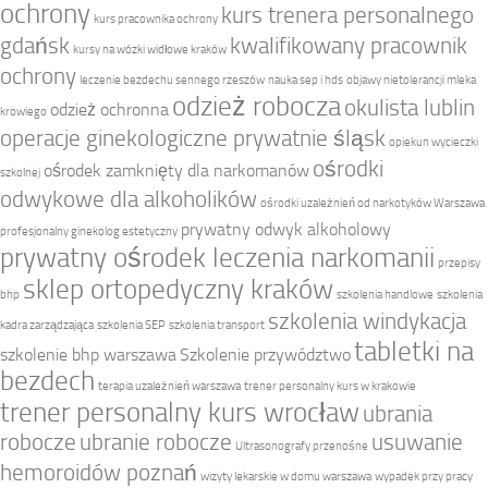
ochrony
kurs trenera personalnego
kurs pracownika ochrony
gdańsk
kwalifikowany pracownik
kursy na wózki widłowe kraków
ochrony
leczenie bezdechu sennego rzeszów
nauka sep i hds
objawy nietolerancji mleka
odzież robocza
okulista lublin
odzież ochronna
krowiego
operacje ginekologiczne prywatnie śląsk
opiekun wycieczki
ośrodki
ośrodek zamknięty dla narkomanów
szkolnej
odwykowe dla alkoholików
ośrodki uzależnień od narkotyków Warszawa
prywatny odwyk alkoholowy
profesjonalny ginekolog estetyczny
prywatny ośrodek leczenia narkomanii
przepisy
sklep ortopedyczny kraków
bhp
szkolenia handlowe
szkolenia
szkolenia windykacja
kadra zarządzająca
szkolenia SEP
szkolenia transport
tabletki na
szkolenie bhp warszawa
Szkolenie przywództwo
bezdech
terapia uzależnień warszawa
trener personalny kurs w krakowie
trener personalny kurs wrocław
ubrania
robocze
ubranie robocze
usuwanie
Ultrasonografy przenośne
hemoroidów poznań
wizyty lekarskie w domu warszawa
wypadek przy pracy