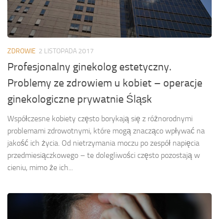
ZDROWIE
2 LISTOPADA 2017
Profesjonalny ginekolog estetyczny.
Problemy ze zdrowiem u kobiet – operacje
ginekologiczne prywatnie Śląsk
Współczesne kobiety często borykają się z różnorodnymi
problemami zdrowotnymi, które mogą znacząco wpływać na
jakość ich życia. Od nietrzymania moczu po zespół napięcia
przedmiesiączkowego – te dolegliwości często pozostają w
cieniu, mimo że ich...