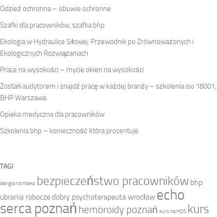
Odzież ochronna – obuwie ochronne
Szafki dla pracowników, szafka bhp
Ekologia w Hydraulice Siłowej: Przewodnik po Zrównoważonych i
Ekologicznych Rozwiązaniach
Prace na wysokości – mycie okien na wysokości
Zostań audytorem i znajdź pracę w każdej branży – szkolenia iso 18001,
BHP Warszawa.
Opieka medyczna dla pracowników
Szkolenia bhp – konieczność która procentuje
TAGI
bezpieczeństwo pracowników
bhp
alergia na mleko
echo
ubrania robocze
dobry psychoterapeuta wrocław
serca poznań
kurs
hemoroidy poznań
kurs na HDS