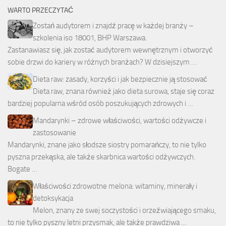
WARTO PRZECZYTAĆ
Zostań audytorem i znajdź pracę w każdej branży –
szkolenia iso 18001, BHP Warszawa.
Zastanawiasz się, jak zostać audytorem wewnętrznym i otworzyć
sobie drzwi do kariery w różnych branżach? W dzisiejszym …
Dieta raw: zasady, korzyści i jak bezpiecznie ją stosować
Dieta raw, znana również jako dieta surowa, staje się coraz
bardziej popularna wśród osób poszukujących zdrowych i …
Mandarynki – zdrowe właściwości, wartości odżywcze i
zastosowanie
Mandarynki, znane jako słodsze siostry pomarańczy, to nie tylko
pyszna przekąska, ale także skarbnica wartości odżywczych.
Bogate …
Właściwości zdrowotne melona: witaminy, minerały i
detoksykacja
Melon, znany ze swej soczystości i orzeźwiającego smaku,
to nie tylko pyszny letni przysmak, ale także prawdziwa …