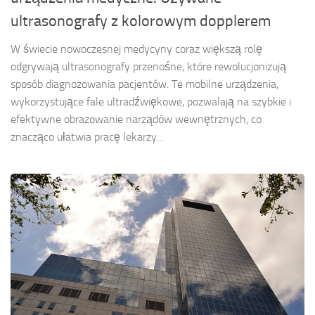
ultrasonografy z kolorowym dopplerem
W świecie nowoczesnej medycyny coraz większą rolę
odgrywają ultrasonografy przenośne, które rewolucjonizują
sposób diagnozowania pacjentów. Te mobilne urządzenia,
wykorzystujące fale ultradźwiękowe, pozwalają na szybkie i
efektywne obrazowanie narządów wewnętrznych, co
znacząco ułatwia pracę lekarzy...