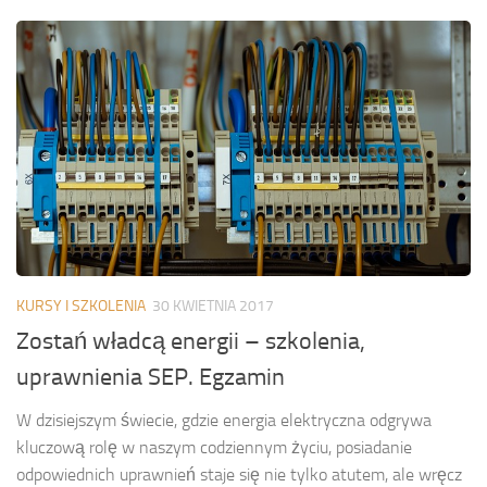
KURSY I SZKOLENIA
30 KWIETNIA 2017
Zostań władcą energii – szkolenia,
uprawnienia SEP. Egzamin
W dzisiejszym świecie, gdzie energia elektryczna odgrywa
kluczową rolę w naszym codziennym życiu, posiadanie
odpowiednich uprawnień staje się nie tylko atutem, ale wręcz