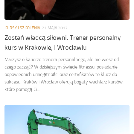
KURSY I SZKOLENIA
21 MAJA 2017
Zostań władcą siłowni. Trener personalny
kurs w Krakowie, i Wrocławiu
Marzysz o karierze trenera personalnego, ale nie wiesz od
czego zacząć? W dzisiejszym świecie fitnessu, posiadanie
odpowiednich umiejętności oraz certyfikatów to klucz do
sukcesu. Kraków i Wrocław oferują bogaty wachlarz kursów,
które pomogą Ci...