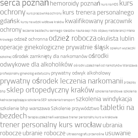
serca poznań
kurs
hemoroidy poznań
kurs na HDS
ochrony
kurs trenera personalnego
kurs pracownika ochrony
gdańsk
kwalifikowany pracownik
kursy na wózki widłowe kraków
ochrony
leczenie bezdechu sennego rzeszów
nauka sep i hds
objawy nietolerancji mleka
odzież robocza
okulista lublin
odzież ochronna
krowiego
operacje ginekologiczne prywatnie śląsk
opiekun wycieczki
ośrodki
ośrodek zamknięty dla narkomanów
szkolnej
odwykowe dla alkoholików
ośrodki uzależnień od narkotyków Warszawa
prywatny odwyk alkoholowy
profesjonalny ginekolog estetyczny
prywatny ośrodek leczenia narkomanii
przepisy
sklep ortopedyczny kraków
bhp
szkolenia handlowe
szkolenia
szkolenia windykacja
kadra zarządzająca
szkolenia SEP
szkolenia transport
tabletki na
szkolenie bhp warszawa
Szkolenie przywództwo
bezdech
terapia uzależnień warszawa
trener personalny kurs w krakowie
trener personalny kurs wrocław
ubrania
robocze
ubranie robocze
usuwanie
Ultrasonografy przenośne