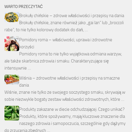
WARTO PRZECZYTAĆ
Brokuły chińskie – zdrowe właściwości i przepisy na dania
Brokuły chińskie, znane również jako „gai lan” lub „broccoli
rabe”, to nie tylko kolorowy dodatek do dań, …
Pomidory roma – właściwości, uprawa i zdrowotne
korzyści
Pomidory roma to nie tylko wyjątkowa odmiana warzyw,
ale także skarbnica zdrowia i smaku. Charakteryzujące się
intensywnie …
Wiśnia – zdrowotne właściwości i przepisy na smaczne
dania
Wiśnie, znane nie tylko ze swojego soczystego smaku, skrywają w
sobie niezwykle bogaty zestaw właściwości zdrowotnych, które …
Produkty zakazane w diecie odchudzającej: Czego unikać?
Produkty, które spożywamy, mają kluczowe znaczenie dla
naszego zdrowia i samopoczucia, szczególnie gdy dążymy
do zrzucenia zbędnych …