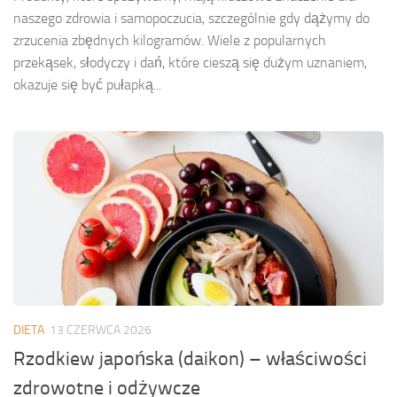
naszego zdrowia i samopoczucia, szczególnie gdy dążymy do
zrzucenia zbędnych kilogramów. Wiele z popularnych
przekąsek, słodyczy i dań, które cieszą się dużym uznaniem,
okazuje się być pułapką...
DIETA
13 CZERWCA 2026
Rzodkiew japońska (daikon) – właściwości
zdrowotne i odżywcze