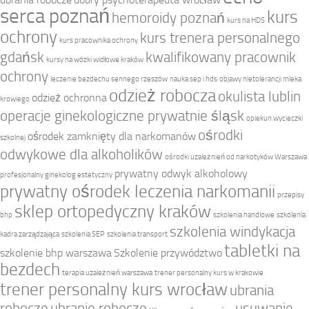
serca poznań
kurs
hemoroidy poznań
kurs na HDS
ochrony
kurs trenera personalnego
kurs pracownika ochrony
gdańsk
kwalifikowany pracownik
kursy na wózki widłowe kraków
ochrony
leczenie bezdechu sennego rzeszów
nauka sep i hds
objawy nietolerancji mleka
odzież robocza
okulista lublin
odzież ochronna
krowiego
operacje ginekologiczne prywatnie śląsk
opiekun wycieczki
ośrodki
ośrodek zamknięty dla narkomanów
szkolnej
odwykowe dla alkoholików
ośrodki uzależnień od narkotyków Warszawa
prywatny odwyk alkoholowy
profesjonalny ginekolog estetyczny
prywatny ośrodek leczenia narkomanii
przepisy
sklep ortopedyczny kraków
bhp
szkolenia handlowe
szkolenia
szkolenia windykacja
kadra zarządzająca
szkolenia SEP
szkolenia transport
tabletki na
szkolenie bhp warszawa
Szkolenie przywództwo
bezdech
terapia uzależnień warszawa
trener personalny kurs w krakowie
trener personalny kurs wrocław
ubrania
robocze
ubranie robocze
usuwanie