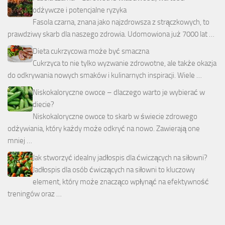
odżywcze i potencjalne ryzyka
Fasola czarna, znana jako najzdrowsza z strączkowych, to
prawdziwy skarb dla naszego zdrowia. Udomowiona już 7000 lat …
Dieta cukrzycowa może być smaczna
Cukrzyca to nie tylko wyzwanie zdrowotne, ale także okazja
do odkrywania nowych smaków i kulinarnych inspiracji. Wiele …
Niskokaloryczne owoce – dlaczego warto je wybierać w
diecie?
Niskokaloryczne owoce to skarb w świecie zdrowego
odżywiania, który każdy może odkryć na nowo. Zawierają one
mniej …
Jak stworzyć idealny jadłospis dla ćwiczących na siłowni?
Jadłospis dla osób ćwiczących na siłowni to kluczowy
element, który może znacząco wpłynąć na efektywność
treningów oraz …