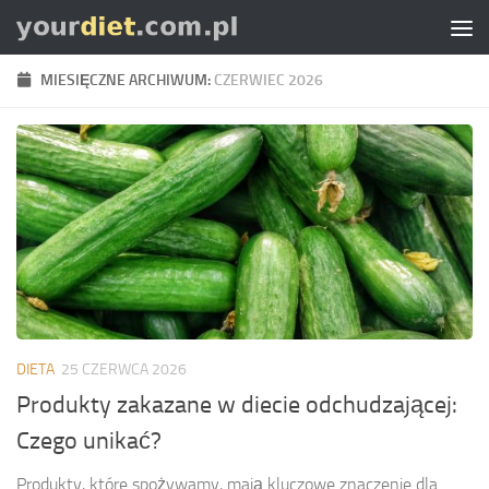
Skip to content
MIESIĘCZNE ARCHIWUM:
CZERWIEC 2026
DIETA
25 CZERWCA 2026
Produkty zakazane w diecie odchudzającej:
Czego unikać?
Produkty, które spożywamy, mają kluczowe znaczenie dla