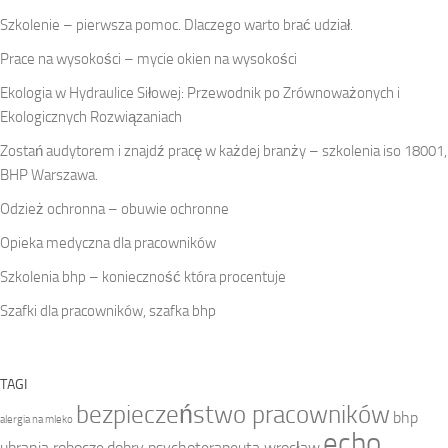
Szkolenie – pierwsza pomoc. Dlaczego warto brać udział.
Prace na wysokości – mycie okien na wysokości
Ekologia w Hydraulice Siłowej: Przewodnik po Zrównoważonych i
Ekologicznych Rozwiązaniach
Zostań audytorem i znajdź pracę w każdej branży – szkolenia iso 18001,
BHP Warszawa.
Odzież ochronna – obuwie ochronne
Opieka medyczna dla pracowników
Szkolenia bhp – konieczność która procentuje
Szafki dla pracowników, szafka bhp
TAGI
bezpieczeństwo pracowników
bhp
alergia na mleko
echo
ubrania robocze
dobry psychoterapeuta wrocław