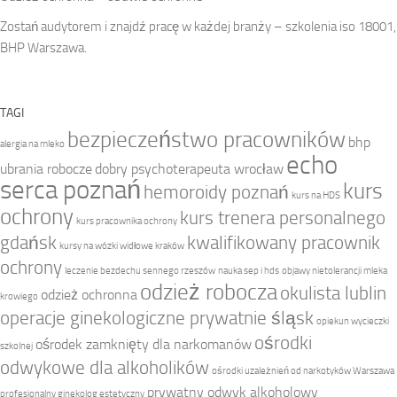
Zostań audytorem i znajdź pracę w każdej branży – szkolenia iso 18001,
BHP Warszawa.
TAGI
bezpieczeństwo pracowników
bhp
alergia na mleko
echo
ubrania robocze
dobry psychoterapeuta wrocław
serca poznań
kurs
hemoroidy poznań
kurs na HDS
ochrony
kurs trenera personalnego
kurs pracownika ochrony
gdańsk
kwalifikowany pracownik
kursy na wózki widłowe kraków
ochrony
leczenie bezdechu sennego rzeszów
nauka sep i hds
objawy nietolerancji mleka
odzież robocza
okulista lublin
odzież ochronna
krowiego
operacje ginekologiczne prywatnie śląsk
opiekun wycieczki
ośrodki
ośrodek zamknięty dla narkomanów
szkolnej
odwykowe dla alkoholików
ośrodki uzależnień od narkotyków Warszawa
prywatny odwyk alkoholowy
profesjonalny ginekolog estetyczny