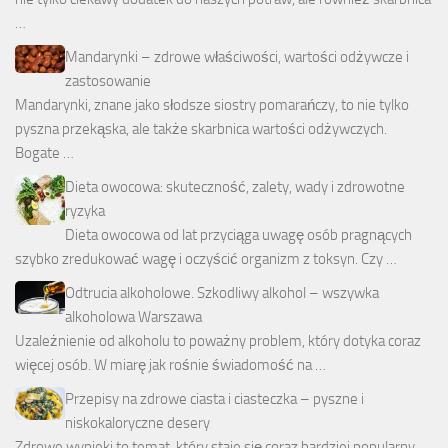
…
Mandarynki – zdrowe właściwości, wartości odżywcze i
zastosowanie
Mandarynki, znane jako słodsze siostry pomarańczy, to nie tylko
pyszna przekąska, ale także skarbnica wartości odżywczych.
Bogate …
Dieta owocowa: skuteczność, zalety, wady i zdrowotne
ryzyka
Dieta owocowa od lat przyciąga uwagę osób pragnących
szybko zredukować wagę i oczyścić organizm z toksyn. Czy …
Odtrucia alkoholowe. Szkodliwy alkohol – wszywka
alkoholowa Warszawa
Uzależnienie od alkoholu to poważny problem, który dotyka coraz
więcej osób. W miarę jak rośnie świadomość na …
Przepisy na zdrowe ciasta i ciasteczka – pyszne i
niskokaloryczne desery
Zdrowe wypieki to temat, który staje się coraz bardziej popularny