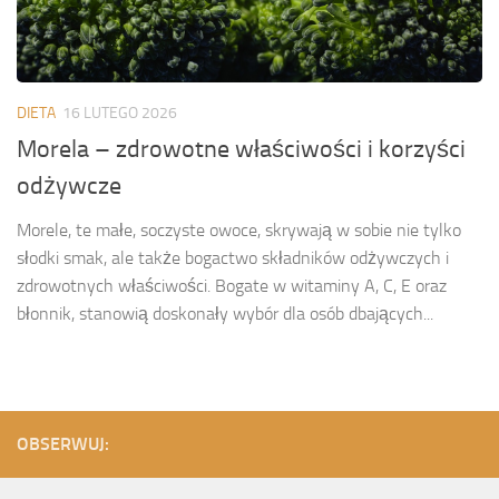
DIETA
16 LUTEGO 2026
Morela – zdrowotne właściwości i korzyści
odżywcze
Morele, te małe, soczyste owoce, skrywają w sobie nie tylko
słodki smak, ale także bogactwo składników odżywczych i
zdrowotnych właściwości. Bogate w witaminy A, C, E oraz
błonnik, stanowią doskonały wybór dla osób dbających...
OBSERWUJ: