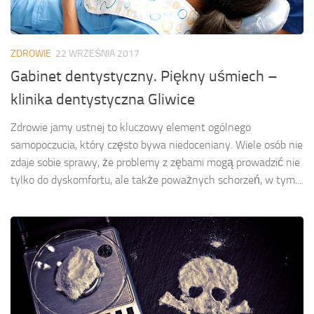
ZDROWIE
22 WRZEŚNIA 2017
Gabinet dentystyczny. Piękny uśmiech –
klinika dentystyczna Gliwice
Zdrowie jamy ustnej to kluczowy element ogólnego
samopoczucia, który często bywa niedoceniany. Wiele osób nie
zdaje sobie sprawy, że problemy z zębami mogą prowadzić nie
tylko do dyskomfortu, ale także poważnych schorzeń, w tym...