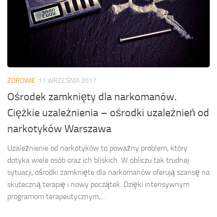
ZDROWIE
11 WRZEŚNIA 2017
Ośrodek zamknięty dla narkomanów.
Ciężkie uzależnienia – ośrodki uzależnień od
narkotyków Warszawa
Uzależnienie od narkotyków to poważny problem, który
dotyka wiele osób oraz ich bliskich. W obliczu tak trudnej
sytuacji, ośrodki zamknięte dla narkomanów oferują szansę na
skuteczną terapię i nowy początek. Dzięki intensywnym
programom terapeutycznym,...