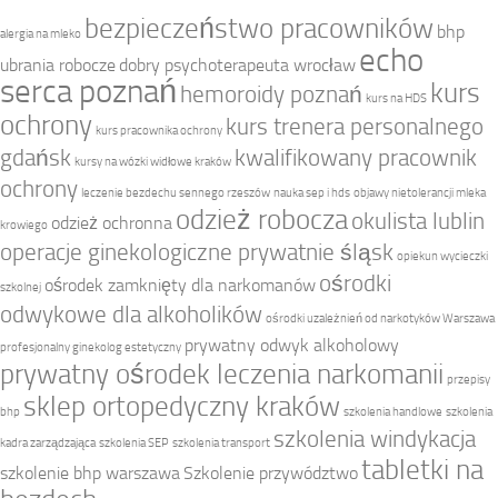
bezpieczeństwo pracowników
bhp
alergia na mleko
echo
ubrania robocze
dobry psychoterapeuta wrocław
serca poznań
kurs
hemoroidy poznań
kurs na HDS
ochrony
kurs trenera personalnego
kurs pracownika ochrony
gdańsk
kwalifikowany pracownik
kursy na wózki widłowe kraków
ochrony
leczenie bezdechu sennego rzeszów
nauka sep i hds
objawy nietolerancji mleka
odzież robocza
okulista lublin
odzież ochronna
krowiego
operacje ginekologiczne prywatnie śląsk
opiekun wycieczki
ośrodki
ośrodek zamknięty dla narkomanów
szkolnej
odwykowe dla alkoholików
ośrodki uzależnień od narkotyków Warszawa
prywatny odwyk alkoholowy
profesjonalny ginekolog estetyczny
prywatny ośrodek leczenia narkomanii
przepisy
sklep ortopedyczny kraków
bhp
szkolenia handlowe
szkolenia
szkolenia windykacja
kadra zarządzająca
szkolenia SEP
szkolenia transport
tabletki na
szkolenie bhp warszawa
Szkolenie przywództwo