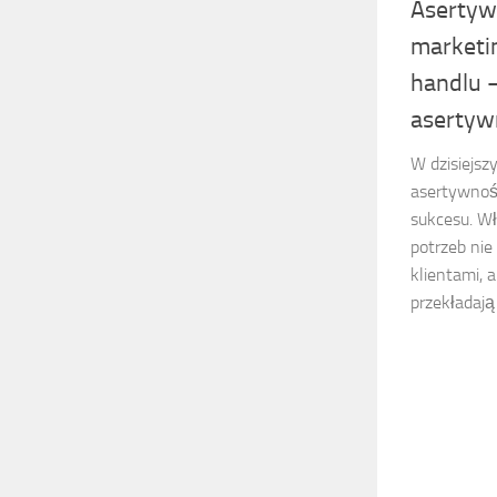
Asertyw
marketi
handlu 
asertyw
W dzisiejsz
asertywnoś
sukcesu. Wł
potrzeb nie
klientami, a
przekładają 