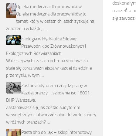
doskonałym 
Opieka medyczna dla pracowników
marzeń o p
Opieka medyczna dla pracowników to
się zawodzie
temat, który w ostatnich latach zyskuje na
znaczeniu w każdej …
Ekologia w Hydraulice Siłowej:
Przewodnik po Zrównoważonych i
Ekologicznych Rozwiązaniach
W dzisiejszych czasach ochrona środowiska
staje się coraz ważniejsza w każdej dziedzinie
przemysłu, w tym …
Zostań audytorem i znajdź pracę w
każdej branży – szkolenia iso 18001,
BHP Warszawa.
Zastanawiasz się, jak zostać audytorem
wewnętrznym i otworzyć sobie drzwi do kariery
w różnych branżach? …
Pasta bhp do rąk – sklep internetowy