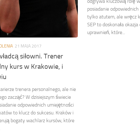
odgrywa kluczową rolę w
posiadanie odpowiednich kw
tylko atutem, ale wręcz 
SEP to doskonała okazja 
uprawnień, które...
OLENIA
21 MAJA 2017
ładcą siłowni. Trener
ny kurs w Krakowie, i
iu
arierze trenera personalnego, ale nie
ego zacząć? W dzisiejszym świecie
osiadanie odpowiednich umiejętności
ikatów to klucz do sukcesu. Kraków i
rują bogaty wachlarz kursów, które
.