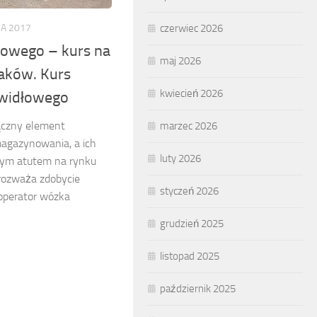
CA 2017
czerwiec 2026
łowego – kurs na
maj 2026
aków. Kurs
kwiecień 2026
 widłowego
ączny element
marzec 2026
 magazynowania, a ich
luty 2026
owym atutem na rynku
 rozważa zdobycie
styczeń 2026
 operator wózka
grudzień 2025
listopad 2025
październik 2025