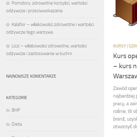
Pomidory: zdrowotne korzyści, wartości
odżywcze i przeciwwskazania
Kalafior – właściwości zdrowotne i wartości
odżywcze tego warzywa
Liczi – właściwości zdrowotne, wartości
KURSY I SZK
odżywcze i zastosowanie w kuchni
Kurs op
– kurs 
Warsza
NAJNOWSZE KOMENTARZE
Zawód oper
najbardziej
KATEGORIE
pracy, a za
BHP
rośnie. W o
branż, uzy
Dieta
otworzyć dr