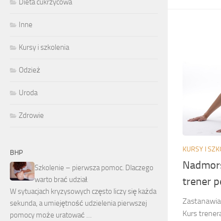
Dieta cukrzycowa
Inne
Kursy i szkolenia
Odzież
Uroda
Zdrowie
KURSY I SZK
BHP
Nadmors
Szkolenie – pierwsza pomoc. Dlaczego
warto brać udział.
trener 
W sytuacjach kryzysowych często liczy się każda
Zastanawias
sekunda, a umiejętność udzielenia pierwszej
Kurs trene
pomocy może uratować …