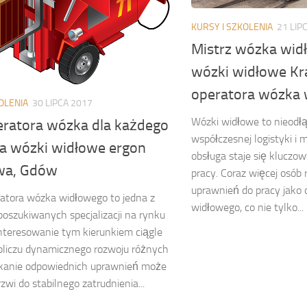
KURSY I SZKOLENIA
21 LIP
Mistrz wózka wid
wózki widłowe Kr
operatora wózka
OLENIA
30 LIPCA 2017
Wózki widłowe to nieodł
eratora wózka dla każdego
współczesnej logistyki i
na wózki widłowe ergon
obsługa staje się klucz
wa, Gdów
pracy. Coraz więcej osób
uprawnień do pracy jako
atora wózka widłowego to jedna z
widłowego, co nie tylko...
 poszukiwanych specjalizacji na rynku
interesowanie tym kierunkiem ciągle
bliczu dynamicznego rozwoju różnych
skanie odpowiednich uprawnień może
zwi do stabilnego zatrudnienia...