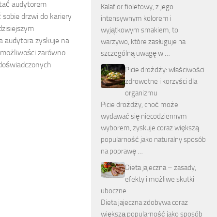
stać audytorem
Kalafior fioletowy, z jego
sobie drzwi do kariery
intensywnym kolorem i
zisiejszym
wyjątkowym smakiem, to
a audytora zyskuje na
warzywo, które zasługuje na
e możliwości zarówno
szczególną uwagę w …
i doświadczonych
Picie drożdży: właściwości
zdrowotne i korzyści dla
organizmu
Picie drożdży, choć może
wydawać się niecodziennym
wyborem, zyskuje coraz większą
popularność jako naturalny sposób
na poprawę …
Dieta jajeczna – zasady,
efekty i możliwe skutki
uboczne
Dieta jajeczna zdobywa coraz
większą popularność jako sposób