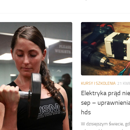
KURSY I SZKOLENIA
21 KWI
Elektryka prąd ni
sep – uprawnienia
hds
W dzisiejszym świecie, gd