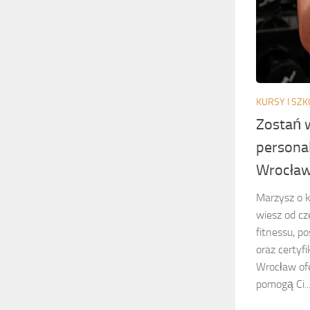
KURSY I SZK
Zostań w
personal
Wrocław
Marzysz o k
wiesz od cz
fitnessu, p
oraz certyf
Wrocław ofe
pomogą Ci..