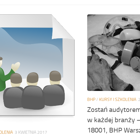
BHP
/
KURSY I SZKOLENIA
Zostań audytorem 
w każdej branży –
18001, BHP Wars
OLENIA
3 KWIETNIA 2017