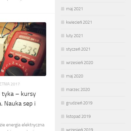
maj 2021
kwiecień 2021
luty 2021
styczeń 2021
wrzesień 2020
maj 2020
ETNIA 2017
marzec 2020
e tyka – kursy
. Nauka sep i
grudzień 2019
listopad 2019
zie energia elektryczna
wrzesień 2019