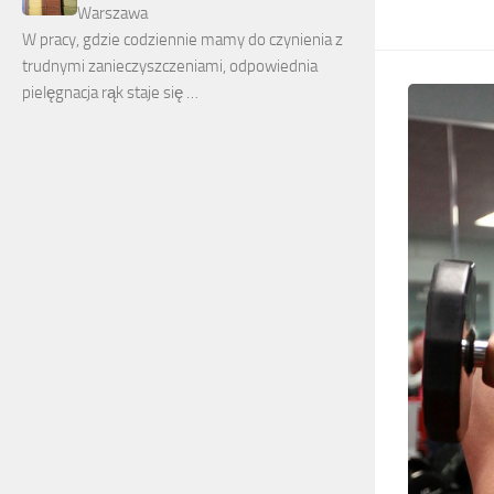
Warszawa
W pracy, gdzie codziennie mamy do czynienia z
trudnymi zanieczyszczeniami, odpowiednia
pielęgnacja rąk staje się …