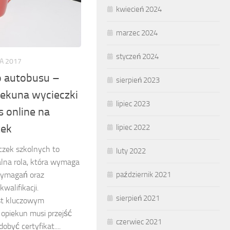
kwiecień 2024
marzec 2024
styczeń 2024
A 2017
 autobusu –
sierpień 2023
ekuna wycieczki
lipiec 2023
s online na
zek
lipiec 2022
czek szkolnych to
luty 2022
alna rola, która wymaga
październik 2021
wymagań oraz
walifikacji.
sierpień 2021
est kluczowym
opiekun musi przejść
czerwiec 2021
obyć certyfikat....