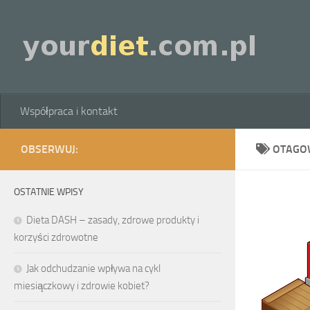
Skip to content
Współpraca i kontakt
OBSERWUJ:
OTAGO
OSTATNIE WPISY
Dieta DASH – zasady, zdrowe produkty i
korzyści zdrowotne
Jak odchudzanie wpływa na cykl
miesiączkowy i zdrowie kobiet?