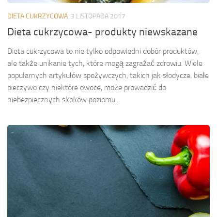
DIETA CUKRZYCOWA
3 LISTOPADA 2017
Dieta cukrzycowa- produkty niewskazane
Dieta cukrzycowa to nie tylko odpowiedni dobór produktów,
ale także unikanie tych, które mogą zagrażać zdrowiu. Wiele
popularnych artykułów spożywczych, takich jak słodycze, białe
pieczywo czy niektóre owoce, może prowadzić do
niebezpiecznych skoków poziomu...