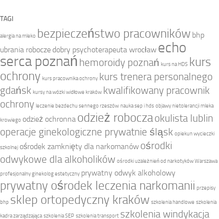
TAGI
bezpieczeństwo pracowników
bhp
alergia na mleko
echo
ubrania robocze
dobry psychoterapeuta wrocław
serca poznań
kurs
hemoroidy poznań
kurs na HDS
ochrony
kurs trenera personalnego
kurs pracownika ochrony
gdańsk
kwalifikowany pracownik
kursy na wózki widłowe kraków
ochrony
leczenie bezdechu sennego rzeszów
nauka sep i hds
objawy nietolerancji mleka
odzież robocza
okulista lublin
odzież ochronna
krowiego
operacje ginekologiczne prywatnie śląsk
opiekun wycieczki
ośrodki
ośrodek zamknięty dla narkomanów
szkolnej
odwykowe dla alkoholików
ośrodki uzależnień od narkotyków Warszawa
prywatny odwyk alkoholowy
profesjonalny ginekolog estetyczny
prywatny ośrodek leczenia narkomanii
przepisy
sklep ortopedyczny kraków
bhp
szkolenia handlowe
szkolenia
szkolenia windykacja
kadra zarządzająca
szkolenia SEP
szkolenia transport