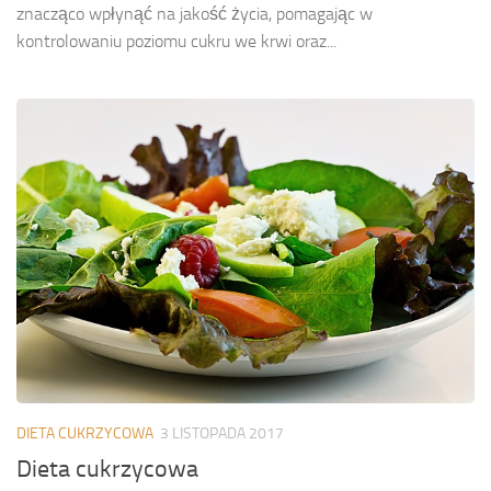
znacząco wpłynąć na jakość życia, pomagając w
kontrolowaniu poziomu cukru we krwi oraz...
DIETA CUKRZYCOWA
3 LISTOPADA 2017
Dieta cukrzycowa