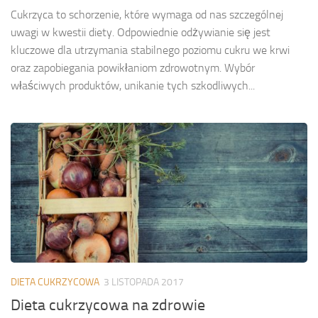
Cukrzyca to schorzenie, które wymaga od nas szczególnej
uwagi w kwestii diety. Odpowiednie odżywianie się jest
kluczowe dla utrzymania stabilnego poziomu cukru we krwi
oraz zapobiegania powikłaniom zdrowotnym. Wybór
właściwych produktów, unikanie tych szkodliwych...
DIETA CUKRZYCOWA
3 LISTOPADA 2017
Dieta cukrzycowa na zdrowie