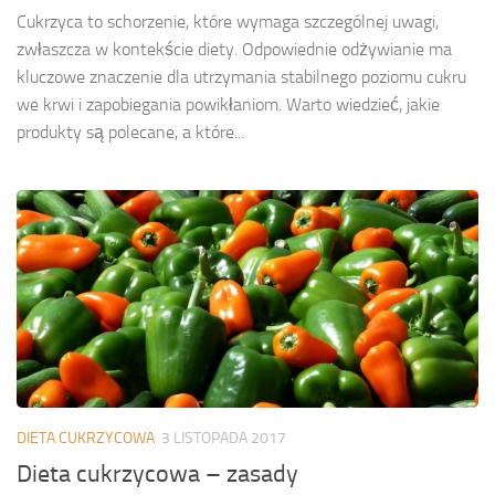
Cukrzyca to schorzenie, które wymaga szczególnej uwagi,
zwłaszcza w kontekście diety. Odpowiednie odżywianie ma
kluczowe znaczenie dla utrzymania stabilnego poziomu cukru
we krwi i zapobiegania powikłaniom. Warto wiedzieć, jakie
produkty są polecane, a które...
DIETA CUKRZYCOWA
3 LISTOPADA 2017
Dieta cukrzycowa – zasady