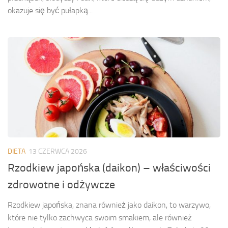
okazuje się być pułapką...
DIETA
13 CZERWCA 2026
Rzodkiew japońska (daikon) – właściwości
zdrowotne i odżywcze
Rzodkiew japońska, znana również jako daikon, to warzywo,
które nie tylko zachwyca swoim smakiem, ale również