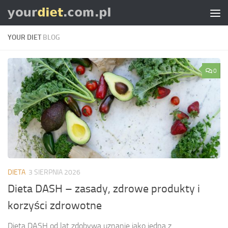
Skip to content
YOUR DIET
BLOG
0
DIETA
3 SIERPNIA 2026
Dieta DASH – zasady, zdrowe produkty i
korzyści zdrowotne
Dieta DASH od lat zdobywa uznanie jako jedna z