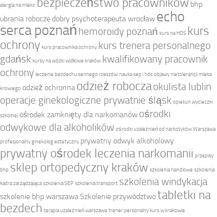
bezpieczeństwo pracowników
bhp
alergia na mleko
echo
ubrania robocze
dobry psychoterapeuta wrocław
serca poznań
kurs
hemoroidy poznań
kurs na HDS
ochrony
kurs trenera personalnego
kurs pracownika ochrony
gdańsk
kwalifikowany pracownik
kursy na wózki widłowe kraków
ochrony
leczenie bezdechu sennego rzeszów
nauka sep i hds
objawy nietolerancji mleka
odzież robocza
okulista lublin
odzież ochronna
krowiego
operacje ginekologiczne prywatnie śląsk
opiekun wycieczki
ośrodki
ośrodek zamknięty dla narkomanów
szkolnej
odwykowe dla alkoholików
ośrodki uzależnień od narkotyków Warszawa
prywatny odwyk alkoholowy
profesjonalny ginekolog estetyczny
prywatny ośrodek leczenia narkomanii
przepisy
sklep ortopedyczny kraków
bhp
szkolenia handlowe
szkolenia
szkolenia windykacja
kadra zarządzająca
szkolenia SEP
szkolenia transport
tabletki na
szkolenie bhp warszawa
Szkolenie przywództwo
bezdech
terapia uzależnień warszawa
trener personalny kurs w krakowie