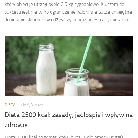
który obiecuje utratę około 0,5 kg tygodniowo. Kluczem do
sukcesu jest nie tylko ograniczenie kalorii, ale także umiejętne
dobieranie składników odżywczych oraz przestrzeganie zasad...
DIETA
31 MAJA 2026
Dieta 2500 kcal: zasady, jadłospis i wpływ na
zdrowie
Dieta 2500 kcal to temat, który budzi wiele emocji i pytań,