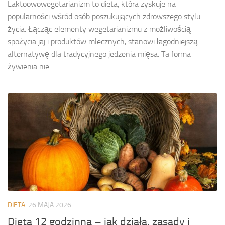
Laktoowowegetarianizm to dieta, która zyskuje na
popularności wśród osób poszukujących zdrowszego stylu
życia. Łącząc elementy wegetarianizmu z możliwością
spożycia jaj i produktów mlecznych, stanowi łagodniejszą
alternatywę dla tradycyjnego jedzenia mięsa. Ta forma
żywienia nie...
DIETA
26 MAJA 2026
Dieta 12 godzinna – jak działa, zasady i