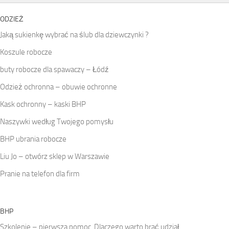
ODZIEŻ
Jaką sukienkę wybrać na ślub dla dziewczynki ?
Koszule robocze
buty robocze dla spawaczy – Łódź
Odzież ochronna – obuwie ochronne
Kask ochronny – kaski BHP
Naszywki według Twojego pomysłu
BHP ubrania robocze
Liu Jo – otwórz sklep w Warszawie
Pranie na telefon dla firm
BHP
Szkolenie – pierwsza pomoc. Dlaczego warto brać udział.