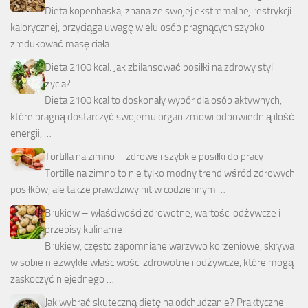
Dieta kopenhaska, znana ze swojej ekstremalnej restrykcji
kalorycznej, przyciąga uwagę wielu osób pragnących szybko
zredukować masę ciała. …
Dieta 2100 kcal: Jak zbilansować posiłki na zdrowy styl
życia?
Dieta 2100 kcal to doskonały wybór dla osób aktywnych,
które pragną dostarczyć swojemu organizmowi odpowiednią ilość
energii, …
Tortilla na zimno – zdrowe i szybkie posiłki do pracy
Tortille na zimno to nie tylko modny trend wśród zdrowych
posiłków, ale także prawdziwy hit w codziennym …
Brukiew – właściwości zdrowotne, wartości odżywcze i
przepisy kulinarne
Brukiew, często zapomniane warzywo korzeniowe, skrywa
w sobie niezwykłe właściwości zdrowotne i odżywcze, które mogą
zaskoczyć niejednego …
Jak wybrać skuteczną dietę na odchudzanie? Praktyczne