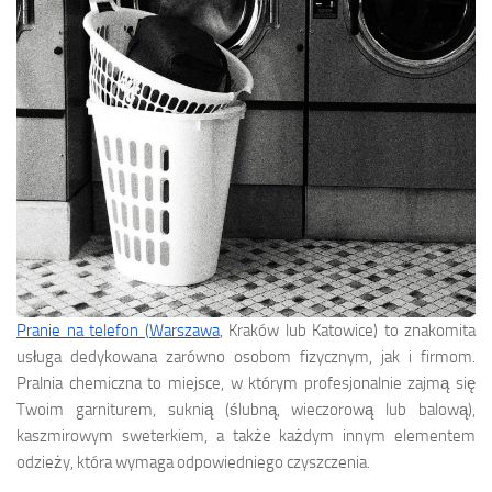
Pranie na telefon (Warszawa
, Kraków lub Katowice) to znakomita
usługa dedykowana zarówno osobom fizycznym, jak i firmom.
Pralnia chemiczna to miejsce, w którym profesjonalnie zajmą się
Twoim garniturem, suknią (ślubną, wieczorową lub balową),
kaszmirowym sweterkiem, a także każdym innym elementem
odzieży, która wymaga odpowiedniego czyszczenia.