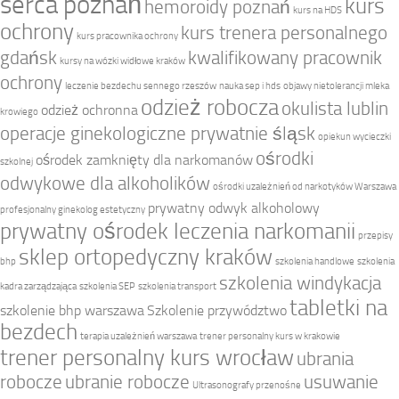
serca poznań
kurs
hemoroidy poznań
kurs na HDS
ochrony
kurs trenera personalnego
kurs pracownika ochrony
gdańsk
kwalifikowany pracownik
kursy na wózki widłowe kraków
ochrony
leczenie bezdechu sennego rzeszów
nauka sep i hds
objawy nietolerancji mleka
odzież robocza
okulista lublin
odzież ochronna
krowiego
operacje ginekologiczne prywatnie śląsk
opiekun wycieczki
ośrodki
ośrodek zamknięty dla narkomanów
szkolnej
odwykowe dla alkoholików
ośrodki uzależnień od narkotyków Warszawa
prywatny odwyk alkoholowy
profesjonalny ginekolog estetyczny
prywatny ośrodek leczenia narkomanii
przepisy
sklep ortopedyczny kraków
bhp
szkolenia handlowe
szkolenia
szkolenia windykacja
kadra zarządzająca
szkolenia SEP
szkolenia transport
tabletki na
szkolenie bhp warszawa
Szkolenie przywództwo
bezdech
terapia uzależnień warszawa
trener personalny kurs w krakowie
trener personalny kurs wrocław
ubrania
robocze
ubranie robocze
usuwanie
Ultrasonografy przenośne