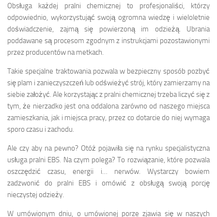
Obsługa każdej pralni chemicznej to profesjonaliści, którzy
odpowiednio, wykorzystująć swoją ogromna wiedzę i wieloletnie
doświadczenie, zajmą się powierzoną im odzieżą. Ubrania
poddawane są procesom zgodnym z instrukcjami pozostawionymi
przez producentów na metkach.
Takie specjalne traktowania pozwala w bezpieczny sposób pozbyć
się plam i zanieczyszczeń lub odświeżyć strój, który zamierzamy na
siebie założyć. Ale korzystając z pralni chemicznej trzeba liczyć się z
tym, że nierzadko jest ona oddalona zarówno od naszego miejsca
zamieszkania, jak i miejsca pracy, przez co dotarcie do niej wymaga
sporo czasu i zachodu.
Ale czy aby na pewno? Otóż pojawiła się na rynku specjalistyczna
usługa pralni EBS. Na czym polega? To rozwiązanie, które pozwala
oszczędzić czasu, energii i… nerwów. Wystarczy bowiem
zadzwonić do pralni EBS i omówić z obsługą swoją porcję
nieczystej odzieży.
W umówionym dniu, o umówionej porze zjawia się w naszych