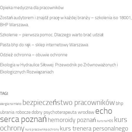
Opieka medyczna dla pracowników
Zostań audytorem i znajdź pracę w każdej branży – szkolenia iso 18001,
BHP Warszawa.
Szkolenie – pierwsza pomoc. Dlaczego warto brać udział.
Pasta bhp do rąk – sklep internetowy Warszawa
Odzież ochronna – obuwie ochronne
Ekologia w Hydraulice Siłowej: Przewodnik po Zrównoważonych i
Ekologicznych Rozwiązaniach
TAGI
bezpieczeństwo pracowników
bhp
alergia na mleko
echo
ubrania robocze
dobry psychoterapeuta wrocław
serca poznań
kurs
hemoroidy poznań
kurs na HDS
ochrony
kurs trenera personalnego
kurs pracownika ochrony