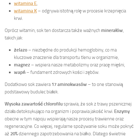
witamina E
,
witamina K
– odgrywa istotną rolę w procesie krzepnięcia
krwi.
Oprócz witamin, sok ten dostarcza także ważnych
minerałów
,
takich jak:
żelazo
– niezbędne do produkcji hemoglobiny, co ma
kluczowe znaczenie dla transportu tlenu w organizmie,
magnez
– wspiera nasze metabolizmy oraz pracę mięśni,
wapń
– fundament zdrowych kości i zębów.
Dodatkowo sok zawiera
17 aminokwasów
– to one stanowią
podstawowy budulec białek.
Wysoka zawartość chlorofilu
sprawia, że sok z trawy pszenicznej
działa detoksykująco na organizm i poprawia jakość krwi.
Enzymy
obecne w tym napoju wspierają nasze procesy trawienne oraz
regeneracyjne. Co więcej, regularne spożywanie soku może pokryć
aż
20%
dziennego zapotrzebowania na białko. Dlatego świetnie