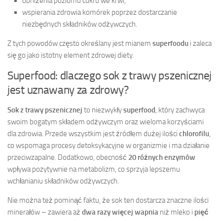
obniżenia poziomu cukru we krwi,
wspierania zdrowia komórek poprzez dostarczanie
niezbędnych składników odżywczych.
Z tych powodów często określany jest mianem
superfoodu
i zaleca
się go jako istotny element zdrowej diety.
Superfood: dlaczego sok z trawy pszenicznej
jest uznawany za zdrowy?
Sok z trawy pszenicznej
to niezwykły
superfood
, który zachwyca
swoim bogatym składem odżywczym oraz wieloma korzyściami
dla zdrowia. Przede wszystkim jest źródłem dużej ilości
chlorofilu
,
co wspomaga procesy detoksykacyjne w organizmie i ma działanie
przeciwzapalne. Dodatkowo, obecność
20 różnych enzymów
wpływa pozytywnie na metabolizm, co sprzyja lepszemu
wchłanianiu składników odżywczych.
Nie można też pominąć faktu, że sok ten dostarcza znaczne ilości
minerałów – zawiera aż
dwa razy więcej wapnia
niż mleko i
pięć