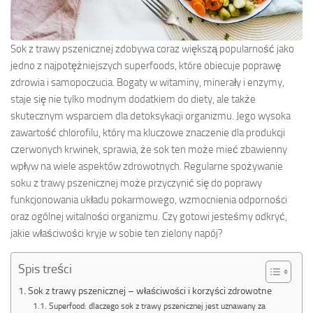
Sok z trawy pszenicznej zdobywa coraz większą popularność jako
jedno z najpotężniejszych superfoods, które obiecuje poprawę
zdrowia i samopoczucia. Bogaty w witaminy, minerały i enzymy,
staje się nie tylko modnym dodatkiem do diety, ale także
skutecznym wsparciem dla detoksykacji organizmu. Jego wysoka
zawartość chlorofilu, który ma kluczowe znaczenie dla produkcji
czerwonych krwinek, sprawia, że sok ten może mieć zbawienny
wpływ na wiele aspektów zdrowotnych. Regularne spożywanie
soku z trawy pszenicznej może przyczynić się do poprawy
funkcjonowania układu pokarmowego, wzmocnienia odporności
oraz ogólnej witalności organizmu. Czy gotowi jesteśmy odkryć,
jakie właściwości kryje w sobie ten zielony napój?
Spis treści
Sok z trawy pszenicznej – właściwości i korzyści zdrowotne
Superfood: dlaczego sok z trawy pszenicznej jest uznawany za