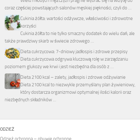
Wielu młodych mężczyzn pragnie wybrać się na wizytę do
coraz częściej powstających salonów męskiej piękności, czyli do …
Cukinia żółta: wartości odżywcze, właściwości i zdrowotne
korzyści
Cukinia żółta to nie tylko smaczny dodatek do wielu dań, ale
także prawdziwy skarb w świecie zdrowego …
Dieta cukrzycowa: 7-dniowy jadłospis i zdrowe przepisy
Dieta cukrzycowa odgrywa kluczową rolę w zarządzaniu
poziomem glukozy we krwi i jest niezbędna dla osób z …
Dieta 2100 kcal – zalety, jadłospis i zdrowe odżywianie
Dieta 2100 kcal to niezwykle przemyślany plan żywieniowy,
który dostarcza organizmowi optymalnej ilości kalorii oraz
niezbędnych składników …
ODZIEŻ
Odzież ochronna – obuwie ochronne