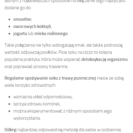
Jednym z najłatwiejszych sposobów na włączenie tego napoju jest
dodanie go do:
smoothie
,
owocowych koktajli
,
jogurtu
lub
mleka roślinnego
.
Takie połączenia nie tylko wzbogacają smak, ale także podnoszą
wartość odżywczą posiłków. Picie soku na czczo to kolejna
popularna praktyka, która może wspierać
detoksykację organizmu
oraz poprawiać procesy trawienne.
Regularne spożywanie soku z trawy pszenicznej
niesie ze sobą
wiele korzyści zdrowotnych:
wzmacnia układ odpornościowy,
sprzyja zdrowiu komórek,
można eksperymentować z różnymi sposobami jego
wykorzystania.
Odkryj
najbardziej odpowiednią metodę dla siebie w codziennej