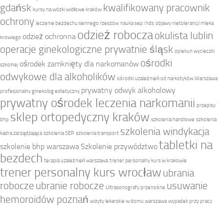
gdańsk
kwalifikowany pracownik
kursy na wózki widłowe kraków
ochrony
leczenie bezdechu sennego rzeszów
nauka sep i hds
objawy nietolerancji mleka
odzież robocza
okulista lublin
odzież ochronna
krowiego
operacje ginekologiczne prywatnie śląsk
opiekun wycieczki
ośrodki
ośrodek zamknięty dla narkomanów
szkolnej
odwykowe dla alkoholików
ośrodki uzależnień od narkotyków Warszawa
prywatny odwyk alkoholowy
profesjonalny ginekolog estetyczny
prywatny ośrodek leczenia narkomanii
przepisy
sklep ortopedyczny kraków
bhp
szkolenia handlowe
szkolenia
szkolenia windykacja
kadra zarządzająca
szkolenia SEP
szkolenia transport
tabletki na
szkolenie bhp warszawa
Szkolenie przywództwo
bezdech
terapia uzależnień warszawa
trener personalny kurs w krakowie
trener personalny kurs wrocław
ubrania
robocze
ubranie robocze
usuwanie
Ultrasonografy przenośne
hemoroidów poznań
wizyty lekarskie w domu warszawa
wypadek przy pracy