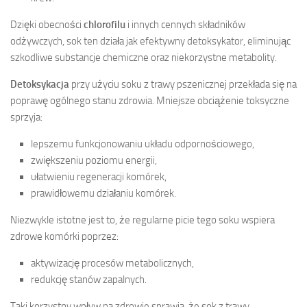
Dzięki obecności
chlorofilu
i innych cennych składników
odżywczych, sok ten działa jak efektywny detoksykator, eliminując
szkodliwe substancje chemiczne oraz niekorzystne metabolity.
Detoksykacja
przy użyciu soku z trawy pszenicznej przekłada się na
poprawę ogólnego stanu zdrowia. Mniejsze obciążenie toksyczne
sprzyja:
lepszemu funkcjonowaniu układu odpornościowego,
zwiększeniu poziomu energii,
ułatwieniu regeneracji komórek,
prawidłowemu działaniu komórek.
Niezwykle istotne jest to, że regularne picie tego soku wspiera
zdrowe komórki poprzez:
aktywizację procesów metabolicznych,
redukcję stanów zapalnych.
Taki korzystny wpływ na zdrowie sprawia, że sok z trawy