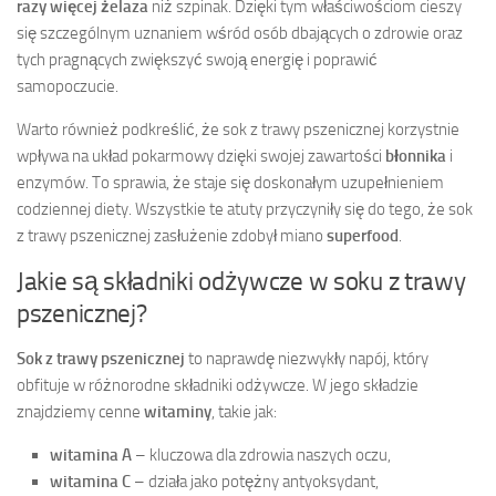
razy więcej żelaza
niż szpinak. Dzięki tym właściwościom cieszy
się szczególnym uznaniem wśród osób dbających o zdrowie oraz
tych pragnących zwiększyć swoją energię i poprawić
samopoczucie.
Warto również podkreślić, że sok z trawy pszenicznej korzystnie
wpływa na układ pokarmowy dzięki swojej zawartości
błonnika
i
enzymów. To sprawia, że staje się doskonałym uzupełnieniem
codziennej diety. Wszystkie te atuty przyczyniły się do tego, że sok
z trawy pszenicznej zasłużenie zdobył miano
superfood
.
Jakie są składniki odżywcze w soku z trawy
pszenicznej?
Sok z trawy pszenicznej
to naprawdę niezwykły napój, który
obfituje w różnorodne składniki odżywcze. W jego składzie
znajdziemy cenne
witaminy
, takie jak:
witamina A
– kluczowa dla zdrowia naszych oczu,
witamina C
– działa jako potężny antyoksydant,