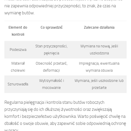
nie zapewnia odpowiedniej przyczepności, to znak, że czas na
wymianę butów.
Element do
Co sprawdzić
Zalecane działania
kontroli
Stan przyczepności,
Wymiana na nową, jeśli
Podeszwa
pęknięcia
uszkodzona
Materiał
Obecność przetarć,
Impregnacja, ewentualna
cholewki
deformacji
wymiana obuwia
Wytrzymałość i
Wymiana, jeśli uszkodzone lub
Sznurowadła
mocowanie
przetarte
Regularna pielęgnacja i kontrola stanu butów roboczych
przyczyniają się do ich dłuższej żywotności oraz zwiększają
komfort i bezpieczeństwo użytkownika. Warto poświęcić chwilę na
dbałość o swoje obuwie, aby zapewnić sobie odpowiednią ochronę
w pracy.