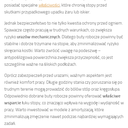
posiadać specjalne
właściwości
, które chronią stopy przed
skutkami przypadkowego upadku żaru lub iskier.
Jednak bezpieczeństwo to nie tylko kwestia ochrony przed ogniem.
Spawacze często pracują w trudnych warunkach, co zwiększa
ryzyko
urazów mechanicznych
. Dlatego buty robocze powinny być
stabilne i dobrze trzymane na stopie, aby zminimalizować ryzyko
skręcenia kostki. Warto zwrócić uwagę na podeszwę –
antypoślizgowa powierzchnia zwiększa przyczepność, co jest
szczególnie ważne na śliskich podłożach.
Oprócz zabezpieczeń przed urazami, ważnym aspektem jest
również komfort pracy. Długie godziny stania czy poruszania się po
trudnym terenie mogą prowadzić do bólów stóp oraz kręgosłupa.
Odpowiednio dobrane buty robocze powinny oferować
właściwe
wsparcie
łuku stopy, co znacząco wpływa na wygodę i wydajność w
pracy. Warto inwestować w modele z amortyzacją, które
zminimalizują zmęczenie nawet podczas najbardziej wymagających
zadań.