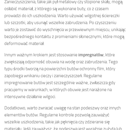
Zanieczyszczenia, takie jak pył metalowy czy stopione skały, mogą
osłabić materiał, z którego są wykonane buty, co z czasem
prowadzi do ich uszkodzenia. Warto używać wilgotnej ściereczki
lub szczotki, aby usunąć wszelkie zabrudzenia. Po czyszczeniu
warto je zostawić do wyschnięcia w przewiewnym miejscu, unikając
bezpośredniego kontaktu z promieniami słonecznymi, które mogą
deformować materiał.
Innym ważnym krokiem jest stosowanie
impregnatów
, które
zwiększają odporność obuwia na wodę oraz zabrudzenia. Tego
typu środki tworzą na powierzchni butów ochronny film, który
zapobiega wnikaniu cieczy i zanieczyszczeń. Regularne
impregnowanie butów jest szczególnie ważne, zwłaszcza gdy
pracujemy w warunkach, w których obuwie jest narażone na
intensywne działanie wilgoci.
Dodatkowo, warto zwracać uwagę na stan podeszwy oraz innych
elementów butów. Regularne kontrole pozwolą zauważyć
wszelkie uszkodzenia, takie jak pęknięcia czy zdzieranie się
materiału. Jeśli zauważysz, że podeszwa jest wyraźnie zużyta lub