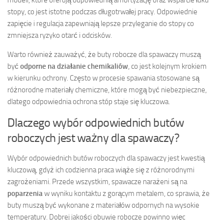
modeli, które oferują odpowiednią amortyzację oraz wsparcie łuku
stopy, co jest istotne podczas długotrwałej pracy. Odpowiednie
zapięcie i regulacja zapewniają lepsze przyleganie do stopy co
zmniejsza ryzyko otarć i odcisków.
Warto również zauważyć, że buty robocze dla spawaczy muszą
być
odporne na działanie chemikaliów
, co jest kolejnym krokiem
w kierunku ochrony. Często w procesie spawania stosowane są
różnorodne materiały chemiczne, które mogą być niebezpieczne,
dlatego odpowiednia ochrona stóp staje się kluczowa.
Dlaczego wybór odpowiednich butów
roboczych jest ważny dla spawaczy?
Wybór odpowiednich butów roboczych dla spawaczy jest kwestią
kluczową, gdyż ich codzienna praca wiąże się z różnorodnymi
zagrożeniami. Przede wszystkim, spawacze narażeni są na
poparzenia
w wyniku kontaktu z gorącym metalem, co sprawia, że
buty muszą być wykonane z materiałów odpornych na wysokie
temperatury. Dobrej jakości obuwie robocze powinno więc