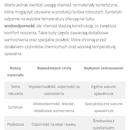
Warto jednak zwrócić uwagę również na materiały syntetyczne,
które mogą być używane w produkcji butów roboczych. Syntetyki
odporne na wysokie temperatury oferują nie tylko
wodoodporność
, ale również lżejszą konstrukcję, co zwiększa
komfort noszenia. Takie buty często zawierają dodatkowe
wzmocnienia oraz specjalne powłoki, które chronią przed
działaniem czynników chemicznych oraz wysoką temperaturą
spawania.
Rodzaj
Najważniejsze cechy
Najlepsze zastosowanie
materiału
Skóra
Wysoka trwałość, odporność na
Ogólne warunki
naturalna
uszkodzenia
spawalnicze
Wodoodporność, lekkość,
Specjalistyczne warunki
Syntetyki
dodatkowe wzmocnienia
spawalnicze
Środowiska z
Podeszwa
Odporność na oleje i kwasy,
substancjami