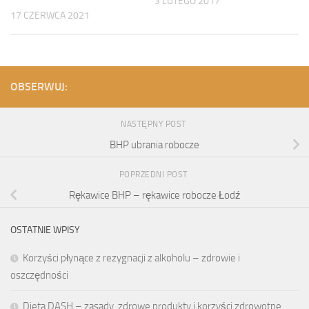
3 LUTEGO 2017
17 CZERWCA 2021
OBSERWUJ:
NASTĘPNY POST
BHP ubrania robocze
POPRZEDNI POST
Rękawice BHP – rękawice robocze Łodź
OSTATNIE WPISY
Korzyści płynące z rezygnacji z alkoholu – zdrowie i
oszczędności
Dieta DASH – zasady, zdrowe produkty i korzyści zdrowotne