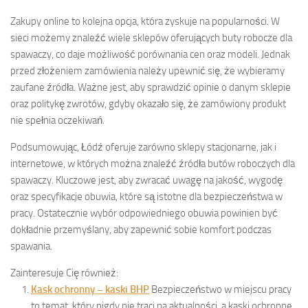
Zakupy online to kolejna opcja, która zyskuje na popularności. W
sieci możemy znaleźć wiele sklepów oferujących buty robocze dla
spawaczy, co daje możliwość porównania cen oraz modeli. Jednak
przed złożeniem zamówienia należy upewnić się, że wybieramy
zaufane źródła. Ważne jest, aby sprawdzić opinie o danym sklepie
oraz politykę zwrotów, gdyby okazało się, że zamówiony produkt
nie spełnia oczekiwań.
Podsumowując, Łódź oferuje zarówno sklepy stacjonarne, jak i
internetowe, w których można znaleźć źródła butów roboczych dla
spawaczy. Kluczowe jest, aby zwracać uwagę na jakość, wygodę
oraz specyfikacje obuwia, które są istotne dla bezpieczeństwa w
pracy. Ostatecznie wybór odpowiedniego obuwia powinien być
dokładnie przemyślany, aby zapewnić sobie komfort podczas
spawania.
Zainteresuje Cię również:
Kask ochronny – kaski BHP
Bezpieczeństwo w miejscu pracy
to temat, który nigdy nie traci na aktualności, a kaski ochronne