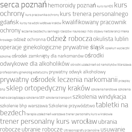
serca poznań
kurs
hemoroidy poznań
kurs na HDS
ochrony
kurs trenera personalnego
kurs pracownika ochrony
gdańsk
kwalifikowany pracownik
kursy na wózki widłowe kraków
ochrony
leczenie bezdechu sennego rzeszów
nauka sep i hds
objawy nietolerancji mleka
odzież robocza
okulista lublin
odzież ochronna
krowiego
operacje ginekologiczne prywatnie śląsk
opiekun wycieczki
ośrodki
ośrodek zamknięty dla narkomanów
szkolnej
odwykowe dla alkoholików
ośrodki uzależnień od narkotyków Warszawa
prywatny odwyk alkoholowy
profesjonalny ginekolog estetyczny
prywatny ośrodek leczenia narkomanii
przepisy
sklep ortopedyczny kraków
bhp
szkolenia handlowe
szkolenia
szkolenia windykacja
kadra zarządzająca
szkolenia SEP
szkolenia transport
tabletki na
szkolenie bhp warszawa
Szkolenie przywództwo
bezdech
terapia uzależnień warszawa
trener personalny kurs w krakowie
trener personalny kurs wrocław
ubrania
robocze
ubranie robocze
usuwanie
Ultrasonografy przenośne