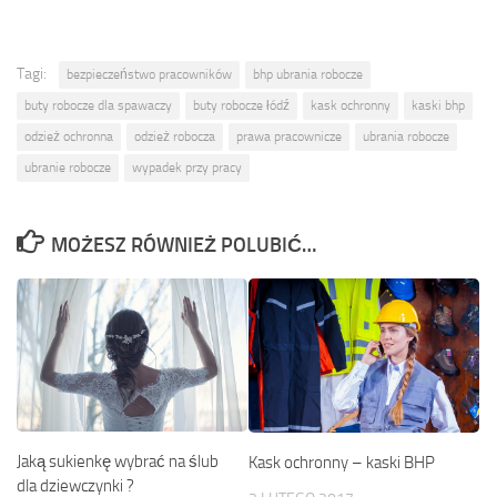
Tagi:
bezpieczeństwo pracowników
bhp ubrania robocze
buty robocze dla spawaczy
buty robocze łódź
kask ochronny
kaski bhp
odzież ochronna
odzież robocza
prawa pracownicze
ubrania robocze
ubranie robocze
wypadek przy pracy
MOŻESZ RÓWNIEŻ POLUBIĆ…
Jaką sukienkę wybrać na ślub
Kask ochronny – kaski BHP
dla dziewczynki ?