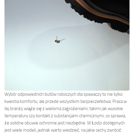
Wybór odpowiednich butów roboczych dla spawaczy to nie tylko
kwestia komfortu, ale przede wszystkim bezpieczeństwa. Praca w
tej branży wiąże się z wieloma zagrożeniami, takimi jak wysokie
temperatury czy kontakt z substancjami chemicznymi, co sprawia,
że solidne obuwie ochronne jest niezbędne. W Łodzi dostępnych
jest wiele modeli, jednak warto wiedzieć, na jakie cechy zwrócić