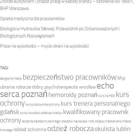
Zostań audytorem i znajdź pracę w każdej branży – szkolenia iso 18001,
BHP Warszawa.
Opieka medyczna dla pracowników
Ekologia w Hydraulice Siłowej: Przewodnik po Zrównoważonych i
Ekologicznych Rozwiązaniach
Prace na wysokości – mycie okien na wysokości
TAGI
bezpieczeństwo pracowników
bhp
alergia na mleko
echo
ubrania robocze
dobry psychoterapeuta wrocław
serca poznań
kurs
hemoroidy poznań
kurs na HDS
ochrony
kurs trenera personalnego
kurs pracownika ochrony
gdańsk
kwalifikowany pracownik
kursy na wózki widłowe kraków
ochrony
leczenie bezdechu sennego rzeszów
nauka sep i hds
objawy nietolerancji mleka
odzież robocza
okulista lublin
odzież ochronna
krowiego