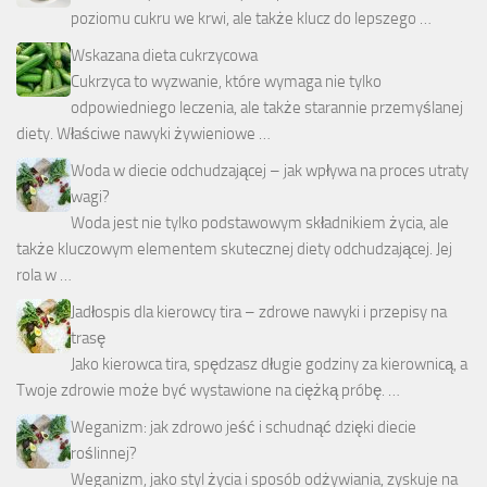
poziomu cukru we krwi, ale także klucz do lepszego …
Wskazana dieta cukrzycowa
Cukrzyca to wyzwanie, które wymaga nie tylko
odpowiedniego leczenia, ale także starannie przemyślanej
diety. Właściwe nawyki żywieniowe …
Woda w diecie odchudzającej – jak wpływa na proces utraty
wagi?
Woda jest nie tylko podstawowym składnikiem życia, ale
także kluczowym elementem skutecznej diety odchudzającej. Jej
rola w …
Jadłospis dla kierowcy tira – zdrowe nawyki i przepisy na
trasę
Jako kierowca tira, spędzasz długie godziny za kierownicą, a
Twoje zdrowie może być wystawione na ciężką próbę. …
Weganizm: jak zdrowo jeść i schudnąć dzięki diecie
roślinnej?
Weganizm, jako styl życia i sposób odżywiania, zyskuje na