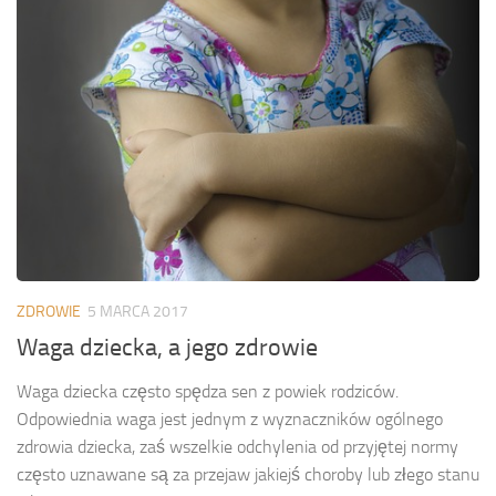
ZDROWIE
5 MARCA 2017
Waga dziecka, a jego zdrowie
Waga dziecka często spędza sen z powiek rodziców.
Odpowiednia waga jest jednym z wyznaczników ogólnego
zdrowia dziecka, zaś wszelkie odchylenia od przyjętej normy
często uznawane są za przejaw jakiejś choroby lub złego stanu