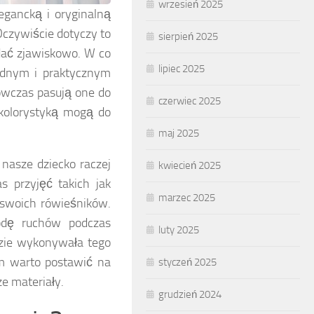
wrzesień 2025
egancką i oryginalną
 Oczywiście dotyczy to
sierpień 2025
dać zjawiskowo. W co
lipiec 2025
odnym i praktycznym
ówczas pasują one do
czerwiec 2025
 kolorystyką mogą do
maj 2025
nasze dziecko raczej
kwiecień 2025
s przyjęć takich jak
marzec 2025
 swoich rówieśników.
odę ruchów podczas
luty 2025
ędzie wykonywała tego
m warto postawić na
styczeń 2025
e materiały.
grudzień 2024