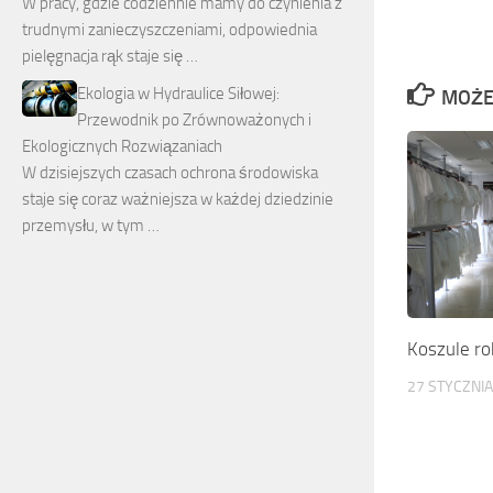
W pracy, gdzie codziennie mamy do czynienia z
trudnymi zanieczyszczeniami, odpowiednia
pielęgnacja rąk staje się …
Ekologia w Hydraulice Siłowej:
MOŻE
Przewodnik po Zrównoważonych i
Ekologicznych Rozwiązaniach
W dzisiejszych czasach ochrona środowiska
staje się coraz ważniejsza w każdej dziedzinie
przemysłu, w tym …
Koszule r
27 STYCZNIA