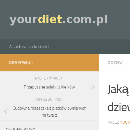
Skip to content
Współpraca i kontakt
OBSERWUJ:
ODZIEŻ
NASTĘPNY POST
Jaką
Przepyszne sałatki z kiełków
POPRZEDNI POST
dzie
Cudowna maseczka z płatków owsianych
na twarz
PRZEZ
YOUR
OSTATNIE WPISY