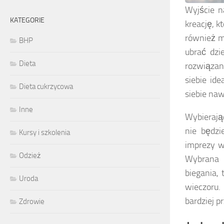
Wyjście n
KATEGORIE
kreację, k
również m
BHP
ubrać dzi
Dieta
rozwiązan
siebie id
Dieta cukrzycowa
siebie na
Inne
Wybierają
nie będzi
Kursy i szkolenia
imprezy w
Odzież
Wybrana 
biegania, 
Uroda
wieczoru.
bardziej p
Zdrowie