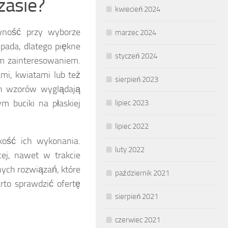
zasie?
kwiecień 2024
wność przy wyborze
marzec 2024
ada, dlatego piękne
styczeń 2024
m zainteresowaniem.
mi, kwiatami lub też
sierpień 2023
ch wzorów wyglądają
m buciki na płaskiej
lipiec 2023
lipiec 2022
kość ich wykonania.
luty 2022
cej, nawet w trakcie
nych rozwiązań, które
październik 2021
rto sprawdzić ofertę
sierpień 2021
czerwiec 2021