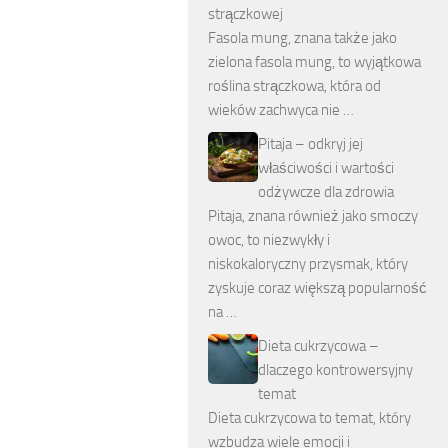
strączkowej
Fasola mung, znana także jako
zielona fasola mung, to wyjątkowa
roślina strączkowa, która od
wieków zachwyca nie …
Pitaja – odkryj jej
właściwości i wartości
odżywcze dla zdrowia
Pitaja, znana również jako smoczy
owoc, to niezwykły i
niskokaloryczny przysmak, który
zyskuje coraz większą popularność
na …
Dieta cukrzycowa –
dlaczego kontrowersyjny
temat
Dieta cukrzycowa to temat, który
wzbudza wiele emocji i