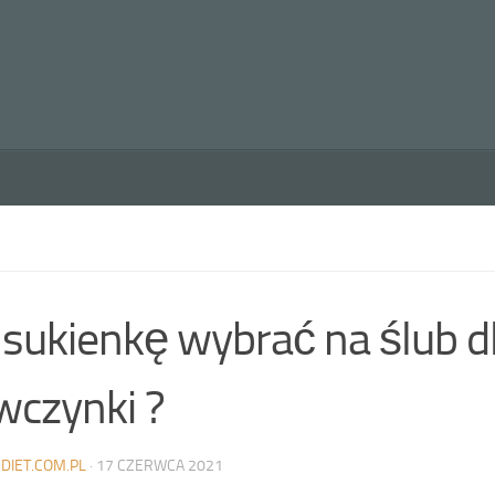
 sukienkę wybrać na ślub d
wczynki ?
DIET.COM.PL
·
17 CZERWCA 2021