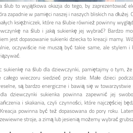
a ślub to wyjątkowa okazja do tego, by zaprezentować el
tóra zapadnie w pamięci naszej i naszych bliskich na dłużej.
ałych księżniczek, które na ślubie również powinny wyglą
ewczynkę na ślub i jaką sukienkę jej wybrać? Bardzo m
iem jest dopasowanie sukienki dziecka to kreacji mamy. W
ealnie, oczywiście nie muszą być takie same, ale stylem i
wiązywać.
c sukienkę na ślub dla dziewczynki, pamiętajmy o tym, że 
e całego wieczoru siedzieć przy stole. Małe dzieci podcza
eselne, są bardzo energiczne i bawią się w towarzystwie
dla dziewczynki sukienka powinna zapewnić jej swob
tańczenia i skakania, czyli czynności, które najczęściej b
 Kreacja powinna być też dopasowana do pory roku. Late
rzewiewne stroje, a zimą lub jesienią możemy wybrać grubsz