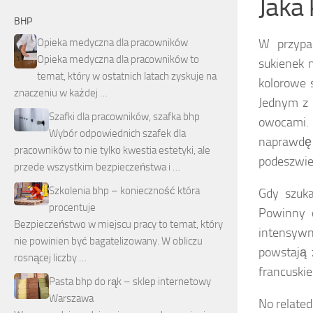
Jaka 
BHP
Opieka medyczna dla pracowników
W przypa
Opieka medyczna dla pracowników to
sukienek 
temat, który w ostatnich latach zyskuje na
kolorowe 
znaczeniu w każdej …
Jednym z 
Szafki dla pracowników, szafka bhp
owocami. 
Wybór odpowiednich szafek dla
naprawdę 
pracowników to nie tylko kwestia estetyki, ale
podeszwie
przede wszystkim bezpieczeństwa i …
Szkolenia bhp – konieczność która
Gdy szuka
procentuje
Powinny o
Bezpieczeństwo w miejscu pracy to temat, który
intensywne
nie powinien być bagatelizowany. W obliczu
powstają 
rosnącej liczby …
francuski
Pasta bhp do rąk – sklep internetowy
Warszawa
No related