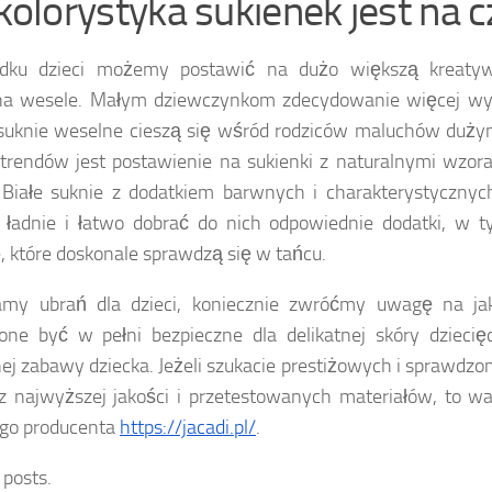
kolorystyka sukienek jest na c
dku dzieci możemy postawić na dużo większą kreaty
na wesele. Małym dziewczynkom zdecydowanie więcej wyp
suknie weselne cieszą się wśród rodziców maluchów duży
trendów jest postawienie na sukienki z naturalnymi wzora
Białe suknie z dodatkiem barwnych i charakterystyczny
ładnie i łatwo dobrać do nich odpowiednie dodatki, w ty
, które doskonale sprawdzą się w tańcu.
my ubrań dla dzieci, koniecznie zwróćmy uwagę na ja
ne być w pełni bezpieczne dla delikatnej skóry dziecię
j zabawy dziecka. Jeżeli szukacie prestiżowych i sprawdzo
z najwyższej jakości i przetestowanych materiałów, to wa
ego producenta
https://jacadi.pl/
.
 posts.