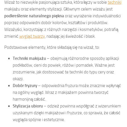
Wizaż to niezwykle pasjonująca sztuka, która łączy w sobie
techniki
makijażu oraz elementy stylizacji. Głównym celem wizażu jest
podkreślenie naturalnego piękna
oraz wyrażenie indywidualności
poprzez odpowiedni dobór kolorów, kształtów i produktów.
Wizażyści, korzystając z różnych narzędzi i kosmetyków, potrafią
zmienić
wygląd twarzy
, nadając jej świeżość i blask.
Podstawowe elementy, które składają się na wizaż, to:
Techniki makijażu
– obejmują różnorodne sposoby aplikacji
podkładów, cieni do powiek, różów i pomadek. Ważne jest
zrozumienie, jak dostosować te techniki do typu cery oraz
okazji.
Dobór fryzury
– odpowiednia fryzura może znacznie wpłynąć
na ogólny wygląd. Wraz z makijażem powinna tworzyć
harmonijną całość.
Stylizacja ubioru
– odzież powinna współgrać z wizerunkiem
uzyskanym dzięki makijażowi i fryzurze, co sprawia, że całość
wygląda spójnie i estetycznie.