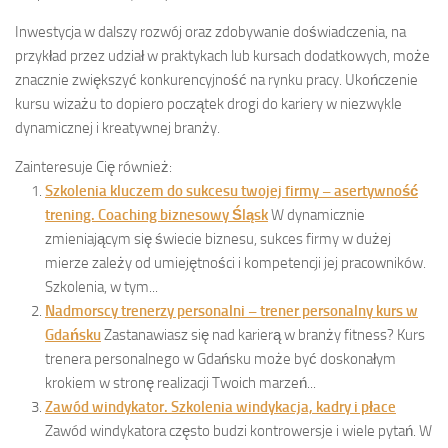
Inwestycja w dalszy rozwój oraz zdobywanie doświadczenia, na
przykład przez udział w praktykach lub kursach dodatkowych, może
znacznie zwiększyć konkurencyjność na rynku pracy. Ukończenie
kursu wizażu to dopiero początek drogi do kariery w niezwykle
dynamicznej i kreatywnej branży.
Zainteresuje Cię również:
Szkolenia kluczem do sukcesu twojej firmy – asertywność
trening. Coaching biznesowy Śląsk
W dynamicznie
zmieniającym się świecie biznesu, sukces firmy w dużej
mierze zależy od umiejętności i kompetencji jej pracowników.
Szkolenia, w tym...
Nadmorscy trenerzy personalni – trener personalny kurs w
Gdańsku
Zastanawiasz się nad karierą w branży fitness? Kurs
trenera personalnego w Gdańsku może być doskonałym
krokiem w stronę realizacji Twoich marzeń...
Zawód windykator. Szkolenia windykacja, kadry i płace
Zawód windykatora często budzi kontrowersje i wiele pytań. W