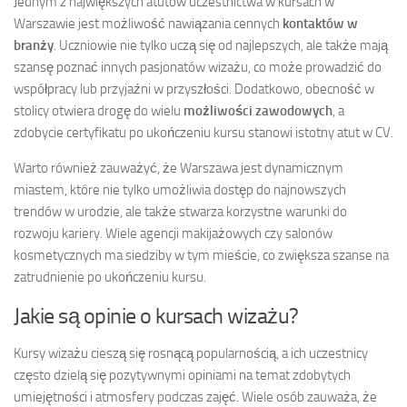
Jednym z największych atutów uczestnictwa w kursach w
Warszawie jest możliwość nawiązania cennych
kontaktów w
branży
. Uczniowie nie tylko uczą się od najlepszych, ale także mają
szansę poznać innych pasjonatów wizażu, co może prowadzić do
współpracy lub przyjaźni w przyszłości. Dodatkowo, obecność w
stolicy otwiera drogę do wielu
możliwości zawodowych
, a
zdobycie certyfikatu po ukończeniu kursu stanowi istotny atut w CV.
Warto również zauważyć, że Warszawa jest dynamicznym
miastem, które nie tylko umożliwia dostęp do najnowszych
trendów w urodzie, ale także stwarza korzystne warunki do
rozwoju kariery. Wiele agencji makijażowych czy salonów
kosmetycznych ma siedziby w tym mieście, co zwiększa szanse na
zatrudnienie po ukończeniu kursu.
Jakie są opinie o kursach wizażu?
Kursy wizażu cieszą się rosnącą popularnością, a ich uczestnicy
często dzielą się pozytywnymi opiniami na temat zdobytych
umiejętności i atmosfery podczas zajęć. Wiele osób zauważa, że