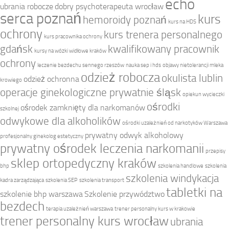
echo
ubrania robocze
dobry psychoterapeuta wrocław
serca poznań
kurs
hemoroidy poznań
kurs na HDS
ochrony
kurs trenera personalnego
kurs pracownika ochrony
gdańsk
kwalifikowany pracownik
kursy na wózki widłowe kraków
ochrony
leczenie bezdechu sennego rzeszów
nauka sep i hds
objawy nietolerancji mleka
odzież robocza
okulista lublin
odzież ochronna
krowiego
operacje ginekologiczne prywatnie śląsk
opiekun wycieczki
ośrodki
ośrodek zamknięty dla narkomanów
szkolnej
odwykowe dla alkoholików
ośrodki uzależnień od narkotyków Warszawa
prywatny odwyk alkoholowy
profesjonalny ginekolog estetyczny
prywatny ośrodek leczenia narkomanii
przepisy
sklep ortopedyczny kraków
bhp
szkolenia handlowe
szkolenia
szkolenia windykacja
kadra zarządzająca
szkolenia SEP
szkolenia transport
tabletki na
szkolenie bhp warszawa
Szkolenie przywództwo
bezdech
terapia uzależnień warszawa
trener personalny kurs w krakowie
trener personalny kurs wrocław
ubrania