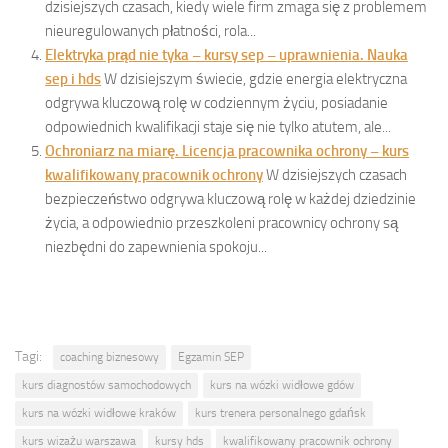
dzisiejszych czasach, kiedy wiele firm zmaga się z problemem
nieuregulowanych płatności, rola...
Elektryka prąd nie tyka – kursy sep – uprawnienia. Nauka
sep i hds
W dzisiejszym świecie, gdzie energia elektryczna
odgrywa kluczową rolę w codziennym życiu, posiadanie
odpowiednich kwalifikacji staje się nie tylko atutem, ale...
Ochroniarz na miarę. Licencja pracownika ochrony – kurs
kwalifikowany pracownik ochrony
W dzisiejszych czasach
bezpieczeństwo odgrywa kluczową rolę w każdej dziedzinie
życia, a odpowiednio przeszkoleni pracownicy ochrony są
niezbędni do zapewnienia spokoju...
Tagi:
coaching biznesowy
Egzamin SEP
kurs diagnostów samochodowych
kurs na wózki widłowe gdów
kurs na wózki widłowe kraków
kurs trenera personalnego gdańsk
kurs wizażu warszawa
kursy hds
kwalifikowany pracownik ochrony