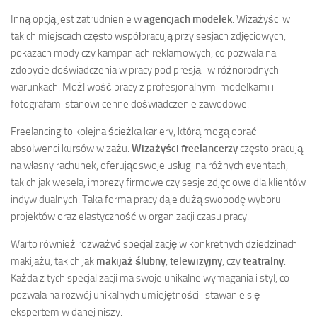
Inną opcją jest zatrudnienie w
agencjach modelek
. Wizażyści w
takich miejscach często współpracują przy sesjach zdjęciowych,
pokazach mody czy kampaniach reklamowych, co pozwala na
zdobycie doświadczenia w pracy pod presją i w różnorodnych
warunkach. Możliwość pracy z profesjonalnymi modelkami i
fotografami stanowi cenne doświadczenie zawodowe.
Freelancing to kolejna ścieżka kariery, którą mogą obrać
absolwenci kursów wizażu.
Wizażyści freelancerzy
często pracują
na własny rachunek, oferując swoje usługi na różnych eventach,
takich jak wesela, imprezy firmowe czy sesje zdjęciowe dla klientów
indywidualnych. Taka forma pracy daje dużą swobodę wyboru
projektów oraz elastyczność w organizacji czasu pracy.
Warto również rozważyć specjalizację w konkretnych dziedzinach
makijażu, takich jak
makijaż ślubny
,
telewizyjny
, czy
teatralny
.
Każda z tych specjalizacji ma swoje unikalne wymagania i styl, co
pozwala na rozwój unikalnych umiejętności i stawanie się
ekspertem w danej niszy.