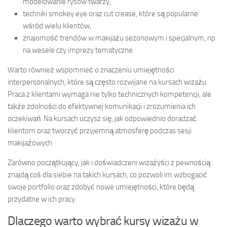
modelowanie rysów twarzy,
techniki smokey eye oraz cut crease, które są popularne
wśród wielu klientów,
znajomość trendów w makijażu sezonowym i specjalnym, np.
na wesele czy imprezy tematyczne.
Warto również wspomnieć o znaczeniu umiejętności
interpersonalnych, które są często rozwijane na kursach wizażu.
Praca z klientami wymaga nie tylko technicznych kompetencji, ale
także zdolności do efektywnej komunikacji i zrozumienia ich
oczekiwań. Na kursach uczysz się, jak odpowiednio doradzać
klientom oraz tworzyć przyjemną atmosferę podczas sesji
makijażowych.
Zarówno początkujący, jak i doświadczeni wizażyści z pewnością
znajdą coś dla siebie na takich kursach, co pozwoli im wzbogacić
swoje portfolio oraz zdobyć nowe umiejętności, które będą
przydatne w ich pracy.
Dlaczego warto wybrać kursy wizażu w