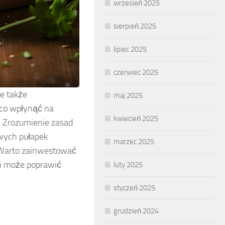
wrzesień 2025
sierpień 2025
lipiec 2025
czerwiec 2025
le także
maj 2025
ąco wpłynąć na
kwiecień 2025
. Zrozumienie zasad
wych pułapek
marzec 2025
 Warto zainwestować
 i może poprawić
luty 2025
styczeń 2025
grudzień 2024