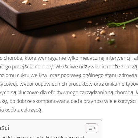
o choroba, która wymaga nie tylko medycznej interwencji, a
iego podejścia do diety. Właściwe odżywianie może znacz
poziomu cukru we krwi oraz poprawę ogólnego stanu zdrowia
rzycowej, wybór odpowiednich produktów oraz unikanie typo
ych są kluczowe dla efektywnego zarządzania tą chorobą.
ukę, bo dobrze skomponowana dieta przynosi wiele korzyści
ia osób z cukrzycą.
eści
ą podstawowe zasady diety cukrzycowej?