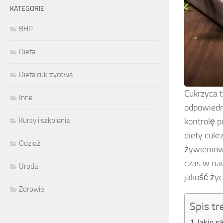
KATEGORIE
BHP
Dieta
Dieta cukrzycowa
Cukrzyca t
Inne
odpowiedn
Kursy i szkolenia
kontrolę 
diety cuk
Odzież
żywieniow
czas w na
Uroda
jakość życ
Zdrowie
Spis tr
Jakie s