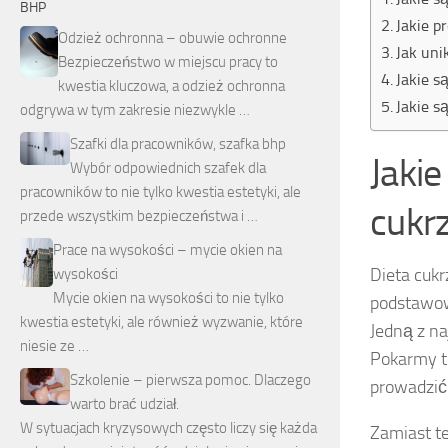
BHP
Jakie p
Odzież ochronna – obuwie ochronne
Jak uni
Bezpieczeństwo w miejscu pracy to
Jakie s
kwestia kluczowa, a odzież ochronna
Jakie s
odgrywa w tym zakresie niezwykle …
Szafki dla pracowników, szafka bhp
Jaki
Wybór odpowiednich szafek dla
pracowników to nie tylko kwestia estetyki, ale
cukr
przede wszystkim bezpieczeństwa i …
Prace na wysokości – mycie okien na
Dieta cukr
wysokości
Mycie okien na wysokości to nie tylko
podstawow
kwestia estetyki, ale również wyzwanie, które
Jedną z n
niesie ze …
Pokarmy t
Szkolenie – pierwsza pomoc. Dlaczego
prowadzić
warto brać udział.
W sytuacjach kryzysowych często liczy się każda
Zamiast te