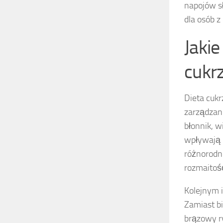
napojów s
dla osób z
Jakie
cukr
Dieta cuk
zarządzan
błonnik, w
wpływają n
różnorodn
rozmaitość
Kolejnym 
Zamiast bi
brązowy ry