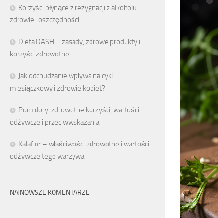
Korzyści płynące z rezygnacji z alkoholu –
zdrowie i oszczędności
Dieta DASH – zasady, zdrowe produkty i
korzyści zdrowotne
Jak odchudzanie wpływa na cykl
miesiączkowy i zdrowie kobiet?
Pomidory: zdrowotne korzyści, wartości
odżywcze i przeciwwskazania
Kalafior – właściwości zdrowotne i wartości
odżywcze tego warzywa
NAJNOWSZE KOMENTARZE