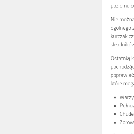
poziomu cu
Nie możn
ogólnego z
kurczak cz
składnikó
Ostatnią 
pochodząc
poprawiać 
które mog
Warzyw
Pełnoz
Chude 
Zdrowe