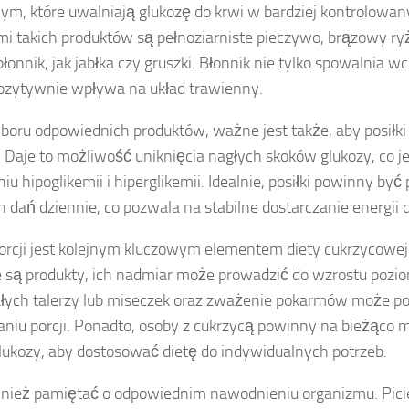
ym, które uwalniają glukozę do krwi w bardziej kontrolowan
mi takich produktów są pełnoziarniste pieczywo, brązowy r
łonnik, jak jabłka czy gruszki. Błonnik nie tylko spowalnia w
ozytywnie wpływa na układ trawienny.
boru odpowiednich produktów, ważne jest także, aby posiłk
. Daje to możliwość uniknięcia nagłych skoków glukozy, co je
iu hipoglikemii i hiperglikemii. Idealnie, posiłki powinny być
 dań dziennie, co pozwala na stabilne dostarczanie energii 
orcji jest kolejnym kluczowym elementem diety cukrzycowej.
e są produkty, ich nadmiar może prowadzić do wzrostu pozio
łych talerzy lub miseczek oraz zważenie pokarmów może 
aniu porcji. Ponadto, osoby z cukrzycą powinny na bieżąco
lukozy, aby dostosować dietę do indywidualnych potrzeb.
nież pamiętać o odpowiednim nawodnieniu organizmu. Picie