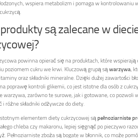
łodzonych, wspiera metabolizm i pomaga w kontrolowaniu wa
 cukrzycą.
 produkty są zalecane w dieci
zycowej?
rzycowa powinna opierać się na produktach, które wspierają
iu poziomem cukru we krwi. Kluczową grupą są
warzywa
, k
itaminy oraz składniki mineralne. Dzięki dużej zawartości b
a poprawę kontroli glikemii, co jest istotne dla osób z cukr
e warzywa, zarówno te surowe, jak i gotowane, co pozwoli
 i różne składniki odżywcze do diety.
istotnym elementem diety cukrzycowej są
pełnoziarniste 
ałego chleba czy makaronu, lepiej sięgnąć po pieczywo razo
ż. Pełnoziarniste zboża są bogate w błonnik, co może pomóc