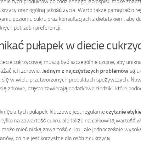
nie tych produktów do codziennego jadłospisu może znacz
ukrzycy oraz ogólną jakość życia. Warto także pamiętać o r
aniu poziomu cukru oraz konsultacjach z dietetykiem, aby d
nych potrzeb i preferencji.
nikać pułapek w diecie cukrz
iecie cukrzycowej muszą być szczególnie czujne, aby unikną
ażać ich zdrowiu.
Jednym z najczęstszych problemów
są uk
e się w wielu przetworzonych produktach spożywczych. Naw
ię zdrowe, często zawierają dodatkowe słodziki, które pod
knięcia tych pułapek, kluczowe jest regularne
czytanie etyki
 tylko na zawartość cukru, ale także na całkowitą wartość
 może mieć niską zawartość cukru, ale jednocześnie wysoką
ów, co nie jest korzystne dla osób z cukrzycą.