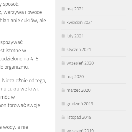
y sposób.
maj 2021
yż, warzywa i owoce
chłanianie cukrów, ale
kwiecień 2021
luty 2021
i spożywać
styczeń 2021
st istotne w
 podzielone na 4-5
wrzesień 2020
do organizmu.
maj 2020
 Niezależnie od tego,
mu cukru we krwi.
marzec 2020
pomóc w
grudzień 2019
 monitorować swoje
listopad 2019
 wody, a nie
wrzesień 2019