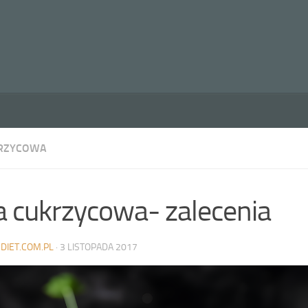
KRZYCOWA
a cukrzycowa- zalecenia
DIET.COM.PL
·
3 LISTOPADA 2017