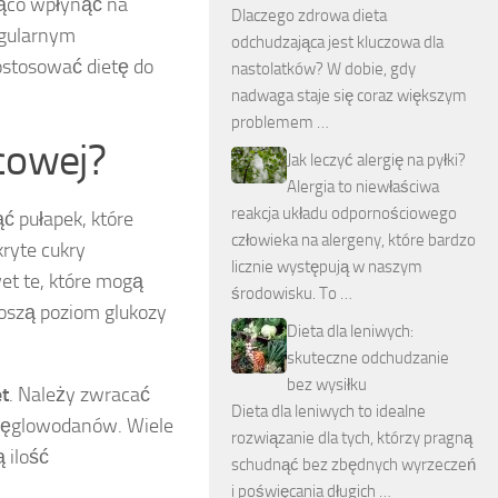
ąco wpłynąć na
Dlaczego zdrowa dieta
egularnym
odchudzająca jest kluczowa dla
ostosować dietę do
nastolatków? W dobie, gdy
nadwaga staje się coraz większym
problemem …
ycowej?
Jak leczyć alergię na pyłki?
Alergia to niewłaściwa
reakcja układu odpornościowego
ć pułapek, które
człowieka na alergeny, które bardzo
ryte cukry
licznie występują w naszym
et te, które mogą
środowisku. To …
noszą poziom glukozy
Dieta dla leniwych:
skuteczne odchudzanie
bez wysiłku
et
. Należy zwracać
Dieta dla leniwych to idealne
 węglowodanów. Wiele
rozwiązanie dla tych, którzy pragną
 ilość
schudnąć bez zbędnych wyrzeczeń
i poświęcania długich …