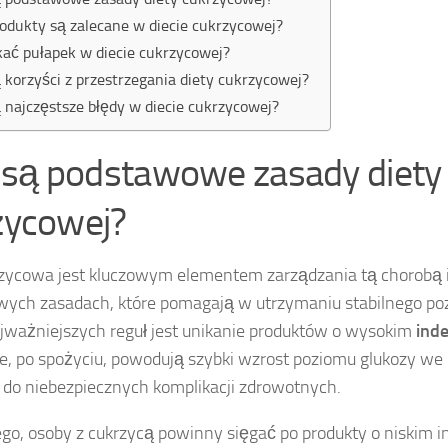
rodukty są zalecane w diecie cukrzycowej?
kać pułapek w diecie cukrzycowej?
ą korzyści z przestrzegania diety cukrzycowej?
ą najczęstsze błędy w diecie cukrzycowej?
e są podstawowe zasady diety
zycowej?
zycowa jest kluczowym elementem zarządzania tą chorobą i o
ych zasadach, które pomagają w utrzymaniu stabilnego poz
ajważniejszych reguł jest unikanie produktów o wysokim
ind
e, po spożyciu, powodują szybki wzrost poziomu glukozy we 
 do niebezpiecznych komplikacji zdrowotnych.
go, osoby z cukrzycą powinny sięgać po produkty o niskim i