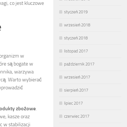
gi, co jest kluczowe
styczeń 2019
e
wrzesień 2018
styczeń 2018
listopad 2017
 organizm w
tóre są bogate w
październik 2017
łonnika, warzywa
wrzesień 2017
zycą. Warto wybierać
 wprowadzić
sierpień 2017
lipiec 2017
produkty zbożowe
.
we, kasze oraz
czerwiec 2017
 w stabilizacji