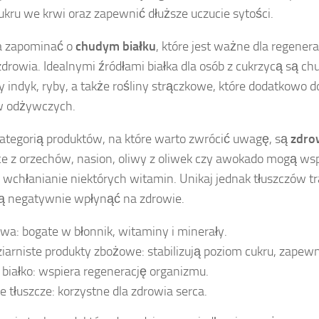
kru we krwi oraz zapewnić dłuższe uczucie sytości.
a zapominać o
chudym białku
, które jest ważne dla regenera
drowia. Idealnymi źródłami białka dla osób z cukrzycą są chu
y indyk, ryby, a także rośliny strączkowe, które dodatkowo do
w odżywczych.
kategorią produktów, na które warto zwrócić uwagę, są
zdro
e z orzechów, nasion, oliwy z oliwek czy awokado mogą wspi
wchłanianie niektórych witamin. Unikaj jednak tłuszczów tr
ą negatywnie wpłynąć na zdrowie.
a: bogate w błonnik, witaminy i minerały.
iarniste produkty zbożowe: stabilizują poziom cukru, zapewn
białko: wspiera regenerację organizmu.
 tłuszcze: korzystne dla zdrowia serca.