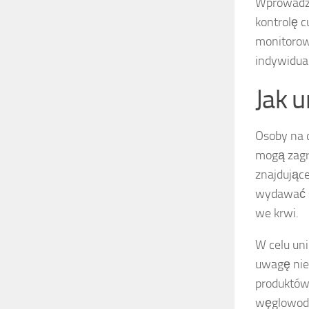
Wprowadze
kontrolę c
monitorow
indywidual
Jak u
Osoby na d
mogą zagr
znajdując
wydawać s
we krwi.
W celu uni
uwagę nie
produktów
węglowodan