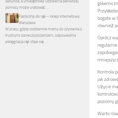
sekunda, a umiejętność udzielenia pierwszej
glikemiczn
pomocy może uratować …
Przykłada
Pasta bhp do rąk – sklep internetowy
bogate w b
Warszawa
również p
W pracy, gdzie codziennie mamy do czynienia z
trudnymi zanieczyszczeniami, odpowiednia
Oprócz wy
pielęgnacja rąk staje się …
regularnie
zapobiegan
mniejszych
Kontrola p
jak zdrow
Użycie ma
kontrolow
poziomy g
Warto rów