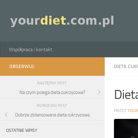
Skip to content
Współpraca i kontakt
OBSERWUJ:
DIETA CU
NASTĘPNY POST
Diet
Na czym polega dieta cukrzycowa?
POPRZEDNI POST
PRZEZ
YOUR
Dobrze zbilansowana dieta cukrzycowa
OSTATNIE WPISY