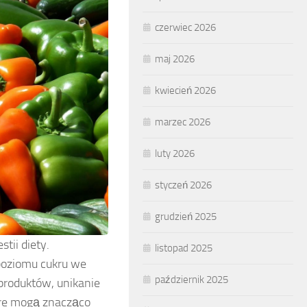
czerwiec 2026
maj 2026
kwiecień 2026
marzec 2026
luty 2026
styczeń 2026
grudzień 2025
tii diety.
listopad 2025
 poziomu cukru we
październik 2025
produktów, unikanie
óre mogą znacząco