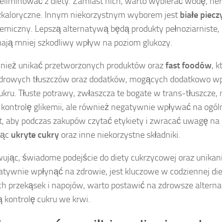
liminować z diety. Zamiast nich, warto wybierać wodę, her
zkaloryczne. Innym niekorzystnym wyborem jest
białe piec
kemiczny. Lepszą alternatywą będą produkty pełnoziarniste,
mają mniej szkodliwy wpływ na poziom glukozy.
nież unikać przetworzonych produktów oraz
fast foodów
, 
zdrowych tłuszczów oraz dodatków, mogących dodatkowo w
kru. Tłuste potrawy, zwłaszcza te bogate w trans-tłuszcze, 
kontrolę glikemii, ale również negatywnie wpływać na ogól
t, aby podczas zakupów czytać etykiety i zwracać uwagę na 
jąc
ukryte cukry
oraz inne niekorzystne składniki.
jąc, świadome podejście do diety cukrzycowej oraz unikani
tywnie wpłynąć na zdrowie, jest kluczowe w codziennej die
ch przekąsek i napojów, warto postawić na zdrowsze alterna
kontrolę cukru we krwi.