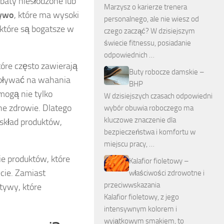
baty niesłodzone lub
Marzysz o karierze trenera
zywo
, które ma wysoki
personalnego, ale nie wiesz od
 które są bogatsze w
czego zacząć? W dzisiejszym
świecie fitnessu, posiadanie
odpowiednich …
które często zawierają
Buty robocze damskie –
pływać na wahania
BHP
mogą nie tylko
W dzisiejszych czasach odpowiedni
ne zdrowie. Dlatego
wybór obuwia roboczego ma
kluczowe znaczenie dla
skład produktów,
bezpieczeństwa i komfortu w
miejscu pracy, …
e produktów, które
Kalafior fioletowy –
cie. Zamiast
właściwości zdrowotne i
przeciwwskazania
tywy, które
Kalafior fioletowy, z jego
intensywnym kolorem i
wyjątkowym smakiem, to