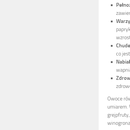
Pełno
zawier
Warz
papryk
wzrost
Chude
co jes
Nabia
wapni
Zdrow
zdrowe
Owoce rów
umiarem. W
grejpfruty
winogrona