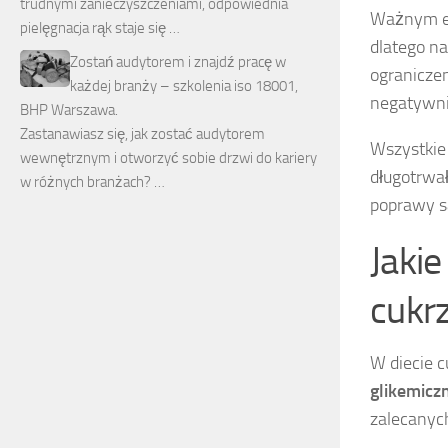
trudnymi zanieczyszczeniami, odpowiednia
Ważnym el
pielęgnacja rąk staje się …
dlatego na
Zostań audytorem i znajdź pracę w
ogranicze
każdej branży – szkolenia iso 18001,
negatywnie
BHP Warszawa.
Zastanawiasz się, jak zostać audytorem
Wszystkie
wewnętrznym i otworzyć sobie drzwi do kariery
długotrwa
w różnych branżach? …
poprawy sa
Jaki
cukr
W diecie 
glikemicz
zalecanych