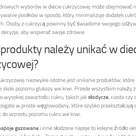
zdrowych wyborów w diecie cukrzycowej może obejmować 
ywanie posiłków w sposób, który minimalizuje dodatek cukr
h. Osoby z cukrzycą powinny być świadome swojego odżyw
decyzje, aby wspierać swoje zdrowie.
 produkty należy unikać w die
zycowej?
cukrzycowej niezwykle istotne jest unikanie produktów, kt
 skoki poziomu glukozy we krwi. Przede wszystkim należy 
o wysokiej zawartości cukru, takich jak
słodycze
, ciasta czy 
bogate w proste węglowodany, które szybko przekształcają s
 do wzrostu poziomu cukru we krwi.
napoje gazowane
i inne słodzone napoje to kolejne źródło uk