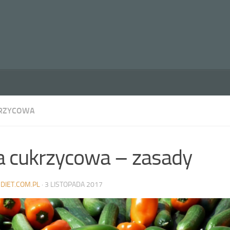
KRZYCOWA
a cukrzycowa – zasady
DIET.COM.PL
·
3 LISTOPADA 2017