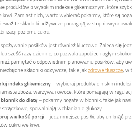
anie produktów o wysokim indeksie glikemicznym, które szy
e krwi. Zamiast nich, warto wybierać pokarmy, które są bog
onieważ te składniki odżywcze pomagają w stopniowym uwaln
abilizacji poziomu cukru.
spożywanie posiłków jest również kluczowe. Zaleca się jed
ć lub sześć razy dziennie, co pozwala zapobiec nagłym skok
nież pamiętać o odpowiednim planowaniu posiłków, aby uw
niezbędne składniki odżywcze, takie jak
zdrowe tłuszcze
, wi
luj indeks glikemiczny
– wybieraj produkty o niskim indeksi
iarniste zboża, warzywa i owoce, które pomagają w regulacj
błonnik do diety
– pokarmy bogate w błonnik, takie jak nasi
y strączkowe, spowalniają wchłanianie glukozy.
ruj wielkość porcji
– jedz mniejsze posiłki, aby uniknąć prz
tów cukru we krwi.