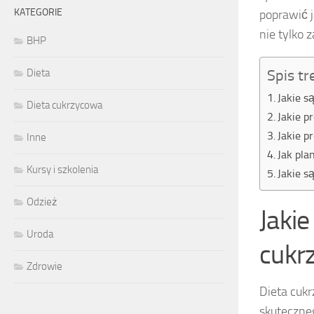
KATEGORIE
poprawić j
nie tylko 
BHP
Spis tr
Dieta
Jakie s
Dieta cukrzycowa
Jakie p
Jakie p
Inne
Jak pla
Kursy i szkolenia
Jakie s
Odzież
Jaki
Uroda
cukr
Zdrowie
Dieta cukr
skuteczne