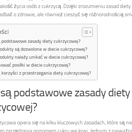
akość życia osób z cukrzycą. Dzięki zrozumieniu zasad diet
zadbać o zdrowie, ale również cieszyć się różnorodnością s
eści
ą podstawowe zasady diety cukrzycowej?
rodukty są dozwolone w diecie cukrzycowej?
rodukty należy unikać w diecie cukrzycowej?
nować posiłki w diecie cukrzycowej?
ą korzyści z przestrzegania diety cukrzycowej?
e są podstawowe zasady diety
zycowej?
zycowa opiera się na kilku kluczowych zasadach, które są n
go zarządzania poziomem cukru we krwi. Jednym z najważn