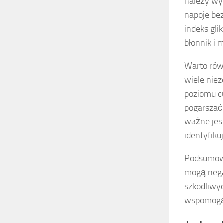
należy wye
napoje be
indeks gli
błonnik i 
Warto rów
wiele nie
poziomu cu
pogarszać 
ważne jes
identyfiku
Podsumowu
mogą nega
szkodliwy
wspomogą 