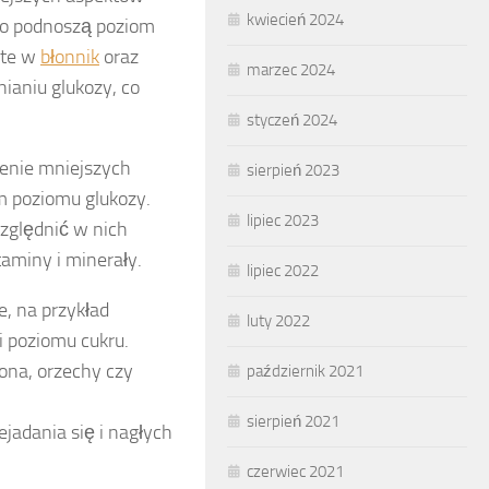
kwiecień 2024
bko podnoszą poziom
ate w
błonnik
oraz
marzec 2024
ianiu glukozy, co
styczeń 2024
zenie mniejszych
sierpień 2023
om poziomu glukozy.
lipiec 2023
zględnić w nich
taminy i minerały.
lipiec 2022
e, na przykład
luty 2022
i poziomu cukru.
ona, orzechy czy
październik 2021
sierpień 2021
ejadania się i nagłych
czerwiec 2021