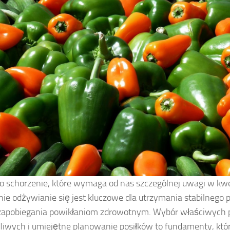
o schorzenie, które wymaga od nas szczególnej uwagi w kwes
ie odżywianie się jest kluczowe dla utrzymania stabilnego
 zapobiegania powikłaniom zdrowotnym. Wybór właściwych 
dliwych i umiejętne planowanie posiłków to fundamenty, kt