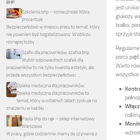
BHP
jest unik
Szkolenia bhp – konieczność która
glukozy w
procentuje
białko, p
Bezpieczeństwo w miejscu pracy to temat, który
sprzyja st
nie powinien być bagatelizowany. W obliczu
rosnącej liczby …
Regularne 
Szafki dla pracowników, szafka bhp
porcji pię
Wybór odpowiednich szafek dla
Warto rów
pracowników to nie tylko kwestia estetyki, ale
wszystkie 
przede wszystkim bezpieczeństwa i …
Opieka medyczna dla pracowników
Kontro
Opieka medyczna dla pracowników to
pełnoz
temat, który w ostatnich latach zyskuje na
Włącz 
znaczeniu w każdej …
roślin
Pasta bhp do rąk – sklep internetowy
Monito
Warszawa
wzros
W pracy, gdzie codziennie mamy do czynienia z