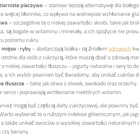
ziarniste pieczywo
– stanowi lepszą alternatywę dla białeg
a więcej błonnika, co wpływa na wolniejsze wchłanianie glu
ywa
– szczególnie te o niskiej zawartości skrobi, takie jak bro
a, są bogate w witaminy i minerały, a ich spożycie nie pro
u poziomu cukru.
 mięso
i
ryby
– dostarczają białka i są źródłem
zdrowych
kw
t istotne dla osób z cukrzycą, które muszą dbać o zdrową mas
ł
o niskiej zawartości tłuszczu – jogurty naturalne i sery to do
a, a ich wybór powinien być świadomy, aby unikać cukrów 
e tłuszcze
– takie jak oliwa z oliwek, awokado oraz orzechy,
 serce i poprawiają wchłanianie niektórych witamin.
nież mogą być częścią diety cukrzycowej, ale powinny by
arto wybierać te o niższym indeksie glikemicznym, jak jago
, a także unikać owoców o wysokiej zawartości naturalnych c
 czy banany.