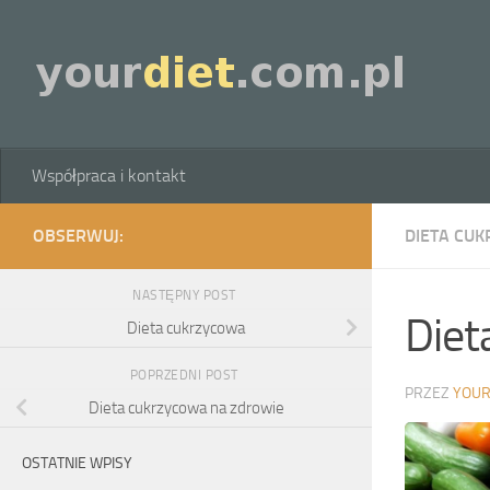
Skip to content
Współpraca i kontakt
OBSERWUJ:
DIETA CU
NASTĘPNY POST
Diet
Dieta cukrzycowa
POPRZEDNI POST
PRZEZ
YOUR
Dieta cukrzycowa na zdrowie
OSTATNIE WPISY