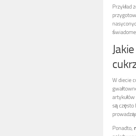
Przykład 
przygotow
nasyconyc
świadome 
Jakie
cukr
W diecie 
gwałtowne
artykułów 
są często 
prowadząc
Ponadto,