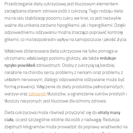
Przestrzeganie diety cukrzycowej jest kluczowym elementem
zarządzania stanem zdrowia osób z cukrzycą. Tego rodzaju dieta
ma na celu stabilizację poziomu cukru we krwi, co jest niezwykle
ważne dla unikania zarówno hipoglikemii, jak i hiperglikemii. Dzięki
odpowiedniemu odżywianiu można znacząco poprawić kontrolę
glikemii, co ma bezpośredni wpływ na samopoczucie i jakość życia.
Właściwie zbilansowana dieta cukrzycowa nie tylko pomaga w
utrzymaniu właściwego poziomu glukozy, ale także
redukuje
ryzyko powikłań
zdrowotnych. Osoby z cukrzycą są bardziej
narażone na choroby serca, problemy z nerkami oraz problemy z
układem nerwowym, dlatego odpowiednie odżywianie może być
formą prewencji. Włączenie do diety produktów pełnoziarnistych,
warzyw oraz
zdrowych
tłuszczów, a ograniczenie cukrów prostych i
tłuszczy nasyconych, jest kluczowe dla ochrony zdrowia.
Dieta cukrzycowa może również przyczynić się do
utraty masy
ciała
, co jest szczególnie istotne dla osób z nadwagą. Redukcja
zbędnych kilogramów może prowadzić do poprawy wrażliwości na