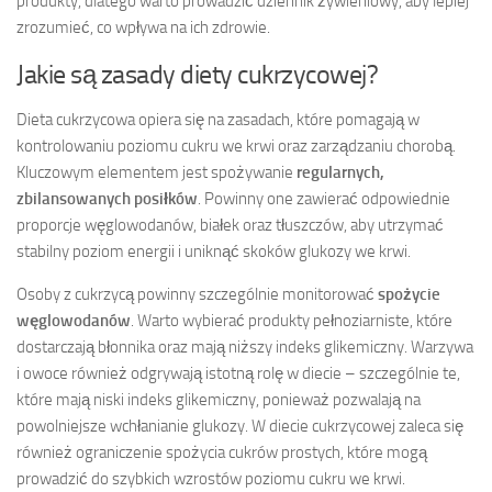
produkty, dlatego warto prowadzić dziennik żywieniowy, aby lepiej
zrozumieć, co wpływa na ich zdrowie.
Jakie są zasady diety cukrzycowej?
Dieta cukrzycowa opiera się na zasadach, które pomagają w
kontrolowaniu poziomu cukru we krwi oraz zarządzaniu chorobą.
Kluczowym elementem jest spożywanie
regularnych,
zbilansowanych posiłków
. Powinny one zawierać odpowiednie
proporcje węglowodanów, białek oraz tłuszczów, aby utrzymać
stabilny poziom energii i uniknąć skoków glukozy we krwi.
Osoby z cukrzycą powinny szczególnie monitorować
spożycie
węglowodanów
. Warto wybierać produkty pełnoziarniste, które
dostarczają błonnika oraz mają niższy indeks glikemiczny. Warzywa
i owoce również odgrywają istotną rolę w diecie – szczególnie te,
które mają niski indeks glikemiczny, ponieważ pozwalają na
powolniejsze wchłanianie glukozy. W diecie cukrzycowej zaleca się
również ograniczenie spożycia cukrów prostych, które mogą
prowadzić do szybkich wzrostów poziomu cukru we krwi.