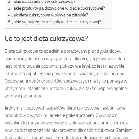
Jakie są zasady diety cukrzycowej?
Jakie produkty są dozwolone w diecie cukrzycowej?
Jak dieta cukrzycowa wpływa na zdrowie?
Jakie są najczęstsze błędy w diecie cukrzycowej?
Co to jest dieta cukrzycowa?
Dieta cukrzycowa to specjalnie opracowany plan żywieniowy,
skierowany do osób cierpiących na cukrzycę. Jej głównym celem
jest kontrolowanie poziomu glukozy we krwi, co jest niezwykle
istotne dla zapobiegania powikłaniom związanym z tą chorobą.
Odpowiedni dobór produktów spożywczych nie tylko pomaga w
utrzymaniu stabilnego poziomu cukru, ale także wspiera ogólne
zdrowie pacjentów.
Jednym z kluczowych aspektów diety cukrzycowej jest unikanie
produktów o wysokim
indeksie glikemicznym
. Żywność o
wysokim IG może powodować szybki wzrost poziomu cukru we
krwi, co jest szczególnie niekorzystne dla osób z cukrzycą. Zamiast
tego zaleca się spożywanie produktów pełnoziarnistych, warzyw,