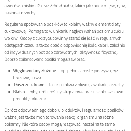
owoców o niskim IG oraz źródeł białka, takich jak chude mięso, ryby,
nasiona i orzechy.
Regularne spożywanie posiłków to kolejny ważny element diety
cukrzycowej. Pomaga to w unikaniu nagłych wahań poziomu cukru
we krwi. Osoby z cukrzycą powinny starać się jeść w regularnych
odstępach czasu, a także dbać o odpowiednią ilość kalorii, zależnie
od indywidualnych potrzeb zdrowotnych i aktywności fizycznej.
Dobrze zbilansowane posiłki mogą zawierać:
Węglowodany złożone
– np. pełnoziarniste pieczywo, ryż
brązowy, kasza.
Tłuszcze zdrowe
– takie jak oliwa z oliwek, awokado, orzechy.
Białko
– ryby, drób, rośliny strączkowe oraz niskotłuszczowe
produkty mleczne.
Oprócz odpowiedniego doboru produktów i regularności posiłków,
ważne jest także monitorowanie reakcji organizmu na różne
pokarmy. Niektóre osoby mogą reagować inaczej na te same