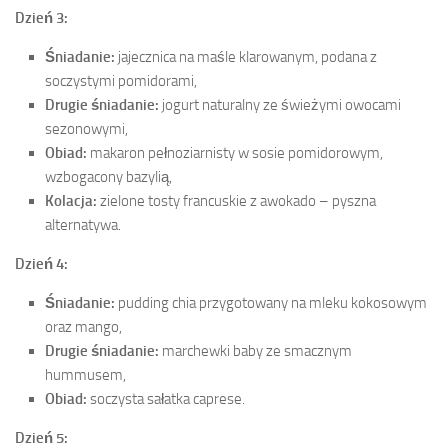
Dzień 3:
Śniadanie:
jajecznica na maśle klarowanym, podana z
soczystymi pomidorami,
Drugie śniadanie:
jogurt naturalny ze świeżymi owocami
sezonowymi,
Obiad:
makaron pełnoziarnisty w sosie pomidorowym,
wzbogacony bazylią,
Kolacja:
zielone tosty francuskie z awokado – pyszna
alternatywa.
Dzień 4:
Śniadanie:
pudding chia przygotowany na mleku kokosowym
oraz mango,
Drugie śniadanie:
marchewki baby ze smacznym
hummusem,
Obiad:
soczysta sałatka caprese.
Dzień 5: