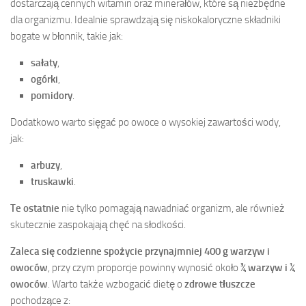
dostarczają cennych witamin oraz minerałów, które są niezbędne
dla organizmu. Idealnie sprawdzają się niskokaloryczne składniki
bogate w błonnik, takie jak:
sałaty
,
ogórki
,
pomidory
.
Dodatkowo warto sięgać po owoce o wysokiej zawartości wody,
jak:
arbuzy
,
truskawki
.
Te ostatnie
nie tylko pomagają nawadniać organizm, ale również
skutecznie zaspokajają chęć na słodkości.
Zaleca się codzienne spożycie przynajmniej 400 g warzyw i
owoców
, przy czym proporcje powinny wynosić około
¾ warzyw i ¼
owoców
. Warto także wzbogacić dietę o
zdrowe tłuszcze
pochodzące z: