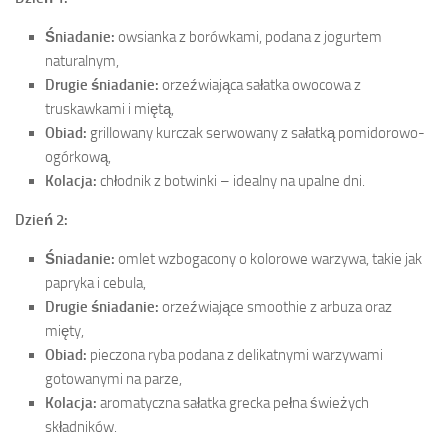
Śniadanie:
owsianka z borówkami, podana z jogurtem
naturalnym,
Drugie śniadanie:
orzeźwiająca sałatka owocowa z
truskawkami i miętą,
Obiad:
grillowany kurczak serwowany z sałatką pomidorowo-
ogórkową,
Kolacja:
chłodnik z botwinki – idealny na upalne dni.
Dzień 2:
Śniadanie:
omlet wzbogacony o kolorowe warzywa, takie jak
papryka i cebula,
Drugie śniadanie:
orzeźwiające smoothie z arbuza oraz
mięty,
Obiad:
pieczona ryba podana z delikatnymi warzywami
gotowanymi na parze,
Kolacja:
aromatyczna sałatka grecka pełna świeżych
składników.