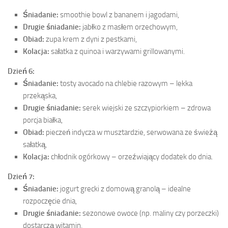
Śniadanie:
smoothie bowl z bananem i jagodami,
Drugie śniadanie:
jabłko z masłem orzechowym,
Obiad:
zupa krem z dyni z pestkami,
Kolacja:
sałatka z quinoa i warzywami grillowanymi.
Dzień 6:
Śniadanie:
tosty avocado na chlebie razowym – lekka
przekąska,
Drugie śniadanie:
serek wiejski ze szczypiorkiem – zdrowa
porcja białka,
Obiad:
pieczeń indycza w musztardzie, serwowana ze świeżą
sałatką,
Kolacja:
chłodnik ogórkowy – orzeźwiający dodatek do dnia.
Dzień 7:
Śniadanie:
jogurt grecki z domową granolą – idealne
rozpoczęcie dnia,
Drugie śniadanie:
sezonowe owoce (np. maliny czy porzeczki)
dostarczą witamin,