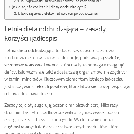
Jak wprowadzić aktywność fizyczną do codzienności?
Jakie są efekty letniej diety odchudzającej?
Jakie są trwałe efekty i zdrowe tempo odchudzania?
Letnia dieta odchudzająca – zasady,
korzyści i jadłospis
Letnia dieta odchudzająca
to doskonały sposób na zdrowe
zredukowanie masy ciała w ciepłe dni. Jej podstawą są
świeże,
sezonowe warzywa i owoce
, które nie tylko pomagają osiągnąć
deficyt kaloryczny, ale także dostarczają organizmowi niezbędnych
witamin i minerałów. Kluczowym elementem letniego jadłospisu
jest spożywanie
lekkich posiłków
, które łatwo się trawią i wspierają
odpowiednie nawodnienie.
Zasady tej diety sugerują jedzenie mniejszych porcji kilka razy
dziennie. Taki rytm posiłków pozwala utrzymać wysoki poziom
energii oraz zapobiega uczuciu głodu. Warto również unikać
ciężkostrawnych dań
oraz przetworzonych produktów, które