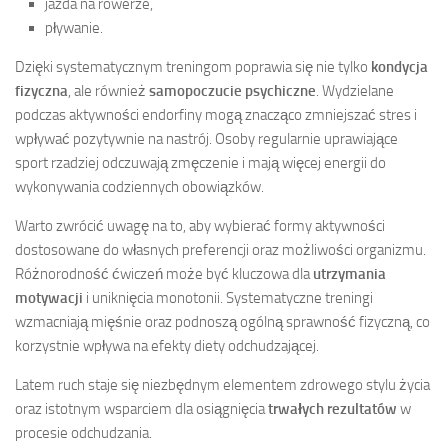
jazda na rowerze,
pływanie.
Dzięki systematycznym treningom poprawia się nie tylko
kondycja
fizyczna
, ale również
samopoczucie psychiczne
. Wydzielane
podczas aktywności endorfiny mogą znacząco zmniejszać stres i
wpływać pozytywnie na nastrój. Osoby regularnie uprawiające
sport rzadziej odczuwają zmęczenie i mają więcej energii do
wykonywania codziennych obowiązków.
Warto zwrócić uwagę na to, aby wybierać formy aktywności
dostosowane do własnych preferencji oraz możliwości organizmu.
Różnorodność ćwiczeń może być kluczowa dla
utrzymania
motywacji
i uniknięcia monotonii. Systematyczne treningi
wzmacniają mięśnie oraz podnoszą ogólną sprawność fizyczną, co
korzystnie wpływa na efekty diety odchudzającej.
Latem ruch staje się niezbędnym elementem zdrowego stylu życia
oraz istotnym wsparciem dla osiągnięcia
trwałych rezultatów
w
procesie odchudzania.