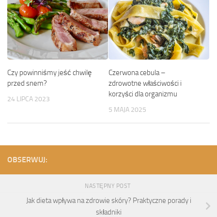
Czerwona cebula –
Czy powinniśmy jeść chwilę
zdrowotne właściwości i
przed snem?
korzyści dla organizmu
24 LIPCA 2023
5 MAJA 2025
OBSERWUJ:
NASTĘPNY POST
Jak dieta wpływa na zdrowie skóry? Praktyczne porady i
składniki