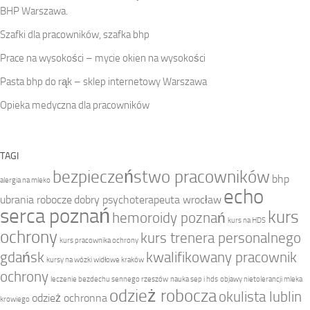
BHP Warszawa.
Szafki dla pracowników, szafka bhp
Prace na wysokości – mycie okien na wysokości
Pasta bhp do rąk – sklep internetowy Warszawa
Opieka medyczna dla pracowników
TAGI
bezpieczeństwo pracowników
bhp
alergia na mleko
echo
ubrania robocze
dobry psychoterapeuta wrocław
serca poznań
kurs
hemoroidy poznań
kurs na HDS
ochrony
kurs trenera personalnego
kurs pracownika ochrony
gdańsk
kwalifikowany pracownik
kursy na wózki widłowe kraków
ochrony
leczenie bezdechu sennego rzeszów
nauka sep i hds
objawy nietolerancji mleka
odzież robocza
okulista lublin
odzież ochronna
krowiego