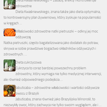
Dieta Kwaśniewskiego – zasady, efekty i kontrowersje
zdrowotne
Dieta Kwaśniewskiego, znana także jako dieta optymalna,
to kontrowersyjny plan żywieniowy, który zyskuje na popularności
w kręgach …
Właściwości zdrowotne natki pietruszki – odkryj jej moc
odżywczą
Natka pietruszki, często bagatelizowana jako dodatek do potraw,
skrywa w sobie prawdziwe bogactwo składników odżywczych i
zdrowotnych. …
Dieta cukrzycowa
Cukrzyca to coraz bardziej powszechny problem
zdrowotny, który wymaga nie tylko medycznej interwencji,
ale również odpowiedniego podejścia …
Jabuticaba – zdrowotne właściwości i wartości odżywcze
owocu z Brazylii
Jabuticaba, znana również jako Brazylijska Winorośl, to
niezwykły owoc, który zachwyca nie tylko swoim wyglądem, ale i …