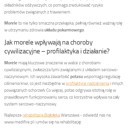
składników odżywczych, co pomaga zredukować ryzyko
problemów związanych z trawieniem.
Morele
to nie tylko smaczna przekąska; pełnią również ważną rolę
w utrzymaniu zdrowia
układu pokarmowego
.
Jak morele wpływają na choroby
cywilizacyjne – profilaktyka i działanie?
Morele
mają kluczowe znaczenie w walce z chorobami
cywilizacyjnymi, zwłaszcza tymi związanymi z układem sercowo-
naczyniowym. Ich wysoka zawartość
potasu
wspomaga regulację
ciśnienia krwi, co jest niezbędne w
profilaktyce nadciśnienia
i innych
powiązanych schorzeń. Co więcej, potas odgrywa istotną rolę w
prawidłowym funkcjonowaniu serca, co korzystnie wpływa na cały
system sercowo-naczyniowy.
Najlepsze
rehabilitacja Białołęka
Warszawa - odwiedź nas na
www.medifire.pl i umów się na rehabilitację.