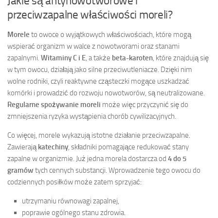
Jakie są antynowotworowe i
przeciwzapalne właściwości moreli?
Morele
to owoce o wyjątkowych właściwościach, które mogą
wspierać organizm w walce z nowotworami oraz stanami
zapalnymi.
Witaminy C i E
, a także
beta-karoten
, które znajdują się
w tym owocu, działają jako silne przeciwutleniacze. Dzięki nim
wolne rodniki, czyli reaktywne cząsteczki mogące uszkadzać
komórki i prowadzić do rozwoju nowotworów, są neutralizowane.
Regularne spożywanie moreli
może więc przyczynić się do
zmniejszenia ryzyka wystąpienia chorób cywilizacyjnych.
Co więcej, morele wykazują istotne działanie przeciwzapalne.
Zawierają
katechiny
, składniki pomagające redukować stany
zapalne w organizmie. Już jedna morela dostarcza od
4 do 5
gramów
tych cennych substancji. Wprowadzenie tego owocu do
codziennych posiłków może zatem sprzyjać:
utrzymaniu równowagi zapalnej,
poprawie ogólnego stanu zdrowia.