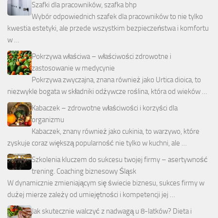
Szafki dla pracowników, szafka bhp
Wybór odpowiednich szafek dla pracowników to nie tylko
kwestia estetyki, ale przede wszystkim bezpieczeństwa i komfortu
w …
Pokrzywa właściwa – właściwości zdrowotne i
zastosowanie w medycynie
Pokrzywa zwyczajna, znana również jako Urtica dioica, to
niezwykle bogata w składniki odżywcze roślina, która od wieków …
Kabaczek – zdrowotne właściwości i korzyści dla
organizmu
Kabaczek, znany również jako cukinia, to warzywo, które
zyskuje coraz większą popularność nie tylko w kuchni, ale …
Szkolenia kluczem do sukcesu twojej firmy – asertywność
trening. Coaching biznesowy Śląsk
W dynamicznie zmieniającym się świecie biznesu, sukces firmy w
dużej mierze zależy od umiejętności i kompetencji jej …
Jak skutecznie walczyć z nadwagą u 8-latków? Dieta i