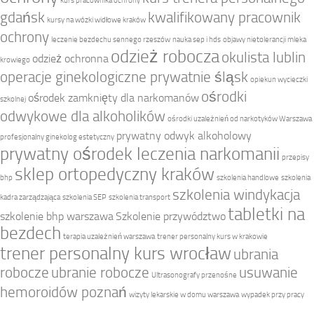
kurs pracownika ochrony
gdańsk
kwalifikowany pracownik
kursy na wózki widłowe kraków
ochrony
leczenie bezdechu sennego rzeszów
nauka sep i hds
objawy nietolerancji mleka
odzież robocza
okulista lublin
odzież ochronna
krowiego
operacje ginekologiczne prywatnie śląsk
opiekun wycieczki
ośrodki
ośrodek zamknięty dla narkomanów
szkolnej
odwykowe dla alkoholików
ośrodki uzależnień od narkotyków Warszawa
prywatny odwyk alkoholowy
profesjonalny ginekolog estetyczny
prywatny ośrodek leczenia narkomanii
przepisy
sklep ortopedyczny kraków
bhp
szkolenia handlowe
szkolenia
szkolenia windykacja
kadra zarządzająca
szkolenia SEP
szkolenia transport
tabletki na
szkolenie bhp warszawa
Szkolenie przywództwo
bezdech
terapia uzależnień warszawa
trener personalny kurs w krakowie
trener personalny kurs wrocław
ubrania
robocze
ubranie robocze
usuwanie
Ultrasonografy przenośne
hemoroidów poznań
wizyty lekarskie w domu warszawa
wypadek przy pracy