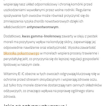
wspierają nasz układ odpornościowy i chronią komórki przed
uszkodzeniami wywołanymi przez wolne rodniki. Regularne
spożywanie tych owoców może również przyczynić się do
zmniejszenia ryzyka chorób nowotworowych dzięki ich
właściwościom
antynowotworowym
.
Dodatkowo,
kwas gamma-linolenowy
zawarty w oleju z pestek
moreli ma pozytywny wpływ na kondycję skóry, zapewniając jej
odpowiednie nawilżenie oraz elastyczność. Wysoka zawartość
błonnika pokarmowego
w morelach wspiera procesy trawienne i
perystaltykę jelit, co przyczynia się do lepszej regulacji gospodarki
lipidowej w naszym ciele.
Witaminy
E
i
C
obecne w tych owocach odgrywają kluczową rolę w
ochronie przed stresem oksydacyjnym i wspierają zdrowie oczu.
Już tylko trzy morele dziennie dostarczają nam cennych składników
odżywczych, co znacząco wpływa na poprawę ogólnego stanu
zdrowia.