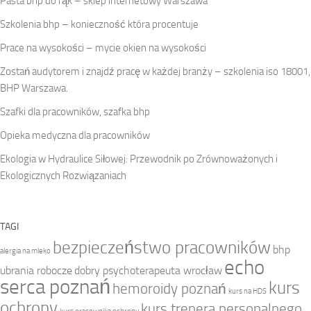
Pasta bhp do rąk – sklep internetowy Warszawa
Szkolenia bhp – konieczność która procentuje
Prace na wysokości – mycie okien na wysokości
Zostań audytorem i znajdź pracę w każdej branży – szkolenia iso 18001,
BHP Warszawa.
Szafki dla pracowników, szafka bhp
Opieka medyczna dla pracowników
Ekologia w Hydraulice Siłowej: Przewodnik po Zrównoważonych i
Ekologicznych Rozwiązaniach
TAGI
bezpieczeństwo pracowników
bhp
alergia na mleko
echo
ubrania robocze
dobry psychoterapeuta wrocław
serca poznań
kurs
hemoroidy poznań
kurs na HDS
ochrony
kurs trenera personalnego