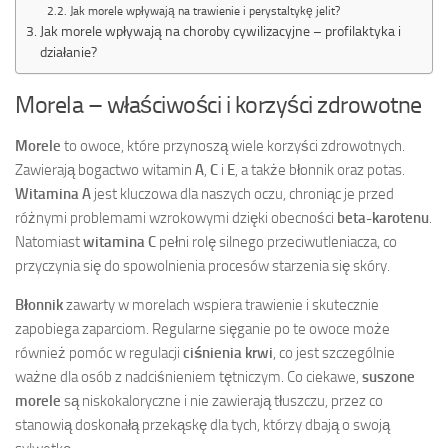
Jak morele wpływają na trawienie i perystaltykę jelit?
Jak morele wpływają na choroby cywilizacyjne – profilaktyka i
działanie?
Morela – właściwości i korzyści zdrowotne
Morele
to owoce, które przynoszą wiele korzyści zdrowotnych.
Zawierają bogactwo witamin
A
,
C
i
E
, a także błonnik oraz potas.
Witamina A
jest kluczowa dla naszych oczu, chroniąc je przed
różnymi problemami wzrokowymi dzięki obecności
beta-karotenu
.
Natomiast
witamina C
pełni rolę silnego przeciwutleniacza, co
przyczynia się do spowolnienia procesów starzenia się skóry.
Błonnik
zawarty w morelach wspiera trawienie i skutecznie
zapobiega zaparciom. Regularne sięganie po te owoce może
również pomóc w regulacji
ciśnienia krwi
, co jest szczególnie
ważne dla osób z nadciśnieniem tętniczym. Co ciekawe,
suszone
morele
są niskokaloryczne i nie zawierają tłuszczu, przez co
stanowią doskonałą przekąskę dla tych, którzy dbają o swoją