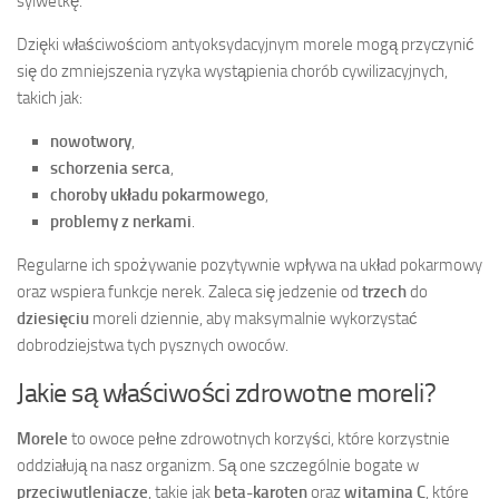
sylwetkę.
Dzięki właściwościom antyoksydacyjnym morele mogą przyczynić
się do zmniejszenia ryzyka wystąpienia chorób cywilizacyjnych,
takich jak:
nowotwory
,
schorzenia serca
,
choroby układu pokarmowego
,
problemy z nerkami
.
Regularne ich spożywanie pozytywnie wpływa na układ pokarmowy
oraz wspiera funkcje nerek. Zaleca się jedzenie od
trzech
do
dziesięciu
moreli dziennie, aby maksymalnie wykorzystać
dobrodziejstwa tych pysznych owoców.
Jakie są właściwości zdrowotne moreli?
Morele
to owoce pełne zdrowotnych korzyści, które korzystnie
oddziałują na nasz organizm. Są one szczególnie bogate w
przeciwutleniacze
, takie jak
beta-karoten
oraz
witamina C
, które