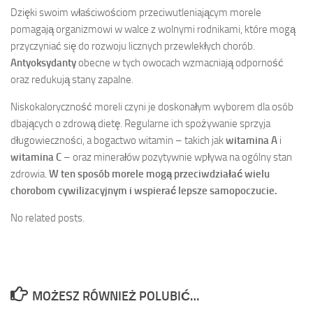
Dzięki swoim właściwościom przeciwutleniającym morele
pomagają organizmowi w walce z wolnymi rodnikami, które mogą
przyczyniać się do rozwoju licznych przewlekłych chorób.
Antyoksydanty
obecne w tych owocach wzmacniają odporność
oraz redukują stany zapalne.
Niskokaloryczność moreli czyni je doskonałym wyborem dla osób
dbających o zdrową dietę. Regularne ich spożywanie sprzyja
długowieczności, a bogactwo witamin – takich jak
witamina A
i
witamina C
– oraz minerałów pozytywnie wpływa na ogólny stan
zdrowia.
W ten sposób morele mogą przeciwdziałać wielu
chorobom cywilizacyjnym i wspierać lepsze samopoczucie.
No related posts.
MOŻESZ RÓWNIEŻ POLUBIĆ…