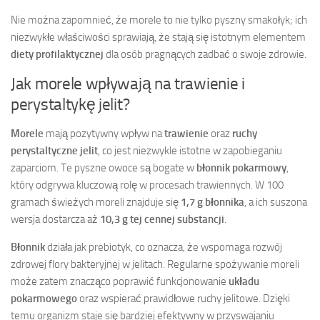
Nie można zapomnieć, że morele to nie tylko pyszny smakołyk; ich
niezwykłe właściwości sprawiają, że stają się istotnym elementem
diety profilaktycznej
dla osób pragnących zadbać o swoje zdrowie.
Jak morele wpływają na trawienie i
perystaltykę jelit?
Morele
mają pozytywny wpływ na
trawienie
oraz
ruchy
perystaltyczne jelit
, co jest niezwykle istotne w zapobieganiu
zaparciom. Te pyszne owoce są bogate w
błonnik pokarmowy
,
który odgrywa kluczową rolę w procesach trawiennych. W 100
gramach świeżych moreli znajduje się
1,7 g błonnika
, a ich suszona
wersja dostarcza aż
10,3 g tej cennej substancji
.
Błonnik
działa jak prebiotyk, co oznacza, że wspomaga rozwój
zdrowej flory bakteryjnej w jelitach. Regularne spożywanie moreli
może zatem znacząco poprawić funkcjonowanie
układu
pokarmowego
oraz wspierać prawidłowe ruchy jelitowe. Dzięki
temu organizm staje się bardziej efektywny w przyswajaniu