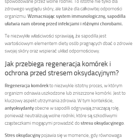
spowodowane przez wolne rodniki. To istotne nie tylko dla
zdrowego wyglądu skóry, ale także dla całkowitej odporności
organizmu.
Wzmacniając system immunologiczny, sapodilla
ułatwia nam obronę przed infekcjami i różnymi chorobami.
Te niezwykłe właściwości sprawiają, że sapodilla jest
wartościowym elementem diety osób pragnących dbać o zdrowie
swojej skóry oraz wspierać układ odpornościowy.
Jak przebiega regeneracja komórek i
ochrona przed stresem oksydacyjnym?
Regeneracja komórek
to niezwykle istotny proces, w którym
organizm odnawia uszkodzone lub zniszczone komórki. Jest to
kluczowy aspekt utrzymania zdrowia. W tym kontekście,
antyoksydanty
obecne w sapodilli odgrywają znaczącą rolę,
ponieważ neutralizują wolne rodniki, które są szkodliwymi
cząsteczkami mogącymi prowadzić do
stresu oksydacyjnego
.
Stres oksydacyjny
pojawia się w momencie, gdy równowaga