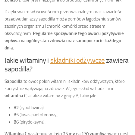
Dzięki swoim właściwościom przeciwzapalnym oraz zawartości
przeciwutleniaczy sapodilla może pomóc w łagodzeniu stanów
zapalnych organizmu i chronić komórki przed stresem
oksydacyjnym.
Regularne spożywanie tego owocu pozytywnie
wpływa na ogólny stan zdrowia oraz samopoczucie każdego
dnia.
Jakie witaminy i
składniki odżywcze
zawiera
sapodilla?
Sapodilla
to owoc pełen witamin i składników odżywczych, które
korzystnie wpływają na zdrowie. W jego skład wchodzi m.in.
witamina C
, a także witaminy z grupy B, takie jak:
B2
(ryboflawina),
B5
(kwas pantotenowy),
B6
(pirydoksyna).
Witamina C
występuje w ilości
25 mg
na
170 gramów
owocu i jest