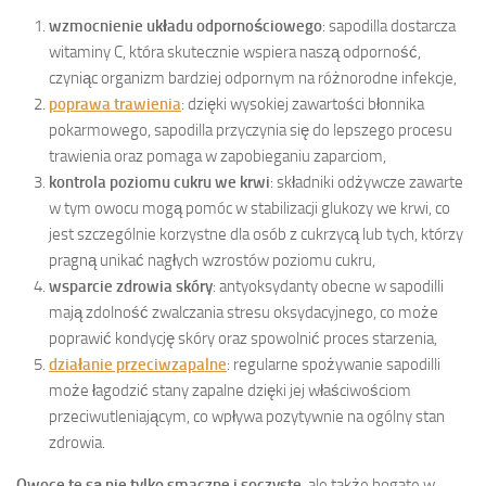
wzmocnienie układu odpornościowego
: sapodilla dostarcza
witaminy C, która skutecznie wspiera naszą odporność,
czyniąc organizm bardziej odpornym na różnorodne infekcje,
poprawa trawienia
: dzięki wysokiej zawartości błonnika
pokarmowego, sapodilla przyczynia się do lepszego procesu
trawienia oraz pomaga w zapobieganiu zaparciom,
kontrola poziomu cukru we krwi
: składniki odżywcze zawarte
w tym owocu mogą pomóc w stabilizacji glukozy we krwi, co
jest szczególnie korzystne dla osób z cukrzycą lub tych, którzy
pragną unikać nagłych wzrostów poziomu cukru,
wsparcie zdrowia skóry
: antyoksydanty obecne w sapodilli
mają zdolność zwalczania stresu oksydacyjnego, co może
poprawić kondycję skóry oraz spowolnić proces starzenia,
działanie przeciwzapalne
: regularne spożywanie sapodilli
może łagodzić stany zapalne dzięki jej właściwościom
przeciwutleniającym, co wpływa pozytywnie na ogólny stan
zdrowia.
Owoce te są nie tylko smaczne i soczyste
, ale także bogate w