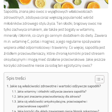
Sapodilla, znana jako owoc o wyjątkowych właściwościach
zdrowotnych, zdobywa coraz większą popularność wśród
miłośników zdrowego stylu życia. Ten słodki, brązowy owoc nie
tylko zachwyca smakiem, ale także jest bogaty w witaminy,
minerały i błonnik, co czyni go cennym dodatkiem do diety. Zawiera
m.in. witaminę C, potas i magnez, a jego regularne spożywanie
wspiera układ odpornościowy i trawienny. Co więcej, sapodilla jest
źródłem przeciwutleniaczy, które chronią komórki przed stresem
oksydacyjnym i mogą mieć działanie przeciwrakowe. Jakie jeszcze
korzyści zdrowotne niesie za sobą ten egzotyczny owoc?
Spis treści
Jakie są właściwości zdrowotne i wartości odżywcze sapodilli?
Jakie witaminy i składniki odżywcze zawiera sapodilla?
Jakie jest znaczenie przeciwutleniaczy dla zdrowia?
Jakie są właściwości antyoksydacyjne, przeciwzapalne i
przeciwrakowe sapodilli?
Jakie korzyści dla układu trawiennego niesie błonnik pokarmowy?