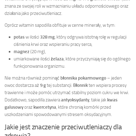
znana ze swojej roli w wzmacnianiu układu odpornościowego oraz
działania jako przeciwutleniacz.
Oprócz witamin sapodilla obfituje w cenne minerały, w tym:
potas
w ilości
328 mg
, który odgrywa istotną rolę w regulacji
ciśnienia krwi oraz wspieraniu pracy serca,
magnez
(20 mg),
umiarkowane ilości
żelaza
, które przyczyniają się do ogólnego
funkcjonowania organizmu.
Nie można również pominąć
błonnika pokarmowego
– jeden
owoc dostarcza aż
9 g
tej substancji.
Błonnik
ten wspiera procesy
trawienne i może pomóc utrzymać stabilny poziom cukru we krwi.
Dodatkowo, sapodilla zawiera
antyoksydanty
, takie jak
kwas
galusowy
oraz
kwercetyna
, które chronią komórki przed
uszkodzeniami spowodowanymi stresem oksydacyjnym.
Jakie jest znaczenie przeciwutleniaczy dla
zdrowia?