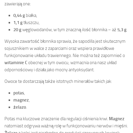
zawierają one:
0,44 g
białka,
1,1 g
tłuszczu,
20 g
węglowodanów, w tym znaczną ilość błonnika – aż
5,3 g
.
Wysoka zawartość błonnika sprawia, że sapodilla jest skutecznym
sojusznikiem w walce z zaparciami oraz wspiera prawidłowe
funkcjonowanie układu trawiennego. Nie można też zapomnieć o
witaminie C
obecnej w tym owocu; wzmacnia ona nasz układ
odpornościowy i działa jako mocny antyoksydant.
Owoce te dostarczają także istotnych minerałów takich jak:
potas
,
magnez
,
żelazo
.
Potas ma kluczowe znaczenie dla regulacji ciśnienia krwi.
Magnez
natomiast odgrywa ważną rolę w funkcjonowaniu nerwów i mięśni.
Żelazo
z kolei jest niezbędne do produkcji czerwonych krwinek.