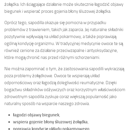
żołądka. Ich ściągające działanie może skutecznie łagodzić objawy
biegunek i wspierać proces gojenia błony śluzowej żołądka.
Oprócz tego, sapodilla okazuje się pomocna w przypadku
problemów z trawieniem, takich jak zaparcia. Jej naturalne składniki
pozytywnie wpływają na układ pokarmowy, a także poprawiają
ogólną kondycję organizmu. W tradycyjnej medycynie owoce te są
również cenione za działanie przeciwzapalne i antyoksydacyjne,
które mogą chronić nas przed różnymi schorzeniami.
Nie można zapominać o tym, że zastosowania sapodilli wykraczają
poza problemy żołądkowe. Owoce te wspierają układ
odpornościowy oraz łagodzą dolegliwości reumatyczne. Dzięki
bogactwu składników odżywczych oraz korzystnym właściwościom
zdrowotnym sapodilla zyskuje coraz większą popularność jako
naturalny sposób na wsparcie naszego zdrowia.
łagodzi objawy biegunek
,
wspiera gojenie błony śluzowej żołądka
,
poprawia kondycję układu pokarmowego
,