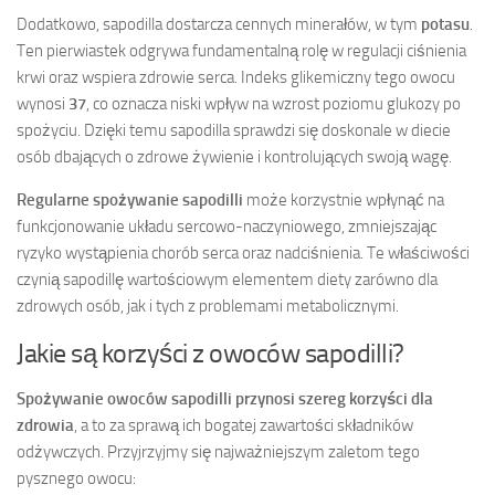
Dodatkowo, sapodilla dostarcza cennych minerałów, w tym
potasu
.
Ten pierwiastek odgrywa fundamentalną rolę w regulacji ciśnienia
krwi oraz wspiera zdrowie serca. Indeks glikemiczny tego owocu
wynosi
37
, co oznacza niski wpływ na wzrost poziomu glukozy po
spożyciu. Dzięki temu sapodilla sprawdzi się doskonale w diecie
osób dbających o zdrowe żywienie i kontrolujących swoją wagę.
Regularne spożywanie sapodilli
może korzystnie wpłynąć na
funkcjonowanie układu sercowo-naczyniowego, zmniejszając
ryzyko wystąpienia chorób serca oraz nadciśnienia. Te właściwości
czynią sapodillę wartościowym elementem diety zarówno dla
zdrowych osób, jak i tych z problemami metabolicznymi.
Jakie są korzyści z owoców sapodilli?
Spożywanie owoców sapodilli przynosi szereg korzyści dla
zdrowia
, a to za sprawą ich bogatej zawartości składników
odżywczych. Przyjrzyjmy się najważniejszym zaletom tego
pysznego owocu: