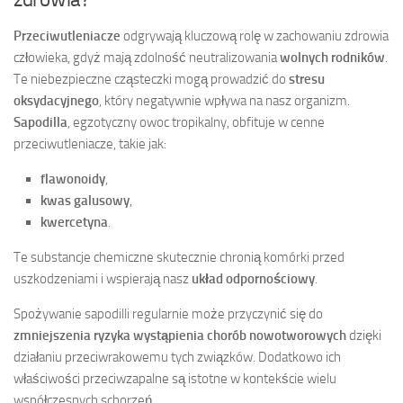
Przeciwutleniacze
odgrywają kluczową rolę w zachowaniu zdrowia
człowieka, gdyż mają zdolność neutralizowania
wolnych rodników
.
Te niebezpieczne cząsteczki mogą prowadzić do
stresu
oksydacyjnego
, który negatywnie wpływa na nasz organizm.
Sapodilla
, egzotyczny owoc tropikalny, obfituje w cenne
przeciwutleniacze, takie jak:
flawonoidy
,
kwas galusowy
,
kwercetyna
.
Te substancje chemiczne skutecznie chronią komórki przed
uszkodzeniami i wspierają nasz
układ odpornościowy
.
Spożywanie sapodilli regularnie może przyczynić się do
zmniejszenia ryzyka wystąpienia chorób nowotworowych
dzięki
działaniu przeciwrakowemu tych związków. Dodatkowo ich
właściwości przeciwzapalne są istotne w kontekście wielu
współczesnych schorzeń.