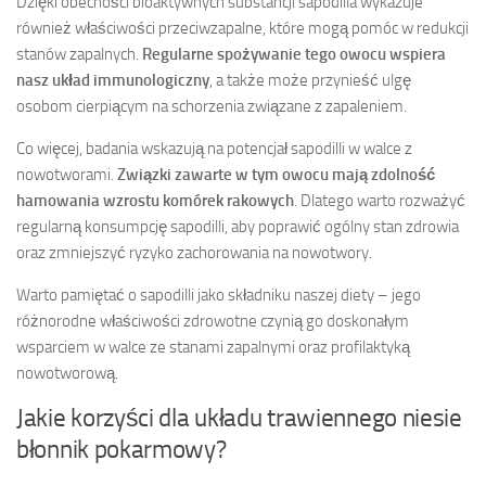
Dzięki obecności bioaktywnych substancji sapodilla wykazuje
również właściwości przeciwzapalne, które mogą pomóc w redukcji
stanów zapalnych.
Regularne spożywanie tego owocu wspiera
nasz układ immunologiczny
, a także może przynieść ulgę
osobom cierpiącym na schorzenia związane z zapaleniem.
Co więcej, badania wskazują na potencjał sapodilli w walce z
nowotworami.
Związki zawarte w tym owocu mają zdolność
hamowania wzrostu komórek rakowych
. Dlatego warto rozważyć
regularną konsumpcję sapodilli, aby poprawić ogólny stan zdrowia
oraz zmniejszyć ryzyko zachorowania na nowotwory.
Warto pamiętać o sapodilli jako składniku naszej diety – jego
różnorodne właściwości zdrowotne czynią go doskonałym
wsparciem w walce ze stanami zapalnymi oraz profilaktyką
nowotworową.
Jakie korzyści dla układu trawiennego niesie
błonnik pokarmowy?