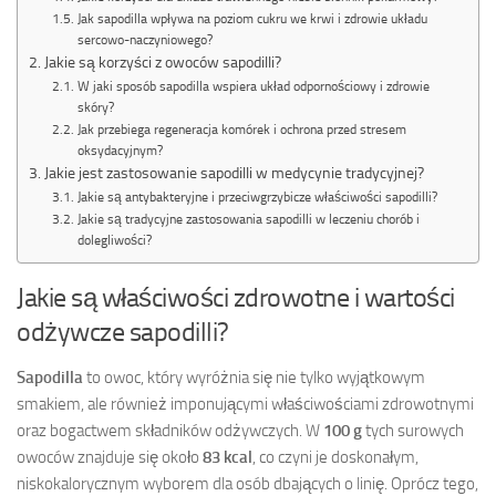
Jak sapodilla wpływa na poziom cukru we krwi i zdrowie układu
sercowo-naczyniowego?
Jakie są korzyści z owoców sapodilli?
W jaki sposób sapodilla wspiera układ odpornościowy i zdrowie
skóry?
Jak przebiega regeneracja komórek i ochrona przed stresem
oksydacyjnym?
Jakie jest zastosowanie sapodilli w medycynie tradycyjnej?
Jakie są antybakteryjne i przeciwgrzybicze właściwości sapodilli?
Jakie są tradycyjne zastosowania sapodilli w leczeniu chorób i
dolegliwości?
Jakie są właściwości zdrowotne i wartości
odżywcze sapodilli?
Sapodilla
to owoc, który wyróżnia się nie tylko wyjątkowym
smakiem, ale również imponującymi właściwościami zdrowotnymi
oraz bogactwem składników odżywczych. W
100 g
tych surowych
owoców znajduje się około
83 kcal
, co czyni je doskonałym,
niskokalorycznym wyborem dla osób dbających o linię. Oprócz tego,