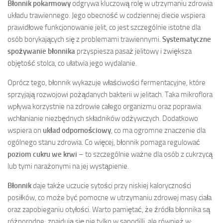
Błonnik pokarmowy
odgrywa kluczową rolę w utrzymaniu zdrowia
układu trawiennego. Jego obecność w codziennej diecie wspiera
prawidłowe funkcjonowanie jelit, co jest szczególnie istotne dla
osób borykających się z problemami trawiennymi.
Systematyczne
spożywanie błonnika
przyspiesza pasaż jelitowy i zwiększa
objętość stolca, co ułatwia jego wydalanie.
Oprócz tego, błonnik wykazuje właściwości fermentacyjne, które
sprzyjają rozwojowi pożądanych bakterii w jelitach. Taka mikroflora
wpływa korzystnie na zdrowie całego organizmu oraz poprawia
wchłanianie niezbędnych składników odżywczych. Dodatkowo
wspiera on
układ odpornościowy
, co ma ogromne znaczenie dla
ogólnego stanu zdrowia. Co więcej, błonnik pomaga regulować
poziom cukru we krwi
– to szczególnie ważne dla osób z cukrzycą
lub tymi narażonymi na jej wystąpienie.
Błonnik
daje także uczucie sytości przy niskiej kaloryczności
posiłków, co może być pomocne w utrzymaniu zdrowej masy ciała
oraz zapobieganiu otyłości. Warto pamiętać, że źródła błonnika są
różnorodne; znajdują się nie tylko w sapodilli, ale również w: