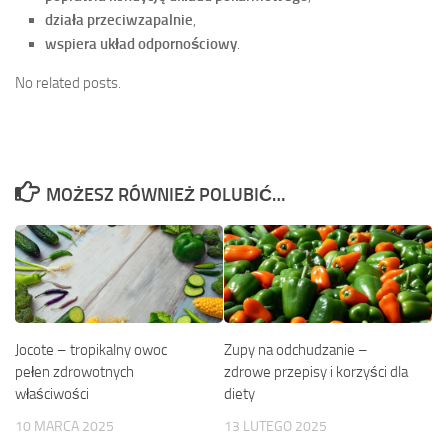
działa przeciwzapalnie
,
wspiera układ odpornościowy
.
No related posts.
MOŻESZ RÓWNIEŻ POLUBIĆ…
Jocote – tropikalny owoc
Zupy na odchudzanie –
pełen zdrowotnych
zdrowe przepisy i korzyści dla
właściwości
diety
10 MARCA 2025
13 LUTEGO 2025