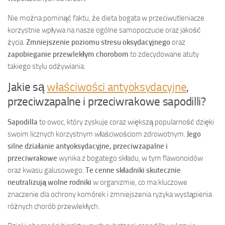
Nie można pominąć faktu, że dieta bogata w przeciwutleniacze
korzystnie wpływa na nasze ogólne samopoczucie oraz jakość
życia.
Zmniejszenie poziomu stresu oksydacyjnego
oraz
zapobieganie przewlekłym chorobom
to zdecydowane atuty
takiego stylu odżywiania.
Jakie są
właściwości antyoksydacyjne
,
przeciwzapalne i przeciwrakowe sapodilli?
Sapodilla
to owoc, który zyskuje coraz większą popularność dzięki
swoim licznych korzystnym właściwościom zdrowotnym.
Jego
silne działanie antyoksydacyjne, przeciwzapalne i
przeciwrakowe
wynika z bogatego składu, w tym flawonoidów
oraz kwasu galusowego.
Te cenne składniki skutecznie
neutralizują wolne rodniki
w organizmie, co ma kluczowe
znaczenie dla ochrony komórek i zmniejszenia ryzyka wystąpienia
różnych chorób przewlekłych.