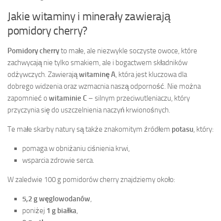
Jakie witaminy i minerały zawierają
pomidory cherry?
Pomidory cherry
to małe, ale niezwykle soczyste owoce, które
zachwycają nie tylko smakiem, ale i bogactwem składników
odżywczych. Zawierają
witaminę A
, która jest kluczowa dla
dobrego widzenia oraz wzmacnia naszą odporność. Nie można
zapomnieć o
witaminie C
– silnym przeciwutleniaczu, który
przyczynia się do uszczelnienia naczyń krwionośnych.
Te małe skarby natury są także znakomitym źródłem
potasu
, który:
pomaga w obniżaniu ciśnienia krwi,
wsparcia zdrowie serca.
W zaledwie 100 g pomidorów cherry znajdziemy około:
5,2 g węglowodanów
,
poniżej
1 g białka
,