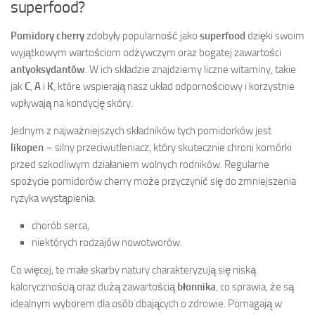
superfood?
Pomidory cherry
zdobyły popularność jako
superfood
dzięki swoim
wyjątkowym wartościom odżywczym oraz bogatej zawartości
antyoksydantów
. W ich składzie znajdziemy liczne witaminy, takie
jak
C
,
A
i
K
, które wspierają nasz układ odpornościowy i korzystnie
wpływają na kondycję skóry.
Jednym z najważniejszych składników tych pomidorków jest
likopen
– silny przeciwutleniacz, który skutecznie chroni komórki
przed szkodliwym działaniem wolnych rodników. Regularne
spożycie pomidorów cherry może przyczynić się do zmniejszenia
ryzyka wystąpienia:
chorób serca,
niektórych rodzajów nowotworów.
Co więcej, te małe skarby natury charakteryzują się niską
kalorycznością oraz dużą zawartością
błonnika
, co sprawia, że są
idealnym wyborem dla osób dbających o zdrowie. Pomagają w