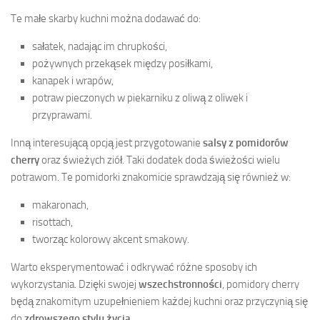
Te małe skarby kuchni można dodawać do:
sałatek, nadając im chrupkości,
pożywnych przekąsek między posiłkami,
kanapek i wrapów,
potraw pieczonych w piekarniku z oliwą z oliwek i
przyprawami.
Inną interesującą opcją jest przygotowanie
salsy z pomidorów
cherry
oraz świeżych ziół. Taki dodatek doda świeżości wielu
potrawom. Te pomidorki znakomicie sprawdzają się również w:
makaronach,
risottach,
tworząc kolorowy akcent smakowy.
Warto eksperymentować i odkrywać różne sposoby ich
wykorzystania. Dzięki swojej
wszechstronności
, pomidory cherry
będą znakomitym uzupełnieniem każdej kuchni oraz przyczynią się
do
zdrowszego stylu życia
.