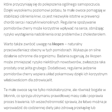
które przyczyniają się do polepszenia ogólnego samopoczucia.
Dzięki wysokiemu poziomowi potasu, te małe owoce pomagają w
stabilizacji ciśnienia krwi, co jest niezwykle istotne w prewencji
chorób serca i naczyń krwionośnych. Regularne spożywanie
pomidorów cherry może korzystnie wpływać na serce, obniżając
ryzyko wystąpienia nadciśnienia oraz problemów z cholesterolem.
Warto także zwrócić uwagę na
likopen
– naturalny
przeciwutleniacz obecny w tych pomidorach. Wykazuje on silne
działanie ochronne dla organizmu. Badania sugerują, że likopen
może zmniejszać ryzyko niektórych nowotworów, zwłaszcza raka
prostaty oraz jelita grubego. Dodatkowo, regularne jedzenie
pomidorów cherry wspiera układ pokarmowy dzięki ich korzystnym
właściwościom dla zdrowia jelit.
Te małe owoce są nie tylko niskokaloryczne, ale również bogate w
błonnik, co sprzyja utrzymaniu prawidłowej masy ciała i poprawia
proces trawienia. Ich wszechstronność sprawia, że łatwo można je
wprowadzić do codziennej diety jako zdrową przekąskę lub