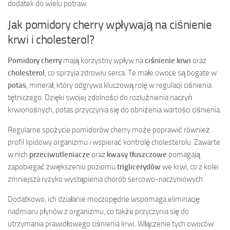
dodatek do wielu potraw.
Jak pomidory cherry wpływają na ciśnienie
krwi i cholesterol?
Pomidory cherry
mają korzystny wpływ na
ciśnienie krwi
oraz
cholesterol
, co sprzyja zdrowiu serca. Te małe owoce są bogate w
potas
, minerał, który odgrywa kluczową rolę w regulacji ciśnienia
tętniczego. Dzięki swojej zdolności do rozluźnienia naczyń
krwionośnych, potas przyczynia się do obniżenia wartości ciśnienia.
Regularne spożycie pomidorów cherry może poprawić również
profil lipidowy organizmu i wspierać kontrolę cholesterolu. Zawarte
w nich
przeciwutleniacze
oraz
kwasy tłuszczowe
pomagają
zapobiegać zwiększeniu poziomu
triglicerydów
we krwi, co z kolei
zmniejsza ryzyko wystąpienia chorób sercowo-naczyniowych.
Dodatkowo, ich działanie moczopędne wspomaga eliminację
nadmiaru płynów z organizmu, co także przyczynia się do
utrzymania prawidłowego ciśnienia krwi. Włączenie tych owoców