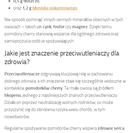
0,5 g tłuszczu
,
oraz
1,2 g
błonnika pokarmowego
.
Nie sposób pominąć innych cennych minerałów obecnych w tych
owocach – takich jak
cynk
,
fosfor
czy
magnez
. Dzięki temu
pomidory cherry stanowią wsparcie dla ogólnego zdrowia oraz
samopoczucia osób je spożywających.
Jakie jest znaczenie przeciwutleniaczy dla
zdrowia?
Przeciwutleniacze
odgrywają kluczową rolę w zachowaniu
dobrego zdrowia, a ich znaczenie staje się szczególnie widoczne w
kontekście
pomidorków cherry
. Te małe owoce są źródłem
likopenu
, jednego z najsilniejszych znanych przeciwutleniaczy.
Działa on poprzez neutralizację wolnych rodników, co może
przyczynić się do obniżenia ryzyka wielu chorób, w tym
nowotworów.
Regularne spożywanie pomidorów cherry wspiera
zdrowie serca