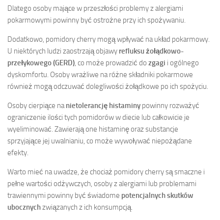
Dlatego osoby mające w przeszłości problemy z alergiami
pokarmowymi powinny być ostrożne przy ich spożywaniu.
Dodatkowo, pomidory cherry mogą wpływać na układ pokarmowy.
U niektórych ludzi zaostrzają objawy
refluksu żołądkowo-
przełykowego (GERD)
, co może prowadzić do
zgagi
i ogólnego
dyskomfortu. Osoby wrażliwe na różne składniki pokarmowe
również mogą odczuwać dolegliwości żołądkowe po ich spożyciu.
Osoby cierpiące na
nietolerancję histaminy
powinny rozważyć
ograniczenie ilości tych pomidorów w diecie lub całkowicie je
wyeliminować. Zawierają one histaminę oraz substancje
sprzyjające jej uwalnianiu, co może wywoływać niepożądane
efekty.
Warto mieć na uwadze, że chociaż pomidory cherry są smaczne i
pełne wartości odżywczych, osoby z alergiami lub problemami
trawiennymi powinny być świadome
potencjalnych skutków
ubocznych
związanych z ich konsumpcją.