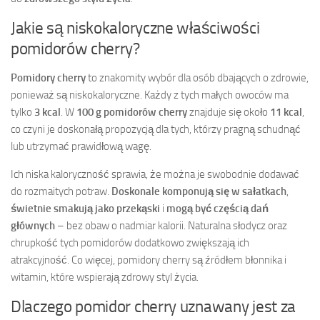
Jakie są niskokaloryczne właściwości
pomidorów cherry?
Pomidory cherry
to znakomity wybór dla osób dbających o zdrowie,
ponieważ są niskokaloryczne. Każdy z tych małych owoców ma
tylko
3 kcal
. W
100 g pomidorów cherry
znajduje się około
11 kcal
,
co czyni je doskonałą propozycją dla tych, którzy pragną schudnąć
lub utrzymać prawidłową wagę.
Ich niska kaloryczność sprawia, że można je swobodnie dodawać
do rozmaitych potraw.
Doskonale komponują się w sałatkach
,
świetnie smakują jako przekąski
i
mogą być częścią dań
głównych
– bez obaw o nadmiar kalorii. Naturalna słodycz oraz
chrupkość tych pomidorów dodatkowo zwiększają ich
atrakcyjność. Co więcej, pomidory cherry są źródłem błonnika i
witamin, które wspierają zdrowy styl życia.
Dlaczego pomidor cherry uznawany jest za