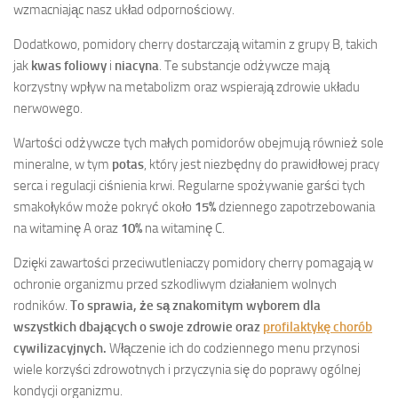
wzmacniając nasz układ odpornościowy.
Dodatkowo, pomidory cherry dostarczają witamin z grupy B, takich
jak
kwas foliowy
i
niacyna
. Te substancje odżywcze mają
korzystny wpływ na metabolizm oraz wspierają zdrowie układu
nerwowego.
Wartości odżywcze tych małych pomidorów obejmują również sole
mineralne, w tym
potas
, który jest niezbędny do prawidłowej pracy
serca i regulacji ciśnienia krwi. Regularne spożywanie garści tych
smakołyków może pokryć około
15%
dziennego zapotrzebowania
na witaminę A oraz
10%
na witaminę C.
Dzięki zawartości przeciwutleniaczy pomidory cherry pomagają w
ochronie organizmu przed szkodliwym działaniem wolnych
rodników.
To sprawia, że są znakomitym wyborem dla
wszystkich dbających o swoje zdrowie oraz
profilaktykę chorób
cywilizacyjnych.
Włączenie ich do codziennego menu przynosi
wiele korzyści zdrowotnych i przyczynia się do poprawy ogólnej
kondycji organizmu.