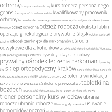
ochrony
kurs trenera personalnego
kurs pracownika ochrony
gdańsk
kwalifikowany pracownik
kursy na wózki widłowe kraków
ochrony
leczenie bezdechu sennego rzeszów
nauka sep i hds
objawy nietolerancji mleka
odzież robocza
okulista lublin
odzież ochronna
krowiego
operacje ginekologiczne prywatnie śląsk
opiekun wycieczki
ośrodki
ośrodek zamknięty dla narkomanów
szkolnej
odwykowe dla alkoholików
ośrodki uzależnień od narkotyków Warszawa
prywatny odwyk alkoholowy
profesjonalny ginekolog estetyczny
prywatny ośrodek leczenia narkomanii
przepisy
sklep ortopedyczny kraków
bhp
szkolenia handlowe
szkolenia
szkolenia windykacja
kadra zarządzająca
szkolenia SEP
szkolenia transport
tabletki na
szkolenie bhp warszawa
Szkolenie przywództwo
bezdech
terapia uzależnień warszawa
trener personalny kurs w krakowie
trener personalny kurs wrocław
ubrania
robocze
ubranie robocze
usuwanie
Ultrasonografy przenośne
hemoroidów poznań
wizyty lekarskie w domu warszawa
wypadek przy pracy