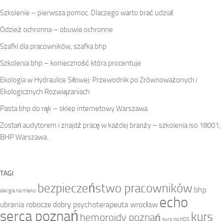
Szkolenie – pierwsza pomoc. Dlaczego warto brać udział.
Odzież ochronna – obuwie ochronne
Szafki dla pracowników, szafka bhp
Szkolenia bhp – konieczność która procentuje
Ekologia w Hydraulice Siłowej: Przewodnik po Zrównoważonych i
Ekologicznych Rozwiązaniach
Pasta bhp do rąk – sklep internetowy Warszawa
Zostań audytorem i znajdź pracę w każdej branży – szkolenia iso 18001,
BHP Warszawa.
TAGI
bezpieczeństwo pracowników
bhp
alergia na mleko
echo
ubrania robocze
dobry psychoterapeuta wrocław
serca poznań
kurs
hemoroidy poznań
kurs na HDS