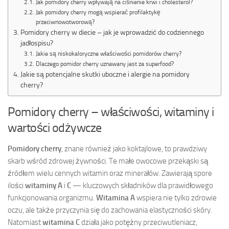
Jak pomidory cherry wpływają na ciśnienie krwi i cholesterol?
Jak pomidory cherry mogą wspierać profilaktykę
przeciwnowotworową?
Pomidory cherry w diecie – jak je wprowadzić do codziennego
jadłospisu?
Jakie są niskokaloryczne właściwości pomidorów cherry?
Dlaczego pomidor cherry uznawany jest za superfood?
Jakie są potencjalne skutki uboczne i alergie na pomidory
cherry?
Pomidory cherry – właściwości, witaminy i
wartości odżywcze
Pomidory cherry
, znane również jako koktajlowe, to prawdziwy
skarb wśród zdrowej żywności. Te małe owocowe przekąski są
źródłem wielu cennych witamin oraz minerałów. Zawierają spore
ilości
witaminy A
i
C
— kluczowych składników dla prawidłowego
funkcjonowania organizmu.
Witamina A
wspiera nie tylko zdrowie
oczu, ale także przyczynia się do zachowania elastyczności skóry.
Natomiast
witamina C
działa jako potężny przeciwutleniacz,