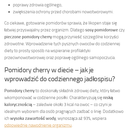
poprawy zdrowia ogólnego,
zwiększenia ochrony przed chorobami nowotworowymi.
Co ciekawe, gotowanie pomidorów sprawia, że likopen staje się
łatwiej przyswajalny przez organizm. Dlatego
sosy pomidorowe
czy
pieczone pomidory cherry
mogą przynieść szczególne korzyści
zdrowotne. Wprowadzenie tych pysznych owoców do codziennej
diety to prosty sposób na wspieranie profilaktyki
przeciwnowotworowej oraz poprawę ogólnego samopoczucia.
Pomidory cherry w diecie – jak je
wprowadzić do codziennego jadłospisu?
Pomidory cherry
to doskonały składnik zdrowej diety, który łatwo
wkomponować w codzienne posiłki. Charakteryzują się
niską
kalorycznością
– zaledwie około 3 kcal na owoc – co czyni je
idealnym wyborem dla osób pragnących zadbać o linię. Dodatkowo
ich
wysoka zawartość wody
, wynosząca aż 93%, wspiera
odpowiednie nawodnienie organizmu
.