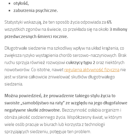
otyłość,
zaburzenia psychiczne.
Statystyki wskazują, że ten sposób życia odpowiada za
6%
wszystkich zgonów na świecie, co przekłada się na około
3 miliony
przedwczesnych śmierci rocznie.
Długotrwałe siedzenie ma szkodliwy wpływ na układ krążenia, co
zwiększa ryzyko wystąpienia chorób sercowo-naczyniowych. Brak
ruchu sprzyja również rozwojowi
cukrzycy typu 2
oraz niektórych
nowotworów. Co istotne, nawet
regularna aktywność fizyczna
nie
jest w stanie całkowicie zniwelować skutków długotrwałego
siedzenia.
Można powiedzieć, że prowadzenie takiego stylu życia to
swoiste „samobójstwo na raty” ze względu na jego długofalowe
negatywne skutki zdrowotne.
Bezczynność osłabia organizm i
obniża jakość codziennego życia. Współczesny świat, w którym
wiele osób pracuje w biurach lub korzysta z technologii
sprzyjających siedzeniu, potęguje ten problem.