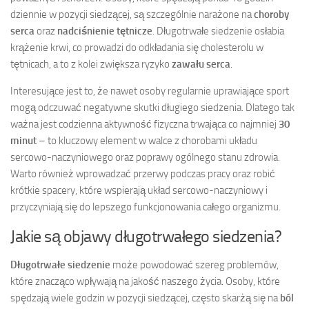
dziennie w pozycji siedzącej, są szczególnie narażone na
choroby
serca
oraz
nadciśnienie tętnicze
. Długotrwałe siedzenie osłabia
krążenie krwi, co prowadzi do odkładania się cholesterolu w
tętnicach, a to z kolei zwiększa ryzyko
zawału serca
.
Interesujące jest to, że nawet osoby regularnie uprawiające sport
mogą odczuwać negatywne skutki długiego siedzenia. Dlatego tak
ważna jest codzienna aktywność fizyczna trwająca co najmniej
30
minut
– to kluczowy element w walce z chorobami układu
sercowo-naczyniowego oraz poprawy ogólnego stanu zdrowia.
Warto również wprowadzać przerwy podczas pracy oraz robić
krótkie spacery, które wspierają układ sercowo-naczyniowy i
przyczyniają się do lepszego funkcjonowania całego organizmu.
Jakie są objawy długotrwałego siedzenia?
Długotrwałe siedzenie
może powodować szereg problemów,
które znacząco wpływają na jakość naszego życia. Osoby, które
spędzają wiele godzin w pozycji siedzącej, często skarżą się na
ból