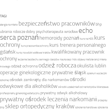
TAGI
bezpieczeństwo pracowników
bhp
alergia na mleko
echo
ubrania robocze
dobry psychoterapeuta wrocław
serca poznań
kurs
hemoroidy poznań
kurs na HDS
ochrony
kurs trenera personalnego
kurs pracownika ochrony
gdańsk
kwalifikowany pracownik
kursy na wózki widłowe kraków
ochrony
leczenie bezdechu sennego rzeszów
nauka sep i hds
objawy nietolerancji mleka
odzież robocza
okulista lublin
odzież ochronna
krowiego
operacje ginekologiczne prywatnie śląsk
opiekun wycieczki
ośrodki
ośrodek zamknięty dla narkomanów
szkolnej
odwykowe dla alkoholików
ośrodki uzależnień od narkotyków Warszawa
prywatny odwyk alkoholowy
profesjonalny ginekolog estetyczny
prywatny ośrodek leczenia narkomanii
przepisy
sklep ortopedyczny kraków
bhp
szkolenia handlowe
szkolenia