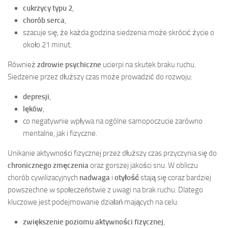
cukrzycy typu 2
,
chorób serca
,
szacuje się, że każda godzina siedzenia może skrócić życie o
około 21 minut.
Również
zdrowie psychiczne
ucierpi na skutek braku ruchu.
Siedzenie przez dłuższy czas może prowadzić do rozwoju:
depresji
,
lęków
,
co negatywnie wpływa na ogólne samopoczucie zarówno
mentalne, jak i fizyczne.
Unikanie aktywności fizycznej przez dłuższy czas przyczynia się do
chronicznego zmęczenia
oraz gorszej jakości snu. W obliczu
chorób cywilizacyjnych
nadwaga
i
otyłość
stają się coraz bardziej
powszechne w społeczeństwie z uwagi na brak ruchu. Dlatego
kluczowe jest podejmowanie działań mających na celu:
zwiększenie poziomu aktywności fizycznej
,