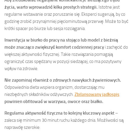
Aby zredukować negatywne konsekwencje siedzącego trybu
życia, warto wprowadzić kilka prostych strategii.
Istotne jest
regularne wstawanie oraz poruszanie się. Eksperci sugerują, by co
godzinę zrobić przynajmniej pięciominutową przerwę. Może to być
krótki spacer po biurze lub sesja rozciągania.
Inwestycja w biurko do pracy na stojąco lub model z bieżnią
może znacząco zwiększyć komfort codziennej pracy
i zachęcić do
większej aktywności fizycznej. Takie rozwiązania pomagają
ograniczyć czas spędzany w pozycji siedzącej, co ma pozytywny
wpływ na zdrowie.
Nie zapominaj również o zdrowych nawykach żywieniowych.
Odpowiednia dieta wspiera organizm, dostarczając mu
niezbędnych składników odżywczych.
Zbilansowany jadłospis
powinien obfitować w warzywa, owoce oraz białko.
Regularna aktywność fizyczna to kolejny kluczowy aspekt
–
zaleca się minimum 30 minut ruchu każdego dnia. Możliwości są
naprawdę szerokie: