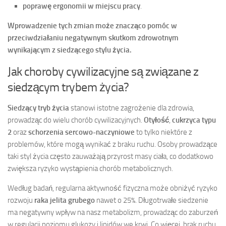
poprawę ergonomii w miejscu pracy
.
Wprowadzenie tych zmian może znacząco pomóc w
przeciwdziałaniu negatywnym skutkom zdrowotnym
wynikającym z siedzącego stylu życia.
Jak choroby cywilizacyjne są związane z
siedzącym trybem życia?
Siedzący tryb życia
stanowi istotne zagrożenie dla zdrowia,
prowadząc do wielu chorób cywilizacyjnych.
Otyłość
,
cukrzyca typu
2
oraz
schorzenia sercowo-naczyniowe
to tylko niektóre z
problemów, które mogą wynikać z braku ruchu. Osoby prowadzące
taki styl życia często zauważają przyrost masy ciała, co dodatkowo
zwiększa ryzyko wystąpienia chorób metabolicznych.
Według badań, regularna aktywność fizyczna może obniżyć ryzyko
rozwoju
raka jelita grubego
nawet o 25%. Długotrwałe siedzenie
ma negatywny wpływ na nasz metabolizm, prowadząc do zaburzeń
w regulacji poziomu glukozy i lipidów we krwi. Co więcej, brak ruchu