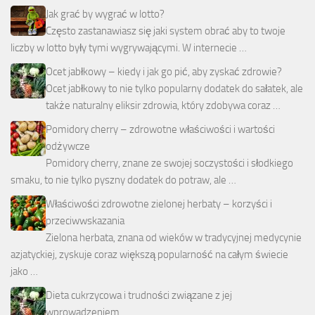
Jak grać by wygrać w lotto?
Często zastanawiasz się jaki system obrać aby to twoje
liczby w lotto były tymi wygrywającymi. W internecie …
Ocet jabłkowy – kiedy i jak go pić, aby zyskać zdrowie?
Ocet jabłkowy to nie tylko popularny dodatek do sałatek, ale
także naturalny eliksir zdrowia, który zdobywa coraz …
Pomidory cherry – zdrowotne właściwości i wartości
odżywcze
Pomidory cherry, znane ze swojej soczystości i słodkiego
smaku, to nie tylko pyszny dodatek do potraw, ale …
Właściwości zdrowotne zielonej herbaty – korzyści i
przeciwwskazania
Zielona herbata, znana od wieków w tradycyjnej medycynie
azjatyckiej, zyskuje coraz większą popularność na całym świecie
jako …
Dieta cukrzycowa i trudności związane z jej
wprowadzeniem