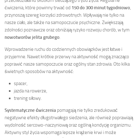
przeciwdziałaniu skutkom siedzącego trybu życia. Regularne
ćwiczenia, które powinny trwać od
150 do 300 minut tygodniowo
,
przynoszą szereg korzyści zdrowotnych. Wpływają nie tylko na
nasze ciało, ale także na samopoczucie psychiczne. Zwiększają
zdolności poznawcze oraz obniżają ryzyko rozwoju chorób, w tym
nowotworów jelita grubego
.
Wprowadzenie ruchu do codziennych obowiązków jest łatwe i
przyjemne. Nawet krótkie przerwy na aktywność mogą znacząco
poprawić nasze samopoczucie oraz ogólny stan zdrowia. Oto kilka
świetnych sposobów na aktywność:
spacer,
jazda na rowerze,
trening siłowy.
Systematyczne ćwiczenia
pomagają nie tylko zredukować
negatywne efekty długotrwałego siedzenia, ale również poprawiają
wydolność sercowo-naczyniową oraz ogólną kondycję organizmu.
Aktywny styl życia wspomaga lepsze krążenie krwi i może