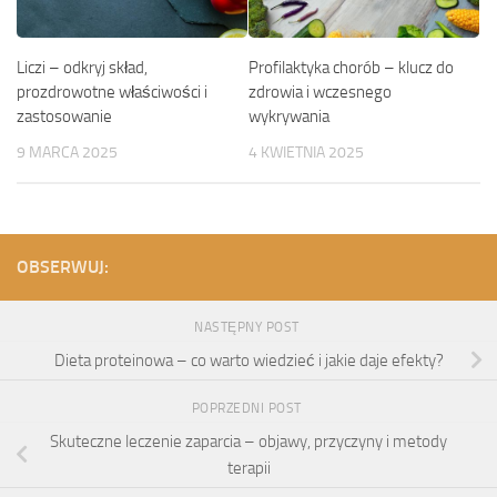
Liczi – odkryj skład,
Profilaktyka chorób – klucz do
prozdrowotne właściwości i
zdrowia i wczesnego
zastosowanie
wykrywania
9 MARCA 2025
4 KWIETNIA 2025
OBSERWUJ:
NASTĘPNY POST
Dieta proteinowa – co warto wiedzieć i jakie daje efekty?
POPRZEDNI POST
Skuteczne leczenie zaparcia – objawy, przyczyny i metody
terapii