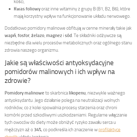
kości,
Kwas foliowy
oraz inne witaminy z grupy B (B1, B2, B6), które
mają korzystny wpływ na funkcjonowanie układu nerwowego.
Dodatkowo pomidory malinowe obfitują w cenne minerały takie jak
wapń
,
fosfor
,
żelazo
,
magnez
i
sód
. Te składniki odżywcze są
niezbędne dla wielu procesów metabolicznych oraz ogólnego stanu
zdrowia naszego organizmu.
Jakie są właściwości antyoksydacyjne
pomidorów malinowych i ich wpływ na
zdrowie?
Pomidory malinowe
to skarbnica
likopenu
, niezwykle ważnego
antyoksydantu. Jego działanie polega na neutralizacji wolnych
rodników, co z kolei spowalnia procesy starzenia oraz chroni
komórki przed szkodliwymi uszkodzeniami. Regularne włączanie
tych owoców do diety może obniżyć ryzyko zawału serca u
mężczyzn aż o
34%
, co podkreśla ich znaczenie w
profilaktyce
chorób
układu krążenia.