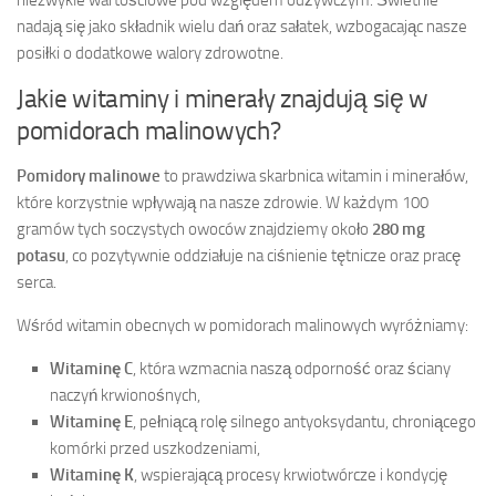
nadają się jako składnik wielu dań oraz sałatek, wzbogacając nasze
posiłki o dodatkowe walory zdrowotne.
Jakie witaminy i minerały znajdują się w
pomidorach malinowych?
Pomidory malinowe
to prawdziwa skarbnica witamin i minerałów,
które korzystnie wpływają na nasze zdrowie. W każdym 100
gramów tych soczystych owoców znajdziemy około
280 mg
potasu
, co pozytywnie oddziałuje na ciśnienie tętnicze oraz pracę
serca.
Wśród witamin obecnych w pomidorach malinowych wyróżniamy:
Witaminę C
, która wzmacnia naszą odporność oraz ściany
naczyń krwionośnych,
Witaminę E
, pełniącą rolę silnego antyoksydantu, chroniącego
komórki przed uszkodzeniami,
Witaminę K
, wspierającą procesy krwiotwórcze i kondycję