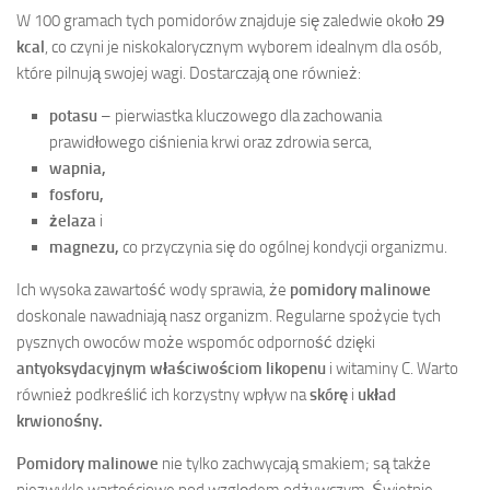
W 100 gramach tych pomidorów znajduje się zaledwie około
29
kcal
, co czyni je niskokalorycznym wyborem idealnym dla osób,
które pilnują swojej wagi. Dostarczają one również:
potasu
– pierwiastka kluczowego dla zachowania
prawidłowego ciśnienia krwi oraz zdrowia serca,
wapnia,
fosforu,
żelaza
i
magnezu,
co przyczynia się do ogólnej kondycji organizmu.
Ich wysoka zawartość wody sprawia, że
pomidory malinowe
doskonale nawadniają nasz organizm. Regularne spożycie tych
pysznych owoców może wspomóc odporność dzięki
antyoksydacyjnym właściwościom likopenu
i witaminy C. Warto
również podkreślić ich korzystny wpływ na
skórę
i
układ
krwionośny.
Pomidory malinowe
nie tylko zachwycają smakiem; są także
niezwykle wartościowe pod względem odżywczym. Świetnie