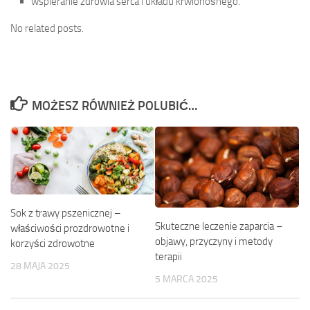
wspieranie zdrowia serca i układu krwionośnego.
No related posts.
MOŻESZ RÓWNIEŻ POLUBIĆ…
Sok z trawy pszenicznej –
Skuteczne leczenie zaparcia –
właściwości prozdrowotne i
objawy, przyczyny i metody
korzyści zdrowotne
terapii
28 MAJA 2025
5 MARCA 2025