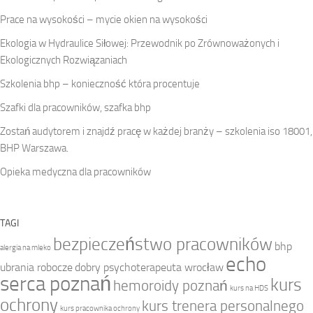
Prace na wysokości – mycie okien na wysokości
Ekologia w Hydraulice Siłowej: Przewodnik po Zrównoważonych i
Ekologicznych Rozwiązaniach
Szkolenia bhp – konieczność która procentuje
Szafki dla pracowników, szafka bhp
Zostań audytorem i znajdź pracę w każdej branży – szkolenia iso 18001,
BHP Warszawa.
Opieka medyczna dla pracowników
TAGI
bezpieczeństwo pracowników
bhp
alergia na mleko
echo
ubrania robocze
dobry psychoterapeuta wrocław
serca poznań
kurs
hemoroidy poznań
kurs na HDS
ochrony
kurs trenera personalnego
kurs pracownika ochrony