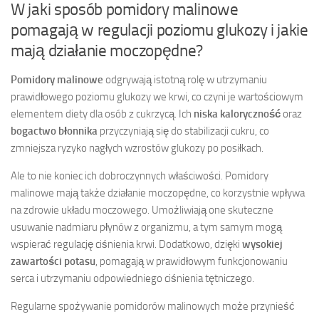
W jaki sposób pomidory malinowe
pomagają w regulacji poziomu glukozy i jakie
mają działanie moczopędne?
Pomidory malinowe
odgrywają istotną rolę w utrzymaniu
prawidłowego poziomu glukozy we krwi, co czyni je wartościowym
elementem diety dla osób z cukrzycą. Ich
niska kaloryczność
oraz
bogactwo błonnika
przyczyniają się do stabilizacji cukru, co
zmniejsza ryzyko nagłych wzrostów glukozy po posiłkach.
Ale to nie koniec ich dobroczynnych właściwości. Pomidory
malinowe mają także działanie moczopędne, co korzystnie wpływa
na zdrowie układu moczowego. Umożliwiają one skuteczne
usuwanie nadmiaru płynów z organizmu, a tym samym mogą
wspierać regulację ciśnienia krwi. Dodatkowo, dzięki
wysokiej
zawartości potasu
, pomagają w prawidłowym funkcjonowaniu
serca i utrzymaniu odpowiedniego ciśnienia tętniczego.
Regularne spożywanie pomidorów malinowych może przynieść