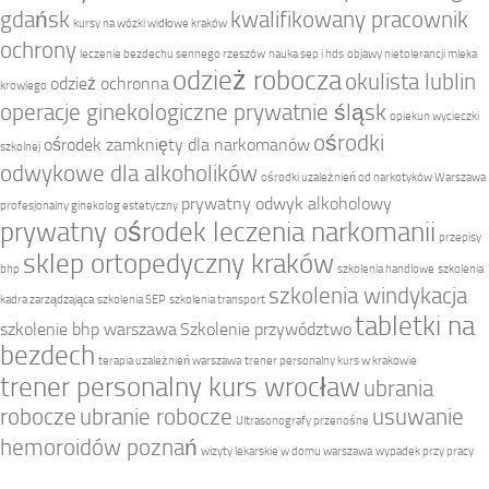
gdańsk
kwalifikowany pracownik
kursy na wózki widłowe kraków
ochrony
leczenie bezdechu sennego rzeszów
nauka sep i hds
objawy nietolerancji mleka
odzież robocza
okulista lublin
odzież ochronna
krowiego
operacje ginekologiczne prywatnie śląsk
opiekun wycieczki
ośrodki
ośrodek zamknięty dla narkomanów
szkolnej
odwykowe dla alkoholików
ośrodki uzależnień od narkotyków Warszawa
prywatny odwyk alkoholowy
profesjonalny ginekolog estetyczny
prywatny ośrodek leczenia narkomanii
przepisy
sklep ortopedyczny kraków
bhp
szkolenia handlowe
szkolenia
szkolenia windykacja
kadra zarządzająca
szkolenia SEP
szkolenia transport
tabletki na
szkolenie bhp warszawa
Szkolenie przywództwo
bezdech
terapia uzależnień warszawa
trener personalny kurs w krakowie
trener personalny kurs wrocław
ubrania
robocze
ubranie robocze
usuwanie
Ultrasonografy przenośne
hemoroidów poznań
wizyty lekarskie w domu warszawa
wypadek przy pracy