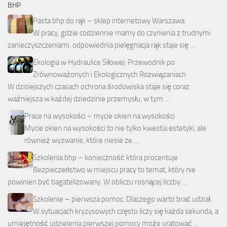
BHP
Pasta bhp do rąk – sklep internetowy Warszawa
W pracy, gdzie codziennie mamy do czynienia z trudnymi
zanieczyszczeniami, odpowiednia pielęgnacja rąk staje się …
Ekologia w Hydraulice Siłowej: Przewodnik po
Zrównoważonych i Ekologicznych Rozwiązaniach
W dzisiejszych czasach ochrona środowiska staje się coraz
ważniejsza w każdej dziedzinie przemysłu, w tym …
Prace na wysokości – mycie okien na wysokości
Mycie okien na wysokości to nie tylko kwestia estetyki, ale
również wyzwanie, które niesie ze …
Szkolenia bhp – konieczność która procentuje
Bezpieczeństwo w miejscu pracy to temat, który nie
powinien być bagatelizowany. W obliczu rosnącej liczby …
Szkolenie – pierwsza pomoc. Dlaczego warto brać udział.
W sytuacjach kryzysowych często liczy się każda sekunda, a
umiejętność udzielenia pierwszej pomocy może uratować …