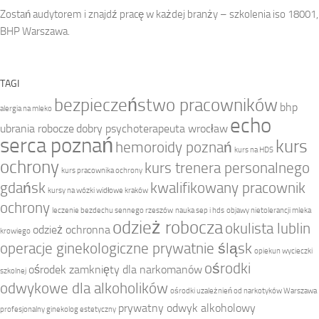
Zostań audytorem i znajdź pracę w każdej branży – szkolenia iso 18001,
BHP Warszawa.
TAGI
bezpieczeństwo pracowników
bhp
alergia na mleko
echo
ubrania robocze
dobry psychoterapeuta wrocław
serca poznań
kurs
hemoroidy poznań
kurs na HDS
ochrony
kurs trenera personalnego
kurs pracownika ochrony
gdańsk
kwalifikowany pracownik
kursy na wózki widłowe kraków
ochrony
leczenie bezdechu sennego rzeszów
nauka sep i hds
objawy nietolerancji mleka
odzież robocza
okulista lublin
odzież ochronna
krowiego
operacje ginekologiczne prywatnie śląsk
opiekun wycieczki
ośrodki
ośrodek zamknięty dla narkomanów
szkolnej
odwykowe dla alkoholików
ośrodki uzależnień od narkotyków Warszawa
prywatny odwyk alkoholowy
profesjonalny ginekolog estetyczny