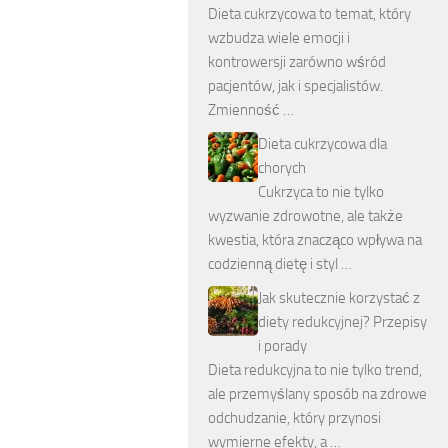
Dieta cukrzycowa to temat, który
wzbudza wiele emocji i
kontrowersji zarówno wśród
pacjentów, jak i specjalistów.
Zmienność …
Dieta cukrzycowa dla
chorych
Cukrzyca to nie tylko
wyzwanie zdrowotne, ale także
kwestia, która znacząco wpływa na
codzienną dietę i styl …
Jak skutecznie korzystać z
diety redukcyjnej? Przepisy
i porady
Dieta redukcyjna to nie tylko trend,
ale przemyślany sposób na zdrowe
odchudzanie, który przynosi
wymierne efekty, a …