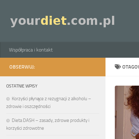
Skip to content
Współpraca i kontakt
OBSERWUJ:
OTAGO
OSTATNIE WPISY
Korzyści płynące z rezygnacji z alkoholu –
zdrowie i oszczędności
Dieta DASH – zasady, zdrowe produkty i
korzyści zdrowotne