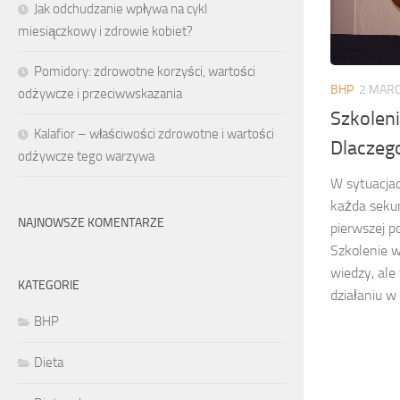
Jak odchudzanie wpływa na cykl
miesiączkowy i zdrowie kobiet?
Pomidory: zdrowotne korzyści, wartości
BHP
2 MARC
odżywcze i przeciwwskazania
Szkolen
Kalafior – właściwości zdrowotne i wartości
Dlaczego
odżywcze tego warzywa
W sytuacjac
każda sekun
NAJNOWSZE KOMENTARZE
pierwszej 
Szkolenie w
wiedzy, ale
KATEGORIE
działaniu w 
BHP
Dieta