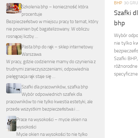
BHP
30 GRU
Szkolenia bhp – konieczność która
Szafki d
procentuje
Bezpieczeństwo w miejscu pracy to temat, który
bhp
nie powinien być bagatelizowany. W obliczu
Wybór odpo
rosnącej liczby …
nie tylko k
Pasta bhp do rąk – sklep internetowy
bezpieczeńs
Warszawa
Szafki BHP
W pracy, gdzie codziennie mamy do czynienia z
różnorodne 
trudnymi zanieczyszczeniami, odpowiednia
specyficzne 
pielęgnacja rąk staje się …
Szafki dla pracowników, szafka bhp
Wybór odpowiednich szafek dla
pracowników to nie tylko kwestia estetyki, ale
przede wszystkim bezpieczeństwa i …
Prace na wysokości – mycie okien na
wysokości
Mycie okien na wysokości to nie tylko