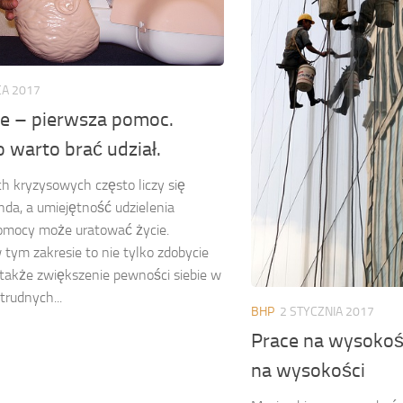
A 2017
ie – pierwsza pomoc.
 warto brać udział.
h kryzysowych często liczy się
da, a umiejętność udzielenia
pomocy może uratować życie.
 tym zakresie to nie tylko zdobycie
 także zwiększenie pewności siebie w
trudnych...
BHP
2 STYCZNIA 2017
Prace na wysokoś
na wysokości