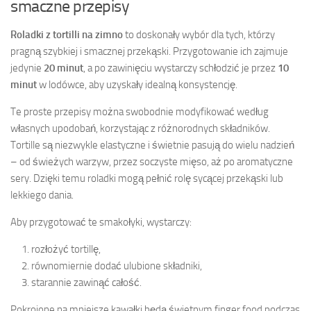
smaczne przepisy
Roladki z tortilli na zimno
to doskonały wybór dla tych, którzy
pragną szybkiej i smacznej przekąski. Przygotowanie ich zajmuje
jedynie
20 minut
, a po zawinięciu wystarczy schłodzić je przez
10
minut
w lodówce, aby uzyskały idealną konsystencję.
Te proste przepisy można swobodnie modyfikować według
własnych upodobań, korzystając z różnorodnych składników.
Tortille są niezwykle elastyczne i świetnie pasują do wielu nadzień
– od świeżych warzyw, przez soczyste mięso, aż po aromatyczne
sery. Dzięki temu roladki mogą pełnić rolę sycącej przekąski lub
lekkiego dania.
Aby przygotować te smakołyki, wystarczy:
rozłożyć tortillę,
równomiernie dodać ulubione składniki,
starannie zawinąć całość.
Pokrojone na mniejsze kawałki będą świetnym finger food podczas