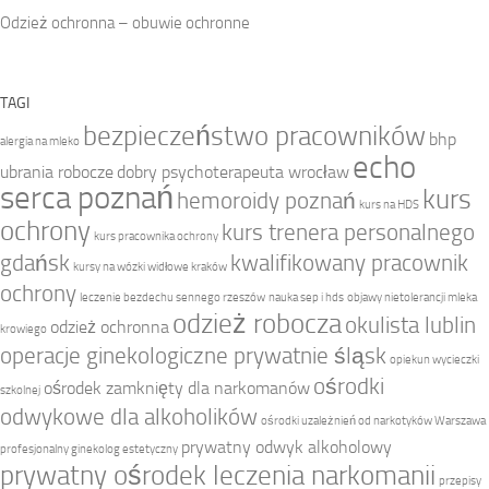
Odzież ochronna – obuwie ochronne
TAGI
bezpieczeństwo pracowników
bhp
alergia na mleko
echo
ubrania robocze
dobry psychoterapeuta wrocław
serca poznań
kurs
hemoroidy poznań
kurs na HDS
ochrony
kurs trenera personalnego
kurs pracownika ochrony
gdańsk
kwalifikowany pracownik
kursy na wózki widłowe kraków
ochrony
leczenie bezdechu sennego rzeszów
nauka sep i hds
objawy nietolerancji mleka
odzież robocza
okulista lublin
odzież ochronna
krowiego
operacje ginekologiczne prywatnie śląsk
opiekun wycieczki
ośrodki
ośrodek zamknięty dla narkomanów
szkolnej
odwykowe dla alkoholików
ośrodki uzależnień od narkotyków Warszawa
prywatny odwyk alkoholowy
profesjonalny ginekolog estetyczny
prywatny ośrodek leczenia narkomanii
przepisy