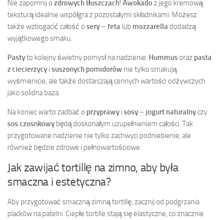
Nie zapomnij o
zdrowych tłuszczach
!
Awokado
z jego kremową
teksturą idealnie współgra z pozostałymi składnikami. Możesz
także wzbogacić całość o
sery
–
feta
lub
mozzarella
dodadzą
wyjątkowego smaku.
Pasty
to kolejny świetny pomysł na nadzienie.
Hummus
oraz
pasta
z ciecierzycy
i
suszonych pomidorów
nie tylko smakują
wyśmienicie, ale także dostarczają cennych wartości odżywczych
jako solidna baza.
Na koniec warto zadbać o
przyprawy
i
sosy
–
jogurt naturalny
czy
sos czosnkowy
będą doskonałym uzupełnieniem całości. Tak
przygotowane nadzienie nie tylko zachwyci podniebienie, ale
również będzie zdrowe i pełnowartościowe.
Jak zawijać tortillę na zimno, aby była
smaczna i estetyczna?
Aby przygotować smaczną zimną tortillę, zacznij od podgrzania
placków na patelni. Ciepłe tortille stają się elastyczne, co znacznie