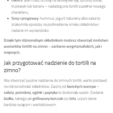
Owoce
: jeśli masz ochotę na słodką wersję, spróbuj dodać
truskawki lub banany – nadadzą one tortilli zupełnie nowego
charakteru,
Sosy i przyprawy
: hummus, jogurt naturalny albo salsa to
znakomite sposoby na podkreślenie smaku składników i
nadanie im wyrazistości.
Dzięki tym różnorodnym składnikom możesz stworzyć mnóstwo
wariantów tortilli na zimno – zarówno wegetariańskich, jak i
mięsnych.
Jak przygotować nadzienie do tortilli na
zimno?
Aby stworzyć pyszne nadzienie do zimnych tortilli, warto postawić
na różnorodność składników. Zacznij od
świeżych warzyw
–
sałata
,
pomidory
,
ogórki
i
papryka
to doskonały wybór. Dodanie
białka
, takiego jak
grillowany kurczak
czy
tofu
, uczyni danie
bardziej sycącym i wartościowym.