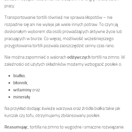
pracy.
Transportowanie tortilli również nie sprawia kłopotów – nie
rozpadnie się ani nie wyleje jak wiele innych potraw. To czyni ją
doskonałym wyborem dla osób prowadzących aktywne życie lub
pracujących w biurze. Co więcej, możliwość wcześniejszego
przygotowania tortilli pozwala zaoszczędzić cenny czas rano.
Nie można zapomnieć o walorach
odżywczych
tortilli na zimno. W
zależności od użytych składników możemy wzbogacić posiłek o:
białko
,
błonnik
,
witaminy
oraz
minerały
.
Na przykład dodając świeże warzywa oraz źródła białka takie jak
kurczak czy tofu, otrzymujemy zbilansowany posiłek.
Reasumując
, tortilla na zimno to wygodne i smaczne rozwiązanie