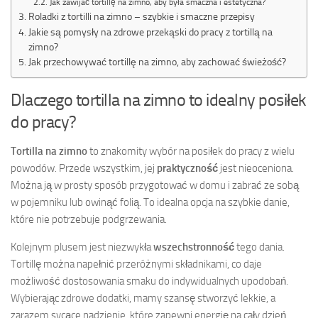
Jak zawijać tortillę na zimno, aby była smaczna i estetyczna?
Roladki z tortilli na zimno – szybkie i smaczne przepisy
Jakie są pomysły na zdrowe przekąski do pracy z tortillą na
zimno?
Jak przechowywać tortillę na zimno, aby zachować świeżość?
Dlaczego tortilla na zimno to idealny posiłek
do pracy?
Tortilla na zimno
to znakomity wybór na posiłek do pracy z wielu
powodów. Przede wszystkim, jej
praktyczność
jest nieoceniona.
Można ją w prosty sposób przygotować w domu i zabrać ze sobą
w pojemniku lub owinąć folią. To idealna opcja na szybkie danie,
które nie potrzebuje podgrzewania.
Kolejnym plusem jest niezwykła
wszechstronność
tego dania.
Tortillę można napełnić przeróżnymi składnikami, co daje
możliwość dostosowania smaku do indywidualnych upodobań.
Wybierając zdrowe dodatki, mamy szansę stworzyć lekkie, a
zarazem sycące nadzienie, które zapewni energię na cały dzień