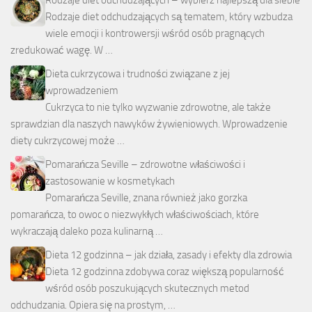
Rodzaje diet odchudzających – wybierz najlepszą dla siebie
Rodzaje diet odchudzających są tematem, który wzbudza
wiele emocji i kontrowersji wśród osób pragnących
zredukować wagę. W …
Dieta cukrzycowa i trudności związane z jej
wprowadzeniem
Cukrzyca to nie tylko wyzwanie zdrowotne, ale także
sprawdzian dla naszych nawyków żywieniowych. Wprowadzenie
diety cukrzycowej może …
Pomarańcza Seville – zdrowotne właściwości i
zastosowanie w kosmetykach
Pomarańcza Seville, znana również jako gorzka
pomarańcza, to owoc o niezwykłych właściwościach, które
wykraczają daleko poza kulinarną …
Dieta 12 godzinna – jak działa, zasady i efekty dla zdrowia
Dieta 12 godzinna zdobywa coraz większą popularność
wśród osób poszukujących skutecznych metod
odchudzania. Opiera się na prostym, …