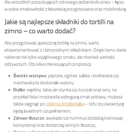
dla wszystkich poszukujących zdrowego jedzenia do pracy – łączy
w sobie smakowitość z łatwością przygotowania oraz mobilnością.
Jakie są najlepsze składniki do tortilli na
zimno – co warto dodać?
Aby przygotować apetyczną tortillę na zimno, warto
eksperymentować z różnorodnymi składnikami. Dzięki temu danie
nabierze nie tylko wyjątkowego smaku, ale również wartości
odżywczych. Oto kilka interesujących propozycji:
Świeże warzywa
: papryka, ogórek, sałata, rzodkiewka czy
marchewka to doskonałe wybory,
Białko
: wędliny, takie jak szynka czy kurczak oraz sery, na
przykład feta i mozzarella wzbogacą smak potrawy, możesz
także sięgnąć po
roślinne źródła białka
– tofu czy ciecierzycę
będą świetnym uzupełnieniem,
Zdrowe tłuszcze
: awokado lub hummus dodadzą kremowej
konsystencji oraz dostarczą cennych tłuszczy,