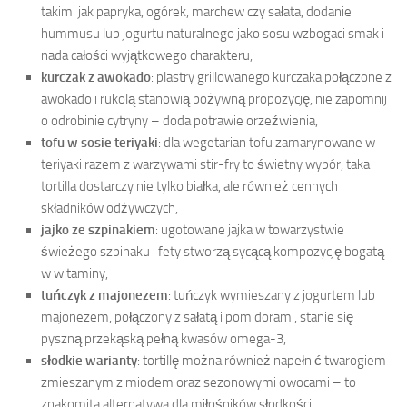
takimi jak papryka, ogórek, marchew czy sałata, dodanie
hummusu lub jogurtu naturalnego jako sosu wzbogaci smak i
nada całości wyjątkowego charakteru,
kurczak z awokado
: plastry grillowanego kurczaka połączone z
awokado i rukolą stanowią pożywną propozycję, nie zapomnij
o odrobinie cytryny – doda potrawie orzeźwienia,
tofu w sosie teriyaki
: dla wegetarian tofu zamarynowane w
teriyaki razem z warzywami stir-fry to świetny wybór, taka
tortilla dostarczy nie tylko białka, ale również cennych
składników odżywczych,
jajko ze szpinakiem
: ugotowane jajka w towarzystwie
świeżego szpinaku i fety stworzą sycącą kompozycję bogatą
w witaminy,
tuńczyk z majonezem
: tuńczyk wymieszany z jogurtem lub
majonezem, połączony z sałatą i pomidorami, stanie się
pyszną przekąską pełną kwasów omega-3,
słodkie warianty
: tortillę można również napełnić twarogiem
zmieszanym z miodem oraz sezonowymi owocami – to
znakomita alternatywa dla miłośników słodkości.