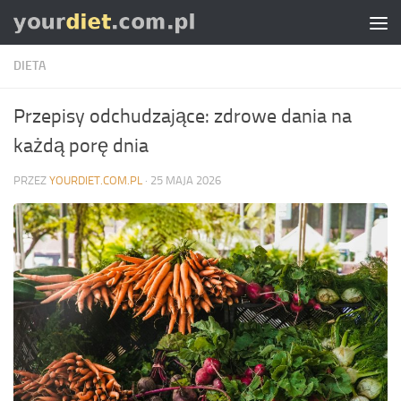
Skip to content
DIETA
Przepisy odchudzające: zdrowe dania na
każdą porę dnia
PRZEZ
YOURDIET.COM.PL
·
25 MAJA 2026