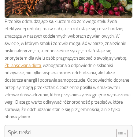
Przepisy odchudzające są kluczem do zdrowego stylu życia i
efektywnej redukcji masy ciała, a ich rola staje się coraz bardziej
znacząca w naszych codziennych wyborach żywieniowych. W
świecie, w którym smak i zdrowie mogą iść w parze, znalezienie
niskokalorycznych, a jednocześnie sycących dań staje się
priorytetem dla wielu osób pragnących zadbać o swoją sylwetkę.
Zbilansowana dieta
, wzbogacona o odpowiednie składniki
odżywcze, nie tylko wspiera proces odchudzania, ale także
dostarcza energii i poprawia samopoczucie. Odpowiednio dobrane
przepisy mogą przekształcić codzienne posiłki w smakowite i
zdrowe doświadczenie, które przyspieszy osiągnięcie wymarzonej
wagi. Dlatego warto odkrywać różnorodność przepisów, które
sprawią, że odchudzanie stanie się przyjemnością, a nie tylko
obowiązkiem.
Spis treści