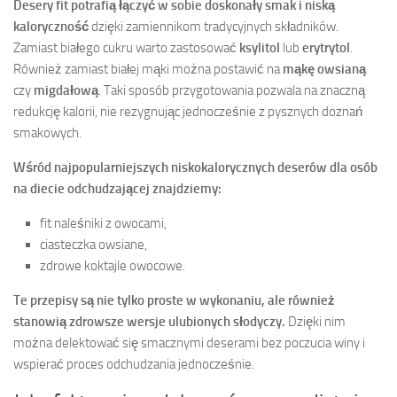
Desery fit potrafią łączyć w sobie doskonały smak i niską
kaloryczność
dzięki zamiennikom tradycyjnych składników.
Zamiast białego cukru warto zastosować
ksylitol
lub
erytrytol
.
Również zamiast białej mąki można postawić na
mąkę owsianą
czy
migdałową
. Taki sposób przygotowania pozwala na znaczną
redukcję kalorii, nie rezygnując jednocześnie z pysznych doznań
smakowych.
Wśród najpopularniejszych niskokalorycznych deserów dla osób
na diecie odchudzającej znajdziemy:
fit naleśniki z owocami,
ciasteczka owsiane,
zdrowe koktajle owocowe.
Te przepisy są nie tylko proste w wykonaniu, ale również
stanowią zdrowsze wersje ulubionych słodyczy.
Dzięki nim
można delektować się smacznymi deserami bez poczucia winy i
wspierać proces odchudzania jednocześnie.