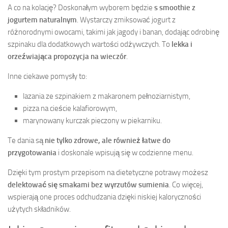
A co na kolację? Doskonałym wyborem będzie
s smoothie z
jogurtem naturalnym
. Wystarczy zmiksować jogurt z
różnorodnymi owocami, takimi jak jagody i banan, dodając odrobinę
szpinaku dla dodatkowych wartości odżywczych. To
lekka i
orzeźwiająca propozycja na wieczór
.
Inne ciekawe pomysły to:
lazania ze szpinakiem z makaronem pełnoziarnistym,
pizza na cieście kalafiorowym,
marynowany kurczak pieczony w piekarniku.
Te dania są
nie tylko zdrowe, ale również łatwe do
przygotowania
i doskonale wpisują się w codzienne menu.
Dzięki tym prostym przepisom na dietetyczne potrawy możesz
delektować się smakami bez wyrzutów sumienia
. Co więcej,
wspierają one proces odchudzania dzięki niskiej kaloryczności
użytych składników.