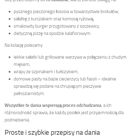
pysznego pieczonego łososia w towarzystwie brokułów,
sałatkę z kurczakiem oraz komosą ryżową,
smakowity burger przygotowany z soczewicy,
dietyczną pizzę na spodzie kalafiorowym.
Na kolację polecamy:
lekkie sałatki lub grillowane warzywa w połączeniu z chudym
mięsem,
wrapy ze szpinakiem i tuńczykiem,
domowe pasty na bazie ciecierzycy lub fasoli – idealnie
sprawdzą się podane na chrupiącym pieczywie
pełnoziarnistym.
Wszystkie te dania wspierają proces odchudzania
, a ich
różnorodność sprawia, że każdy posiłek jest przyjemnością dla
podniebienia.
Proste i szybkie przepisy na dania