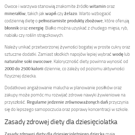
Owoce i warzywa stanowią znakomite źródło
witamin
oraz
minerałów
, takich jak
wapń
czy
żelazo
. Warto wzbogacić
codzienną dietę o
pełnoziarniste produkty zbożowe
, które oferują
błonnik
oraz
energię
. Białko można uzyskać z chudego mięsa, ryb,
nabiału czy roślin strączkowych.
Należy unikać przetworzonej żywności bogatej w proste cukry oraz
sztuczne dodatki. Zamiast słodkich napojów lepiej wybrać
wodę
lub
naturalne soki owocowe
. Kaloryczność diety powinna wynosić od
2000 do 2500 kalorii
dziennie, co zależy od poziomu aktywności
fizycznej dziecka.
Dodatkowo angażowanie malucha w planowanie posiłków oraz
zakupy może pomóc mu rozwijać zdrowe nawyki żywieniowe na
przyszłość.
Regularne jedzenie zrównoważonych dań
przyczynia
się do lepszego samopoczucia oraz poprawy koncentracji w szkole.
Zasady zdrowej diety dla dziesięciolatka
Zasady zdrowej diety dla dziesięcioletniego dziecka
mają