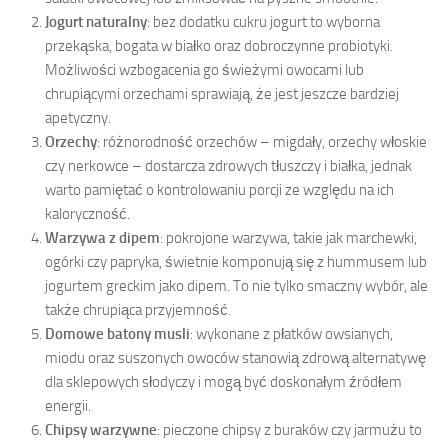
Jogurt naturalny
: bez dodatku cukru jogurt to wyborna
przekąska, bogata w białko oraz dobroczynne probiotyki.
Możliwości wzbogacenia go świeżymi owocami lub
chrupiącymi orzechami sprawiają, że jest jeszcze bardziej
apetyczny.
Orzechy
: różnorodność orzechów – migdały, orzechy włoskie
czy nerkowce – dostarcza zdrowych tłuszczy i białka, jednak
warto pamiętać o kontrolowaniu porcji ze względu na ich
kaloryczność.
Warzywa z dipem
: pokrojone warzywa, takie jak marchewki,
ogórki czy papryka, świetnie komponują się z hummusem lub
jogurtem greckim jako dipem. To nie tylko smaczny wybór, ale
także chrupiąca przyjemność.
Domowe batony musli
: wykonane z płatków owsianych,
miodu oraz suszonych owoców stanowią zdrową alternatywę
dla sklepowych słodyczy i mogą być doskonałym źródłem
energii.
Chipsy warzywne
: pieczone chipsy z buraków czy jarmużu to