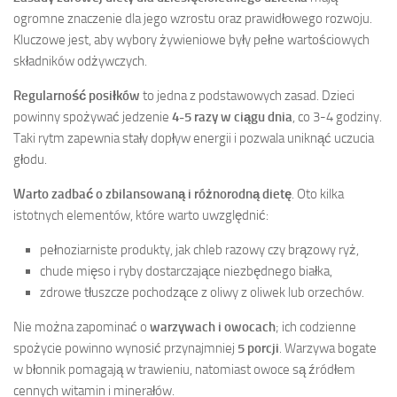
ogromne znaczenie dla jego wzrostu oraz prawidłowego rozwoju.
Kluczowe jest, aby wybory żywieniowe były pełne wartościowych
składników odżywczych.
Regularność posiłków
to jedna z podstawowych zasad. Dzieci
powinny spożywać jedzenie
4-5 razy w ciągu dnia
, co 3-4 godziny.
Taki rytm zapewnia stały dopływ energii i pozwala uniknąć uczucia
głodu.
Warto zadbać o zbilansowaną i różnorodną dietę
. Oto kilka
istotnych elementów, które warto uwzględnić:
pełnoziarniste produkty, jak chleb razowy czy brązowy ryż,
chude mięso i ryby dostarczające niezbędnego białka,
zdrowe tłuszcze pochodzące z oliwy z oliwek lub orzechów.
Nie można zapominać o
warzywach i owocach
; ich codzienne
spożycie powinno wynosić przynajmniej
5 porcji
. Warzywa bogate
w błonnik pomagają w trawieniu, natomiast owoce są źródłem
cennych witamin i minerałów.