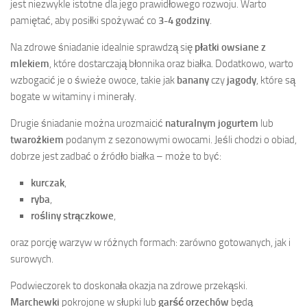
jest niezwykle istotne dla jego prawidłowego rozwoju. Warto
pamiętać, aby posiłki spożywać co
3-4 godziny
.
Na zdrowe śniadanie idealnie sprawdzą się
płatki owsiane z
mlekiem
, które dostarczają błonnika oraz białka. Dodatkowo, warto
wzbogacić je o świeże owoce, takie jak
banany
czy
jagody
, które są
bogate w witaminy i minerały.
Drugie śniadanie można urozmaicić
naturalnym jogurtem
lub
twarożkiem
podanym z sezonowymi owocami. Jeśli chodzi o obiad,
dobrze jest zadbać o źródło białka – może to być:
kurczak
,
ryba
,
rośliny strączkowe
,
oraz porcję warzyw w różnych formach: zarówno gotowanych, jak i
surowych.
Podwieczorek to doskonała okazja na zdrowe przekąski.
Marchewki
pokrojone w słupki lub
garść orzechów
będą