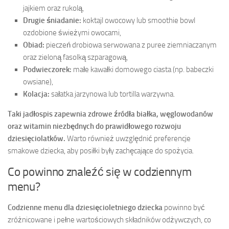
jajkiem oraz rukolą,
Drugie śniadanie:
koktajl owocowy lub smoothie bowl
ozdobione świeżymi owocami,
Obiad:
pieczeń drobiowa serwowana z puree ziemniaczanym
oraz zieloną fasolką szparagową,
Podwieczorek:
małe kawałki domowego ciasta (np. babeczki
owsiane),
Kolacja:
sałatka jarzynowa lub tortilla warzywna.
Taki jadłospis zapewnia zdrowe źródła białka, węglowodanów
oraz witamin niezbędnych do prawidłowego rozwoju
dziesięciolatków.
Warto również uwzględnić preferencje
smakowe dziecka, aby posiłki były zachęcające do spożycia.
Co powinno znaleźć się w codziennym
menu?
Codzienne menu dla dziesięcioletniego dziecka
powinno być
zróżnicowane i pełne wartościowych składników odżywczych, co