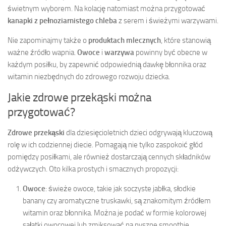
świetnym wyborem. Na kolację natomiast można przygotować
kanapki z pełnoziarnistego chleba
z serem i świeżymi warzywami.
Nie zapominajmy także o
produktach mlecznych
, które stanowią
ważne źródło wapnia.
Owoce
i
warzywa
powinny być obecne w
każdym posiłku, by zapewnić odpowiednią dawkę błonnika oraz
witamin niezbędnych do zdrowego rozwoju dziecka.
Jakie zdrowe przekąski można
przygotować?
Zdrowe przekąski
dla dziesięcioletnich dzieci odgrywają kluczową
rolę w ich codziennej diecie. Pomagają nie tylko zaspokoić głód
pomiędzy posiłkami, ale również dostarczają cennych składników
odżywczych. Oto kilka prostych i smacznych propozycji:
Owoce
: świeże owoce, takie jak soczyste jabłka, słodkie
banany czy aromatyczne truskawki, są znakomitym źródłem
witamin oraz błonnika. Można je podać w formie kolorowej
sałatki owocowej lub zmiksować na pyszne smoothie.