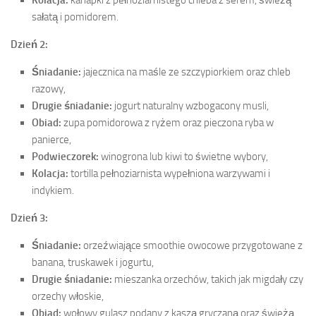
Kolacja:
kanapki z pełnoziarnistego chleba z serem, świeżą
sałatą i pomidorem.
Dzień 2:
Śniadanie:
jajecznica na maśle ze szczypiorkiem oraz chleb
razowy,
Drugie śniadanie:
jogurt naturalny wzbogacony musli,
Obiad:
zupa pomidorowa z ryżem oraz pieczona ryba w
panierce,
Podwieczorek:
winogrona lub kiwi to świetne wybory,
Kolacja:
tortilla pełnoziarnista wypełniona warzywami i
indykiem.
Dzień 3:
Śniadanie:
orzeźwiające smoothie owocowe przygotowane z
banana, truskawek i jogurtu,
Drugie śniadanie:
mieszanka orzechów, takich jak migdały czy
orzechy włoskie,
Obiad:
wołowy gulasz podany z kaszą gryczaną oraz świeżą