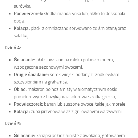
surówką,
Podwieczorek:
słodka mandarynka lub jabłko to doskonała
opcja,
Kolacja:
placki ziemniaczane serwowane ze śmietaną oraz
sałatką.
Dzień 4:
Śniadanie:
płatki owsiane na mleku polane miodem,
wzbogacone sezonowymi owocami,
Drugie śniadanie:
serek wiejski podany z rzodkiewkami i
szczypiorkiem na grahamce,
Obiad:
makaron pełnoziarnisty w aromatycznym sosie
pomidorowym z bazylią oraz kolorowa sałatka grecka,
Podwieczorek:
banan lub suszone owoce, takie jak morele,
Kolacja:
zupa jarzynowa wraz z grillowanymi warzywami.
Dzień 5:
Śniadanie:
kanapki pełnoziarniste z awokado, gotowanym