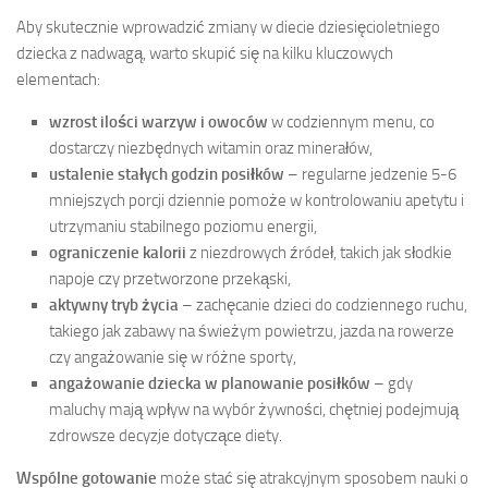
Aby skutecznie wprowadzić zmiany w diecie dziesięcioletniego
dziecka z nadwagą, warto skupić się na kilku kluczowych
elementach:
wzrost ilości warzyw i owoców
w codziennym menu, co
dostarczy niezbędnych witamin oraz minerałów,
ustalenie stałych godzin posiłków
– regularne jedzenie 5-6
mniejszych porcji dziennie pomoże w kontrolowaniu apetytu i
utrzymaniu stabilnego poziomu energii,
ograniczenie kalorii
z niezdrowych źródeł, takich jak słodkie
napoje czy przetworzone przekąski,
aktywny tryb życia
– zachęcanie dzieci do codziennego ruchu,
takiego jak zabawy na świeżym powietrzu, jazda na rowerze
czy angażowanie się w różne sporty,
angażowanie dziecka w planowanie posiłków
– gdy
maluchy mają wpływ na wybór żywności, chętniej podejmują
zdrowsze decyzje dotyczące diety.
Wspólne gotowanie
może stać się atrakcyjnym sposobem nauki o