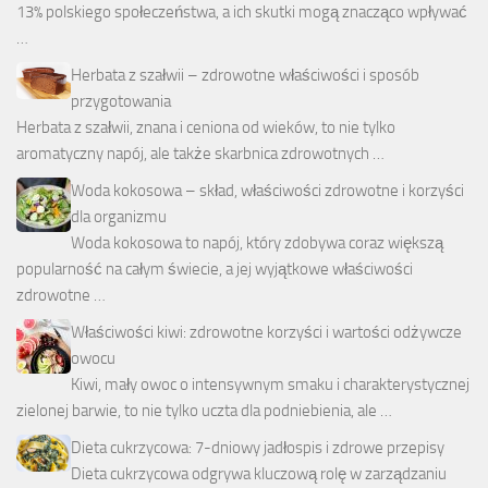
13% polskiego społeczeństwa, a ich skutki mogą znacząco wpływać
…
Herbata z szałwii – zdrowotne właściwości i sposób
przygotowania
Herbata z szałwii, znana i ceniona od wieków, to nie tylko
aromatyczny napój, ale także skarbnica zdrowotnych …
Woda kokosowa – skład, właściwości zdrowotne i korzyści
dla organizmu
Woda kokosowa to napój, który zdobywa coraz większą
popularność na całym świecie, a jej wyjątkowe właściwości
zdrowotne …
Właściwości kiwi: zdrowotne korzyści i wartości odżywcze
owocu
Kiwi, mały owoc o intensywnym smaku i charakterystycznej
zielonej barwie, to nie tylko uczta dla podniebienia, ale …
Dieta cukrzycowa: 7-dniowy jadłospis i zdrowe przepisy
Dieta cukrzycowa odgrywa kluczową rolę w zarządzaniu