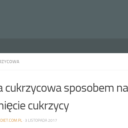
KRZYCOWA
a cukrzycowa sposobem n
nięcie cukrzycy
DIET.COM.PL
·
3 LISTOPADA 2017