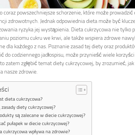
to coraz powszechniejsze schorzenie, które może prowadzi
cji zdrowotnych. Jednak odpowiednia dieta może być klucz
zowania ryzyka jej wystąpienia. Dieta cukrzycowa nie tylko
aniu poziomu cukru we krwi, ale także wspiera zdrowe nawy
ne dla każdego z nas. Poznanie zasad tej diety oraz produkt
 do codziennego jadłospisu, może przynieść wiele korzyści 
to zatem zgłębić temat diety cukrzycowej, by zrozumieć, ja
a nasze zdrowie.
eści
est dieta cukrzycowa?
ą zasady diety cukrzycowej?
rodukty są zalecane w diecie cukrzycowej?
kać pułapek w diecie cukrzycowej?
ta cukrzycowa wpływa na zdrowie?