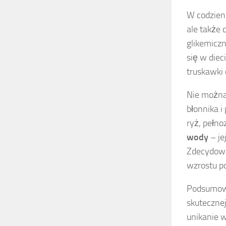
W codzien
ale także 
glikemiczn
się w diec
truskawki 
Nie możn
błonnika i
ryż, pełno
wody
– je
Zdecydowa
wzrostu p
Podsumowu
skuteczne
unikanie 