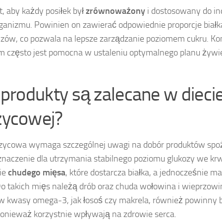
st, aby każdy posiłek był
zrównoważony
i dostosowany do i
rganizmu. Powinien on zawierać odpowiednie proporcje bia
czów, co pozwala na lepsze zarządzanie poziomem cukru. Kon
em często jest pomocna w ustaleniu optymalnego planu żywi
 produkty są zalecane w dieci
zycowej?
rzycowa wymaga szczególnej uwagi na dobór produktów sp
naczenie dla utrzymania stabilnego poziomu glukozy we krwi
ie
chudego mięsa
, które dostarcza białka, a jednocześnie m
Do takich mięs należą drób oraz chuda wołowina i wieprzowi
 w kwasy omega-3, jak łosoś czy makrela, również powinny 
ponieważ korzystnie wpływają na zdrowie serca.