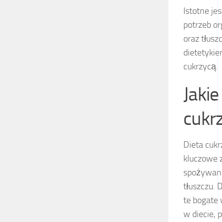
Istotne je
potrzeb o
oraz tłusz
dietetyki
cukrzycą.
Jakie
cukr
Dieta cuk
kluczowe z
spożywan
tłuszczu. 
te bogate
w diecie, 