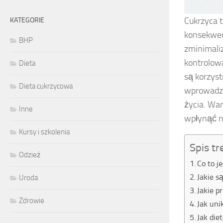
Cukrzyca 
KATEGORIE
konsekwen
BHP
zminimali
kontrolow
Dieta
są korzyst
Dieta cukrzycowa
wprowadzić
życia. War
Inne
wpłynąć n
Kursy i szkolenia
Spis tr
Odzież
Co to j
Jakie s
Uroda
Jakie p
Zdrowie
Jak uni
Jak die