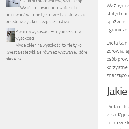
Szafki dla pracowników, szafka bhp
Ważnym as
Wybór odpowiednich szafek dla
stałych pó
pracowników to nie tylko kwestia estetyki, ale
spożycie c
przede wszystkim bezpieczeństwa i …
ograniczen
Prace na wysokości – mycie okien na
wysokości
Dieta ta n
Mycie okien na wysokości to nie tylko
zdrowia, s
kwestia estetyki, ale również wyzwanie, które
osób prow
niesie ze …
korzystne
znacząco w
Jakie
Dieta cuk
zasadą je
cukru we k