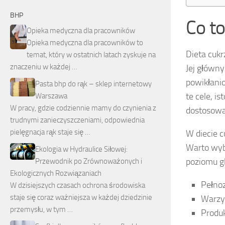
BHP
Co to
Opieka medyczna dla pracowników
Opieka medyczna dla pracowników to
Dieta cuk
temat, który w ostatnich latach zyskuje na
znaczeniu w każdej …
Jej główn
powikłani
Pasta bhp do rąk – sklep internetowy
te cele, 
Warszawa
W pracy, gdzie codziennie mamy do czynienia z
dostosowa
trudnymi zanieczyszczeniami, odpowiednia
pielęgnacja rąk staje się …
W diecie 
Warto wyb
Ekologia w Hydraulice Siłowej:
poziomu gl
Przewodnik po Zrównoważonych i
Ekologicznych Rozwiązaniach
Pełnoz
W dzisiejszych czasach ochrona środowiska
staje się coraz ważniejsza w każdej dziedzinie
Warzy
przemysłu, w tym …
Produk