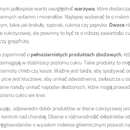
nym jadłospisie warto uwzględnić
warzywa
, które dostarcza
cennych witamin i minerałów. Najlepiej wybierać te o niskim
ym, takie jak brokuły, szpinak, cukinia czy papryka.
Owoce
ró
ie cukrzycowej, ale powinny to być te o niższej zawartości cuk
czy grejpfruty.
a zapomnieć o
pełnoziarnistych produktach zbożowych
, kt
 pomagają w stabilizacji poziomu cukru. Takie produkty to m
ziarnisty chleb czy kasze. Ważne jest także, aby spożywać o
j picie jest kluczowe, aby unikać odwodnienia, zwłaszcza u o
nie należy unikać napojów słodzonych, które mogą prowadz
oziomu cukru we krwi.
jąc, odpowiedni dobór produktów w diecie cukrzycowej jes
j kontroli nad chorobą. Dbanie o różnorodność składników 
węglowodanów o wysokim indeksie glikemicznym pozwoli na