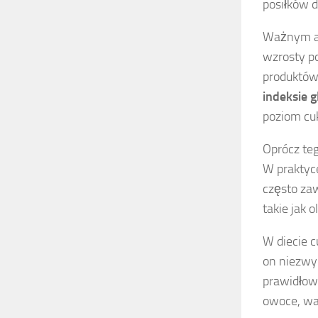
posiłków d
Ważnym as
wzrosty p
produktów
indeksie 
poziom cu
Oprócz te
W praktyc
często zaw
takie jak 
W diecie 
on niezwy
prawidłowe
owoce, wa