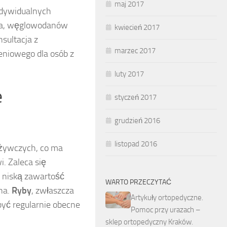
maj 2017
ndywidualnych
łka, węglowodanów
kwiecień 2017
sultacja z
marzec 2017
eniowego dla osób z
luty 2017
e
styczeń 2017
grudzień 2016
listopad 2016
ożywczych, co ma
. Zaleca się
a niską zawartość
WARTO PRZECZYTAĆ
na.
Ryby
, zwłaszcza
Artykuły ortopedyczne.
być regularnie obecne
Pomoc przy urazach –
sklep ortopedyczny Kraków.