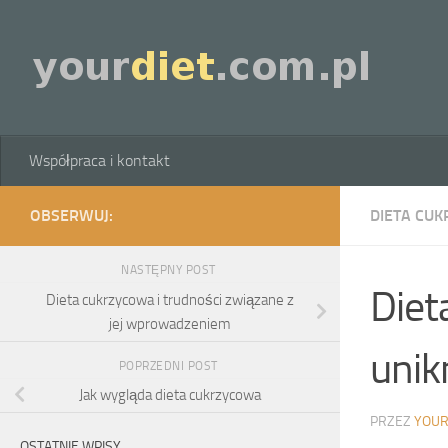
Skip to content
Współpraca i kontakt
OBSERWUJ:
DIETA CU
NASTĘPNY POST
Diet
Dieta cukrzycowa i trudności związane z
jej wprowadzeniem
unik
POPRZEDNI POST
Jak wygląda dieta cukrzycowa
PRZEZ
YOUR
OSTATNIE WPISY