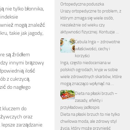
Ortopedyczna poduszka
ją nie tylko błonnika,
Urazy ortopedyczne to problem, z
 indeksie
którym zmaga się wiele osób,
wnież mogą znaleźć
niezależnie od wieku czy
aktywności fizycznej. Kontuzje …
ru, takie jak jagody,
Cebula Inga – zdrowotne
właściwości, cechy i
óre są źródłem
korzyści
iędzy innymi brązowy
Inga, często niedoceniana w
polskich ogrodach, kryje w sobie
dpowiednią ilość
wiele zdrowotnych skarbów, które
sób z cukrzycą.
mogą znacząco wpłynąć na …
ić do nagłego
Dieta na płaski brzuch –
zasady, efekty i
przykładowy jadłospis
t kluczem do
Dieta na płaski brzuch to nie tylko
odżywczych oraz
chwilowa moda, ale zdrowy styl
 lepsze zarządzanie
życia, który może przynieść