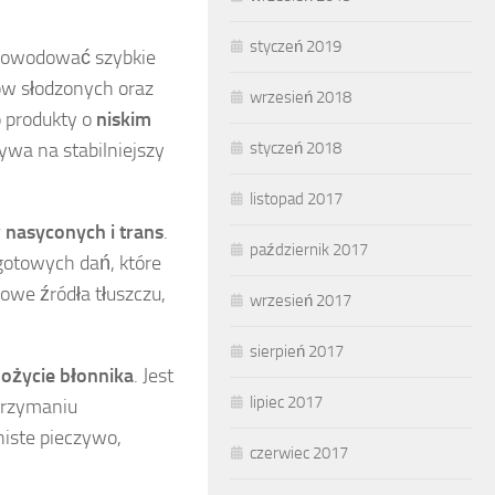
styczeń 2019
 powodować szybkie
ów słodzonych oraz
wrzesień 2018
o produkty o
niskim
styczeń 2018
ływa na stabilniejszy
listopad 2017
 nasyconych i trans
.
październik 2017
gotowych dań, które
owe źródła tłuszczu,
wrzesień 2017
sierpień 2017
ożycie błonnika
. Jest
lipiec 2017
trzymaniu
niste pieczywo,
czerwiec 2017