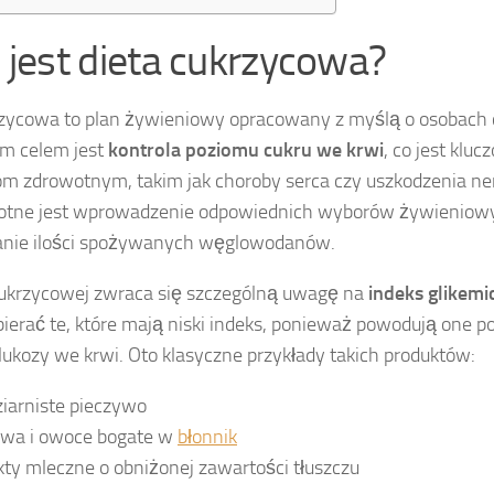
 jest dieta cukrzycowa?
rzycowa to plan żywieniowy opracowany z myślą o osobach 
ym celem jest
kontrola poziomu cukru we krwi
, co jest klu
om zdrowotnym, takim jak choroby serca czy uszkodzenia n
istotne jest wprowadzenie odpowiednich wyborów żywieniow
nie ilości spożywanych węglowodanów.
cukrzycowej zwraca się szczególną uwagę na
indeks glikemi
ierać te, które mają niski indeks, ponieważ powodują one p
ukozy we krwi. Oto klasyczne przykłady takich produktów:
iarniste pieczywo
wa i owoce bogate w
błonnik
ty mleczne o obniżonej zawartości tłuszczu