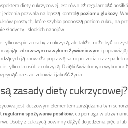
pektem diety cukrzycowej jest również regularność posił
r jedzenia pozwala na lepszą kontrolę
poziomu glukozy
. Wa
ukrów prostych, które szybko podnoszą poziom cukru, na prz
ie słodyczy i słodkich napojów.
ie tylko wspiera osoby z cukrzycą, ale także może być korzys
przyjając
zdrowszym nawykom żywieniowym
i poprawiając
adzących ją zauważa poprawę samopoczucia oraz spadek mas
 nie tylko dla osób z cukrzycą. Dzięki świadomym wyboro
płynąć na stan zdrowia i jakość życia.
 są zasady diety cukrzycowej?
rzycowa jest kluczowym elementem zarządzania tym schor
st
regularne spożywanie posiłków
, co pomaga w utrzymaniu
rwi. Osoby z cukrzycą powinny dążyć do jedzenia pięciu lub