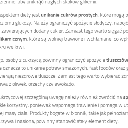
ziennie, aby uniknąć nagłych skoków glikemii.
pektem diety jest
unikanie cukrów prostych
, które mogą
oziomu glukozy. Należy ograniczyć spożycie słodyczy, napoj
 zawierających dodany cukier. Zamiast tego warto sięgać p
glikemicznym
, które są wolniej trawione i wchłaniane, co wp
kru we krwi.
go, osoby z cukrzycą powinny ograniczyć spożycie
tłuszczów
e oznacza to unikanie potraw smażonych, fast foodów oraz 
ierają niezdrowe tłuszcze. Zamiast tego warto wybierać zdr
oliwa z oliwek, orzechy czy awokado.
cukrzycowej szczególną uwagę należy również zwrócić na
sp
kle korzystny, ponieważ wspomaga trawienie i pomaga w u
j masy ciała. Produkty bogate w błonnik, takie jak pełnoziar
rzywa i nasiona, powinny stanowić stały element diety.