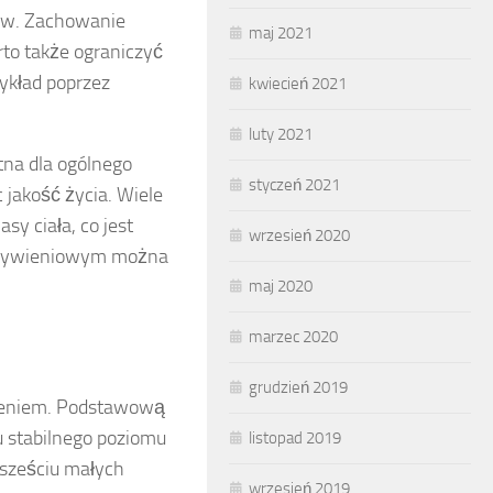
ków. Zachowanie
maj 2021
rto także ograniczyć
ykład poprzez
kwiecień 2021
luty 2021
tna dla ogólnego
styczeń 2021
 jakość życia. Wiele
y ciała, co jest
wrzesień 2020
m żywieniowym można
maj 2020
marzec 2020
grudzień 2019
zeniem. Podstawową
 stabilnego poziomu
listopad 2019
 sześciu małych
wrzesień 2019