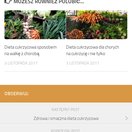
MOŻESZ RÓWNIEŻ POLUBIĆ…
Dieta cukrzycowa sposobem
Dieta cukrzycowa dla chorych
na walkę z chorobą
na cukrzycę i nie tylko
3 LISTOPADA 2017
3 LISTOPADA 2017
OBSERWUJ:
NASTĘPNY POST
Zdrowa i smaczna dieta cukrzycowa
POPRZEDNI POST