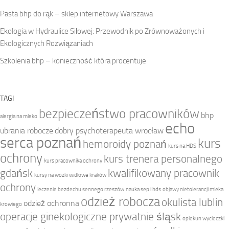
Pasta bhp do rąk – sklep internetowy Warszawa
Ekologia w Hydraulice Siłowej: Przewodnik po Zrównoważonych i
Ekologicznych Rozwiązaniach
Szkolenia bhp – konieczność która procentuje
TAGI
bezpieczeństwo pracowników
bhp
alergia na mleko
echo
ubrania robocze
dobry psychoterapeuta wrocław
serca poznań
kurs
hemoroidy poznań
kurs na HDS
ochrony
kurs trenera personalnego
kurs pracownika ochrony
gdańsk
kwalifikowany pracownik
kursy na wózki widłowe kraków
ochrony
leczenie bezdechu sennego rzeszów
nauka sep i hds
objawy nietolerancji mleka
odzież robocza
okulista lublin
odzież ochronna
krowiego
operacje ginekologiczne prywatnie śląsk
opiekun wycieczki