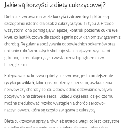
Jakie są korzyści z diety cukrzycowej?
Dieta cukrzycowa ma wiele
korzyści zdrowotnych
, które są
szczególnie istotne dla osób z cukrzycą typu 1 i typu 2. Przede
wszystkim, one pomagają w
lepszej kontroli poziomu cukru we
krwi
, co jest kluczowe dla zapobiegania powikłaniom związanym z
chorobą. Regularne spożywanie odpowiednich pokarmów oraz
unikanie cukrów prostych skutkuje stabilniejszymi wynikami
glikemii, co redukuje ryzyko wystąpienia hipoglikemii czy
hiperglikemii.
Kolejną ważną korzyścią diety cukrzycowej jest
zmniejszenie
ryzyka powikłań
, takich jak problemy z nerkami, uszkodzenia
nerwów czy choroby serca. Odpowiednie odżywianie wpływa
pozytywnie na
zdrowie serca i układu krążenia
, dzięki czemu
można zredukować ryzyko wystąpienia chorób sercowo-
naczyniowych, które są często związane z cukrzycą.
Dieta cukrzycowa sprzyja również
utracie wagi
, co jest korzystne
nie tylko dla osób z nadwagą, ale także dla tych, którzy chcą