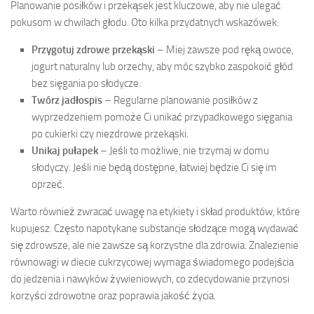
Planowanie posiłków i przekąsek jest kluczowe, aby nie ulegać
pokusom w chwilach głodu. Oto kilka przydatnych wskazówek:
Przygotuj zdrowe przekąski
– Miej zawsze pod ręką owoce,
jogurt naturalny lub orzechy, aby móc szybko zaspokoić głód
bez sięgania po słodycze.
Twórz jadłospis
– Regularne planowanie posiłków z
wyprzedzeniem pomoże Ci unikać przypadkowego sięgania
po cukierki czy niezdrowe przekąski.
Unikaj pułapek
– Jeśli to możliwe, nie trzymaj w domu
słodyczy. Jeśli nie będą dostępne, łatwiej będzie Ci się im
oprzeć.
Warto również zwracać uwagę na etykiety i skład produktów, które
kupujesz. Często napotykane substancje słodzące mogą wydawać
się zdrowsze, ale nie zawsze są korzystne dla zdrowia. Znalezienie
równowagi w diecie cukrzycowej wymaga świadomego podejścia
do jedzenia i nawyków żywieniowych, co zdecydowanie przynosi
korzyści zdrowotne oraz poprawia jakość życia.