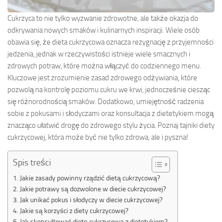
Cukrzyca to nie tylko wyzwanie zdrowotne, ale także okazja do
odkrywania nowych smaków i kulinarnych inspiracji. Wiele osób
obawia się, że dieta cukrzycowa oznacza rezygnację z przyjemności
jedzenia, jednak w rzeczywistości istnieje wiele smacznych i
zdrowych potraw, które można włączyć do codziennego menu.
Kluczowe jest zrozumienie zasad zdrowego odżywiania, które
pozwolą na kontrolę poziomu cukru we krwi, jednocześnie ciesząc
się różnorodnością smaków. Dodatkowo, umiejętność radzenia
sobie z pokusami i słodyczami oraz konsultacja z dietetykiem mogą
znacząco ułatwić drogę do zdrowego stylu życia. Poznaj tajniki diety
cukrzycowej, która może być nie tylko zdrowa, ale i pyszna!
Spis treści
Jakie zasady powinny rządzić dietą cukrzycową?
Jakie potrawy są dozwolone w diecie cukrzycowej?
Jak unikać pokus i słodyczy w diecie cukrzycowej?
Jakie są korzyści z diety cukrzycowej?
Jak skonsultować dietę cukrzycową z dietetykiem?