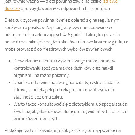
jest równie ważne — dieta powinna zawierać białko,
zdrowe
tłuszcze
oraz węglowodany w odpowiednich proporcjach.
Dieta cukrzycowa powinna również opierać się na regularnym
spożywaniu posiłków. Najlepiej, aby były one podawane w
odstępach nieprzekraczających 4-6 godzin. Taki rytm jedzenia
pozwala na uniknięcie nagłych skoków cukru we krwi oraz głodu, co
może prowadzić do niezdrowych wyborów żywieniowych.
Prowadzenie dziennika żywieniowego może pomóc w
kontrolowaniu spożycia makroskładników oraz reakcji
organizmu na różne pokarmy.
Dbanie o odpowiednią awaryjność diety, czyli posiadanie
zdrowych przekąsek pod ręką, pomoże w utrzymaniu
stabilności poziomu cukru.
Warto także konsultować się z dietetykiem lub specjalistą ds.
żywienia, aby dostosować dietę do indywidualnych potrzeb i
warunków zdrowotnych.
Podążając za tymi zasadami, osoby z cukrzycą mają szansę na