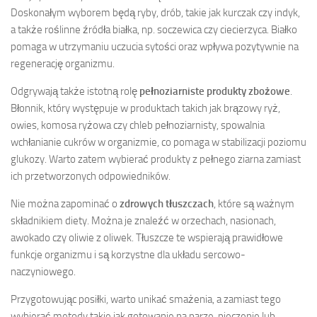
Doskonałym wyborem będą ryby, drób, takie jak kurczak czy indyk,
a także roślinne źródła białka, np. soczewica czy ciecierzyca. Białko
pomaga w utrzymaniu uczucia sytości oraz wpływa pozytywnie na
regenerację organizmu.
Odgrywają także istotną rolę
pełnoziarniste produkty zbożowe
.
Błonnik, który występuje w produktach takich jak brązowy ryż,
owies, komosa ryżowa czy chleb pełnoziarnisty, spowalnia
wchłanianie cukrów w organizmie, co pomaga w stabilizacji poziomu
glukozy. Warto zatem wybierać produkty z pełnego ziarna zamiast
ich przetworzonych odpowiedników.
Nie można zapominać o
zdrowych tłuszczach
, które są ważnym
składnikiem diety. Można je znaleźć w orzechach, nasionach,
awokado czy oliwie z oliwek. Tłuszcze te wspierają prawidłowe
funkcje organizmu i są korzystne dla układu sercowo-
naczyniowego.
Przygotowując posiłki, warto unikać smażenia, a zamiast tego
wybierać metody takie jak gotowanie na parze, pieczenie lub