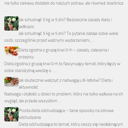
nie tylko ciekawy dodatek do naszych potraw, ale również skarbnica
…
Jak schudnąć 5 kg w 5 dni? Bezpieczne zasady diety i
jadłospis
Jak schudnąć 5 kg w 5 dni? To pytanie zadaje sobie wiele
osób, szczególnie przed ważnymi wydarzeniami, …
Dieta zgodna z grupą krwi 0 rh – zasady, zalecenia i
przepisy
Dieta zgodna z grupą krwi 0 rh to fascynujący temat, który łączy w
sobie starożytną wiedzę o …
Jak skutecznie walczyć z nadwagą u 8-latków? Dieta i
aktywność
Nadwaga i otyłość u dzieci to problem, który nie tylko wpływa na ich
wygląd, ale przede wszystkim …
Prosta dieta odchudzająca – tanie sposoby na zdrowe
odchudzanie
Dieta odchudzająca to temat, który cieszy się niesłabnącym