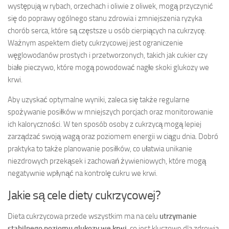
występują w rybach, orzechach i oliwie z oliwek, mogą przyczynić
się do poprawy ogólnego stanu zdrowia i zmniejszenia ryzyka
chorób serca, które są częstsze u osób cierpiących na cukrzycę.
Ważnym aspektem diety cukrzycowej jest ograniczenie
węglowodanów prostych i przetworzonych, takich jak cukier czy
białe pieczywo, które mogą powodować nagłe skoki glukozy we
krwi.
Aby uzyskać optymalne wyniki, zaleca się także regularne
spożywanie posiłków w mniejszych porcjach oraz monitorowanie
ich kaloryczności. W ten sposób osoby z cukrzycą mogą lepiej
zarządzać swoją wagą oraz poziomem energii w ciągu dnia. Dobró
praktyka to także planowanie posiłków, co ułatwia unikanie
niezdrowych przekąsek i zachowań żywieniowych, które mogą
negatywnie wpłynąć na kontrolę cukru we krwi.
Jakie są cele diety cukrzycowej?
Dieta cukrzycowa przede wszystkim ma na celu
utrzymanie
stabilnego poziomu glukozy we krwi
, co jest kluczowe dla zdrowia