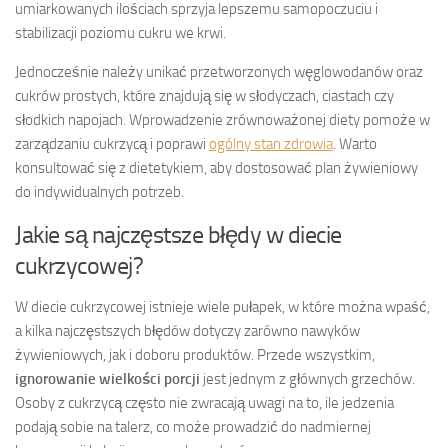
umiarkowanych ilościach sprzyja lepszemu samopoczuciu i
stabilizacji poziomu cukru we krwi.
Jednocześnie należy unikać przetworzonych węglowodanów oraz
cukrów prostych, które znajdują się w słodyczach, ciastach czy
słodkich napojach. Wprowadzenie zrównoważonej diety pomoże w
zarządzaniu cukrzycą i poprawi
ogólny stan zdrowia
. Warto
konsultować się z dietetykiem, aby dostosować plan żywieniowy
do indywidualnych potrzeb.
Jakie są najczęstsze błędy w diecie
cukrzycowej?
W diecie cukrzycowej istnieje wiele pułapek, w które można wpaść,
a kilka najczęstszych błędów dotyczy zarówno nawyków
żywieniowych, jak i doboru produktów. Przede wszystkim,
ignorowanie wielkości porcji
jest jednym z głównych grzechów.
Osoby z cukrzycą często nie zwracają uwagi na to, ile jedzenia
podają sobie na talerz, co może prowadzić do nadmiernej