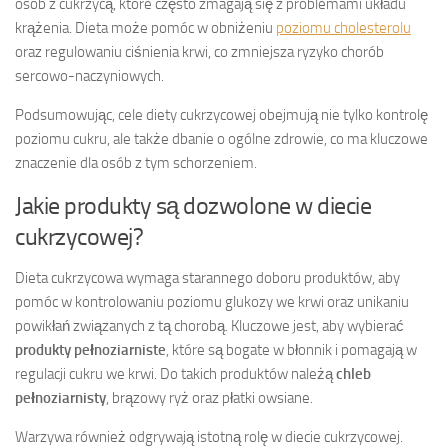
osób z cukrzycą, które często zmagają się z problemami układu
krążenia. Dieta może pomóc w obniżeniu
poziomu cholesterolu
oraz regulowaniu ciśnienia krwi, co zmniejsza ryzyko chorób
sercowo-naczyniowych.
Podsumowując, cele diety cukrzycowej obejmują nie tylko kontrolę
poziomu cukru, ale także dbanie o ogólne zdrowie, co ma kluczowe
znaczenie dla osób z tym schorzeniem.
Jakie produkty są dozwolone w diecie
cukrzycowej?
Dieta cukrzycowa wymaga starannego doboru produktów, aby
pomóc w kontrolowaniu poziomu glukozy we krwi oraz unikaniu
powikłań związanych z tą chorobą. Kluczowe jest, aby wybierać
produkty pełnoziarniste
, które są bogate w błonnik i pomagają w
regulacji cukru we krwi. Do takich produktów należą
chleb
pełnoziarnisty
, brązowy ryż oraz płatki owsiane.
Warzywa również odgrywają istotną rolę w diecie cukrzycowej.