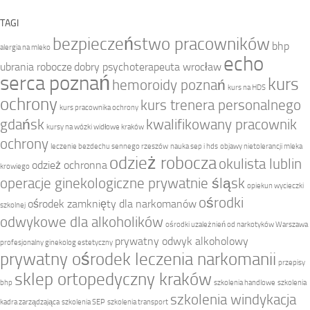
TAGI
bezpieczeństwo pracowników
bhp
alergia na mleko
echo
ubrania robocze
dobry psychoterapeuta wrocław
serca poznań
kurs
hemoroidy poznań
kurs na HDS
ochrony
kurs trenera personalnego
kurs pracownika ochrony
gdańsk
kwalifikowany pracownik
kursy na wózki widłowe kraków
ochrony
leczenie bezdechu sennego rzeszów
nauka sep i hds
objawy nietolerancji mleka
odzież robocza
okulista lublin
odzież ochronna
krowiego
operacje ginekologiczne prywatnie śląsk
opiekun wycieczki
ośrodki
ośrodek zamknięty dla narkomanów
szkolnej
odwykowe dla alkoholików
ośrodki uzależnień od narkotyków Warszawa
prywatny odwyk alkoholowy
profesjonalny ginekolog estetyczny
prywatny ośrodek leczenia narkomanii
przepisy
sklep ortopedyczny kraków
bhp
szkolenia handlowe
szkolenia
szkolenia windykacja
kadra zarządzająca
szkolenia SEP
szkolenia transport