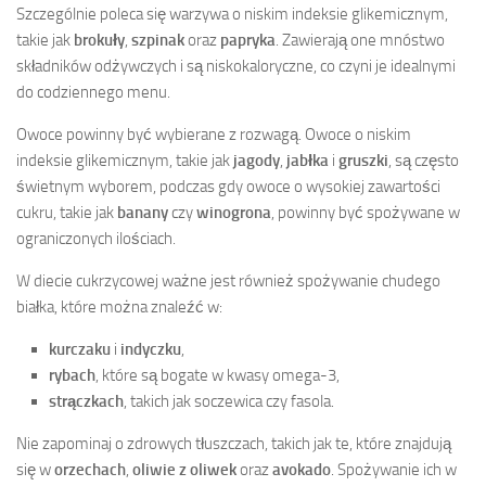
Szczególnie poleca się warzywa o niskim indeksie glikemicznym,
takie jak
brokuły
,
szpinak
oraz
papryka
. Zawierają one mnóstwo
składników odżywczych i są niskokaloryczne, co czyni je idealnymi
do codziennego menu.
Owoce powinny być wybierane z rozwagą. Owoce o niskim
indeksie glikemicznym, takie jak
jagody
,
jabłka
i
gruszki
, są często
świetnym wyborem, podczas gdy owoce o wysokiej zawartości
cukru, takie jak
banany
czy
winogrona
, powinny być spożywane w
ograniczonych ilościach.
W diecie cukrzycowej ważne jest również spożywanie chudego
białka, które można znaleźć w:
kurczaku
i
indyczku
,
rybach
, które są bogate w kwasy omega-3,
strączkach
, takich jak soczewica czy fasola.
Nie zapominaj o zdrowych tłuszczach, takich jak te, które znajdują
się w
orzechach
,
oliwie z oliwek
oraz
avokado
. Spożywanie ich w