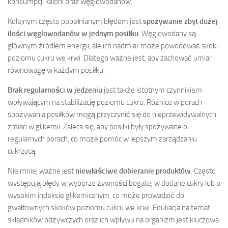
konsumpcji kalorii oraz węglowodanów.
Kolejnym często popełnianym błędem jest
spożywanie zbyt dużej
ilości węglowodanów w jednym posiłku
. Węglowodany są
głównym źródłem energii, ale ich nadmiar może powodować skoki
poziomu cukru we krwi. Dlatego ważne jest, aby zachować umiar i
równowagę w każdym posiłku.
Brak regularności w jedzeniu
jest także istotnym czynnikiem
wpływającym na stabilizację poziomu cukru. Różnice w porach
spożywania posiłków mogą przyczynić się do nieprzewidywalnych
zmian w glikemii. Zaleca się, aby posiłki były spożywane o
regularnych porach, co może pomóc w lepszym zarządzaniu
cukrzycą.
Nie mniej ważne jest
niewłaściwe dobieranie produktów
. Często
występują błędy w wyborze żywności bogatej w dodane cukry lub o
wysokim indeksie glikemicznym, co może prowadzić do
gwałtownych skoków poziomu cukru we krwi. Edukacja na temat
składników odżywczych oraz ich wpływu na organizm jest kluczowa