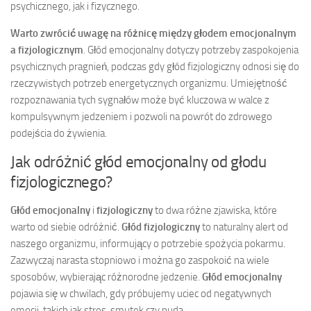
psychicznego, jak i fizycznego.
Warto zwrócić uwagę na różnicę między głodem emocjonalnym
a fizjologicznym
. Głód emocjonalny dotyczy potrzeby zaspokojenia
psychicznych pragnień, podczas gdy głód fizjologiczny odnosi się do
rzeczywistych potrzeb energetycznych organizmu. Umiejętność
rozpoznawania tych sygnałów może być kluczowa w walce z
kompulsywnym jedzeniem i pozwoli na powrót do zdrowego
podejścia do żywienia.
Jak odróżnić głód emocjonalny od głodu
fizjologicznego?
Głód emocjonalny
i
fizjologiczny
to dwa różne zjawiska, które
warto od siebie odróżnić.
Głód fizjologiczny
to naturalny alert od
naszego organizmu, informujący o potrzebie spożycia pokarmu.
Zazwyczaj narasta stopniowo i można go zaspokoić na wiele
sposobów, wybierając różnorodne jedzenie.
Głód emocjonalny
pojawia się w chwilach, gdy próbujemy uciec od negatywnych
emocji, takich jak stres, smutek czy nuda.