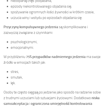
nieodpartą chęć podjadania,
epizody niekontrolowanego objadania się,
spożywanie ogromnych ilości żywności w krótkim czasie,
uczucia winy i wstydu po epizodach objadania się.
Przyczyny kompulsywnego jedzenia
są skomplikowane i
zazwyczaj związane z czynnikami:
psychologicznymi,
emocjonalnymi.
W przybliżeniu
75% przypadków nadmiernego jedzenia
ma swoje
źródło w emocjach takich jak:
stres,
smutek,
lęk.
Osoby te często sięgają po jedzenie jako sposób na radzenie sobie
z trudnymi uczuciami lub sytuacjami życiowymi. Dodatkowo
niska
samoakceptacja
i
ograniczona umiejętność kontrolowania