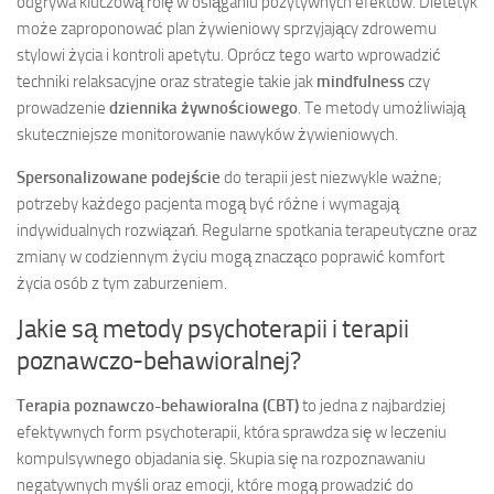
odgrywa kluczową rolę w osiąganiu pozytywnych efektów. Dietetyk
może zaproponować plan żywieniowy sprzyjający zdrowemu
stylowi życia i kontroli apetytu. Oprócz tego warto wprowadzić
techniki relaksacyjne oraz strategie takie jak
mindfulness
czy
prowadzenie
dziennika żywnościowego
. Te metody umożliwiają
skuteczniejsze monitorowanie nawyków żywieniowych.
Spersonalizowane podejście
do terapii jest niezwykle ważne;
potrzeby każdego pacjenta mogą być różne i wymagają
indywidualnych rozwiązań. Regularne spotkania terapeutyczne oraz
zmiany w codziennym życiu mogą znacząco poprawić komfort
życia osób z tym zaburzeniem.
Jakie są metody psychoterapii i terapii
poznawczo-behawioralnej?
Terapia poznawczo-behawioralna (CBT)
to jedna z najbardziej
efektywnych form psychoterapii, która sprawdza się w leczeniu
kompulsywnego objadania się. Skupia się na rozpoznawaniu
negatywnych myśli oraz emocji, które mogą prowadzić do