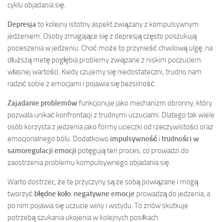
cyklu objadania się.
Depresja
to kolejny istotny aspekt związany z kompulsywnym
jedzeniem. Osoby zmagające się z depresją często poszukują
pocieszenia w jedzeniu. Choć może to przynieść chwilową ulgę, na
dłuższą metę pogłębia problemy związane z niskim poczuciem
własnej wartości. Kiedy czujemy się niedostateczni, trudno nam
radzić sobie z emocjami i pojawia się bezsilność.
Zajadanie problemów
funkcjonuje jako mechanizm obronny, który
pozwala unikać konfrontacji z trudnymi uczuciami. Dlatego tak wiele
osób korzysta z jedzenia jako formy ucieczki od rzeczywistości oraz
emocjonalnego bólu. Dodatkowo
impulsywność
i
trudności w
samoregulacji emocji
potęgują ten proces, co prowadzi do
zaostrzenia problemu kompulsywnego objadania się.
Warto dostrzec, że te przyczyny są ze sobą powiązane i mogą
tworzyć
błędne koło
:
negatywne emocje
prowadzą do jedzenia, a
po nim pojawia się uczucie winy i wstydu. To znów skutkuje
potrzebą szukania ukojenia w kolejnych posiłkach.