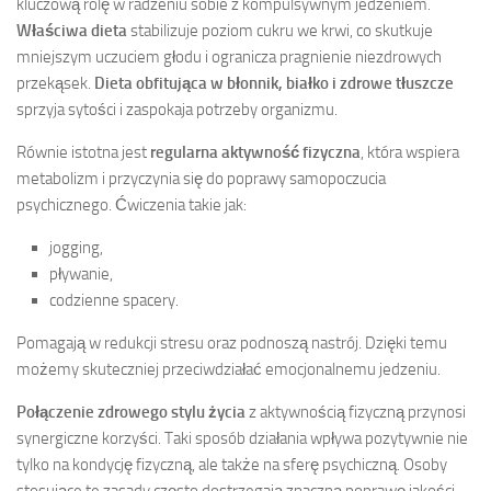
kluczową rolę w radzeniu sobie z kompulsywnym jedzeniem.
Właściwa dieta
stabilizuje poziom cukru we krwi, co skutkuje
mniejszym uczuciem głodu i ogranicza pragnienie niezdrowych
przekąsek.
Dieta obfitująca w błonnik, białko i zdrowe tłuszcze
sprzyja sytości i zaspokaja potrzeby organizmu.
Równie istotna jest
regularna aktywność fizyczna
, która wspiera
metabolizm i przyczynia się do poprawy samopoczucia
psychicznego. Ćwiczenia takie jak:
jogging,
pływanie,
codzienne spacery.
Pomagają w redukcji stresu oraz podnoszą nastrój. Dzięki temu
możemy skuteczniej przeciwdziałać emocjonalnemu jedzeniu.
Połączenie zdrowego stylu życia
z aktywnością fizyczną przynosi
synergiczne korzyści. Taki sposób działania wpływa pozytywnie nie
tylko na kondycję fizyczną, ale także na sferę psychiczną. Osoby
stosujące te zasady często dostrzegają znaczną poprawę jakości