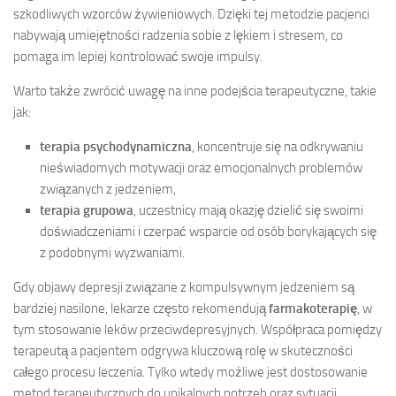
szkodliwych wzorców żywieniowych. Dzięki tej metodzie pacjenci
nabywają umiejętności radzenia sobie z lękiem i stresem, co
pomaga im lepiej kontrolować swoje impulsy.
Warto także zwrócić uwagę na inne podejścia terapeutyczne, takie
jak:
terapia psychodynamiczna
, koncentruje się na odkrywaniu
nieświadomych motywacji oraz emocjonalnych problemów
związanych z jedzeniem,
terapia grupowa
, uczestnicy mają okazję dzielić się swoimi
doświadczeniami i czerpać wsparcie od osób borykających się
z podobnymi wyzwaniami.
Gdy objawy depresji związane z kompulsywnym jedzeniem są
bardziej nasilone, lekarze często rekomendują
farmakoterapię
, w
tym stosowanie leków przeciwdepresyjnych. Współpraca pomiędzy
terapeutą a pacjentem odgrywa kluczową rolę w skuteczności
całego procesu leczenia. Tylko wtedy możliwe jest dostosowanie
metod terapeutycznych do unikalnych potrzeb oraz sytuacji