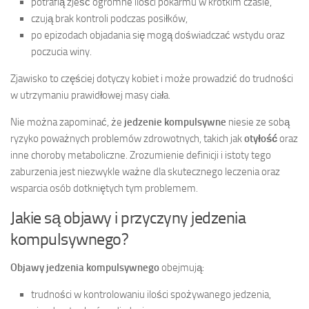
potrafią zjeść ogromne ilości pokarmu w krótkim czasie,
czują brak kontroli podczas posiłków,
po epizodach objadania się mogą doświadczać wstydu oraz
poczucia winy.
Zjawisko to częściej dotyczy kobiet i może prowadzić do trudności
w utrzymaniu prawidłowej masy ciała.
Nie można zapominać, że
jedzenie kompulsywne
niesie ze sobą
ryzyko poważnych problemów zdrowotnych, takich jak
otyłość
oraz
inne choroby metaboliczne. Zrozumienie definicji i istoty tego
zaburzenia jest niezwykle ważne dla skutecznego leczenia oraz
wsparcia osób dotkniętych tym problemem.
Jakie są objawy i przyczyny jedzenia
kompulsywnego?
Objawy jedzenia kompulsywnego
obejmują:
trudności w kontrolowaniu ilości spożywanego jedzenia,