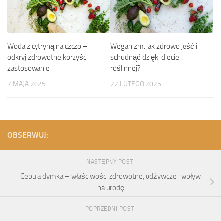
Woda z cytryną na czczo –
Weganizm: jak zdrowo jeść i
odkryj zdrowotne korzyści i
schudnąć dzięki diecie
zastosowanie
roślinnej?
7 MAJA 2025
22 LUTEGO 2025
OBSERWUJ:
NASTĘPNY POST
Cebula dymka – właściwości zdrowotne, odżywcze i wpływ
na urodę
POPRZEDNI POST