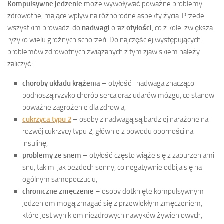
Kompulsywne jedzenie
może wywoływać poważne problemy
zdrowotne, mające wpływ na różnorodne aspekty życia. Przede
wszystkim prowadzi do
nadwagi
oraz
otyłości
, co z kolei zwiększa
ryzyko wielu groźnych schorzeń. Do najczęściej występujących
problemów zdrowotnych związanych z tym zjawiskiem należy
zaliczyć:
choroby układu krążenia
– otyłość i nadwaga znacząco
podnoszą ryzyko chorób serca oraz udarów mózgu, co stanowi
poważne zagrożenie dla zdrowia,
cukrzyca typu 2
– osoby z nadwagą są bardziej narażone na
rozwój cukrzycy typu 2, głównie z powodu oporności na
insulinę,
problemy ze snem
– otyłość często wiąże się z zaburzeniami
snu, takimi jak bezdech senny, co negatywnie odbija się na
ogólnym samopoczuciu,
chroniczne zmęczenie
– osoby dotknięte kompulsywnym
jedzeniem mogą zmagać się z przewlekłym zmęczeniem,
które jest wynikiem niezdrowych nawyków żywieniowych,