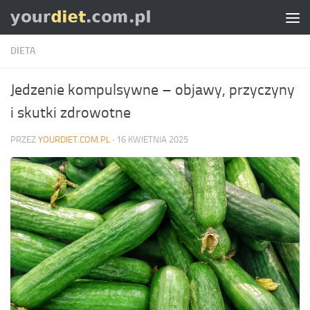
Skip to content
DIETA
Jedzenie kompulsywne – objawy, przyczyny
i skutki zdrowotne
PRZEZ
YOURDIET.COM.PL
·
16 KWIETNIA 2025