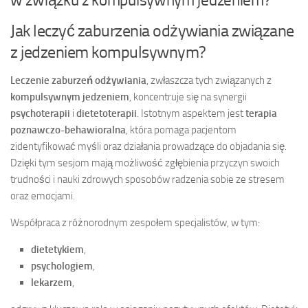
w związku z kompulsywnym jedzeniem?
Jak leczyć zaburzenia odżywiania związane
z jedzeniem kompulsywnym?
Leczenie zaburzeń odżywiania
, zwłaszcza tych związanych z
kompulsywnym jedzeniem
, koncentruje się na synergii
psychoterapii
i
dietetoterapii
. Istotnym aspektem jest
terapia
poznawczo-behawioralna
, która pomaga pacjentom
zidentyfikować myśli oraz działania prowadzące do objadania się.
Dzięki tym sesjom mają możliwość zgłębienia przyczyn swoich
trudności i nauki zdrowych sposobów radzenia sobie ze stresem
oraz emocjami.
Współpraca z różnorodnym zespołem specjalistów, w tym:
dietetykiem
,
psychologiem
,
lekarzem
,