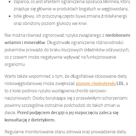
zaparcia, co jest efektem ograniczenia spożycia błonnika, który
znajduje się głównie w produktach bogatych w węglowodany,
bóle głowy; ich przyczyną często bywa zmiana źródeł energii
oraz obniżony poziom glukozy we krwi.
Nie można również zignorować ryzyka związanego z
niedoborami
witamin i minerałów
. Długotrwałe ograniczenie różnorodności
pokarmów prowadzi do braku kluczowych składników odżywczych,
co z czasem może negatywnie wpływać na funkcjonowanie
organizmu.
Warto także wspomnieć o tym, że długofalowe stosowanie diety
niskowęglodanowej może zwiększać
poziom cholesterolu
LDL
, a
to z kolei podnosi ryzyko wystąpienia chorób sercowo-
naczyniowych. Osoby borykające się z przewlekłymi schorzeniami
powinny szczególnie ostrożnie podchodzić do takich zmian w
diecie.
Przed podjęciem decyzji o jej rozpoczęciu zaleca się
konsultację z dietetykiem.
Regularne monitorowanie stanu zdrowia oraz prowadzenie diety