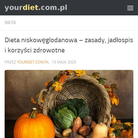
Skip to content
DIETA
Dieta niskowęglodanowa – zasady, jadłospis
i korzyści zdrowotne
PRZEZ
YOURDIET.COM.PL
·
15 MAJA 2025