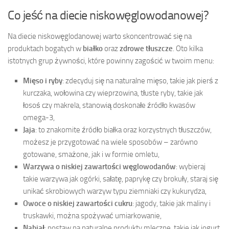
Co jeść na diecie niskowęglowodanowej?
Na diecie niskowęglodanowej warto skoncentrować się na
produktach bogatych w
białko
oraz
zdrowe tłuszcze
. Oto kilka
istotnych grup żywności, które powinny zagościć w twoim menu:
Mięso i ryby
: zdecyduj się na naturalne mięso, takie jak pierś z
kurczaka, wołowina czy wieprzowina, tłuste ryby, takie jak
łosoś czy makrela, stanowią doskonałe źródło kwasów
omega-3,
Jaja
: to znakomite źródło białka oraz korzystnych tłuszczów,
możesz je przygotować na wiele sposobów – zarówno
gotowane, smażone, jak i w formie omletu,
Warzywa o niskiej zawartości węglowodanów
: wybieraj
takie warzywa jak ogórki, sałatę, paprykę czy brokuły, staraj się
unikać skrobiowych warzyw typu ziemniaki czy kukurydza,
Owoce o niskiej zawartości cukru
: jagody, takie jak maliny i
truskawki, można spożywać umiarkowanie,
Nabiał
: postaw na naturalne produkty mleczne, takie jak jogurt