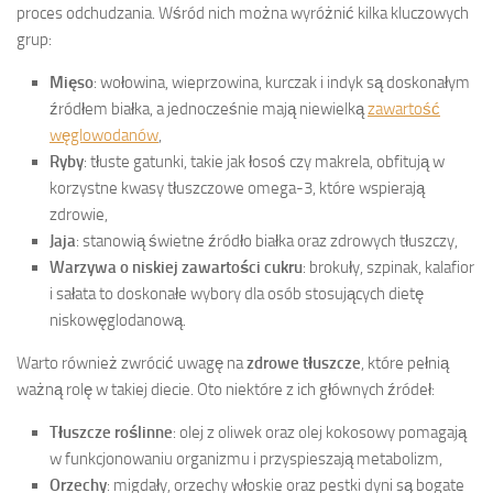
proces odchudzania. Wśród nich można wyróżnić kilka kluczowych
grup:
Mięso
: wołowina, wieprzowina, kurczak i indyk są doskonałym
źródłem białka, a jednocześnie mają niewielką
zawartość
węglowodanów
,
Ryby
: tłuste gatunki, takie jak łosoś czy makrela, obfitują w
korzystne kwasy tłuszczowe omega-3, które wspierają
zdrowie,
Jaja
: stanowią świetne źródło białka oraz zdrowych tłuszczy,
Warzywa o niskiej zawartości cukru
: brokuły, szpinak, kalafior
i sałata to doskonałe wybory dla osób stosujących dietę
niskowęglodanową.
Warto również zwrócić uwagę na
zdrowe tłuszcze
, które pełnią
ważną rolę w takiej diecie. Oto niektóre z ich głównych źródeł:
Tłuszcze roślinne
: olej z oliwek oraz olej kokosowy pomagają
w funkcjonowaniu organizmu i przyspieszają metabolizm,
Orzechy
: migdały, orzechy włoskie oraz pestki dyni są bogate