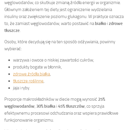
węglowodanów, co skutkuje zmianą źródła energii w organizmie.
Głównym założeniem tej diety jest ograniczenie wydzielania
insuliny oraz zwiększenie poziomu glukagonu. W praktyce oznacza
to, że zamiast węglowodanów, warto postawić na
białko
i
zdrowe
tłuszcze
.
Osoby, które decydują się na ten sposób odżywiania, powinny
wybierać:
warzywa i owoce o niskiej zawartości cukrów,
produkty bogate w błonnik,
zdrowe źródła białka
,
tłuszcze roślinne
,
jaja i ryby.
Proporcje makroskładników w diecie mogą wynosić
25%
węglowodanów
,
30% białka
i
45% tłuszczów
, co sprzyja
efektywnemu procesowi odchudzania oraz wspiera prawidłowe
funkcjonowanie organizmu.