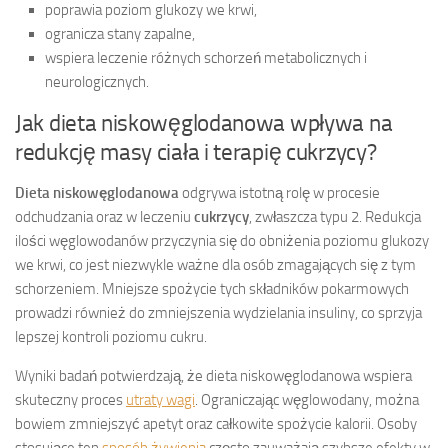
poprawia poziom glukozy we krwi,
ogranicza stany zapalne,
wspiera leczenie różnych schorzeń metabolicznych i
neurologicznych.
Jak dieta niskowęglodanowa wpływa na
redukcję masy ciała i terapię cukrzycy?
Dieta niskowęglodanowa
odgrywa istotną rolę w procesie
odchudzania oraz w leczeniu
cukrzycy
, zwłaszcza typu 2. Redukcja
ilości węglowodanów przyczynia się do obniżenia poziomu glukozy
we krwi, co jest niezwykle ważne dla osób zmagających się z tym
schorzeniem. Mniejsze spożycie tych składników pokarmowych
prowadzi również do zmniejszenia wydzielania insuliny, co sprzyja
lepszej kontroli poziomu cukru.
Wyniki badań potwierdzają, że dieta niskowęglodanowa wspiera
skuteczny proces
utraty wagi
. Ograniczając węglowodany, można
bowiem zmniejszyć apetyt oraz całkowite spożycie kalorii. Osoby
stosujące ten
sposób żywienia
często zauważają szybsze efekty w