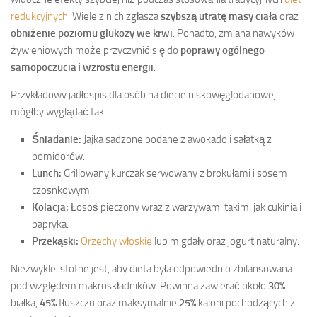
redukcyjnych
. Wiele z nich zgłasza
szybszą utratę masy ciała
oraz
obniżenie poziomu glukozy we krwi
. Ponadto, zmiana nawyków
żywieniowych może przyczynić się do
poprawy ogólnego
samopoczucia
i
wzrostu energii
.
Przykładowy jadłospis dla osób na diecie niskowęglodanowej
mógłby wyglądać tak:
Śniadanie:
Jajka sadzone podane z awokado i sałatką z
pomidorów.
Lunch:
Grillowany kurczak serwowany z brokułami i sosem
czosnkowym.
Kolacja:
Łosoś pieczony wraz z warzywami takimi jak cukinia i
papryka.
Przekąski:
Orzechy włoskie
lub migdały oraz jogurt naturalny.
Niezwykle istotne jest, aby dieta była odpowiednio zbilansowana
pod względem makroskładników. Powinna zawierać około
30%
białka,
45%
tłuszczu oraz maksymalnie
25%
kalorii pochodzących z