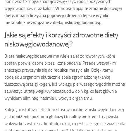
ponieważ te mogą znacząco zwiększyć ilość spożywanych
węglowodanów oraz kalorii.
Wprowadzając te zmiany do swojej
diety, można liczyć na poprawę zdrowia i lepsze wyniki
metaboliczne związane z dietą niskowęglodanową.
Jakie są efekty i korzyści zdrowotne diety
niskowęglowodanowej?
Dieta niskowęglodanowa
ma wiele zalet zdrowotnych, które
zostały potwierdzone przez liczne badania. Przede wszystkim
znacząco przyczynia się do
redukcji masy ciała
. Dzięki temu
podejściu organizm skutecznie spala zgromadzoną tkankę
tłuszczową oraz glikogen. Już w ciągu pierwszego tygodnia można
zauważyć utratę wagi wynoszącą od 2 do 4 kg, co jest głównie
wynikiem eliminacji nadmiaru wody z organizmu.
Kolejnym istotnym efektem stosowania diety niskowęglodanowej
jest
obniżenie poziomu glukozy i insuliny we krwi
. To zjawisko
wpływa korzystnie na kontrolę cukru, co jest szczególnie ważne dla
osób cierpiących na cukrzycę typu 2. Dodatkowo dieta ta może