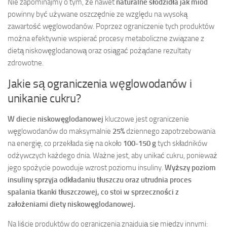
Nie zapominajmy o tym, że nawet
naturalne słodzidła jak miód
powinny być używane oszczędnie ze względu na wysoką
zawartość węglowodanów. Poprzez ograniczenie tych produktów
można efektywnie wspierać procesy metaboliczne związane z
dietą niskowęglodanową oraz osiągać pożądane rezultaty
zdrowotne.
Jakie są ograniczenia węglowodanów i
unikanie cukru?
W diecie niskowęglodanowej
kluczowe jest ograniczenie
węglowodanów do maksymalnie
25%
dziennego zapotrzebowania
na energię, co przekłada się na około
100-150 g
tych składników
odżywczych każdego dnia. Ważne jest, aby unikać cukru, ponieważ
jego spożycie powoduje wzrost poziomu insuliny.
Wyższy poziom
insuliny sprzyja odkładaniu tłuszczu oraz utrudnia proces
spalania tkanki tłuszczowej, co stoi w sprzeczności z
założeniami diety niskowęglodanowej.
Na liście produktów do ograniczenia znajdują się między innymi: