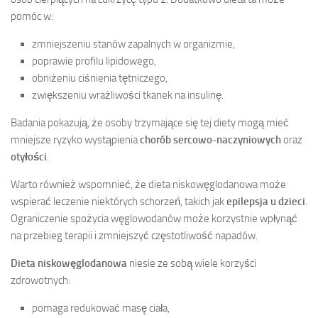
pomóc w:
zmniejszeniu stanów zapalnych w organizmie,
poprawie profilu lipidowego,
obniżeniu ciśnienia tętniczego,
zwiększeniu wrażliwości tkanek na insulinę.
Badania pokazują, że osoby trzymające się tej diety mogą mieć
mniejsze ryzyko wystąpienia
chorób sercowo-naczyniowych
oraz
otyłości
.
Warto również wspomnieć, że dieta niskowęglodanowa może
wspierać leczenie niektórych schorzeń, takich jak
epilepsja u dzieci
.
Ograniczenie spożycia węglowodanów może korzystnie wpłynąć
na przebieg terapii i zmniejszyć częstotliwość napadów.
Dieta niskowęglodanowa
niesie ze sobą wiele korzyści
zdrowotnych:
pomaga redukować masę ciała,