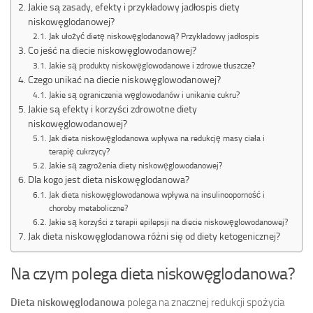
Jakie są zasady, efekty i przykładowy jadłospis diety
niskowęglodanowej?
Jak ułożyć dietę niskowęglodanową? Przykładowy jadłospis
Co jeść na diecie niskowęglowodanowej?
Jakie są produkty niskowęglowodanowe i zdrowe tłuszcze?
Czego unikać na diecie niskowęglowodanowej?
Jakie są ograniczenia węglowodanów i unikanie cukru?
Jakie są efekty i korzyści zdrowotne diety
niskowęglowodanowej?
Jak dieta niskowęglodanowa wpływa na redukcję masy ciała i
terapię cukrzycy?
Jakie są zagrożenia diety niskowęglowodanowej?
Dla kogo jest dieta niskowęglodanowa?
Jak dieta niskowęglowodanowa wpływa na insulinooporność i
choroby metaboliczne?
Jakie są korzyści z terapii epilepsji na diecie niskowęglowodanowej?
Jak dieta niskowęglodanowa różni się od diety ketogenicznej?
Na czym polega dieta niskowęglodanowa?
Dieta niskowęglodanowa
polega na znacznej redukcji spożycia