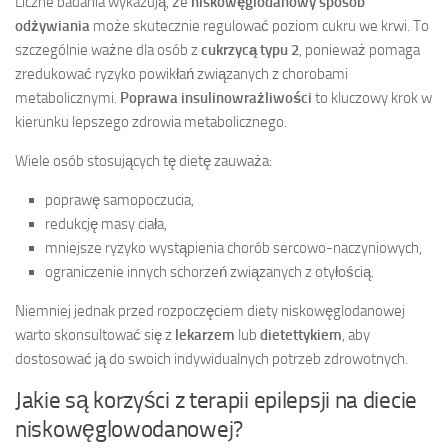
Liczne badania wykazują, że
niskowęglodanowy sposób
odżywiania
może skutecznie regulować poziom cukru we krwi. To
szczególnie ważne dla osób z
cukrzycą typu 2
, ponieważ pomaga
zredukować ryzyko powikłań związanych z chorobami
metabolicznymi.
Poprawa insulinowrażliwości
to kluczowy krok w
kierunku lepszego zdrowia metabolicznego.
Wiele osób stosujących tę dietę zauważa:
poprawę samopoczucia,
redukcję masy ciała,
mniejsze ryzyko wystąpienia chorób sercowo-naczyniowych,
ograniczenie innych schorzeń związanych z otyłością.
Niemniej jednak przed rozpoczęciem diety niskowęglodanowej
warto skonsultować się z
lekarzem
lub
dietettykiem
, aby
dostosować ją do swoich indywidualnych potrzeb zdrowotnych.
Jakie są korzyści z terapii epilepsji na diecie
niskowęglowodanowej?