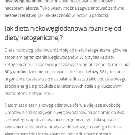
niskowęglodanowej
powinna być realizowana pod ścisłym
nadzorem lekarza. Tylko wtedy można zagwarantować zarówno
bezpieczeństwo
, jak i
skuteczność
w leczeniu padaczki.
Jak dieta niskowęglodanowa różni się od
diety ketogenicznej?
Dieta niskowęglodanowa różni się od diety ketogenicznej głównie
stopniem ograniczenia węglowodanów. W przypadku diety
ketogenicznej ich spożycie jest zazwyczaj ograniczone do mniej niż
50 gramów
dziennie, co prowadzi do stanu
ketozy
. W tym stanie
organizm przestawia się na spalanie tłuszczu jako podstawowego
źródła energii, a produkcja ciał ketonowych staje się kluczowym
elementem metabolizmu.
Natomiast dieta niskowęglodanowa oferuje większą swobodę.
Umożliwia ona spożywanie węglowodanów na poziomie do
26%
całkowitego zapotrzebowania energetycznego. Taki sposób
żywienia niekoniecznie prowadzi do ketozy, co czyni go bardziej
elastycznym i dostosowanym do indywidualnych potrzeb