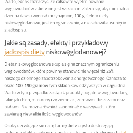
Warto jednak zaznaczyć, że całkowite wyeliminowanie
węglowodanów z diety nie jest wskazane. Zaleca się, aby minimalna
dzienna dawka wynosiła przynajmniej
130 g
. Celem diety
niskowęglodanowej jest ich ograniczenie, a nie całkowite usunięcie
z jadłospisu.
Jakie są zasady, efekty i przykładowy
jadłospis diety
niskowęglodanowej?
Dieta niskowęglodanowa skupia się na znacznym ograniczeniu
węglowodanów, które powinny stanowić nie więcej niż
25%
naszego dziennego zapotrzebowania energetycznego. Oznacza to
około
100-150 gramów
tych składników odżywczych w ciągu dnia.
Warto w tym przypadku zastąpić produkty bogate w węglowodany,
takie jak chleb, makarony czy ziemniaki, zdrowymi tłuszczami oraz
białkami. Nie można również zapominać o warzywach, które
zawierają niewielkie ilości węglowodanów.
Osoby decydujące się na tę formę diety często dostrzegają
widoczne efekty szybciej niż podczas stosowania tradycyjnych
diet