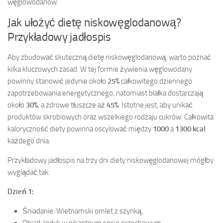
węglowodanów.
Jak ułożyć dietę niskowęglodanową?
Przykładowy jadłospis
Aby zbudować skuteczną dietę niskowęglodanową, warto poznać
kilka kluczowych zasad. W tej formie żywienia węglowodany
powinny stanowić jedynie około
25%
całkowitego dziennego
zapotrzebowania energetycznego, natomiast białka dostarczają
około
30%
, a zdrowe tłuszcze aż
45%
. Istotne jest, aby unikać
produktów skrobiowych oraz wszelkiego rodzaju cukrów. Całkowita
kaloryczność diety powinna oscylować między
1000
a
1300 kcal
każdego dnia.
Przykładowy jadłospis na trzy dni diety niskowęglodanowej mógłby
wyglądać tak:
Dzień 1:
Śniadanie: Wietnamski omlet z szynką,
Obiad: Indyk w pikantnym sosie orzechowym,