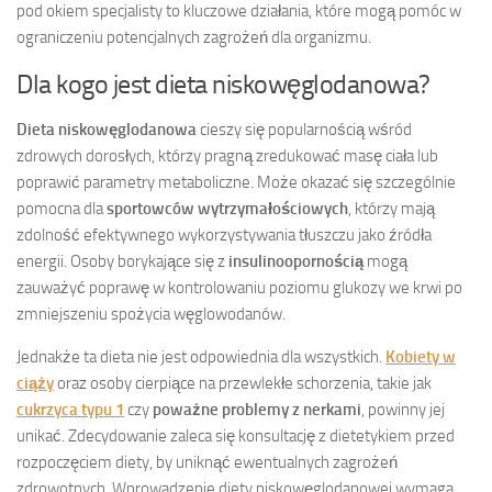
pod okiem specjalisty to kluczowe działania, które mogą pomóc w
ograniczeniu potencjalnych zagrożeń dla organizmu.
Dla kogo jest dieta niskowęglodanowa?
Dieta niskowęglodanowa
cieszy się popularnością wśród
zdrowych dorosłych, którzy pragną zredukować masę ciała lub
poprawić parametry metaboliczne. Może okazać się szczególnie
pomocna dla
sportowców wytrzymałościowych
, którzy mają
zdolność efektywnego wykorzystywania tłuszczu jako źródła
energii. Osoby borykające się z
insulinoopornością
mogą
zauważyć poprawę w kontrolowaniu poziomu glukozy we krwi po
zmniejszeniu spożycia węglowodanów.
Jednakże ta dieta nie jest odpowiednia dla wszystkich.
Kobiety w
ciąży
oraz osoby cierpiące na przewlekłe schorzenia, takie jak
cukrzyca typu 1
czy
poważne problemy z nerkami
, powinny jej
unikać. Zdecydowanie zaleca się konsultację z dietetykiem przed
rozpoczęciem diety, by uniknąć ewentualnych zagrożeń
zdrowotnych. Wprowadzenie diety niskowęglodanowej wymaga