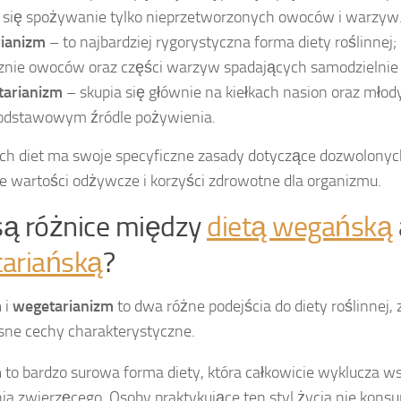
a się spożywanie tylko nieprzetworzonych owoców i warzyw
rianizm
– to najbardziej rygorystyczna forma diety roślinnej;
nie owoców oraz części warzyw spadających samodzielnie z
tarianizm
– skupia się głównie na kiełkach nasion oraz młod
podstawowym źródle pożywienia.
ych diet ma swoje specyficzne zasady dotyczące dozwolonyc
e wartości odżywcze i korzyści zdrowotne dla organizmu.
 są różnice między
dietą wegańską
ariańską
?
m
i
wegetarianizm
to dwa różne podejścia do diety roślinnej,
sne cechy charakterystyczne.
m
to bardzo surowa forma diety, która całkowicie wyklucza ws
a zwierzęcego. Osoby praktykujące ten styl życia nie kons