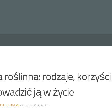
 roślinna: rodzaje, korzyści 
wadzić ją w życie
DIET.COM.PL
·
2 CZERWCA 2025