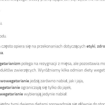
,
u,
odu.
m
często opiera się na przekonaniach dotyczących
etyki
,
zdr
ka
.
getarianizm
polega na rezygnacji z mięsa, ale pozostawia 
oduktów zwierzęcych. Wyróżniamy kilka odmian diety wegeta
owowegetarianie
jedzą zarówno nabiał, jak i jaja,
getarianie
ograniczają się tylko do jajek,
-wegetarianie
wybierają jedynie nabiał.
ędzy tymi dwiema dietami sprowadzają się głównie do stopn