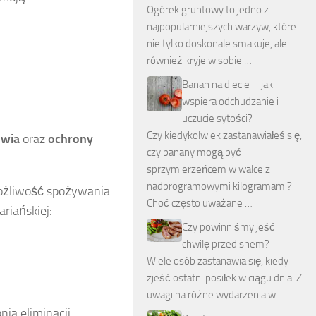
Ogórek gruntowy to jedno z
najpopularniejszych warzyw, które
nie tylko doskonale smakuje, ale
również kryje w sobie …
Banan na diecie – jak
wspiera odchudzanie i
uczucie sytości?
Czy kiedykolwiek zastanawiałeś się,
owia
oraz
ochrony
czy banany mogą być
sprzymierzeńcem w walce z
nadprogramowymi kilogramami?
możliwość spożywania
Choć często uważane …
riańskiej:
Czy powinniśmy jeść
chwilę przed snem?
Wiele osób zastanawia się, kiedy
zjeść ostatni posiłek w ciągu dnia. Z
uwagi na różne wydarzenia w …
ia eliminacji