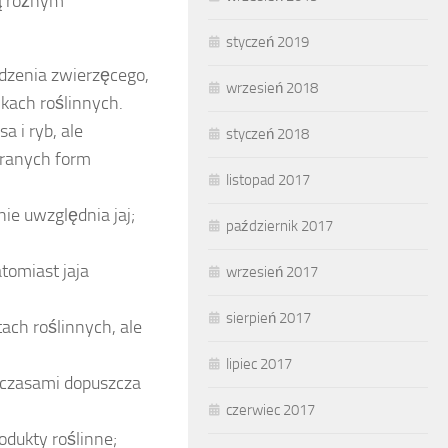
ją różnym
styczeń 2019
odzenia zwierzęcego,
wrzesień 2018
ikach roślinnych.
a i ryb, ale
styczeń 2018
ieranych form
listopad 2017
ie uwzględnia jaj;
październik 2017
tomiast jaja
wrzesień 2017
sierpień 2017
ach roślinnych, ale
lipiec 2017
k czasami dopuszcza
czerwiec 2017
odukty roślinne;