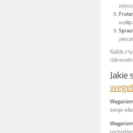
zalec
Fruta
wyłącz
Sprau
jako 
Każda z t
różnorodn
Jakie
weget
Weganiz
swoje wła
Weganiz
pochodzeni