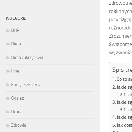
zdrowotne,
roślinnych
KATEGORIE
przyciągaj
różnorodn
BHP
Zrozumien
świadomej 
Dieta
wyzwania 
Dieta cukrzycowa
Spis tr
Inne
Co to s
Kursy i szkolenia
Jakie s
Ja
Odzież
Jakie s
Ja
Uroda
Jakie s
Jak dos
Zdrowie