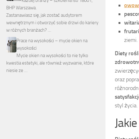
każdej branży – szkolenia iso 18001,
owowe
BHP Warszawa.
pesco
Zastanawiasz się, jak zostać audytorem
witar
wewnętrznym i otworzyć sobie drzwi do kariery
w różnych branżach? …
frutar
ziemi.
Prace na wysokości – mycie okien na
wysokości
Diety rośl
Mycie okien na wysokości to nie tylko
zdrowot
kwestia estetyki, ale również wyzwanie, które
zwierzęcy
niesie ze …
oraz popr
różnorodn
satysfakc
styl życia.
Jakie