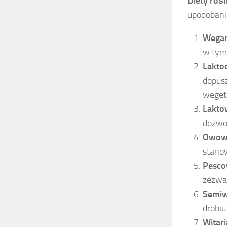
Diety rośl
upodobani
Wega
w tym 
Lakto
dopusz
weget
Lakto
dozwol
Owowe
stanow
Pesco
zezwa
Semiw
drobiu
Witar