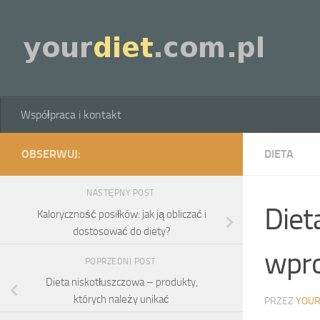
Skip to content
Współpraca i kontakt
OBSERWUJ:
DIETA
NASTĘPNY POST
Dieta
Kaloryczność posiłków: jak ją obliczać i
dostosować do diety?
wpro
POPRZEDNI POST
Dieta niskotłuszczowa – produkty,
których należy unikać
PRZEZ
YOUR