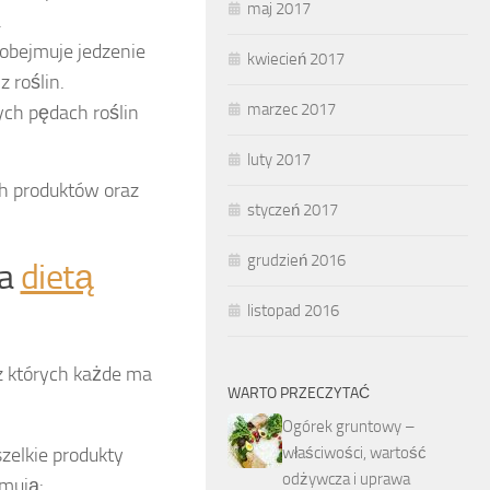
maj 2017
.
 obejmuje jedzenie
kwiecień 2017
 roślin.
marzec 2017
ych pędach roślin
luty 2017
h produktów oraz
styczeń 2017
grudzień 2016
a
dietą
listopad 2016
 z których każde ma
WARTO PRZECZYTAĆ
Ogórek gruntowy –
zelkie produkty
właściwości, wartość
odżywcza i uprawa
umują: