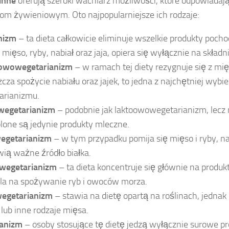
inne
oferują szeroki wachlarz możliwości, które odpowiada
om żywieniowym. Oto najpopularniejsze ich rodzaje:
nizm
– ta dieta całkowicie eliminuje wszelkie produkty poch
mięso, ryby, nabiał oraz jaja, opiera się wyłącznie na składn
owowegetarianizm
– w ramach tej diety rezygnuje się z mięs
cza spożycie nabiału oraz jajek, to jedna z najchętniej wyb
arianizmu.
wegetarianizm
– podobnie jak laktoowowegetarianizm, lecz n
one są jedynie produkty mleczne.
getarianizm
– w tym przypadku pomija się mięso i ryby, na
ią ważne źródło białka.
wegetarianizm
– ta dieta koncentruje się głównie na produkt
la na spożywanie ryb i owoców morza.
egetarianizm
– stawia na dietę opartą na roślinach, jedna
 lub inne rodzaje mięsa.
ianizm
– osoby stosujące tę dietę jedzą wyłącznie surowe pr