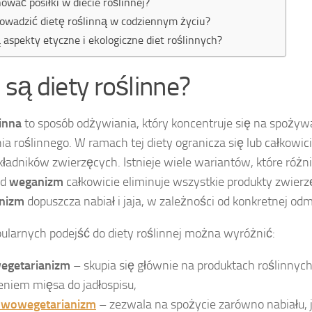
nować posiłki w diecie roślinnej?
owadzić dietę roślinną w codziennym życiu?
ą aspekty etyczne i ekologiczne diet roślinnych?
 są diety roślinne?
inna
to sposób odżywiania, który koncentruje się na spoży
a roślinnego. W ramach tej diety ogranicza się lub całkowic
kładników zwierzęcych. Istnieje wiele wariantów, które różn
ad
weganizm
całkowicie eliminuje wszystkie produkty zwierz
anizm
dopuszcza nabiał i jaja, w zależności od konkretnej od
ularnych podejść do diety roślinnej można wyróżnić:
egetarianizm
– skupia się głównie na produktach roślinnyc
niem mięsa do jadłospisu,
owowegetarianizm
– zezwala na spożycie zarówno nabiału, ja