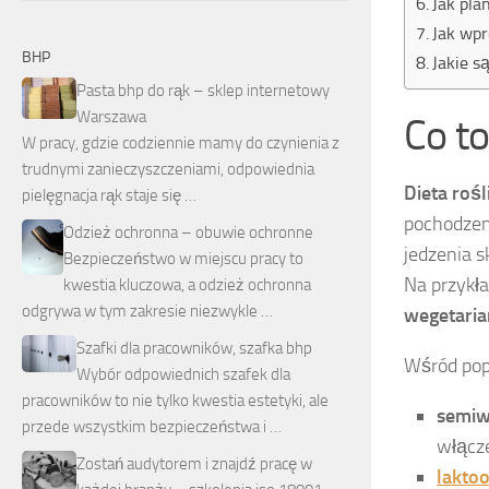
Jak pla
Jak wpr
BHP
Jakie s
Pasta bhp do rąk – sklep internetowy
Warszawa
Co to
W pracy, gdzie codziennie mamy do czynienia z
trudnymi zanieczyszczeniami, odpowiednia
Dieta rośl
pielęgnacja rąk staje się …
pochodzeni
Odzież ochronna – obuwie ochronne
jedzenia s
Bezpieczeństwo w miejscu pracy to
Na przykł
kwestia kluczowa, a odzież ochronna
odgrywa w tym zakresie niezwykle …
wegetari
Szafki dla pracowników, szafka bhp
Wśród pop
Wybór odpowiednich szafek dla
pracowników to nie tylko kwestia estetyki, ale
semiw
przede wszystkim bezpieczeństwa i …
włącze
Zostań audytorem i znajdź pracę w
lakto