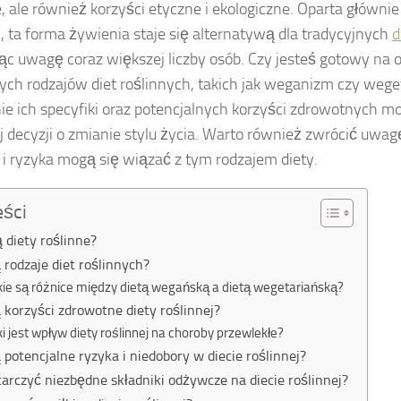
 ale również korzyści etyczne i ekologiczne. Oparta główni
, ta forma żywienia staje się alternatywą dla tradycyjnych
d
ąc uwagę coraz większej liczby osób. Czy jesteś gotowy na 
ych rodzajów diet roślinnych, takich jak weganizm czy wege
ie ich specyfiki oraz potencjalnych korzyści zdrowotnych 
decyzji o zmianie stylu życia. Warto również zwrócić uwagę 
i ryzyka mogą się wiązać z tym rodzajem diety.
eści
ą diety roślinne?
ą rodzaje diet roślinnych?
kie są różnice między dietą wegańską a dietą wegetariańską?
ą korzyści zdrowotne diety roślinnej?
ki jest wpływ diety roślinnej na choroby przewlekłe?
ą potencjalne ryzyka i niedobory w diecie roślinnej?
tarczyć niezbędne składniki odżywcze na diecie roślinnej?