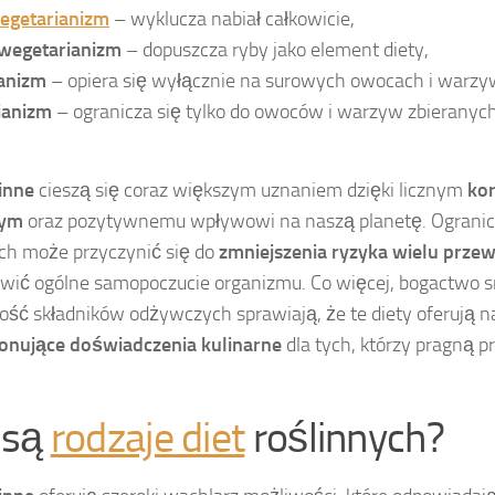
getarianizm
– wyklucza nabiał całkowicie,
wegetarianizm
– dopuszcza ryby jako element diety,
ianizm
– opiera się wyłącznie na surowych owocach i warzy
ianizm
– ogranicza się tylko do owoców i warzyw zbieranyc
inne
cieszą się coraz większym uznaniem dzięki licznym
ko
nym
oraz pozytywnemu wpływowi na naszą planetę. Ogranic
ch może przyczynić się do
zmniejszenia ryzyka wielu prze
awić ogólne samopoczucie organizmu. Co więcej, bogactwo 
ość składników odżywczych sprawiają, że te diety oferują 
jonujące doświadczenia kulinarne
dla tych, którzy pragną 
 są
rodzaje diet
roślinnych?