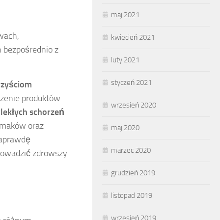
maj 2021
wach,
kwiecień 2021
h bezpośrednio z
luty 2021
styczeń 2021
rzyściom
zenie produktów
wrzesień 2020
wlekłych schorzeń
smaków oraz
maj 2020
naprawdę
marzec 2020
prowadzić zdrowszy
grudzień 2019
listopad 2019
wrzesień 2019