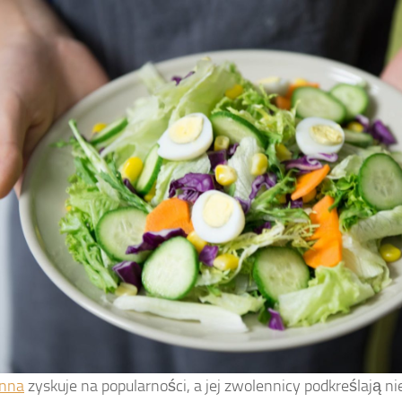
inna
zyskuje na popularności, a jej zwolennicy podkreślają ni