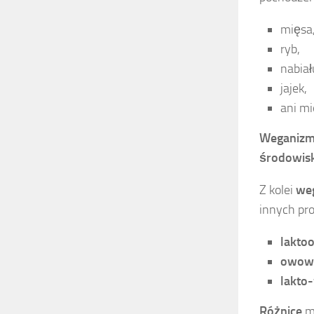
mięsa
ryb,
nabiał
jajek,
ani mi
Weganiz
środowis
Z kolei
we
innych pr
lakto
owowe
lakto
Różnice
mi