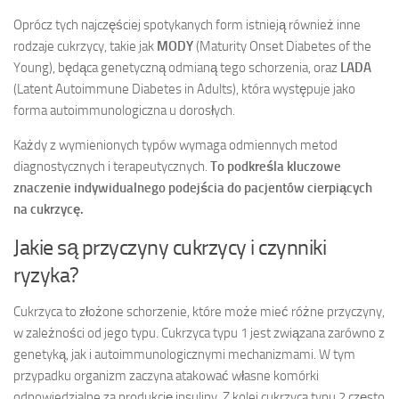
Oprócz tych najczęściej spotykanych form istnieją również inne
rodzaje cukrzycy, takie jak
MODY
(Maturity Onset Diabetes of the
Young), będąca genetyczną odmianą tego schorzenia, oraz
LADA
(Latent Autoimmune Diabetes in Adults), która występuje jako
forma autoimmunologiczna u dorosłych.
Każdy z wymienionych typów wymaga odmiennych metod
diagnostycznych i terapeutycznych.
To podkreśla kluczowe
znaczenie indywidualnego podejścia do pacjentów cierpiących
na cukrzycę.
Jakie są przyczyny cukrzycy i czynniki
ryzyka?
Cukrzyca to złożone schorzenie, które może mieć różne przyczyny,
w zależności od jego typu. Cukrzyca typu 1 jest związana zarówno z
genetyką, jak i autoimmunologicznymi mechanizmami. W tym
przypadku organizm zaczyna atakować własne komórki
odpowiedzialne za produkcję insuliny. Z kolei cukrzyca typu 2 często