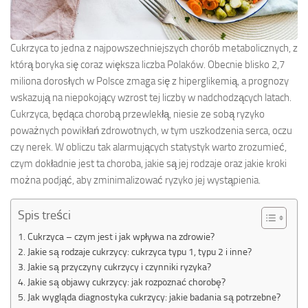
Cukrzyca to jedna z najpowszechniejszych chorób metabolicznych, z
którą boryka się coraz większa liczba Polaków. Obecnie blisko 2,7
miliona dorosłych w Polsce zmaga się z hiperglikemią, a prognozy
wskazują na niepokojący wzrost tej liczby w nadchodzących latach.
Cukrzyca, będąca chorobą przewlekłą, niesie ze sobą ryzyko
poważnych powikłań zdrowotnych, w tym uszkodzenia serca, oczu
czy nerek. W obliczu tak alarmujących statystyk warto zrozumieć,
czym dokładnie jest ta choroba, jakie są jej rodzaje oraz jakie kroki
można podjąć, aby zminimalizować ryzyko jej wystąpienia.
Spis treści
Cukrzyca – czym jest i jak wpływa na zdrowie?
Jakie są rodzaje cukrzycy: cukrzyca typu 1, typu 2 i inne?
Jakie są przyczyny cukrzycy i czynniki ryzyka?
Jakie są objawy cukrzycy: jak rozpoznać chorobę?
Jak wygląda diagnostyka cukrzycy: jakie badania są potrzebne?