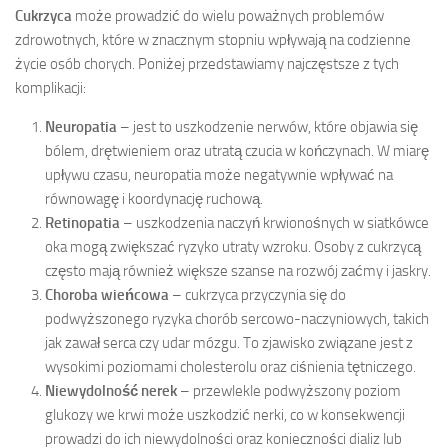
Cukrzyca
może prowadzić do wielu poważnych problemów
zdrowotnych, które w znacznym stopniu wpływają na codzienne
życie osób chorych. Poniżej przedstawiamy najczęstsze z tych
komplikacji:
Neuropatia
– jest to uszkodzenie nerwów, które objawia się
bólem, drętwieniem oraz utratą czucia w kończynach. W miarę
upływu czasu, neuropatia może negatywnie wpływać na
równowagę i koordynację ruchową.
Retinopatia
– uszkodzenia naczyń krwionośnych w siatkówce
oka mogą zwiększać ryzyko utraty wzroku. Osoby z cukrzycą
często mają również większe szanse na rozwój zaćmy i jaskry.
Choroba wieńcowa
– cukrzyca przyczynia się do
podwyższonego ryzyka chorób sercowo-naczyniowych, takich
jak zawał serca czy udar mózgu. To zjawisko związane jest z
wysokimi poziomami cholesterolu oraz ciśnienia tętniczego.
Niewydolność nerek
– przewlekle podwyższony poziom
glukozy we krwi może uszkodzić nerki, co w konsekwencji
prowadzi do ich niewydolności oraz konieczności dializ lub