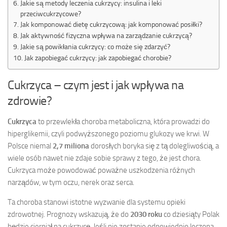
Jakie są metody leczenia cukrzycy: insulina i leki
przeciwcukrzycowe?
Jak komponować dietę cukrzycową: jak komponować posiłki?
Jak aktywność fizyczna wpływa na zarządzanie cukrzycą?
Jakie są powikłania cukrzycy: co może się zdarzyć?
Jak zapobiegać cukrzycy: jak zapobiegać chorobie?
Cukrzyca – czym jest i jak wpływa na
zdrowie?
Cukrzyca
to przewlekła choroba metaboliczna, która prowadzi do
hiperglikemii, czyli podwyższonego poziomu glukozy we krwi. W
Polsce niemal
2,7 miliona
dorosłych boryka się z tą dolegliwością, a
wiele osób nawet nie zdaje sobie sprawy z tego, że jest chora.
Cukrzyca może powodować poważne uszkodzenia różnych
narządów, w tym oczu, nerek oraz serca.
Ta choroba stanowi istotne wyzwanie dla systemu opieki
zdrowotnej. Prognozy wskazują, że do
2030 roku
co dziesiąty Polak
będzie cierpiał na cukrzycę. Jeśli nie zostanie odpowiednio leczona,