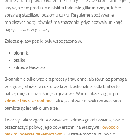
w utrzymaniu prawidłowego poziomu glukozy we krwi. Istotne jest,
aby wybierać produkty o
niskim indeksie glikemicznym
, które
sprzyjają stabilizacji poziomu cukru. Regularne spożywanie
mniejszych porcji również ma znaczenie, gdyż pozwala uniknąć
nagłych skoków glukozy.
Zaleca się, aby posiłki były wzbogacone w:
błonnik
,
białko
,
zdrowe tłuszcze
.
Błonnik
nie tylko wspiera procesy trawienne, ale również pomaga
w regulacji stężenia cukru we krwi. Doskonałe źródła
białka
to
nabiał, mięso oraz rośliny strączkowe. Warto także sięgać po
zdrowe tłuszcze roślinne
, takie jak oliwa z oliwek czy awokado,
pamiętając jednak o umiarze.
Tworząc talerz zgodnie z zasadami zdrowego odżywiania, warto
przeznaczyć połowę jego powierzchni na
warzywa i
owoce o
niskim indeksie glikemicznym
. Ćwiartkę można uzupełnić