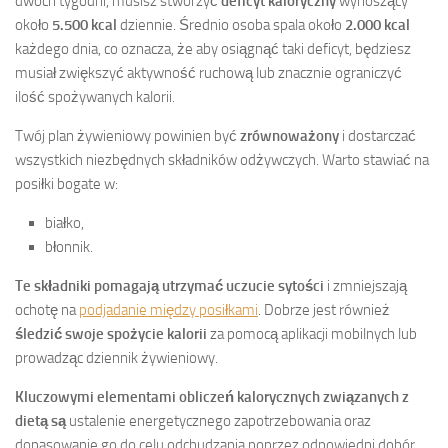
dwóch tygodni, musisz stworzyć
deficyt kaloryczny
wynoszący
około
5.500 kcal
dziennie. Średnio osoba spala około
2.000 kcal
każdego dnia, co oznacza, że aby osiągnąć taki deficyt, będziesz
musiał zwiększyć aktywność ruchową lub znacznie ograniczyć
ilość spożywanych kalorii.
Twój plan żywieniowy powinien być
zrównoważony
i dostarczać
wszystkich niezbędnych składników odżywczych. Warto stawiać na
posiłki bogate w:
białko,
błonnik.
Te składniki pomagają utrzymać uczucie sytości
i zmniejszają
ochotę na
podjadanie między posiłkami
. Dobrze jest również
śledzić swoje spożycie kalorii
za pomocą aplikacji mobilnych lub
prowadząc dziennik żywieniowy.
Kluczowymi elementami obliczeń kalorycznych związanych z
dietą są
ustalenie energetycznego zapotrzebowania oraz
dopasowanie go do celu odchudzania poprzez odpowiedni dobór