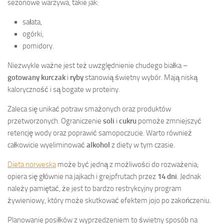
sezonowe warzywa, takie jak:
sałata,
ogórki,
pomidory.
Niezwykle ważne jest też uwzględnienie chudego białka –
gotowany kurczak
i
ryby
stanowią świetny wybór. Mają niską
kaloryczność i są bogate w proteiny.
Zaleca się unikać potraw smażonych oraz produktów
przetworzonych. Ograniczenie
soli
i
cukru
pomoże zmniejszyć
retencję wody oraz poprawić samopoczucie. Warto również
całkowicie wyeliminować
alkohol
z diety w tym czasie.
Dieta norweska
może być jedną z możliwości do rozważenia;
opiera się głównie na jajkach i grejpfrutach przez
14 dni
. Jednak
należy pamiętać, że jest to bardzo restrykcyjny program
żywieniowy, który może skutkować efektem jojo po zakończeniu.
Planowanie posiłków z wyprzedzeniem to świetny sposób na