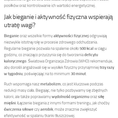
posiłków oraz kontrolowanie ich wartości energetycznej.
Jak bieganie i aktywność fizyczna wspierają
utratę wagi?
Bieganie
oraz wszelkie formy
aktywności fizycznej
odgrywają
niezwykle istotną rolę w procesie zdrowego odchudzania.
Regularne bieganie pozwala na spalenie około
500 kcal
w ciągu
godziny, co znacząco przyczynia się do tworzenia
deficytu
kalorycznego
. Światowa Organizacja Zdrowia (WHO) rekomenduje,
aby dorośli angażowali się w wysiłek fizyczny przynajmniej
trzy razy
w tygodniu
, poświęcając na to minimum
30 minut
.
Ruch wspomaga nasz
metabolizm
, co jest kluczowe podczas
redukcji masy ciała. Biegając, nie tylko pozbywamy się zbędnych
kalorii, ale także poprawiamy
wydolność organizmu
oraz
siłę
mięśni
. Łączenie biegania z innymi formami treningu, jak choćby
ćwiczenia siłowe
czy
aerobik
, może znacznie zwiększyć
efektywność w spalaniu tkanki tłuszczowej.