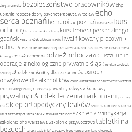
bezpieczeństwo pracowników
bhp
alergia na mleko
echo
ubrania robocze
dobry psychoterapeuta wrocław
serca poznań
kurs
hemoroidy poznań
kurs na HDS
ochrony
kurs trenera personalnego
kurs pracownika ochrony
gdańsk
kwalifikowany pracownik
kursy na wózki widłowe kraków
ochrony
leczenie bezdechu sennego rzeszów
nauka sep i hds
objawy nietolerancji mleka
odzież robocza
okulista lublin
odzież ochronna
krowiego
operacje ginekologiczne prywatnie śląsk
opiekun wycieczki
ośrodki
ośrodek zamknięty dla narkomanów
szkolnej
odwykowe dla alkoholików
ośrodki uzależnień od narkotyków Warszawa
prywatny odwyk alkoholowy
profesjonalny ginekolog estetyczny
prywatny ośrodek leczenia narkomanii
przepisy
sklep ortopedyczny kraków
bhp
szkolenia handlowe
szkolenia
szkolenia windykacja
kadra zarządzająca
szkolenia SEP
szkolenia transport
tabletki na
szkolenie bhp warszawa
Szkolenie przywództwo
bezdech
terapia uzależnień warszawa
trener personalny kurs w krakowie