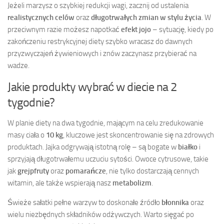
Jeżeli marzysz o szybkiej redukcji wagi, zacznij od ustalenia
realistycznych celów
oraz
długotrwałych zmian w stylu życia
. W
przeciwnym razie możesz napotkać
efekt jojo
– sytuację, kiedy po
zakończeniu restrykcyjnej diety szybko wracasz do dawnych
przyzwyczajeń żywieniowych i znów zaczynasz przybierać na
wadze.
Jakie produkty wybrać w diecie na 2
tygodnie?
W planie diety na dwa tygodnie, mającym na celu zredukowanie
masy ciała o
10 kg
, kluczowe jest skoncentrowanie się na zdrowych
produktach. Jajka odgrywają istotną rolę – są bogate w
białko
i
sprzyjają długotrwałemu uczuciu sytości. Owoce cytrusowe, takie
jak
grejpfruty
oraz
pomarańcze
, nie tylko dostarczają cennych
witamin, ale także wspierają nasz
metabolizm
.
Świeże sałatki pełne warzyw to doskonałe źródło
błonnika
oraz
wielu niezbędnych składników odżywczych. Warto sięgać po