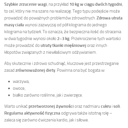
Szybkie zrzucenie wagi
, na przykład
10 kg w ciągu dwóch tygodni
,
to cel, który nie ma szans na realizację. Tego typu podejście może
prowadzić do poważnych problemów zdrowotnych.
Zdrowa utrata
masy ciała
wynosi zazwyczaj od pół kilograma do jednego
kilograma na tydzień. To oznacza, że bezpieczna ilość do stracenia
w dwa tygodnie wynosi około
2–3 kg
. Przekroczenie tych wartości
może prowadzić do
utraty tkanki mięśniowej
oraz innych
kłopotów związanych z niewłaściwym odżywianiem.
Aby skutecznie i zdrowo schudnąć, kluczowe jest przestrzeganie
zasad
zrównoważonej diety
. Powinna ona być bogata w:
warzywa,
owoce,
białko zarówno roślinne, jak i zwierzęce.
Warto unikać
przetworzonej żywności
oraz nadmiaru
cukru
i
soli
.
Regularna aktywność fizyczna
odgrywa także istotną rolę –
zaleca się zarówno ćwiczenia kardio, jak i siłowe.