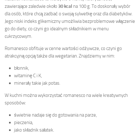
zawierające zaledwie około
30 kcal
na 100 g. To doskonały wybór
dla osób, które chcą zadbać o swoją sylwetkę oraz dla diabetyków.
Jego niski indeks glikemiczny umożliwia bezproblemowe włączenie
go do diety, co czyni go idealnym składnikiem w menu
cukrzycowym.
Romanesco obfituje w cenne wartości odżywcze, co czyni go
atrakcyjną opcją także dla wegetarian. Znajdziemy w nim:
błonnik,
witaminę C i K,
minerały takie jak potas.
W kuchni można wykorzystać romanesco na wiele kreatywnych
sposobów:
świetnie nadaje się do gotowania na parze,
pieczenia,
jako składnik sałatek.