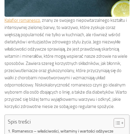
Kalafior romanesco
, znany ze swojego niepowtarzalnego kształtu i
intensywnej zielonej barwy, to warzywo, które zyskuje coraz
większą popularność nie tylko w kuchniach, ale również wśród
dietetyków i entuzjastów zdrowego stylu życia. Jego niezwykłe
właściwości odżywcze sprawiają, że jest prawdziwą skarbnicą
witamin i minerałów, które mogą wspierać nasze zdrowie na wiele
sposobów. Zawiera szereg korzystnych składników, jak błonnik,
przeciwutleniacze oraz glukozynolany, które przyczyniają się do
walki z chorobami nowotworowymi i wzmacniają układ
odpornościowy. Niskokaloryczność romanesco czyni go idealnym
wyborem dla osób dbających o linię, a także dla diabetyków. Warto
przyjrzeć się bliżej temu wyjątkowemu warzywu i odkryć, jakie
korzyści zdrowotne niesie ze sobą jego regularne spożycie.
Spis treści
Romanesco – właściwości, witaminy i wartości odżywcze