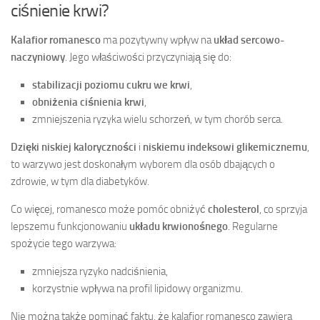
ciśnienie krwi?
Kalafior romanesco
ma pozytywny wpływ na
układ sercowo-
naczyniowy
. Jego właściwości przyczyniają się do:
stabilizacji poziomu cukru we krwi
,
obniżenia ciśnienia krwi
,
zmniejszenia ryzyka wielu schorzeń, w tym chorób serca.
Dzięki niskiej kaloryczności
i
niskiemu indeksowi glikemicznemu
,
to warzywo jest doskonałym wyborem dla osób dbających o
zdrowie, w tym dla diabetyków.
Co więcej, romanesco może pomóc obniżyć
cholesterol
, co sprzyja
lepszemu funkcjonowaniu
układu krwionośnego
. Regularne
spożycie tego warzywa:
zmniejsza ryzyko nadciśnienia,
korzystnie wpływa na profil lipidowy organizmu.
Nie można także pominąć faktu, że kalafior romanesco zawiera