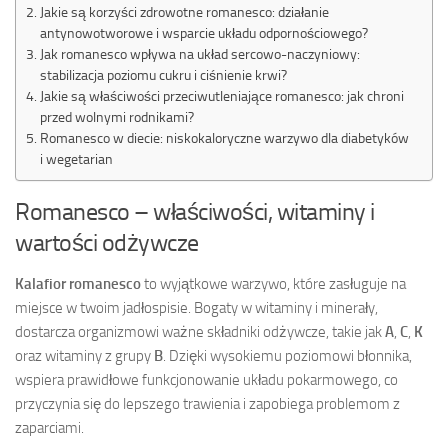
Jakie są korzyści zdrowotne romanesco: działanie
antynowotworowe i wsparcie układu odpornościowego?
Jak romanesco wpływa na układ sercowo-naczyniowy:
stabilizacja poziomu cukru i ciśnienie krwi?
Jakie są właściwości przeciwutleniające romanesco: jak chroni
przed wolnymi rodnikami?
Romanesco w diecie: niskokaloryczne warzywo dla diabetyków
i wegetarian
Romanesco – właściwości, witaminy i
wartości odżywcze
Kalafior romanesco
to wyjątkowe warzywo, które zasługuje na
miejsce w twoim jadłospisie. Bogaty w witaminy i minerały,
dostarcza organizmowi ważne składniki odżywcze, takie jak
A
,
C
,
K
oraz witaminy z grupy
B
. Dzięki wysokiemu poziomowi błonnika,
wspiera prawidłowe funkcjonowanie układu pokarmowego, co
przyczynia się do lepszego trawienia i zapobiega problemom z
zaparciami.