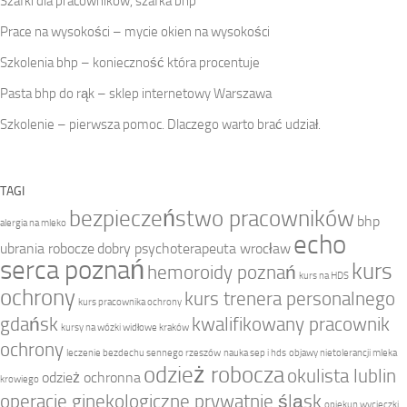
Szafki dla pracowników, szafka bhp
Prace na wysokości – mycie okien na wysokości
Szkolenia bhp – konieczność która procentuje
Pasta bhp do rąk – sklep internetowy Warszawa
Szkolenie – pierwsza pomoc. Dlaczego warto brać udział.
TAGI
bezpieczeństwo pracowników
bhp
alergia na mleko
echo
ubrania robocze
dobry psychoterapeuta wrocław
serca poznań
kurs
hemoroidy poznań
kurs na HDS
ochrony
kurs trenera personalnego
kurs pracownika ochrony
gdańsk
kwalifikowany pracownik
kursy na wózki widłowe kraków
ochrony
leczenie bezdechu sennego rzeszów
nauka sep i hds
objawy nietolerancji mleka
odzież robocza
okulista lublin
odzież ochronna
krowiego
operacje ginekologiczne prywatnie śląsk
opiekun wycieczki