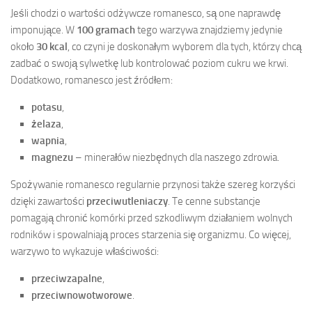
Jeśli chodzi o wartości odżywcze romanesco, są one naprawdę
imponujące. W
100 gramach
tego warzywa znajdziemy jedynie
około
30 kcal
, co czyni je doskonałym wyborem dla tych, którzy chcą
zadbać o swoją sylwetkę lub kontrolować poziom cukru we krwi.
Dodatkowo, romanesco jest źródłem:
potasu
,
żelaza
,
wapnia
,
magnezu
– minerałów niezbędnych dla naszego zdrowia.
Spożywanie romanesco regularnie przynosi także szereg korzyści
dzięki zawartości
przeciwutleniaczy
. Te cenne substancje
pomagają chronić komórki przed szkodliwym działaniem wolnych
rodników i spowalniają proces starzenia się organizmu. Co więcej,
warzywo to wykazuje właściwości:
przeciwzapalne
,
przeciwnowotworowe
.