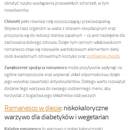
obniżyć ryzyko wystąpienia przewlekłych schorzeń, w tym
nowotworów.
Chlorofil
pełni również rolę oczyszczającą i przeciwzapalną.
Wspiera nasz organizm w walce z stresem oksydacyjnym oraz
przyczynia się do redukcji stanów zapalnych – co jest niezbędne dla
zachowania dobrego zdrowia. Dzięki tym cennym właściwościom
romanesco staje się niezwykle wartościowym elementem diety
osób świadomych zdrowotnych korzyści oraz
profilaktyki chorób
.
Zwiększenie spożycia romanesco
może pozytywnie wpłynąć na
ogólne samopoczucie oraz wspierać układ odpornościowy dzięki
jego wysokiej zawartości antyoksydantów. Dlatego warto rozważyć
dodanie tego warzywa do swojego codziennego menu, aby
korzystać z bogactwa jego składników odżywczych.
Romanesco w diecie
: niskokaloryczne
warzywo dla diabetyków i wegetarian
Kalafior romanesco
to warzywo o niskiej kaloryczności,