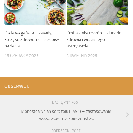
Dieta wegańska – zasady,
Profilaktyka chorób – klucz do
korzyści zdrowotne i przepisy
zdrowia i wczesnego
na dania
wykrywania
15 CZERWCA 2025
4 KWIETNIA 2025
OBSERWUJ:
NASTĘPNY POST
Monostearynian sorbitolu (E491) – zastosowanie,
właściwości i bezpieczeństwo
POPRZEDNI POST