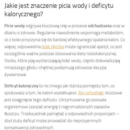
Jakie jest znaczenie picia wody i deficytu
kalorycznego?
Picie wody
odgrywa kluczową rolę w procesie
odchudzania
oraz w
dbaniu o zdrowie. Regularne nawodnienie wspomaga metabolizm,
co z kolei przyczynia się do bardziej efektywnego spalania kalorii. Co
więcej, odpowiednia
ilość płynów
może ograniczać apetyt, co jest
szczególnie ważne podczas stosowania diety niskokalorycznej.
Osoby, które piją wystarczającą ilość wody, często doświadczają
mniejszego głodu i chętniej podejmują zdrowsze decyzje
żywieniowe.
Deficyt kaloryczny
to nic innego jak różnica pomiędzy tym, co
spożywasz a tym, ile kalorii wydatkujesz.
Aby schudnąć
, kluczowe
jest osiągnięcie tego deficytu. Utrzymywanie go pozwala
organizmowi czerpać energię z nagromadzonych zapasów
tłuszczu. Trzeba jednak pamiętać o odpowiednich proporcjach –
zbyt duży deficyt może prowadzić do nieprzyjemnych
konsekwencji zdrowotnych.