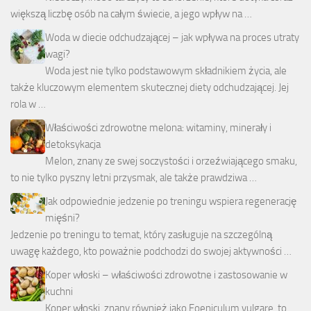
większą liczbę osób na całym świecie, a jego wpływ na …
Woda w diecie odchudzającej – jak wpływa na proces utraty
wagi?
Woda jest nie tylko podstawowym składnikiem życia, ale
także kluczowym elementem skutecznej diety odchudzającej. Jej
rola w …
Właściwości zdrowotne melona: witaminy, minerały i
detoksykacja
Melon, znany ze swej soczystości i orzeźwiającego smaku,
to nie tylko pyszny letni przysmak, ale także prawdziwa …
Jak odpowiednie jedzenie po treningu wspiera regenerację
mięśni?
Jedzenie po treningu to temat, który zasługuje na szczególną
uwagę każdego, kto poważnie podchodzi do swojej aktywności …
Koper włoski – właściwości zdrowotne i zastosowanie w
kuchni
Koper włoski, znany również jako Foeniculum vulgare, to