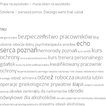
Prace na wysokości – mycie okien na wysokości
Szkolenie – pierwsza pomoc. Dlaczego warto brać udział.
TAGI
bezpieczeństwo pracowników
bhp
alergia na mleko
echo
ubrania robocze
dobry psychoterapeuta wrocław
serca poznań
kurs
hemoroidy poznań
kurs na HDS
ochrony
kurs trenera personalnego
kurs pracownika ochrony
gdańsk
kwalifikowany pracownik
kursy na wózki widłowe kraków
ochrony
leczenie bezdechu sennego rzeszów
nauka sep i hds
objawy nietolerancji mleka
odzież robocza
okulista lublin
odzież ochronna
krowiego
operacje ginekologiczne prywatnie śląsk
opiekun wycieczki
ośrodki
ośrodek zamknięty dla narkomanów
szkolnej
odwykowe dla alkoholików
ośrodki uzależnień od narkotyków Warszawa
prywatny odwyk alkoholowy
profesjonalny ginekolog estetyczny