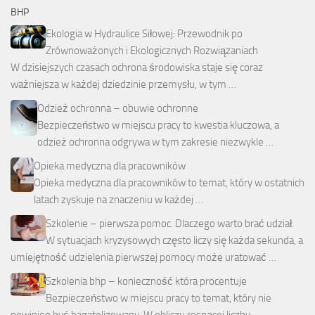
BHP
Ekologia w Hydraulice Siłowej: Przewodnik po
Zrównoważonych i Ekologicznych Rozwiązaniach
W dzisiejszych czasach ochrona środowiska staje się coraz
ważniejsza w każdej dziedzinie przemysłu, w tym …
Odzież ochronna – obuwie ochronne
Bezpieczeństwo w miejscu pracy to kwestia kluczowa, a
odzież ochronna odgrywa w tym zakresie niezwykle …
Opieka medyczna dla pracowników
Opieka medyczna dla pracowników to temat, który w ostatnich
latach zyskuje na znaczeniu w każdej …
Szkolenie – pierwsza pomoc. Dlaczego warto brać udział.
W sytuacjach kryzysowych często liczy się każda sekunda, a
umiejętność udzielenia pierwszej pomocy może uratować …
Szkolenia bhp – konieczność która procentuje
Bezpieczeństwo w miejscu pracy to temat, który nie
powinien być bagatelizowany. W obliczu rosnącej liczby …