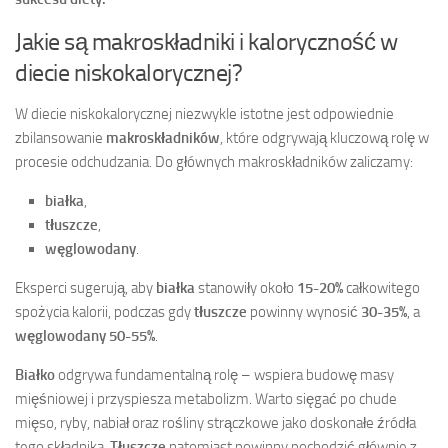
Jakie są makroskładniki i kaloryczność w
diecie niskokalorycznej?
W diecie niskokalorycznej niezwykle istotne jest odpowiednie
zbilansowanie
makroskładników
, które odgrywają kluczową rolę w
procesie odchudzania. Do głównych makroskładników zaliczamy:
białka
,
tłuszcze
,
węglowodany
.
Eksperci sugerują, aby
białka
stanowiły około
15-20%
całkowitego
spożycia kalorii, podczas gdy
tłuszcze
powinny wynosić
30-35%
, a
węglowodany
50-55%
.
Białko
odgrywa fundamentalną rolę – wspiera budowę masy
mięśniowej i przyspiesza metabolizm. Warto sięgać po chude
mięso, ryby, nabiał oraz rośliny strączkowe jako doskonałe źródła
tego składnika.
Tłuszcze
natomiast powinny pochodzić głównie z