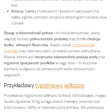
kiwi,
Kolacja:
Sałatka z tuńczykiem i świeżymi warzywami (np.
sałata, ogórek, pomidor) skropiona dressingiem na bazie oliwy
z oliwek.
Dbając o różnorodność potraw
i ich niskokaloryczność, warto
włączyć do diety
pełnoziarniste produkty
oraz źródła
chudego
białka
i
zdrowych tłuszczów
. Należy unikać
przetworzonej
żywności
oraz nadmiaru cukru, co wspiera proces odchudzania.
Równie istotne jest
utrzymanie odpowiedniej podaży wody
oraz
regularne spożywanie posiłków
w ciągu dnia – to kluczowe
elementy w dążeniu do zamierzonych celów zdrowotnych i
wagowych.
Przykładowy
tygodniowy jadłospis
Przykładowy tygodniowy jadłospis na diecie odchudzającej, mający
na celu zgubienie 10 kg w ciągu dwóch miesięcy, powinien być
zróżnicowany i obfity w niskokaloryczne potrawy. Oto propozycja