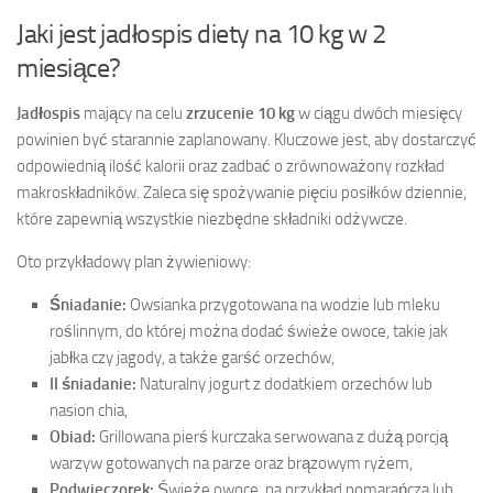
Jaki jest jadłospis diety na 10 kg w 2
miesiące?
Jadłospis
mający na celu
zrzucenie 10 kg
w ciągu dwóch miesięcy
powinien być starannie zaplanowany. Kluczowe jest, aby dostarczyć
odpowiednią ilość kalorii oraz zadbać o zrównoważony rozkład
makroskładników. Zaleca się spożywanie pięciu posiłków dziennie,
które zapewnią wszystkie niezbędne składniki odżywcze.
Oto przykładowy plan żywieniowy:
Śniadanie:
Owsianka przygotowana na wodzie lub mleku
roślinnym, do której można dodać świeże owoce, takie jak
jabłka czy jagody, a także garść orzechów,
II śniadanie:
Naturalny jogurt z dodatkiem orzechów lub
nasion chia,
Obiad:
Grillowana pierś kurczaka serwowana z dużą porcją
warzyw gotowanych na parze oraz brązowym ryżem,
Podwieczorek:
Świeże owoce, na przykład pomarańcza lub