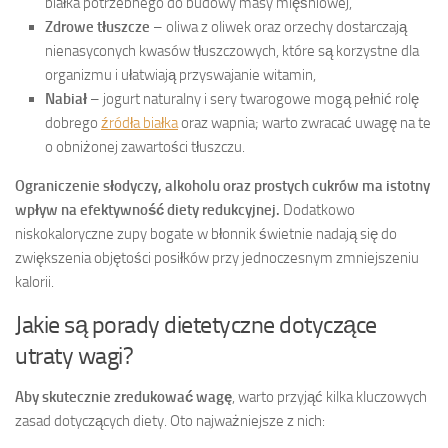
białka potrzebnego do budowy masy mięśniowej,
Zdrowe tłuszcze
– oliwa z oliwek oraz orzechy dostarczają
nienasyconych kwasów tłuszczowych, które są korzystne dla
organizmu i ułatwiają przyswajanie witamin,
Nabiał
– jogurt naturalny i sery twarogowe mogą pełnić rolę
dobrego
źródła białka
oraz wapnia; warto zwracać uwagę na te
o obniżonej zawartości tłuszczu.
Ograniczenie słodyczy, alkoholu oraz prostych cukrów ma istotny
wpływ na efektywność diety redukcyjnej.
Dodatkowo
niskokaloryczne zupy bogate w błonnik świetnie nadają się do
zwiększenia objętości posiłków przy jednoczesnym zmniejszeniu
kalorii.
Jakie są porady dietetyczne dotyczące
utraty wagi?
Aby skutecznie zredukować wagę
, warto przyjąć kilka kluczowych
zasad dotyczących diety. Oto najważniejsze z nich: