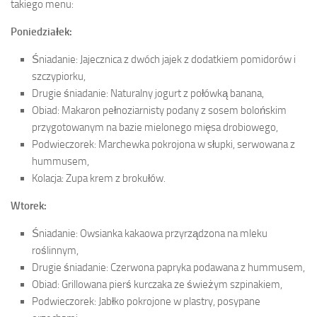
takiego menu:
Poniedziałek:
Śniadanie: Jajecznica z dwóch jajek z dodatkiem pomidorów i
szczypiorku,
Drugie śniadanie: Naturalny jogurt z połówką banana,
Obiad: Makaron pełnoziarnisty podany z sosem bolońskim
przygotowanym na bazie mielonego mięsa drobiowego,
Podwieczorek: Marchewka pokrojona w słupki, serwowana z
hummusem,
Kolacja: Zupa krem z brokułów.
Wtorek:
Śniadanie: Owsianka kakaowa przyrządzona na mleku
roślinnym,
Drugie śniadanie: Czerwona papryka podawana z hummusem,
Obiad: Grillowana pierś kurczaka ze świeżym szpinakiem,
Podwieczorek: Jabłko pokrojone w plastry, posypane