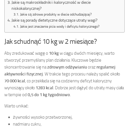
Jakie są makroskładniki i kaloryczność w diecie
niskokalorycznej?
Jakie są zdrowe produkty w diecie odchudzającej?
Jakie są porady dietetyczne dotyczące utraty wagi?
Jakie jest znaczenie picia wody i deficytu kalorycznego?
Jak schudnąć 10 kg w 2 miesiące?
Aby zredukować wagę o
10 kg
w ciągu dwóch miesięcy, warto
stworzyć przemyślany plan działania. Kluczowe będzie
skoncentrowanie się na
zdrowym odżywianiu
oraz
regularnej
aktywności fizycznej
. W trakcie tego procesu należy spalić około
70 000 kcal
, co przekłada się na codzienny deficyt kaloryczny
wynoszący około
1283 kcal
. Dobrze jest dążyć do utraty masy ciała
w tempie od
0,5 do 1 kg tygodniowo
.
Warto unikać:
żywności wysoko przetworzonej,
nadmiaru cukru,