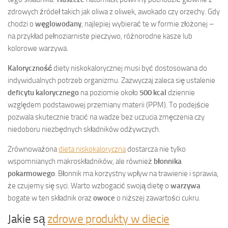
zdrowych źródeł takich jak oliwa z oliwek, awokado czy orzechy. Gdy
chodzi o
węglowodany
, najlepiej wybierać te w formie złożonej –
na przykład pełnoziarniste pieczywo, różnorodne kasze lub
kolorowe warzywa.
Kaloryczność
diety niskokalorycznej musi być dostosowana do
indywidualnych potrzeb organizmu. Zazwyczaj zaleca się ustalenie
deficytu kalorycznego
na poziomie około
500 kcal
dziennie
względem podstawowej przemiany materii (PPM). To podejście
pozwala skutecznie tracić na wadze bez uczucia zmęczenia czy
niedoboru niezbędnych składników odżywczych.
Zrównoważona
dieta niskokaloryczna
dostarcza nie tylko
wspomnianych makroskładników, ale również
błonnika
pokarmowego
. Błonnik ma korzystny wpływ na trawienie i sprawia,
że czujemy się syci. Warto wzbogacić swoją dietę o
warzywa
bogate w ten składnik oraz
owoce
o niższej zawartości cukru.
Jakie są
zdrowe produkty w diecie