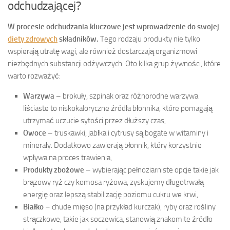
odchudzającej?
W procesie odchudzania kluczowe jest wprowadzenie do swojej
diety zdrowych
składników.
Tego rodzaju produkty nie tylko
wspierają utratę wagi, ale również dostarczają organizmowi
niezbędnych substancji odżywczych. Oto kilka grup żywności, które
warto rozważyć:
Warzywa
– brokuły, szpinak oraz różnorodne warzywa
liściaste to niskokaloryczne źródła błonnika, które pomagają
utrzymać uczucie sytości przez dłuższy czas,
Owoce
– truskawki, jabłka i cytrusy są bogate w witaminy i
minerały. Dodatkowo zawierają błonnik, który korzystnie
wpływa na proces trawienia,
Produkty zbożowe
– wybierając pełnoziarniste opcje takie jak
brązowy ryż czy komosa ryżowa, zyskujemy długotrwałą
energię oraz lepszą stabilizację poziomu cukru we krwi,
Białko
– chude mięso (na przykład kurczak), ryby oraz rośliny
strączkowe, takie jak soczewica, stanowią znakomite źródło