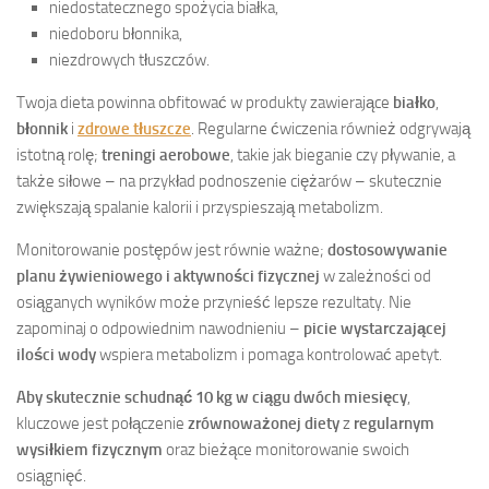
niedostatecznego spożycia białka,
niedoboru błonnika,
niezdrowych tłuszczów.
Twoja dieta powinna obfitować w produkty zawierające
białko
,
błonnik
i
zdrowe tłuszcze
. Regularne ćwiczenia również odgrywają
istotną rolę;
treningi aerobowe
, takie jak bieganie czy pływanie, a
także siłowe – na przykład podnoszenie ciężarów – skutecznie
zwiększają spalanie kalorii i przyspieszają metabolizm.
Monitorowanie postępów jest równie ważne;
dostosowywanie
planu żywieniowego i aktywności fizycznej
w zależności od
osiąganych wyników może przynieść lepsze rezultaty. Nie
zapominaj o odpowiednim nawodnieniu –
picie wystarczającej
ilości wody
wspiera metabolizm i pomaga kontrolować apetyt.
Aby skutecznie schudnąć 10 kg w ciągu dwóch miesięcy
,
kluczowe jest połączenie
zrównoważonej diety
z
regularnym
wysiłkiem fizycznym
oraz bieżące monitorowanie swoich
osiągnięć.