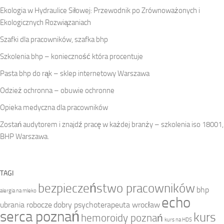
Ekologia w Hydraulice Siłowej: Przewodnik po Zrównoważonych i
Ekologicznych Rozwiązaniach
Szafki dla pracowników, szafka bhp
Szkolenia bhp – konieczność która procentuje
Pasta bhp do rąk – sklep internetowy Warszawa
Odzież ochronna – obuwie ochronne
Opieka medyczna dla pracowników
Zostań audytorem i znajdź pracę w każdej branży – szkolenia iso 18001,
BHP Warszawa.
TAGI
bezpieczeństwo pracowników
bhp
alergia na mleko
echo
ubrania robocze
dobry psychoterapeuta wrocław
serca poznań
kurs
hemoroidy poznań
kurs na HDS