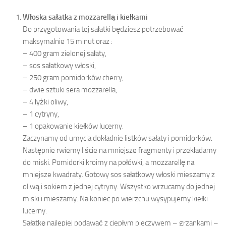
Włoska sałatka z mozzarellą i kiełkami
Do przygotowania tej sałatki będziesz potrzebować
maksymalnie 15 minut oraz :
– 400 gram zielonej sałaty,
– sos sałatkowy włoski,
– 250 gram pomidorków cherry,
– dwie sztuki sera mozzarella,
– 4 łyżki oliwy,
– 1 cytryny,
– 1 opakowanie kiełków lucerny.
Zaczynamy od umycia dokładnie listków sałaty i pomidorków.
Następnie rwiemy liście na mniejsze fragmenty i przekładamy
do miski. Pomidorki kroimy na połówki, a mozzarellę na
mniejsze kwadraty. Gotowy sos sałatkowy włoski mieszamy z
oliwą i sokiem z jednej cytryny. Wszystko wrzucamy do jednej
miski i mieszamy. Na koniec po wierzchu wysypujemy kiełki
lucerny.
Sałatkę najlepiej podawać z ciepłym pieczywem – grzankami –