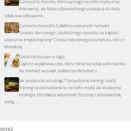
Cukrzyca to choroba, która wymaga nie tylko medycznej
interwencji, ale także odpowiedniego podejścia do diety.
Właściwe odżywianie …
Cudowna maseczka z płatków owsianych na twarz
Szukasz domowego i skutecznego sposobu na trądzik i
widocznie zmęczoną cerę? Chcesz naturalnego kosmetyku, który z
łatwością …
Dieta cukrzycowa w ciąży
Ciąża to wyjątkowy czas, który niesie ze sobą wiele radości,
ale również wyzwań, zwłaszcza dla kobiet z …
Jak skutecznie schudnąć? Sprawdzone treningi i dieta
Trening na odchudzanie to nie tylko moda, ale skuteczna
strategia, która łączy aktywność fizyczną z odpowiednią
dietą, …
ODZIEŻ