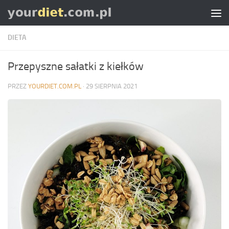
Skip to content
DIETA
Przepyszne sałatki z kiełków
PRZEZ
YOURDIET.COM.PL
·
29 SIERPNIA 2021