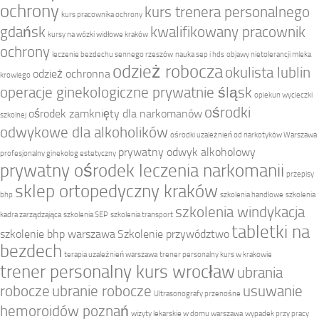
ochrony
kurs trenera personalnego
kurs pracownika ochrony
gdańsk
kwalifikowany pracownik
kursy na wózki widłowe kraków
ochrony
leczenie bezdechu sennego rzeszów
nauka sep i hds
objawy nietolerancji mleka
odzież robocza
okulista lublin
odzież ochronna
krowiego
operacje ginekologiczne prywatnie śląsk
opiekun wycieczki
ośrodki
ośrodek zamknięty dla narkomanów
szkolnej
odwykowe dla alkoholików
ośrodki uzależnień od narkotyków Warszawa
prywatny odwyk alkoholowy
profesjonalny ginekolog estetyczny
prywatny ośrodek leczenia narkomanii
przepisy
sklep ortopedyczny kraków
bhp
szkolenia handlowe
szkolenia
szkolenia windykacja
kadra zarządzająca
szkolenia SEP
szkolenia transport
tabletki na
szkolenie bhp warszawa
Szkolenie przywództwo
bezdech
terapia uzależnień warszawa
trener personalny kurs w krakowie
trener personalny kurs wrocław
ubrania
robocze
ubranie robocze
usuwanie
Ultrasonografy przenośne
hemoroidów poznań
wizyty lekarskie w domu warszawa
wypadek przy pracy