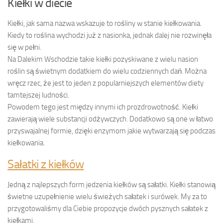
Kiełki w diecie
Kiełki, jak sama nazwa wskazuje to rośliny w stanie kiełkowania.
Kiedy to roślina wychodzi już z nasionka, jednak dalej nie rozwinęła
się w pełni.
Na Dalekim Wschodzie takie kiełki pozyskiwane z wielu nasion
roślin są świetnym dodatkiem do wielu codziennych dań. Można
wręcz rzec, że jest to jeden z popularniejszych elementów diety
tamtejszej ludności.
Powodem tego jest między innymi ich prozdrowotność. Kiełki
zawierają wiele substancji odżywczych. Dodatkowo są one w łatwo
przyswajalnej formie, dzięki enzymom jakie wytwarzają się podczas
kiełkowania.
Sałatki z kiełków
Jedną z najlepszych form jedzenia kiełków są sałatki. Kiełki stanowią
świetne uzupełnienie wielu świeżych sałatek i surówek. My za to
przygotowaliśmy dla Ciebie propozycje dwóch pysznych sałatek z
kiełkami.