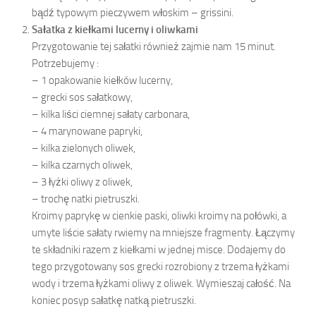
bądź typowym pieczywem włoskim – grissini.
Sałatka z kiełkami lucerny i oliwkami
Przygotowanie tej sałatki również zajmie nam 15 minut.
Potrzebujemy :
– 1 opakowanie kiełków lucerny,
– grecki sos sałatkowy,
– kilka liści ciemnej sałaty carbonara,
– 4 marynowane papryki,
– kilka zielonych oliwek,
– kilka czarnych oliwek,
– 3 łyżki oliwy z oliwek,
– trochę natki pietruszki.
Kroimy paprykę w cienkie paski, oliwki kroimy na połówki, a
umyte liście sałaty rwiemy na mniejsze fragmenty. Łączymy
te składniki razem z kiełkami w jednej misce. Dodajemy do
tego przygotowany sos grecki rozrobiony z trzema łyżkami
wody i trzema łyżkami oliwy z oliwek. Wymieszaj całość. Na
koniec posyp sałatkę natką pietruszki.