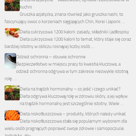
kuchni
Gruszka azjatycka, znana również jako gruszka nashi, to
fascynujący owoc o korzeniach sięgających Chin, Korei i Japonii. …
Dieta cukrzycowa 1200 kalorii: zasady, składniki i jadłospisy
Dieta cukrzycowa 1200 kalorii to temat, który staje się coraz
bardziej istotny w obliczu rosnącej liczby osób …
Odzież ochronna – obuwie ochronne
Bezpieczeństwo w miejscu pracy to kwestia kluczowa, a
odzież ochronna odgrywa w tym zakresie niezwykle istotną
rolę. …
Dieta na trądzik hormonalny – co jeść i czego unikać?
Dieta odgrywa kluczową rolę w zdrowiu skóry, a jej wpływ
na trądzik hormonalny jest szczególnie istotny. Wiele …
Dieta niskotłuszczowa – produkty, których należy unikać
Dieta niskotłuszczowa stała się popularnym wyborem dla
wielu osób pragnących poprawić swoje zdrowie i samopoczucie.
Jednakże, aby …