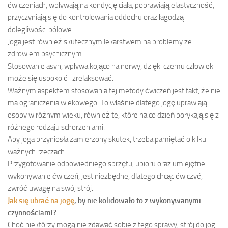
ćwiczeniach, wpływają na kondycję ciała, poprawiają elastyczność,
przyczyniają się do kontrolowania oddechu oraz łagodzą
dolegliwości bólowe.
Joga jest również skutecznym lekarstwem na problemy ze
zdrowiem psychicznym.
Stosowanie asyn, wpływa kojąco na nerwy, dzięki czemu człowiek
może się uspokoić i zrelaksować.
Ważnym aspektem stosowania tej metody ćwiczeń jest fakt, że nie
ma ograniczenia wiekowego. To właśnie dlatego jogę uprawiają
osoby w różnym wieku, również te, które na co dzień borykają się z
różnego rodzaju schorzeniami.
Aby joga przyniosła zamierzony skutek, trzeba pamiętać o kilku
ważnych rzeczach.
Przygotowanie odpowiedniego sprzętu, ubioru oraz umiejętne
wykonywanie ćwiczeń, jest niezbędne, dlatego chcąc ćwiczyć,
zwróć uwagę na swój strój.
Jak się ubrać na jogę
, by nie kolidowało to z wykonywanymi
czynnościami?
Choć niektórzy mogą nie zdawać sobie z tego sprawy, strój do jogi