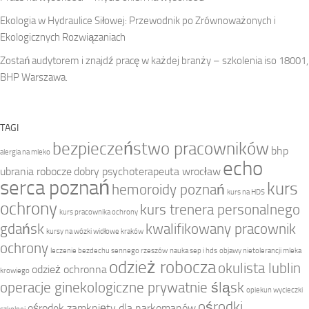
Ekologia w Hydraulice Siłowej: Przewodnik po Zrównoważonych i
Ekologicznych Rozwiązaniach
Zostań audytorem i znajdź pracę w każdej branży – szkolenia iso 18001,
BHP Warszawa.
TAGI
bezpieczeństwo pracowników
bhp
alergia na mleko
echo
ubrania robocze
dobry psychoterapeuta wrocław
serca poznań
kurs
hemoroidy poznań
kurs na HDS
ochrony
kurs trenera personalnego
kurs pracownika ochrony
gdańsk
kwalifikowany pracownik
kursy na wózki widłowe kraków
ochrony
leczenie bezdechu sennego rzeszów
nauka sep i hds
objawy nietolerancji mleka
odzież robocza
okulista lublin
odzież ochronna
krowiego
operacje ginekologiczne prywatnie śląsk
opiekun wycieczki
ośrodki
ośrodek zamknięty dla narkomanów