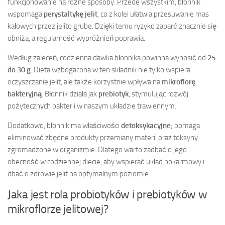
funkcjonowanie na różne sposoby. Przede wszystkim, błonnik
wspomaga
perystaltykę jelit
, co z kolei ułatwia przesuwanie mas
kałowych przez jelito grube. Dzięki temu ryzyko zaparć znacznie się
obniża, a regularność wypróżnień poprawia.
Według zaleceń, codzienna dawka błonnika powinna wynosić od
25
do 30 g
. Dieta wzbogacona w ten składnik nie tylko wspiera
oczyszczanie jelit, ale także korzystnie wpływa na
mikroflorę
bakteryjną
. Błonnik działa jak
prebiotyk
, stymulując rozwój
pożytecznych bakterii w naszym układzie trawiennym.
Dodatkowo, błonnik ma właściwości
detoksykacyjne
; pomaga
eliminować zbędne produkty przemiany materii oraz toksyny
zgromadzone w organizmie. Dlatego warto zadbać o jego
obecność w codziennej diecie, aby wspierać układ pokarmowy i
dbać o zdrowie jelit na optymalnym poziomie.
Jaka jest rola probiotyków i prebiotyków w
mikroflorze jelitowej?