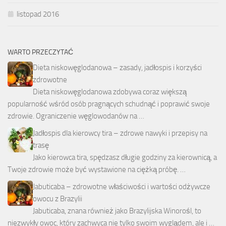
listopad 2016
WARTO PRZECZYTAĆ
Dieta niskowęglodanowa – zasady, jadłospis i korzyści
zdrowotne
Dieta niskowęglodanowa zdobywa coraz większą
popularność wśród osób pragnących schudnąć i poprawić swoje
zdrowie. Ograniczenie węglowodanów na …
Jadłospis dla kierowcy tira – zdrowe nawyki i przepisy na
trasę
Jako kierowca tira, spędzasz długie godziny za kierownicą, a
Twoje zdrowie może być wystawione na ciężką próbę. …
Jabuticaba – zdrowotne właściwości i wartości odżywcze
owocu z Brazylii
Jabuticaba, znana również jako Brazylijska Winorośl, to
niezwykły owoc, który zachwyca nie tylko swoim wyglądem, ale i …