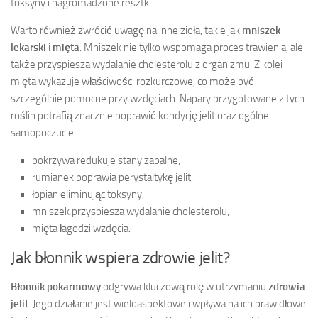
toksyny i nagromadzone resztki.
Warto również zwrócić uwagę na inne zioła, takie jak
mniszek
lekarski
i
mięta
. Mniszek nie tylko wspomaga proces trawienia, ale
także przyspiesza wydalanie cholesterolu z organizmu. Z kolei
mięta wykazuje właściwości rozkurczowe, co może być
szczególnie pomocne przy wzdęciach. Napary przygotowane z tych
roślin potrafią znacznie poprawić kondycję jelit oraz ogólne
samopoczucie.
pokrzywa redukuje stany zapalne,
rumianek poprawia perystaltykę jelit,
łopian eliminując toksyny,
mniszek przyspiesza wydalanie cholesterolu,
mięta łagodzi wzdęcia.
Jak błonnik wspiera zdrowie jelit?
Błonnik pokarmowy
odgrywa kluczową rolę w utrzymaniu
zdrowia
jelit
. Jego działanie jest wieloaspektowe i wpływa na ich prawidłowe