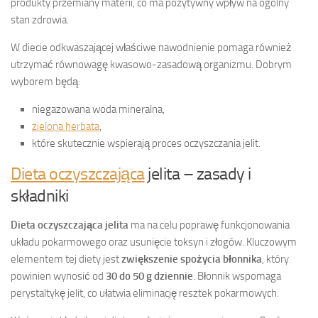
produkty przemiany materii, co ma pozytywny wpływ na ogólny
stan zdrowia.
W diecie odkwaszającej właściwe nawodnienie pomaga również
utrzymać równowagę kwasowo-zasadową organizmu. Dobrym
wyborem będą:
niegazowana woda mineralna,
zielona herbata
,
które skutecznie wspierają proces oczyszczania jelit.
Dieta oczyszczająca
jelita – zasady i
składniki
Dieta oczyszczająca jelita
ma na celu poprawę funkcjonowania
układu pokarmowego oraz usunięcie toksyn i złogów. Kluczowym
elementem tej diety jest
zwiększenie spożycia błonnika
, który
powinien wynosić od
30 do 50 g dziennie
. Błonnik wspomaga
perystaltykę jelit, co ułatwia eliminację resztek pokarmowych.