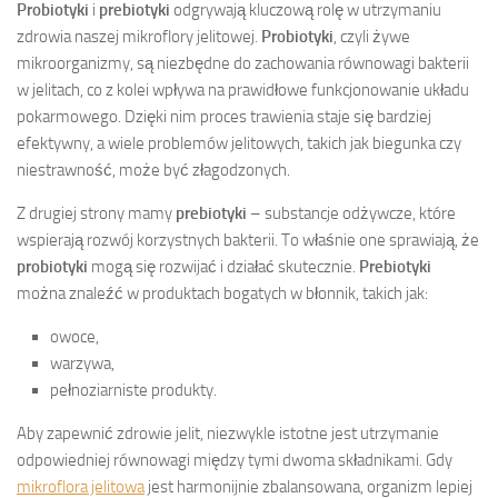
Probiotyki
i
prebiotyki
odgrywają kluczową rolę w utrzymaniu
zdrowia naszej mikroflory jelitowej.
Probiotyki
, czyli żywe
mikroorganizmy, są niezbędne do zachowania równowagi bakterii
w jelitach, co z kolei wpływa na prawidłowe funkcjonowanie układu
pokarmowego. Dzięki nim proces trawienia staje się bardziej
efektywny, a wiele problemów jelitowych, takich jak biegunka czy
niestrawność, może być złagodzonych.
Z drugiej strony mamy
prebiotyki
– substancje odżywcze, które
wspierają rozwój korzystnych bakterii. To właśnie one sprawiają, że
probiotyki
mogą się rozwijać i działać skutecznie.
Prebiotyki
można znaleźć w produktach bogatych w błonnik, takich jak:
owoce,
warzywa,
pełnoziarniste produkty.
Aby zapewnić zdrowie jelit, niezwykle istotne jest utrzymanie
odpowiedniej równowagi między tymi dwoma składnikami. Gdy
mikroflora jelitowa
jest harmonijnie zbalansowana, organizm lepiej