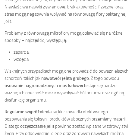
Niewłaściwe nawyki żywieniowe, brak aktywności fizycznej oraz
stres mogą negatywnie wpływać na równowagę flory bakteryjnej
jelit.
Problemy z równowagą mikroflory mogą objawiać się na różne
sposoby – najczęściej występują:
zaparcia,
wzdęcia.
W skrajnych przypadkach mogą one prowadzić do poważniejszych
schorzeń, takich jak
nowotwór jelita grubego
. Z tego powodu
usuwanie nagromadzonych mas kałowych
staje się bardzo
ważne; ich obecność może wywoływać ból brzucha oraz ogólną
dysfunkcję organizmu.
Regularne wypróżnienia
są kluczowe dla efektywnego
pozbywania się toksyn i produktów ubocznych przemiany materii.
Dlatego
oczyszczanie jelit
powinno zostać wpisane w zdrowy styl
życia. Przy odpowiedniej diecie oraz zdrowych nawykach można