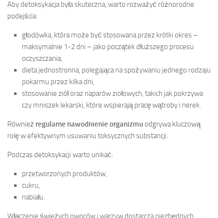
Aby detoksykacja była skuteczna, warto rozważyć różnorodne
podejścia:
głodówka, która może być stosowana przez krótki okres –
maksymalnie 1-2 dni – jako początek dłuższego procesu
oczyszczania,
dieta jednostronna, polegająca na spożywaniu jednego rodzaju
pokarmu przez kilka dni,
stosowanie ziół oraz naparów ziołowych, takich jak pokrzywa
czy mniszek lekarski, które wspierają pracę wątroby i nerek.
Również
regularne nawodnienie organizmu
odgrywa kluczową
rolę w efektywnym usuwaniu toksycznych substancji.
Podczas detoksykacji warto unikać:
przetworzonych produktów,
cukru,
nabiału.
Włączenie świeżych owoców i warzyw dostarcza niezbędnych