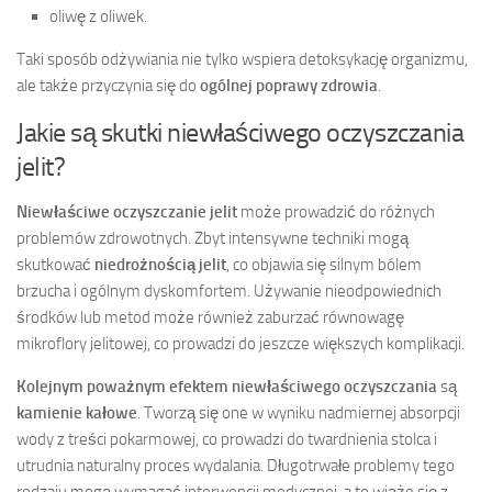
oliwę z oliwek.
Taki sposób odżywiania nie tylko wspiera detoksykację organizmu,
ale także przyczynia się do
ogólnej poprawy zdrowia
.
Jakie są skutki niewłaściwego oczyszczania
jelit?
Niewłaściwe oczyszczanie jelit
może prowadzić do różnych
problemów zdrowotnych. Zbyt intensywne techniki mogą
skutkować
niedrożnością jelit
, co objawia się silnym bólem
brzucha i ogólnym dyskomfortem. Używanie nieodpowiednich
środków lub metod może również zaburzać równowagę
mikroflory jelitowej, co prowadzi do jeszcze większych komplikacji.
Kolejnym poważnym efektem niewłaściwego oczyszczania
są
kamienie kałowe
. Tworzą się one w wyniku nadmiernej absorpcji
wody z treści pokarmowej, co prowadzi do twardnienia stolca i
utrudnia naturalny proces wydalania. Długotrwałe problemy tego
rodzaju mogą wymagać interwencji medycznej, a to wiąże się z