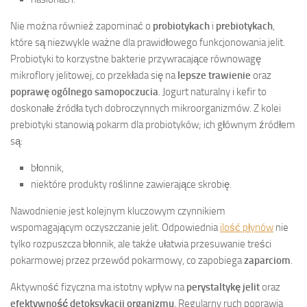
Nie można również zapominać o
probiotykach
i
prebiotykach
,
które są niezwykle ważne dla prawidłowego funkcjonowania jelit.
Probiotyki to korzystne bakterie przywracające równowagę
mikroflory jelitowej, co przekłada się na
lepsze trawienie
oraz
poprawę ogólnego samopoczucia
. Jogurt naturalny i kefir to
doskonałe źródła tych dobroczynnych mikroorganizmów. Z kolei
prebiotyki stanowią pokarm dla probiotyków; ich głównym źródłem
są:
błonnik,
niektóre produkty roślinne zawierające skrobię.
Nawodnienie jest kolejnym kluczowym czynnikiem
wspomagającym oczyszczanie jelit. Odpowiednia
ilość płynów
nie
tylko rozpuszcza błonnik, ale także ułatwia przesuwanie treści
pokarmowej przez przewód pokarmowy, co zapobiega
zaparciom
.
Aktywność fizyczna ma istotny wpływ na
perystaltykę jelit
oraz
efektywność detoksykacji organizmu
. Regularny ruch poprawia