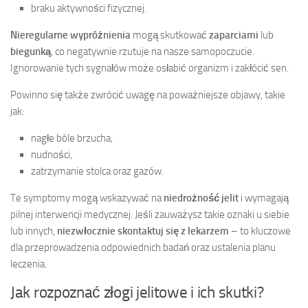
braku aktywności fizycznej.
Nieregularne wypróżnienia
mogą skutkować
zaparciami
lub
biegunką
, co negatywnie rzutuje na nasze samopoczucie.
Ignorowanie tych sygnałów może osłabić organizm i zakłócić sen.
Powinno się także zwrócić uwagę na poważniejsze objawy, takie
jak:
nagłe bóle brzucha,
nudności,
zatrzymanie stolca oraz gazów.
Te symptomy mogą wskazywać na
niedrożność jelit
i wymagają
pilnej interwencji medycznej. Jeśli zauważysz takie oznaki u siebie
lub innych,
niezwłocznie skontaktuj się z lekarzem
– to kluczowe
dla przeprowadzenia odpowiednich badań oraz ustalenia planu
leczenia.
Jak rozpoznać złogi jelitowe i ich skutki?