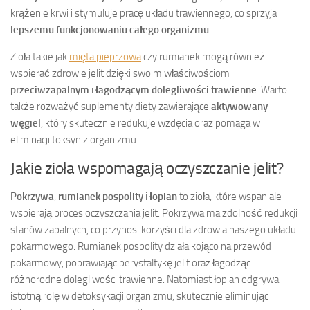
krążenie krwi i stymuluje pracę układu trawiennego, co sprzyja
lepszemu funkcjonowaniu całego organizmu
.
Zioła takie jak
mięta pieprzowa
czy rumianek mogą również
wspierać zdrowie jelit dzięki swoim właściwościom
przeciwzapalnym
i
łagodzącym dolegliwości trawienne
. Warto
także rozważyć suplementy diety zawierające
aktywowany
węgiel
, który skutecznie redukuje wzdęcia oraz pomaga w
eliminacji toksyn z organizmu.
Jakie zioła wspomagają oczyszczanie jelit?
Pokrzywa
,
rumianek pospolity
i
łopian
to zioła, które wspaniale
wspierają proces oczyszczania jelit. Pokrzywa ma zdolność redukcji
stanów zapalnych, co przynosi korzyści dla zdrowia naszego układu
pokarmowego. Rumianek pospolity działa kojąco na przewód
pokarmowy, poprawiając perystaltykę jelit oraz łagodząc
różnorodne dolegliwości trawienne. Natomiast łopian odgrywa
istotną rolę w detoksykacji organizmu, skutecznie eliminując