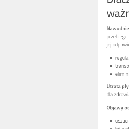
waż
Nawodnie
przebiegu
jej odpow
regula
trans
elimin
Utrata pł
dla zdrowi
Objawy o
uczuci
bóle g