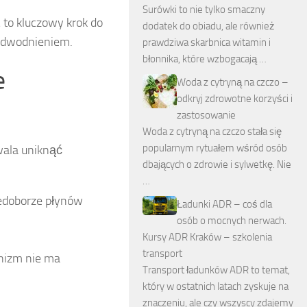
Surówki to nie tylko smaczny
to kluczowy krok do
dodatek do obiadu, ale również
odwodnieniem.
prawdziwa skarbnica witamin i
błonnika, które wzbogacają …
e
Woda z cytryną na czczo –
odkryj zdrowotne korzyści i
zastosowanie
Woda z cytryną na czczo stała się
popularnym rytuałem wśród osób
wala uniknąć
dbających o zdrowie i sylwetkę. Nie
…
iedoborze płynów
Ładunki ADR – coś dla
osób o mocnych nerwach.
Kursy ADR Kraków – szkolenia
transport
anizm nie ma
Transport ładunków ADR to temat,
który w ostatnich latach zyskuje na
znaczeniu, ale czy wszyscy zdajemy