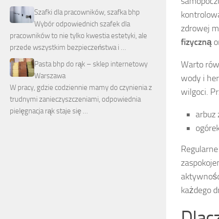
samopoczu
Szafki dla pracowników, szafka bhp
kontrolow
Wybór odpowiednich szafek dla
zdrowej m
pracowników to nie tylko kwestia estetyki, ale
fizyczną
o
przede wszystkim bezpieczeństwa i …
Warto rów
Pasta bhp do rąk – sklep internetowy
Warszawa
wody i he
W pracy, gdzie codziennie mamy do czynienia z
wilgoci. P
trudnymi zanieczyszczeniami, odpowiednia
pielęgnacja rąk staje się …
arbuz
ogóre
Regularne 
zaspokojen
aktywnośc
każdego dn
Dlac