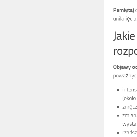
Pamiętaj
o
uniknięci
Jakie
rozp
Objawy o
poważnyc
intens
(około
zmęcze
zmiana
wystar
rzads