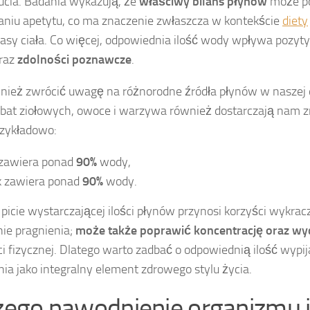
cia. Badania wykazują, że
właściwy bilans płynów
może p
aniu apetytu, co ma znaczenie zwłaszcza w kontekście
diety
asy ciała. Co więcej, odpowiednia ilość wody wpływa pozy
raz
zdolności poznawcze
.
nież zwrócić uwagę na różnorodne źródła płynów w naszej di
rbat ziołowych, owoce i warzywa również dostarczają nam z
rzykładowo:
 zawiera ponad
90%
wody,
k zawiera ponad
90%
wody.
picie wystarczającej ilości płynów przynosi korzyści wykrac
ie pragnienia;
może także poprawić koncentrację oraz w
i fizycznej. Dlatego warto zadbać o odpowiednią ilość wypi
ia jako integralny element zdrowego stylu życia.
zego nawodnienie organizmu j