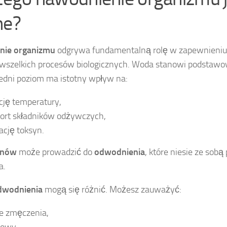
ne?
nie organizmu
odgrywa fundamentalną rolę w zapewnieniu
 wszelkich procesów biologicznych. Woda stanowi podstawow
iedni poziom ma istotny wpływ na:
cję temperatury,
port składników odżywczych,
ację toksyn.
ynów
może prowadzić do
odwodnienia
, które niesie ze sob
a.
dwodnienia
mogą się różnić. Możesz zauważyć:
e zmęczenia,
łowy,