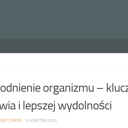
dnienie organizmu – kluc
wia i lepszej wydolności
DIET.COM.PL
·
10 KWIETNIA 2025