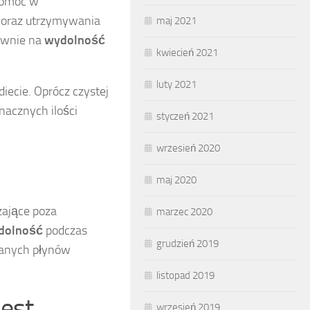
omóc w
oraz utrzymywania
maj 2021
tywnie na
wydolność
kwiecień 2021
luty 2021
ecie. Oprócz czystej
nacznych ilości
styczeń 2021
wrzesień 2020
maj 2020
zające poza
marzec 2020
ydolność
podczas
grudzień 2019
janych płynów
listopad 2019
est
wrzesień 2019