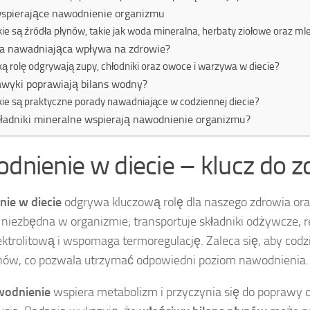
wspierające nawodnienie organizmu
kie są źródła płynów, takie jak woda mineralna, herbaty ziołowe oraz ml
ta nawadniająca wpływa na zdrowie?
ką rolę odgrywają zupy, chłodniki oraz owoce i warzywa w diecie?
awyki poprawiają bilans wodny?
kie są praktyczne porady nawadniające w codziennej diecie?
kładniki mineralne wspierają nawodnienie organizmu?
dnienie w diecie – klucz do z
ie w diecie
odgrywa kluczową rolę dla naszego zdrowia or
 niezbędna w organizmie; transportuje składniki odżywcze,
trolitową i wspomaga termoregulację. Zaleca się, aby codz
nów, co pozwala utrzymać odpowiedni poziom nawodnienia.
wodnienie
wspiera metabolizm i przyczynia się do poprawy 