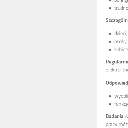
trudno
Szczególn
dzieci,
osoby 
kobiet
Regularne
elektrolit
Odpowied
wydol
funkc
Badania
w
pracy móz