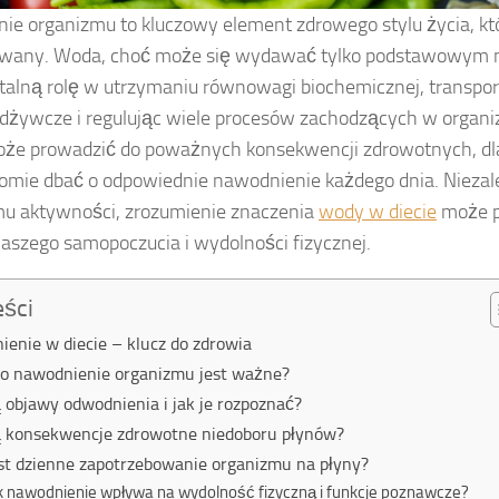
ie organizmu to kluczowy element zdrowego stylu życia, kt
owany. Woda, choć może się wydawać tylko podstawowym 
alną rolę w utrzymaniu równowagi biochemicznej, transpor
 odżywcze i regulując wiele procesów zachodzących w organi
że prowadzić do poważnych konsekwencji zdrowotnych, dla
omie dbać o odpowiednie nawodnienie każdego dnia. Niezale
mu aktywności, zrozumienie znaczenia
wody w diecie
może p
aszego samopoczucia i wydolności fizycznej.
eści
enie w diecie – klucz do zdrowia
go nawodnienie organizmu jest ważne?
ą objawy odwodnienia i jak je rozpoznać?
ą konsekwencje zdrowotne niedoboru płynów?
est dzienne zapotrzebowanie organizmu na płyny?
k nawodnienie wpływa na wydolność fizyczną i funkcje poznawcze?