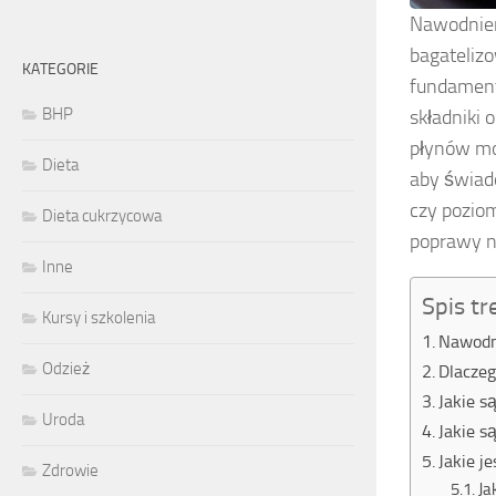
Nawodnien
bagateliz
KATEGORIE
fundament
BHP
składniki
płynów mo
Dieta
aby świad
czy pozio
Dieta cukrzycowa
poprawy n
Inne
Spis tr
Kursy i szkolenia
Nawodni
Odzież
Dlacze
Jakie s
Uroda
Jakie s
Jakie j
Zdrowie
Ja