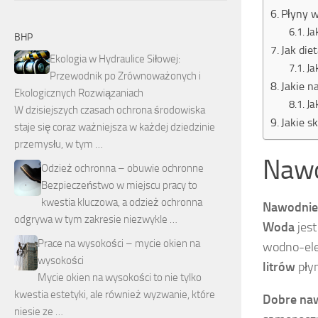
Płyny 
Ja
BHP
Jak die
Ekologia w Hydraulice Siłowej:
Ja
Przewodnik po Zrównoważonych i
Jakie n
Ekologicznych Rozwiązaniach
Ja
W dzisiejszych czasach ochrona środowiska
Jakie s
staje się coraz ważniejsza w każdej dziedzinie
przemysłu, w tym …
Nawo
Odzież ochronna – obuwie ochronne
Bezpieczeństwo w miejscu pracy to
kwestia kluczowa, a odzież ochronna
Nawodnien
odgrywa w tym zakresie niezwykle …
Woda
jest
Prace na wysokości – mycie okien na
wodno-elek
wysokości
litrów
pły
Mycie okien na wysokości to nie tylko
kwestia estetyki, ale również wyzwanie, które
Dobre na
niesie ze …