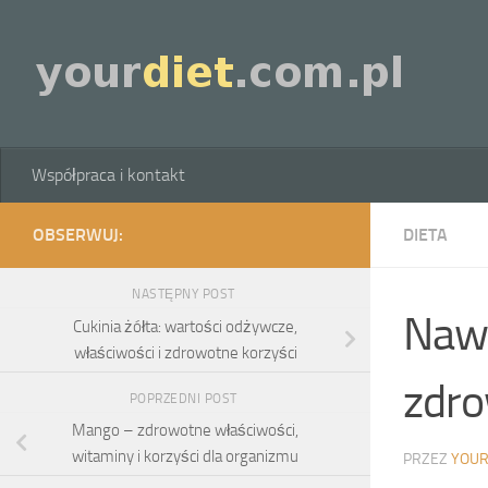
Skip to content
Współpraca i kontakt
OBSERWUJ:
DIETA
NASTĘPNY POST
Nawo
Cukinia żółta: wartości odżywcze,
właściwości i zdrowotne korzyści
zdro
POPRZEDNI POST
Mango – zdrowotne właściwości,
witaminy i korzyści dla organizmu
PRZEZ
YOUR