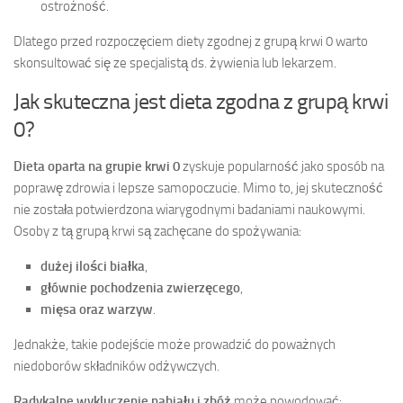
ostrożność.
Dlatego przed rozpoczęciem diety zgodnej z grupą krwi 0 warto
skonsultować się ze specjalistą ds. żywienia lub lekarzem.
Jak skuteczna jest dieta zgodna z grupą krwi
0?
Dieta oparta na grupie krwi 0
zyskuje popularność jako sposób na
poprawę zdrowia i lepsze samopoczucie. Mimo to, jej skuteczność
nie została potwierdzona wiarygodnymi badaniami naukowymi.
Osoby z tą grupą krwi są zachęcane do spożywania:
dużej ilości białka
,
głównie pochodzenia zwierzęcego
,
mięsa oraz warzyw
.
Jednakże, takie podejście może prowadzić do poważnych
niedoborów składników odżywczych.
Radykalne wykluczenie nabiału i zbóż
może powodować: