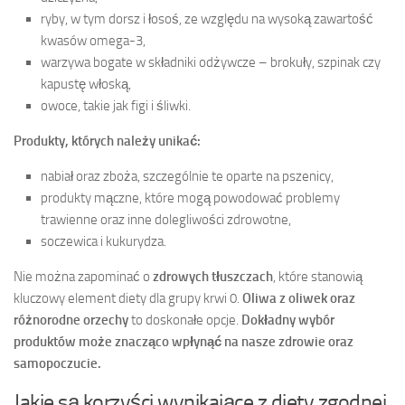
ryby, w tym dorsz i łosoś, ze względu na wysoką zawartość
kwasów omega-3,
warzywa bogate w składniki odżywcze – brokuły, szpinak czy
kapustę włoską,
owoce, takie jak figi i śliwki.
Produkty, których należy unikać:
nabiał oraz zboża, szczególnie te oparte na pszenicy,
produkty mączne, które mogą powodować problemy
trawienne oraz inne dolegliwości zdrowotne,
soczewica i kukurydza.
Nie można zapominać o
zdrowych tłuszczach
, które stanowią
kluczowy element diety dla grupy krwi 0.
Oliwa z oliwek oraz
różnorodne orzechy
to doskonałe opcje.
Dokładny wybór
produktów może znacząco wpłynąć na nasze zdrowie oraz
samopoczucie.
Jakie są korzyści wynikające z diety zgodnej