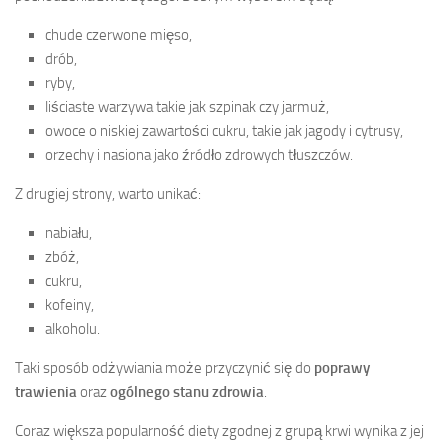
chude czerwone mięso,
drób,
ryby,
liściaste warzywa takie jak szpinak czy jarmuż,
owoce o niskiej zawartości cukru, takie jak jagody i cytrusy,
orzechy i nasiona jako źródło zdrowych tłuszczów.
Z drugiej strony, warto unikać:
nabiału,
zbóż,
cukru,
kofeiny,
alkoholu.
Taki sposób odżywiania może przyczynić się do
poprawy
trawienia
oraz
ogólnego stanu zdrowia
.
Coraz większa popularność diety zgodnej z grupą krwi wynika z jej