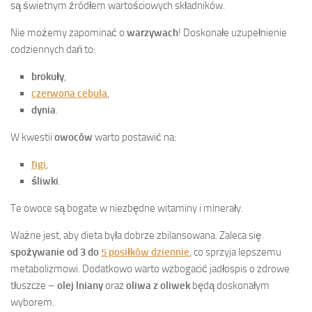
są świetnym źródłem wartościowych składników.
Nie możemy zapominać o
warzywach
! Doskonałe uzupełnienie
codziennych dań to:
brokuły
,
czerwona cebula
,
dynia
.
W kwestii
owoców
warto postawić na:
figi
,
śliwki
.
Te owoce są bogate w niezbędne witaminy i minerały.
Ważne jest, aby dieta była dobrze zbilansowana. Zaleca się
spożywanie od 3 do
5 posiłków dziennie
, co sprzyja lepszemu
metabolizmowi. Dodatkowo warto wzbogacić jadłospis o zdrowe
tłuszcze –
olej lniany
oraz
oliwa z oliwek
będą doskonałym
wyborem.