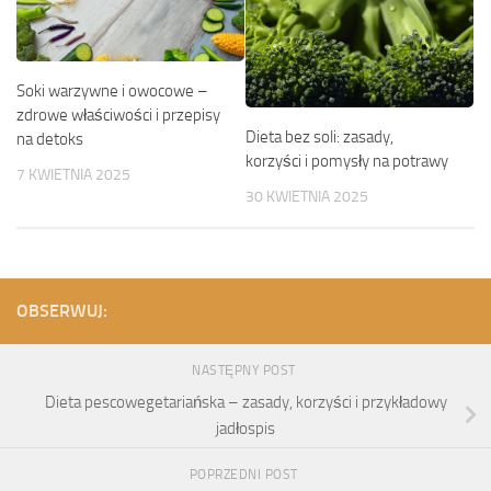
Soki warzywne i owocowe –
zdrowe właściwości i przepisy
Dieta bez soli: zasady,
na detoks
korzyści i pomysły na potrawy
7 KWIETNIA 2025
30 KWIETNIA 2025
OBSERWUJ:
NASTĘPNY POST
Dieta pescowegetariańska – zasady, korzyści i przykładowy
jadłospis
POPRZEDNI POST