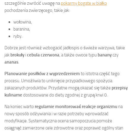
szczególnie zwrócić uwagę na
pokarmy bogate w białko
pochodzenia zwierzęcego, takie jak:
wołowina,
baranina,
ryby.
Dobrze jest również wzbogacić jadłospis o świeże warzywa, takie
jak
brokuły
i
cebula czerwona
, a także owoce typu
banany
czy
ananas
.
Planowanie posiłków z wyprzedzeniem
to istotna część tego
procesu. Umożliwia to uniknięcie przypadkowego spożycia
zakazanych produktów. Przydatne mogą okazać się także
przepisy
kulinarne
dostosowane do diety zgodnej z grupą krwi 0.
Na koniec warto
regularnie monitorować reakcje organizmu
na
nowy sposób odżywiania i w razie potrzeby wprowadzać
modyfikacje. Systematyczna ocena samopoczucia pomoże
osiągnąć zamierzone cele zdrowotne oraz poprawić ogólny stan