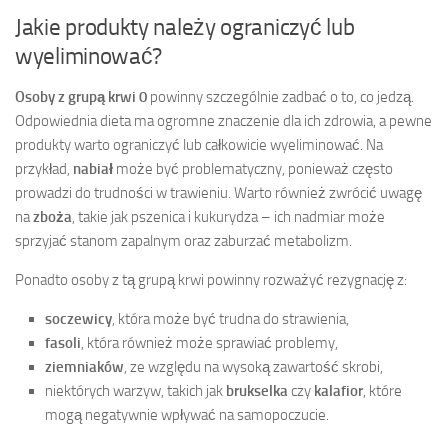
Jakie produkty należy ograniczyć lub
wyeliminować?
Osoby z grupą krwi 0
powinny szczególnie zadbać o to, co jedzą.
Odpowiednia dieta ma ogromne znaczenie dla ich zdrowia, a pewne
produkty warto ograniczyć lub całkowicie wyeliminować. Na
przykład,
nabiał
może być problematyczny, ponieważ często
prowadzi do trudności w trawieniu. Warto również zwrócić uwagę
na
zboża
, takie jak pszenica i kukurydza – ich nadmiar może
sprzyjać stanom zapalnym oraz zaburzać metabolizm.
Ponadto osoby z tą grupą krwi powinny rozważyć rezygnację z:
soczewicy
, która może być trudna do strawienia,
fasoli
, która również może sprawiać problemy,
ziemniaków
, ze względu na wysoką zawartość skrobi,
niektórych warzyw, takich jak
brukselka
czy
kalafior
, które
mogą negatywnie wpływać na samopoczucie.