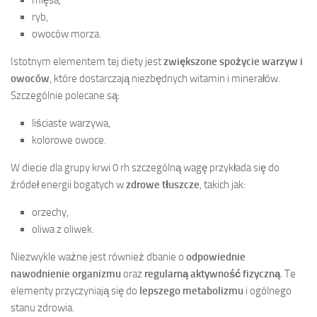
mięsa,
ryb,
owoców morza.
Istotnym elementem tej diety jest
zwiększone spożycie warzyw i
owoców
, które dostarczają niezbędnych witamin i minerałów.
Szczególnie polecane są:
liściaste warzywa,
kolorowe owoce.
W diecie dla grupy krwi 0 rh szczególną wagę przykłada się do
źródeł energii bogatych w
zdrowe tłuszcze
, takich jak:
orzechy,
oliwa z oliwek.
Niezwykle ważne jest również dbanie o
odpowiednie
nawodnienie organizmu
oraz
regularną aktywność fizyczną
. Te
elementy przyczyniają się do
lepszego metabolizmu
i ogólnego
stanu zdrowia.