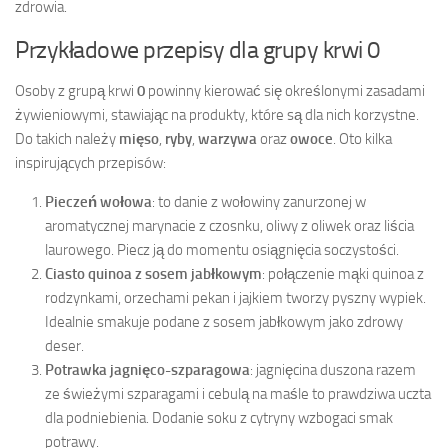
zdrowia.
Przykładowe przepisy dla grupy krwi 0
Osoby z grupą krwi
0
powinny kierować się określonymi zasadami
żywieniowymi, stawiając na produkty, które są dla nich korzystne.
Do takich należy
mięso
,
ryby
,
warzywa
oraz
owoce
. Oto kilka
inspirujących przepisów:
Pieczeń wołowa
: to danie z wołowiny zanurzonej w
aromatycznej marynacie z czosnku, oliwy z oliwek oraz liścia
laurowego. Piecz ją do momentu osiągnięcia soczystości.
Ciasto quinoa z sosem jabłkowym
: połączenie mąki quinoa z
rodzynkami, orzechami pekan i jajkiem tworzy pyszny wypiek.
Idealnie smakuje podane z sosem jabłkowym jako zdrowy
deser.
Potrawka jagnięco-szparagowa
: jagnięcina duszona razem
ze świeżymi szparagami i cebulą na maśle to prawdziwa uczta
dla podniebienia. Dodanie soku z cytryny wzbogaci smak
potrawy.