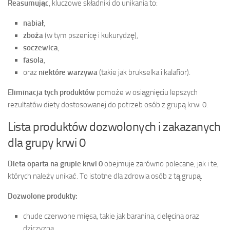
Reasumując
, kluczowe składniki do unikania to:
nabiał
,
zboża
(w tym pszenicę i kukurydzę),
soczewica
,
fasola
,
oraz
niektóre warzywa
(takie jak brukselka i kalafior).
Eliminacja tych produktów
pomoże w osiągnięciu lepszych
rezultatów diety dostosowanej do potrzeb osób z grupą krwi 0.
Lista produktów dozwolonych i zakazanych
dla grupy krwi 0
Dieta oparta na grupie krwi 0
obejmuje zarówno polecane, jak i te,
których należy unikać. To istotne dla zdrowia osób z tą grupą.
Dozwolone produkty:
chude czerwone mięsa, takie jak baranina, cielęcina oraz
dziczyzna,