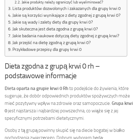
Jakie produkty należy ograniczyć lub wyeliminować?
Lista produktów dozwolonych i zakazanych dla grupy krwi 0
Jakie są korzyści wynikające z diety zgodnej z grupą krwi 0?
Jakie są wady i zalety diety dla grupy krwi 0?
Jak skuteczna jest dieta zgodna z grupą krwi 0?
Jakie badania naukowe dotyczą diety zgodnej z grupą krwi?
Jak przejść na dietę zgodną z grupą krwi 0?
Przykładowe przepisy dla grupy krwi 0
Dieta zgodna z grupą krwi 0 rh –
podstawowe informacje
Dieta oparta na grupie krwi 0 Rh
to podejście do żywienia, które
sugeruje, że dobór odpowiednich produktów spożywczych może
mieć pozytywny wpływ na zdrowie oraz samopoczucie.
Grupa krwi
0
jest najstarsza i najbardziej powszechna, co wiąże się z jej
specyficznymi potrzebami dietetycznymi.
Osoby z tą grupą powinny skupić się na diecie bogatej w białko
pochodzenia zwierzęcego. Dobrym wyborem będą: