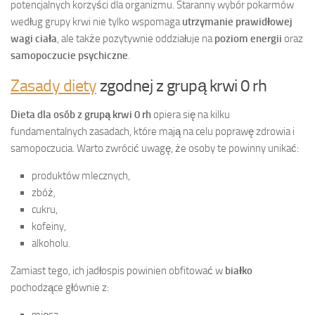
potencjalnych korzyści dla organizmu. Staranny wybór pokarmów
według grupy krwi nie tylko wspomaga
utrzymanie prawidłowej
wagi ciała
, ale także pozytywnie oddziałuje na
poziom energii
oraz
samopoczucie psychiczne
.
Zasady diety
zgodnej z grupą krwi 0 rh
Dieta dla osób z grupą krwi 0 rh
opiera się na kilku
fundamentalnych zasadach, które mają na celu poprawę zdrowia i
samopoczucia. Warto zwrócić uwagę, że osoby te powinny unikać:
produktów mlecznych,
zbóż,
cukru,
kofeiny,
alkoholu.
Zamiast tego, ich jadłospis powinien obfitować w
białko
pochodzące głównie z: