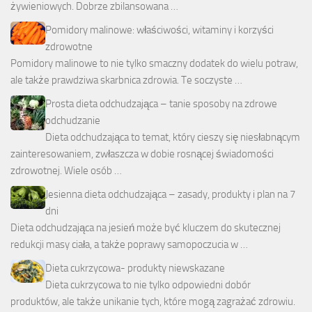
żywieniowych. Dobrze zbilansowana …
Pomidory malinowe: właściwości, witaminy i korzyści
zdrowotne
Pomidory malinowe to nie tylko smaczny dodatek do wielu potraw,
ale także prawdziwa skarbnica zdrowia. Te soczyste …
Prosta dieta odchudzająca – tanie sposoby na zdrowe
odchudzanie
Dieta odchudzająca to temat, który cieszy się niesłabnącym
zainteresowaniem, zwłaszcza w dobie rosnącej świadomości
zdrowotnej. Wiele osób …
Jesienna dieta odchudzająca – zasady, produkty i plan na 7
dni
Dieta odchudzająca na jesień może być kluczem do skutecznej
redukcji masy ciała, a także poprawy samopoczucia w …
Dieta cukrzycowa- produkty niewskazane
Dieta cukrzycowa to nie tylko odpowiedni dobór
produktów, ale także unikanie tych, które mogą zagrażać zdrowiu.