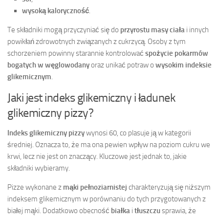
wysoką kaloryczność
.
Te składniki mogą przyczyniać się do
przyrostu masy ciała
i innych
powikłań zdrowotnych związanych z cukrzycą. Osoby z tym
schorzeniem powinny starannie kontrolować
spożycie pokarmów
bogatych w węglowodany
oraz unikać potraw o
wysokim indeksie
glikemicznym
.
Jaki jest indeks glikemiczny i ładunek
glikemiczny pizzy?
Indeks glikemiczny pizzy
wynosi 60, co plasuje ją w kategorii
średniej. Oznacza to, że ma ona pewien wpływ na poziom cukru we
krwi, lecz nie jest on znaczący. Kluczowe jest jednak to, jakie
składniki wybieramy.
Pizze wykonane z
mąki pełnoziarnistej
charakteryzują się niższym
indeksem glikemicznym w porównaniu do tych przygotowanych z
białej mąki. Dodatkowo obecność
białka
i
tłuszczu
sprawia, że