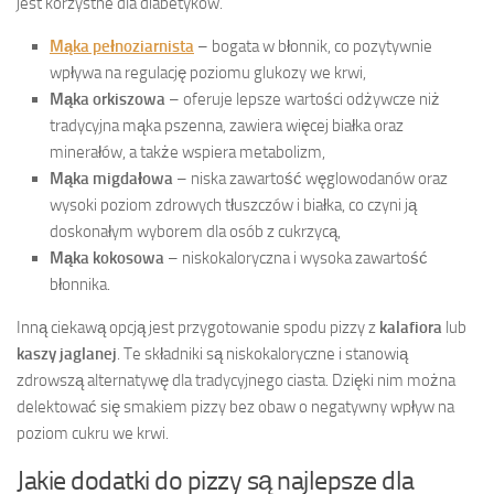
jest korzystne dla diabetyków.
Mąka pełnoziarnista
– bogata w błonnik, co pozytywnie
wpływa na regulację poziomu glukozy we krwi,
Mąka orkiszowa
– oferuje lepsze wartości odżywcze niż
tradycyjna mąka pszenna, zawiera więcej białka oraz
minerałów, a także wspiera metabolizm,
Mąka migdałowa
– niska zawartość węglowodanów oraz
wysoki poziom zdrowych tłuszczów i białka, co czyni ją
doskonałym wyborem dla osób z cukrzycą,
Mąka kokosowa
– niskokaloryczna i wysoka zawartość
błonnika.
Inną ciekawą opcją jest przygotowanie spodu pizzy z
kalafiora
lub
kaszy jaglanej
. Te składniki są niskokaloryczne i stanowią
zdrowszą alternatywę dla tradycyjnego ciasta. Dzięki nim można
delektować się smakiem pizzy bez obaw o negatywny wpływ na
poziom cukru we krwi.
Jakie dodatki do pizzy są najlepsze dla