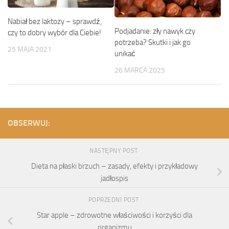
Nabiał bez laktozy – sprawdź,
Podjadanie: zły nawyk czy
czy to dobry wybór dla Ciebie!
potrzeba? Skutki i jak go
25 MAJA 2021
unikać
26 MARCA 2025
OBSERWUJ:
NASTĘPNY POST
Dieta na płaski brzuch – zasady, efekty i przykładowy
jadłospis
POPRZEDNI POST
Star apple – zdrowotne właściwości i korzyści dla
organizmu