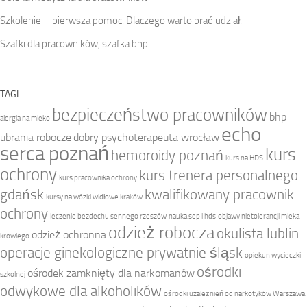
Szkolenie – pierwsza pomoc. Dlaczego warto brać udział.
Szafki dla pracowników, szafka bhp
TAGI
bezpieczeństwo pracowników
bhp
alergia na mleko
echo
ubrania robocze
dobry psychoterapeuta wrocław
serca poznań
kurs
hemoroidy poznań
kurs na HDS
ochrony
kurs trenera personalnego
kurs pracownika ochrony
gdańsk
kwalifikowany pracownik
kursy na wózki widłowe kraków
ochrony
leczenie bezdechu sennego rzeszów
nauka sep i hds
objawy nietolerancji mleka
odzież robocza
okulista lublin
odzież ochronna
krowiego
operacje ginekologiczne prywatnie śląsk
opiekun wycieczki
ośrodki
ośrodek zamknięty dla narkomanów
szkolnej
odwykowe dla alkoholików
ośrodki uzależnień od narkotyków Warszawa