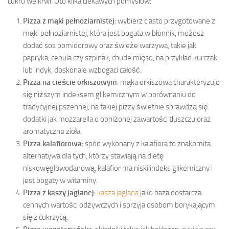
cukru we krwi. Oto kilka ciekawych pomysłów:
Pizza z mąki pełnoziarnistej
: wybierz ciasto przygotowane z
mąki pełnoziarnistej, która jest bogata w błonnik, możesz
dodać sos pomidorowy oraz świeże warzywa, takie jak
papryka, cebula czy szpinak, chude mięso, na przykład kurczak
lub indyk, doskonale wzbogaci całość.
Pizza na cieście orkiszowym
: mąka orkiszowa charakteryzuje
się niższym indeksem glikemicznym w porównaniu do
tradycyjnej pszennej, na takiej pizzy świetnie sprawdzą się
dodatki jak mozzarella o obniżonej zawartości tłuszczu oraz
aromatyczne zioła.
Pizza kalafiorowa
: spód wykonany z kalafiora to znakomita
alternatywa dla tych, którzy stawiają na dietę
niskowęglowodanową, kalafior ma niski indeks glikemiczny i
jest bogaty w witaminy.
Pizza z kaszy jaglanej
:
kasza jaglana
jako baza dostarcza
cennych wartości odżywczych i sprzyja osobom borykającym
się z cukrzycą.