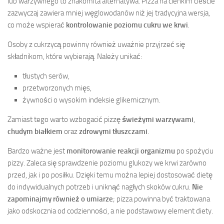
lub warzywnego to znakomita alternatywa. Pizza na cienkim cieście
zazwyczaj zawiera mniej węglowodanów niż jej tradycyjna wersja,
co może wspierać
kontrolowanie poziomu cukru we krwi
.
Osoby z cukrzycą powinny również uważnie przyjrzeć się
składnikom, które wybierają. Należy unikać:
tłustych serów,
przetworzonych mięs,
żywności o wysokim indeksie glikemicznym.
Zamiast tego warto wzbogacić pizzę
świeżymi warzywami
,
chudym białkiem
oraz
zdrowymi tłuszczami
.
Bardzo ważne jest
monitorowanie reakcji organizmu
po spożyciu
pizzy. Zaleca się sprawdzenie poziomu glukozy we krwi zarówno
przed, jak i po posiłku. Dzięki temu można lepiej dostosować dietę
do indywidualnych potrzeb i uniknąć nagłych skoków cukru.
Nie
zapominajmy również o umiarze
; pizza powinna być traktowana
jako odskocznia od codzienności, a nie podstawowy element diety.