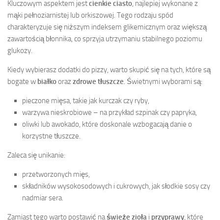
Kluczowym aspektem jest
cienkie ciasto
, najlepiej wykonane z
mąki pełnoziarnistej lub orkiszowej. Tego rodzaju spód
charakteryzuje się niższym indeksem glikemicznym oraz większą
zawartością błonnika, co sprzyja utrzymaniu stabilnego poziomu
glukozy.
Kiedy wybierasz dodatki do pizzy, warto skupić się na tych, które są
bogate w
białko
oraz
zdrowe tłuszcze
. Świetnymi wyborami są:
pieczone mięsa, takie jak kurczak czy ryby,
warzywa nieskrobiowe – na przykład szpinak czy papryka,
oliwki lub awokado, które doskonale wzbogacają danie o
korzystne tłuszcze.
Zaleca się unikanie:
przetworzonych mięs,
składników wysokosodowych i cukrowych, jak słodkie sosy czy
nadmiar sera.
Zamiast tego warto postawić na
świeże zioła
i
przyprawy
, które