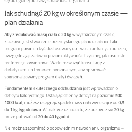
się do ogólnej poprawy sprawności organizmu.
Jak schudnąć 20 kg w określonym czasie —
plan działania
Aby zredukować masę ciała
o
20 kg
w wyznaczonym czasie,
kluczowe jest stworzenie przemyślanego planu działania. Taki
program powinien być dostosowany do Twoich unikalnych potrzeb,
uwzględniając zarówno poziom aktywności fizycznej, jak i osobiste
preferencje żywieniowe. Warto rozważyć konsultację z
dietetykiem lub trenerem personalnym, aby opracować
spersonalizowany program diety i ćwiczeń.
Fundamentem skutecznego odchudzania
jest wprowadzenie
deficytu kalorycznego. Ustalając dzienny deficyt na poziomie
500-
1000 kcal
, możesz osiągnąć spadek masy ciała wynoszący od
0,5
do 1 kg tygodniowo
. W praktyce oznacza to, że pozbycie się
20 kg
może potrwać od
20 do 40 tygodni
.
Nie można zapominać o odpowiednim nawodnieniu organizmu –