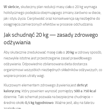
W skrócie,
skuteczny plan redukcji masy ciała o 20 kg wymaga
holistycznego podejścia obejmującego zmiany zarówno w diecie,
jak i stylu życia. Cierpliwość oraz konsekwencja są niezbędne do
osiągnięcia zamierzonych efektów w procesie odchudzania.
Jak schudnąć 20 kg — zasady zdrowego
odżywiania
Aby skutecznie zredukować masę ciała o
20 kg
w zdrowy sposób,
niezwykle istotne jest przestrzeganie zasad prawidłowego
odżywiania. Odpowiednio zbilansowana dieta dostarcza
organizmowi wszystkich niezbędnych składników odżywczych, co
wspiera proces utraty wagi.
Kluczowym elementem zdrowego żywienia jest
deficyt
kaloryczny
, który powinien wynosić pomiędzy
500 a 750 kcal
dziennie. Taki schemat pozwala na bezpieczne chudnięcie –
średnio około
0,5 kg tygodniowo
. Ważne jest, aby na talerzu
znalazły się: