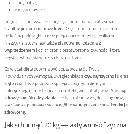
chudy nabiał,
warzywa i owoce.
Regularne spożywanie mniejszych porcji pomaga utrzymać
stabilny poziom cukru we krwi
. Dzięki temu można skuteczniej
unikać napadów głodu oraz podjadania pomiędzy posiłkami.
Niezwykle istotne jest także
planowanie jedzenia z
wyprzedzeniem
i ograniczenie przetworzonej żywności, która
często jest bogata w cukry i tłuszcze trans.
Co więcej, dieta powinna być dopasowana do Twoich
indywidualnych wymagań, uwzględniając
aktywną fizyczność oraz
styl życia
. Takie podejście sprzyja osiągnięciu
deficytu
kalorycznego
, co jest kluczem do efektywnej utraty wagi.
Stosując
zdrowy sposób odżywiania
, nie tylko stracisz zbędne kilogramy,
ale również poprawisz swoje
ogólne samopoczucie
oraz
kondycję
zdrowotną
.
Jak schudnąć 20 kg — aktywność fizyczna