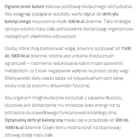
Ograniczenie kalorii
stanowi podstawę skutecznego odchudzania.
Aby osiągnąć pożądane rezultaty, warto dążyć do
deficytu
kalorycznego
na poziomie około
500 kcal
dziennie. Taka strategia
sprzyja redukcji masy ciała, jednocześnie dostarczając organizmowi
niezbędnych składników odżywczych.
Osoby, które chcą zredukować wagę, powinny spożywać od
1500
do 1800 kcal
dziennie. Istotne jest unikanie drastycznych
ograniczeń – nadmierne redukowanie kalorii może spowolnić
metabolizm, co z kolei negatywnie wpłynie na proces utraty wagi.
Efektywność diety zależy także od indywidualnych cech danej
osoby oraz jej poziomu aktywności fizycznej.
Aby organizm mógł skutecznie korzystać z zapasów tłuszczu,
kluczowe jest dostarczenie mu mniejszej ilości energii niż ta
potrzebna do prawidłowego funkcjonowania każdego dnia.
Optymalny deficyt kaloryczny
mieści się w przedziale od
300 do
1000 kcal
dziennie. Dzięki temu można liczyć na stopniową i
zdrową utratę masy ciała.