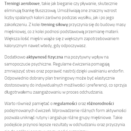
Treningi aerobowe
, takie jak bieganie czy pływanie, skutecznie
eliminują tkankę tłuszczową. Umożliwiają one znaczny wzrost
liczby spalanych kalorii zarówno podczas wysiłku, jak i po jego
zakończeniu. Z kolei
trening siłowy
przyczynia się do budowy masy
mięśniowej, co z kolei podnosi podstawową przemianę materii.
Większa ilość mięśni wiąże się z większym zapotrzebowaniem
kalorycznym nawet wtedy, gdy odpoczywasz.
Dodatkowo
aktywnosć fizyczna
ma pozytywny wpływ na
samopoczucie psychiczne. Regularne ćwiczenia pomagają
zmniejszyć stres oraz poprawić nastrój dzięki uwalnianiu endorfin.
Odpowiednio dobrany plan treningowy może być elastycznie
dostosowany do indywidualnych możliwości i preferencji, co sprzyja
długotrwałemu zaangażowaniu w proces odchudzania.
Warto również pamiętać o
regularności
oraz
różnorodności
podejmowanych ćwiczeń. Wprowadzenie różnych form aktywności
pozwala uniknąć rutyny i angażuje różne grupy mięśniowe. Takie
podejście przynosi lepsze rezultaty w odchudzaniu oraz przyczynia