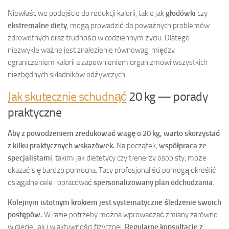
Niewłaściwe podejście do redukcji kalorii, takie jak
głodówki
czy
ekstremalne diety
, mogą prowadzić do poważnych problemów
zdrowotnych oraz trudności w codziennym życiu. Dlatego
niezwykle ważne jest znalezienie równowagi między
ograniczeniem kalorii a zapewnieniem organizmowi wszystkich
niezbędnych składników odżywczych.
Jak skutecznie schudnąć
20 kg — porady
praktyczne
Aby z powodzeniem zredukować wagę o 20 kg, warto skorzystać
z kilku praktycznych wskazówek.
Na początek,
współpraca ze
specjalistami
, takimi jak dietetycy czy trenerzy osobisty, może
okazać się bardzo pomocna. Tacy profesjonaliści pomogą określić
osiągalne cele i opracować
spersonalizowany plan odchudzania
.
Kolejnym istotnym krokiem jest systematyczne śledzenie swoich
postępów.
W razie potrzeby można wprowadzać zmiany zarówno
w diecie, jak i w aktywności fizycznej.
Regularne konsultacje z