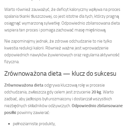
Warto również zauważyć, że deficyt kaloryczny wpływa na proces
spalania tkanki tłuszczowej, co jest istotne dla tych, którzy pragną
osiągnąć wymarzoną sylwetkę. Odpowiednio zbilansowana dieta
wspiera ten proces i pomaga zachować masę mięśniową.
Nie zapominajmy jednak, że zdrowe odchudzanie to nie tylko
kwestia redukcji kalorii. Również ważne jest wprowadzenie
odpowiednich nawyków żywieniowych oraz regularna aktywność
fizyczna.
Zrównoważona dieta — klucz do sukcesu
Zrównoważona dieta
odgrywa kluczową rolę w procesie
odchudzania, zwłaszcza gdy celem jest zrzucenie
20 kg
. Warto
zadbać, aby jadłospis był urozmaicony i dostarczał wszystkich
niezbędnych składników odżywczych.
Odpowiednio zbilansowane
posiłki
powinny zawierać:
pełnoziarniste produkty,