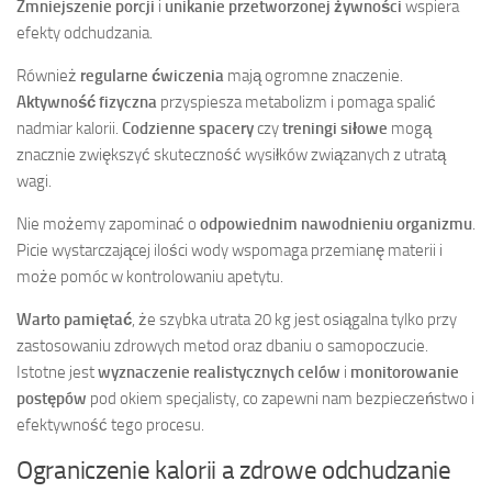
Zmniejszenie porcji
i
unikanie przetworzonej żywności
wspiera
efekty odchudzania.
Również
regularne ćwiczenia
mają ogromne znaczenie.
Aktywność fizyczna
przyspiesza metabolizm i pomaga spalić
nadmiar kalorii.
Codzienne spacery
czy
treningi siłowe
mogą
znacznie zwiększyć skuteczność wysiłków związanych z utratą
wagi.
Nie możemy zapominać o
odpowiednim nawodnieniu organizmu
.
Picie wystarczającej ilości wody wspomaga przemianę materii i
może pomóc w kontrolowaniu apetytu.
Warto pamiętać
, że szybka utrata 20 kg jest osiągalna tylko przy
zastosowaniu zdrowych metod oraz dbaniu o samopoczucie.
Istotne jest
wyznaczenie realistycznych celów
i
monitorowanie
postępów
pod okiem specjalisty, co zapewni nam bezpieczeństwo i
efektywność tego procesu.
Ograniczenie kalorii a zdrowe odchudzanie