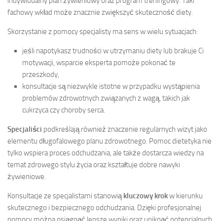
indywidualny plan żywieniowy oraz program treningowy. Taki
fachowy wkład może znacznie zwiększyć skuteczność diety.
Skorzystanie z pomocy specjalisty ma sens w wielu sytuacjach:
jeśli napotykasz trudności w utrzymaniu diety lub brakuje Ci
motywacji, wsparcie eksperta pomoże pokonać te
przeszkody,
konsultacje są niezwykle istotne w przypadku wystąpienia
problemów zdrowotnych związanych z wagą, takich jak
cukrzyca czy choroby serca.
Specjaliści
podkreślają również znaczenie regularnych wizyt jako
elementu długofalowego planu zdrowotnego. Pomoc dietetyka nie
tylko wspiera proces odchudzania, ale także dostarcza wiedzy na
temat zdrowego stylu życia oraz kształtuje dobre nawyki
żywieniowe.
Konsultacje ze specjalistami stanowią
kluczowy krok
w kierunku
skutecznego i bezpiecznego odchudzania. Dzięki profesjonalnej
pomocy można osiągnąć lepsze wyniki oraz uniknąć potencjalnych