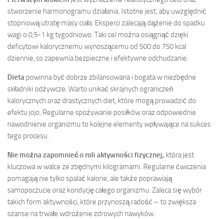
stworzenie harmonogramu działania. Istotne jest, aby uwzględnić
stopniową utratę masy ciała. Eksperci zalecają dążenie do spadku
wagi o 0,5-1 kg tygodniowo. Taki cel można osiągnąć dzięki
deficytowi kalorycznemu wynoszącemu od 500 do 750 kcal
dziennie, co zapewnia bezpieczne i efektywne odchudzanie.
Dieta
powinna być dobrze zbilansowana i bogata w niezbędne
składniki odżywcze. Warto unikać skrajnych ograniczeń
kalorycznych oraz drastycznych diet, które mogą prowadzić do
efektu jojo. Regularne spożywanie posiłków oraz odpowiednie
nawodnienie organizmu to kolejne elementy wpływające na sukces
tego procesu.
Nie można zapomnieć o roli aktywności fizycznej,
która jest
kluczowa w walce ze zbędnymi kilogramami. Regularne ćwiczenia
pomagają nie tylko spalać kalorie, ale także poprawiają
samopoczucie oraz kondycję całego organizmu. Zaleca się wybór
takich form aktywności, które przynoszą radość – to zwiększa
szanse na trwałe wdrożenie zdrowych nawyków.