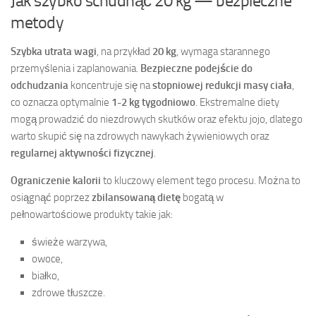
Jak szybko schudnąć 20 kg — bezpieczne
metody
Szybka utrata wagi
, na przykład
20 kg
, wymaga starannego
przemyślenia i zaplanowania.
Bezpieczne podejście do
odchudzania
koncentruje się na
stopniowej redukcji masy ciała
,
co oznacza optymalnie
1-2 kg tygodniowo
. Ekstremalne diety
mogą prowadzić do niezdrowych skutków oraz efektu jojo, dlatego
warto skupić się na zdrowych nawykach żywieniowych oraz
regularnej aktywności fizycznej
.
Ograniczenie kalorii
to kluczowy element tego procesu. Można to
osiągnąć poprzez
zbilansowaną dietę
bogatą w
pełnowartościowe produkty takie jak:
świeże warzywa,
owoce,
białko,
zdrowe tłuszcze.