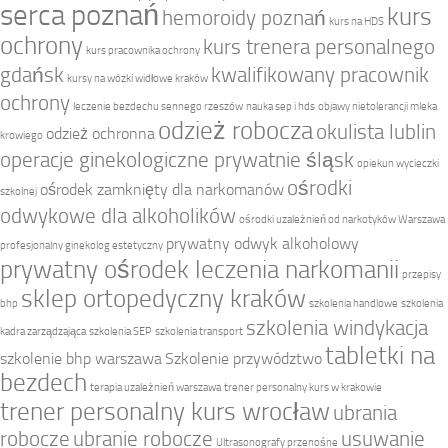
serca poznań
kurs
hemoroidy poznań
kurs na HDS
ochrony
kurs trenera personalnego
kurs pracownika ochrony
gdańsk
kwalifikowany pracownik
kursy na wózki widłowe kraków
ochrony
leczenie bezdechu sennego rzeszów
nauka sep i hds
objawy nietolerancji mleka
odzież robocza
okulista lublin
odzież ochronna
krowiego
operacje ginekologiczne prywatnie śląsk
opiekun wycieczki
ośrodki
ośrodek zamknięty dla narkomanów
szkolnej
odwykowe dla alkoholików
ośrodki uzależnień od narkotyków Warszawa
prywatny odwyk alkoholowy
profesjonalny ginekolog estetyczny
prywatny ośrodek leczenia narkomanii
przepisy
sklep ortopedyczny kraków
bhp
szkolenia handlowe
szkolenia
szkolenia windykacja
kadra zarządzająca
szkolenia SEP
szkolenia transport
tabletki na
szkolenie bhp warszawa
Szkolenie przywództwo
bezdech
terapia uzależnień warszawa
trener personalny kurs w krakowie
trener personalny kurs wrocław
ubrania
robocze
ubranie robocze
usuwanie
Ultrasonografy przenośne