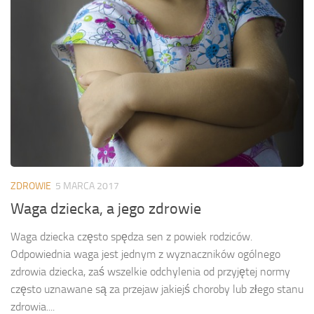
ZDROWIE
5 MARCA 2017
Waga dziecka, a jego zdrowie
Waga dziecka często spędza sen z powiek rodziców.
Odpowiednia waga jest jednym z wyznaczników ogólnego
zdrowia dziecka, zaś wszelkie odchylenia od przyjętej normy
często uznawane są za przejaw jakiejś choroby lub złego stanu
zdrowia....